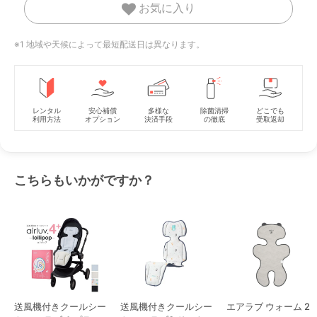
お気に入り
※1 地域や天候によって最短配送日は異なります。
レンタル
安心補償
多様な
除菌清掃
どこでも
利用方法
オプション
決済手段
の徹底
受取返却
こちらもいかがですか？
送風機付きクールシー
送風機付きクールシー
エアラブ ウォーム 2