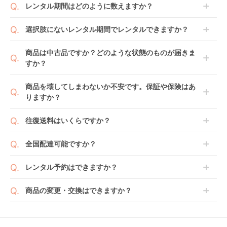
レンタル期間はどのように数えますか？
商品到着日を0日目と起算し、到着日の翌日から利用
選択肢にないレンタル期間でレンタルできますか？
開始日1日目となります。
1ヶ月レンタルなら30日間として、レンタル契約終了
ご注文後にレンタル延長していただくことでご希望期
商品は中古品ですか？どのような状態のものが届きま
日までに配送業者（佐川急便）に商品の引渡しとなり
間の利用が可能です。
すか？
ます。
例えば4ヶ月の場合、3ヶ月レンタル＋1ヶ月延長とし
てご利用いただくか、もしくは6ヶ月レンタルご注文
商品によっては「新品」と「リユース品」を選べるも
商品を壊してしまわないか不安です。保証や保険はあ
の上で、早期にご返却ください。
のもございます。
りますか？
新品商品はメーカーから仕入れた状態のものをお送り
します。商品によっては入荷後に開封し組み立て及び
ベビレンタでは「安心補償オプション」をご用意して
往復送料はいくらですか？
走行テストを行う場合がございます。
おります。
また、新品商品はご注文後にメーカーからお取り寄せ
ご注文時に商品と一緒にカートへ入れ安心補償オプシ
送料は商品サイズによって異なります。商品をカート
全国配達可能ですか？
となる場合がございます。その際、メーカーの都合に
ョンをご購入ください。
へ入れ、カートページから住所を入力すると送料が確
よっては、表示されているお届け予定日よりも遅れる
２つのプランごとに補償内容は異なります。
認いただけます。
沖縄・離島をのぞくどこでも配送いたします。
場合や、在庫切れによりご注文をキャンセルさせてい
レンタル予約はできますか？
詳しくは
こちら
をご確認ください。
※空港への配達はご対応できかねますのであらかじめ
ただく場合がございます。あらかじめご了承くださ
ご了承ください。
ベビレンタでは配送日を180日後のお日にちまで指定
い。
商品の変更・交換はできますか？
可能ですので、商品のご注文時にご希望のお日にちに
※万が一キャンセルとなった場合には、代金は全額ご
配送日指定をしてください。レンタル開始日は到着日
発送前に限り可能です。
返金いたします。
の翌日となります。
通常、商品到着日の5日前には発送準備が完了してお