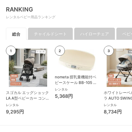
RANKING
レンタルベビー用品ランキング
チャイルドシート
ハイローチェア
ベビ
総合
nometa 授乳量機能付ベ
ビースケール BB-105 タ
ニタ(TANITA) ベビースケ
レンタル
スゴカル エッグショック
ホワイトレーベ
ール・体重計
5,368円
LA A型ベビーカー コンビ
ラ AUTO SWING
(Combi)
Long スリープ
レンタル
レンタル
コンビ(Combi)
9,295円
8,734円
チェア・ベビー