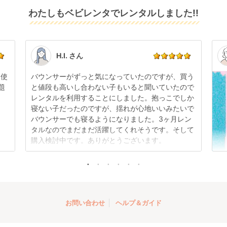
りますので、それ以降の受付は出来かねます。
リユース品は返却された商品を点検・クリーニングし
わたしもベビレンタでレンタルしました!!
また、レンタル期間の変更も商品発送前であれば変更
てお届けしております。そのため、小さなキズや使用
可能です。
感はございますが、故障や大きなキズ、シミなどのリ
商品やレンタル期間の変更は
こちら
からご連絡くださ
ペアできないものは除き、お客様にお出ししていま
い。
す。
点検清掃については
こちら
もご確認ください。
H.I. さん
日使
バウンサーがずっと気になっていたのですが、買う
題
と値段も高いし合わない子もいると聞いていたので
レンタルを利用することにしました。抱っこでしか
寝ない子だったのですが、揺れが心地いいみたいで
バウンサーでも寝るようになりました。3ヶ月レン
タルなのでまだまだ活躍してくれそうです。そして
購入検討中です。ありがとうございます。
お問い合わせ
ヘルプ＆ガイド