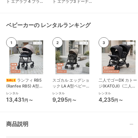
ト エアラブ 4 プラス
ト エアラブ3 ドーナ
ロリポップ
ツ
ベビーカーの レンタルランキング
ランフィ RB5
スゴカル エッグショ
二人でゴーDX カトー
(Ranfee RB5) A型ベ
ック LA A型ベビーカ
ジ(KATOJI)《二人乗
ビーカー ピジョン
ー コンビ(Combi)
り》 二人乗り/双子用
レンタル
レンタル
レンタル
(pigeon)
ベビーカー
13,431
9,295
4,235
円 〜
円 〜
円 〜
商品説明