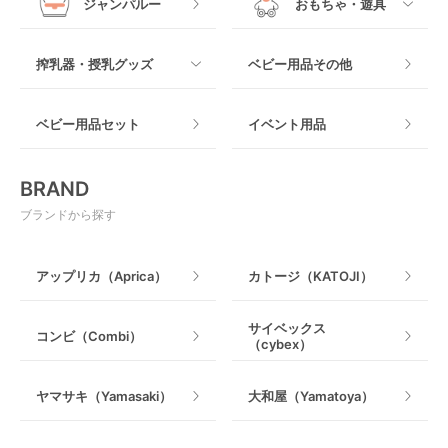
ジャンパルー
おもちゃ・遊具
抱っこ紐その他
木製
つっぱりタイプ
すべて
搾乳器・授乳グッズ
ベビー用品その他
マット製
ねじとめタイプ
おもちゃのサブスク
すべて
ベビー用品セット
イベント用品
おもちゃ
電動搾乳器
BRAND
ベビージム
授乳グッズ・ママ用品
ブランドから探す
手押し車・歩行器
アップリカ（Aprica）
カトージ（KATOJI）
乗用玩具・乗り物
サイベックス
コンビ（Combi）
（cybex）
室内遊具
ヤマサキ（Yamasaki）
大和屋（Yamatoya）