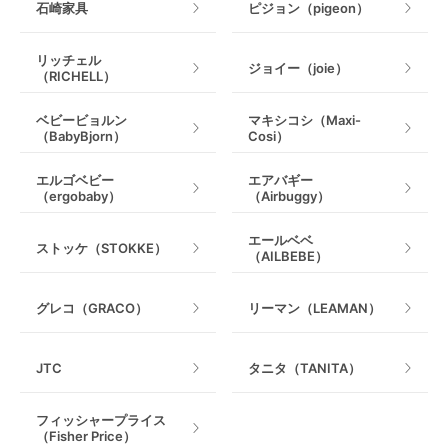
石崎家具
ピジョン（pigeon）
リッチェル
ジョイー（joie）
（RICHELL）
ベビービョルン
マキシコシ（Maxi-
（BabyBjorn）
Cosi）
エルゴベビー
エアバギー
（ergobaby）
（Airbuggy）
エールベベ
ストッケ（STOKKE）
（AILBEBE）
グレコ（GRACO）
リーマン（LEAMAN）
JTC
タニタ（TANITA）
フィッシャープライス
（Fisher Price）