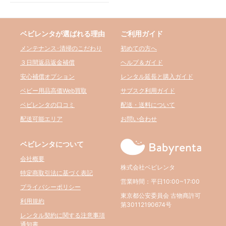
ベビレンタが選ばれる理由
ご利用ガイド
メンテナンス･清掃のこだわり
初めての方へ
３日間返品返金補償
ヘルプ＆ガイド
安心補償オプション
レンタル延長と購入ガイド
ベビー用品高価Web買取
サブスク利用ガイド
ベビレンタの口コミ
配送・送料について
配送可能エリア
お問い合わせ
ベビレンタについて
会社概要
株式会社ベビレンタ
特定商取引法に基づく表記
営業時間：平日10:00~17:00
プライバシーポリシー
東京都公安委員会 古物商許可
利用規約
第30112190674号
レンタル契約に関する注意事項
通知書