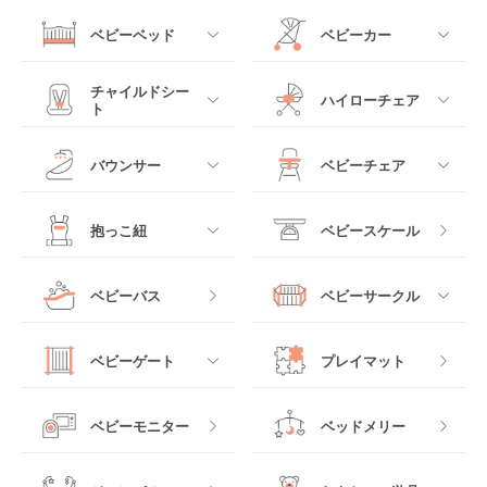
ベビーベッド
ベビーカー
すべて
すべて
チャイルドシー
ハイローチェア
ト
ミニサイズベビーベッ
A型ベビーカー
ド
すべて
すべて
バウンサー
ベビーチェア
レギュラーサイズベビ
B型ベビーカー
ーベッド
ベビーシート
電動ハイローチェア
すべて
すべて
抱っこ紐
ベビースケール
ベッドインベッド
二人乗りベビーカー
チャイルドシート
手動ハイローチェア
電動タイプ
ハイチェア
すべて
ベビーバス
ベビーサークル
クーファン
ベビーカーその他
ジュニアシート
バウンシングタイプ
ローチェア
抱っこ紐・おんぶ紐
すべて
マットレス・布団
チャイルドシートその
ベビーゲート
プレイマット
他
ロッキングタイプ
テーブルチェア
スリング
プラスチック製
すべて
ベビーベッドその他
ベビーモニター
ベッドメリー
ヒップシート
メッシュ製
おくだけタイプ