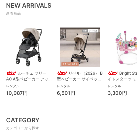
NEW ARRIVALS
新着商品
ルーチェ フリー
リベル （2026） B
Bright S
AC A型ベビーカー アッ
型ベビーカー サイベック
イトスターツ 
プリカ(Aprica) A型ベビ
ス(cybex)
ス フォーエバー
レンタル
レンタル
レンタル
ーカー アップリカ
レンド ジャンパ
10,087円
6,501円
3,300円
(Aprica)
パルー キッズツ
(Kids2)
CATEGORY
カテゴリーから探す