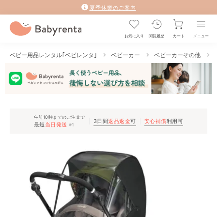
夏季休業のご案内
お気に入り
閲覧履歴
カート
メニュー
ベビー用品レンタル｢ベビレンタ｣
ベビーカー
ベビーカーその他
午前10時までのご注文で
3日間
返品返金
可
安心補償
利用可
最短
当日発送
※1