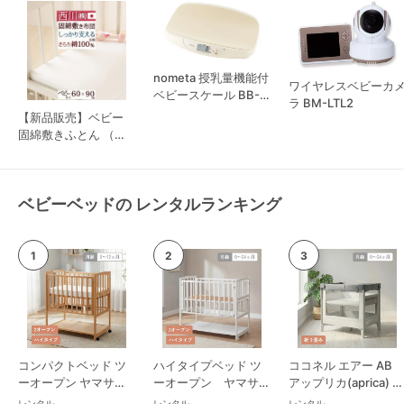
nometa 授乳量機能付
ワイヤレスベビーカ
ベビースケール BB-
ラ BM-LTL2
105
【新品販売】ベビー
固綿敷きふとん （ミ
ニベッド用） 西川
(nishikawa)
ベビーベッドの レンタルランキング
コンパクトベッド ツ
ハイタイプベッド ツ
ココネル エアー AB
ーオープン ヤマサキ
ーオープン ヤマサキ
アップリカ(aprica) ミ
(Yamasaki) ミニサイ
(Yamasaki) レギュラ
ニサイズ/コンパクト
レンタル
レンタル
レンタル