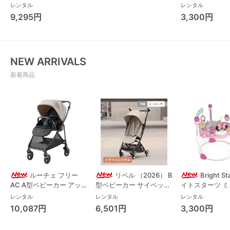
(Combi)
レンタル
レンタル
9,295円
3,300円
NEW ARRIVALS
新着商品
ルーチェ フリー
リベル （2026） B
Bright S
AC A型ベビーカー アッ
型ベビーカー サイベック
イトスターツ 
プリカ(Aprica) A型ベビ
ス(cybex)
ス フォーエバー
レンタル
レンタル
レンタル
ーカー アップリカ
レンド ジャンパ
10,087円
6,501円
3,300円
(Aprica)
パルー キッズツ
(Kids2)