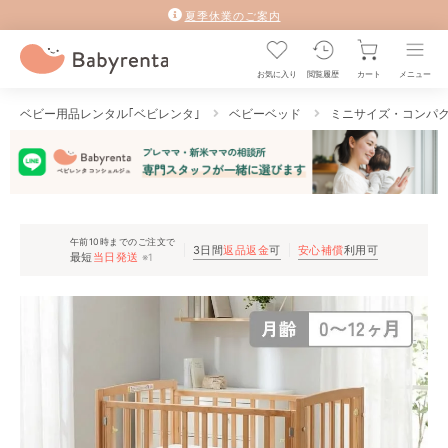
夏季休業のご案内
お気に入り
閲覧履歴
カート
メニュー
ベビー用品レンタル｢ベビレンタ｣
ベビーベッド
ミニサイズ・コンパ
午前10時までのご注文で
3日間
返品返金
可
安心補償
利用可
最短
当日発送
※1