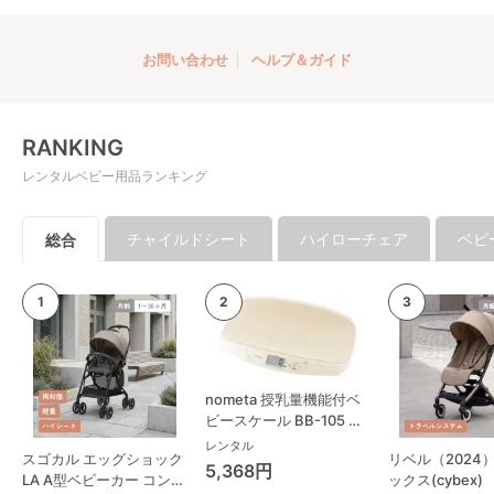
お問い合わせ
ヘルプ＆ガイド
RANKING
レンタルベビー用品ランキング
チャイルドシート
ハイローチェア
ベビ
総合
nometa 授乳量機能付ベ
ビースケール BB-105 タ
ニタ(TANITA) ベビースケ
レンタル
スゴカル エッグショック
リベル（2024
ール・体重計
5,368円
LA A型ベビーカー コンビ
ックス(cybex)