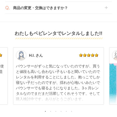
ただく場合がございます。あらかじめご了承くださ
ご了承ください。
ベビレンタでは配送日を180日後のお日にちまで指定
い。
商品の変更・交換はできますか？
可能ですので、商品のご注文時にご希望のお日にちに
※万が一キャンセルとなった場合には、代金は全額ご
配送日指定をしてください。レンタル開始日は到着日
発送前に限り可能です。
返金いたします。
の翌日となります。
通常、商品到着日の5日前には発送準備が完了してお
りますので、それ以降の受付は出来かねます。
リユース品は返却された商品を点検・クリーニングし
わたしもベビレンタでレンタルしました!!
また、レンタル期間の変更も商品発送前であれば変更
てお届けしております。そのため、小さなキズや使用
可能です。
感はございますが、故障や大きなキズ、シミなどのリ
商品やレンタル期間の変更は
こちら
からご連絡くださ
ペアできないものは除き、お客様にお出ししていま
い。
す。
点検清掃については
こちら
もご確認ください。
H.I. さん
日使
バウンサーがずっと気になっていたのですが、買う
題
と値段も高いし合わない子もいると聞いていたので
レンタルを利用することにしました。抱っこでしか
寝ない子だったのですが、揺れが心地いいみたいで
バウンサーでも寝るようになりました。3ヶ月レン
タルなのでまだまだ活躍してくれそうです。そして
購入検討中です。ありがとうございます。