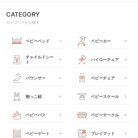
CATEGORY
カテゴリーから探す
ベビーベッド
ベビーカー
すべて
すべて
チャイルドシー
ハイローチェア
ト
ミニサイズベビーベッ
A型ベビーカー
ド
すべて
すべて
バウンサー
ベビーチェア
レギュラーサイズベビ
B型ベビーカー
ーベッド
ベビーシート
電動ハイローチェア
すべて
すべて
抱っこ紐
ベビースケール
ベッドインベッド
二人乗りベビーカー
チャイルドシート
手動ハイローチェア
電動タイプ
ハイチェア
すべて
ベビーバス
ベビーサークル
クーファン
ベビーカーその他
ジュニアシート
バウンシングタイプ
ローチェア
抱っこ紐・おんぶ紐
すべて
マットレス・布団
チャイルドシートその
ベビーゲート
プレイマット