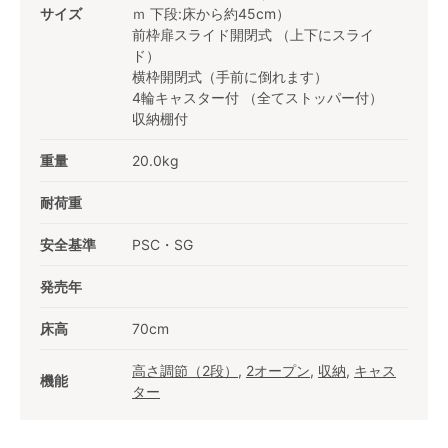
サイズ
ｍ 下段:床から約45cm）
前枠扉スライド開閉式 （上下にスライ
ド）
横枠開閉式（手前に倒れます）
4輪キャスター付 （全てストッパー付）
収納棚付
重量
20.0kg
耐荷重
安全基準
PSC・SG
発売年
床高
70cm
高さ調節（2段）
,
2オープン
,
収納
,
キャス
機能
ター