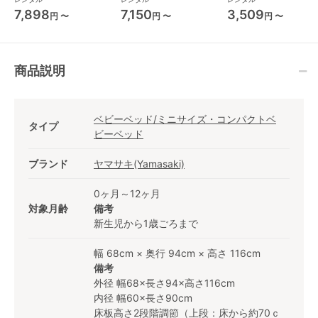
ズ/コンパクトベビー
ーサイズベビーベッド
ベビーベッド
7,898
7,150
3,509
円 〜
円 〜
円 〜
ベッド
商品説明
ベビーベッド/ミニサイズ・コンパクトベ
タイプ
ビーベッド
ブランド
ヤマサキ(Yamasaki)
0ヶ月～12ヶ月
対象月齢
備考
新生児から1歳ごろまで
幅 68cm × 奥行 94cm × 高さ 116cm
備考
外径 幅68×長さ94×高さ116cm
内径 幅60×長さ90cm
床板高さ2段階調節（上段：床から約70ｃ