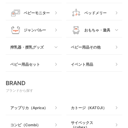
他
ロッキングタイプ
テーブルチェア
スリング
プラスチック製
すべて
ベビーベッドその他
ベビーモニター
ベッドメリー
ヒップシート
メッシュ製
おくだけタイプ
ジャンパルー
おもちゃ・遊具
抱っこ紐その他
木製
つっぱりタイプ
すべて
搾乳器・授乳グッズ
ベビー用品その他
マット製
ねじとめタイプ
おもちゃのサブスク
すべて
ベビー用品セット
イベント用品
おもちゃ
電動搾乳器
BRAND
ベビージム
授乳グッズ・ママ用品
ブランドから探す
手押し車・歩行器
アップリカ（Aprica）
カトージ（KATOJI）
乗用玩具・乗り物
サイベックス
コンビ（Combi）
（cybex）