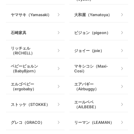
室内遊具
ヤマサキ（Yamasaki）
大和屋（Yamatoya）
石崎家具
ピジョン（pigeon）
リッチェル
ジョイー（joie）
（RICHELL）
ベビービョルン
マキシコシ（Maxi-
（BabyBjorn）
Cosi）
エルゴベビー
エアバギー
（ergobaby）
（Airbuggy）
エールベベ
ストッケ（STOKKE）
（AILBEBE）
グレコ（GRACO）
リーマン（LEAMAN）