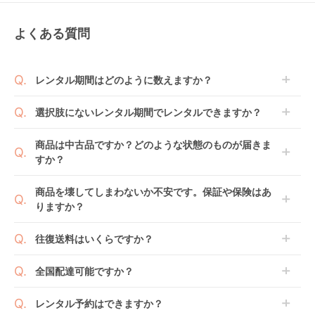
よくある質問
レンタル期間はどのように数えますか？
商品到着日を0日目と起算し、到着日の翌日から利用
選択肢にないレンタル期間でレンタルできますか？
開始日1日目となります。
1ヶ月レンタルなら30日間として、レンタル契約終了
ご注文後にレンタル延長していただくことでご希望期
商品は中古品ですか？どのような状態のものが届きま
日までに配送業者（佐川急便）に商品の引渡しとなり
間の利用が可能です。
すか？
ます。
例えば4ヶ月の場合、3ヶ月レンタル＋1ヶ月延長とし
てご利用いただくか、もしくは6ヶ月レンタルご注文
商品によっては「新品」と「リユース品」を選べるも
商品を壊してしまわないか不安です。保証や保険はあ
の上で、早期にご返却ください。
のもございます。
りますか？
新品商品はメーカーから仕入れた状態のものをお送り
します。商品によっては入荷後に開封し組み立て及び
ベビレンタでは「安心補償オプション」をご用意して
往復送料はいくらですか？
走行テストを行う場合がございます。
おります。
また、新品商品はご注文後にメーカーからお取り寄せ
ご注文時に商品と一緒にカートへ入れ安心補償オプシ
送料は商品サイズによって異なります。商品をカート
全国配達可能ですか？
となる場合がございます。その際、メーカーの都合に
ョンをご購入ください。
へ入れ、カートページから住所を入力すると送料が確
よっては、表示されているお届け予定日よりも遅れる
２つのプランごとに補償内容は異なります。
認いただけます。
沖縄・離島をのぞくどこでも配送いたします。
場合や、在庫切れによりご注文をキャンセルさせてい
レンタル予約はできますか？
詳しくは
こちら
をご確認ください。
※空港への配達はご対応できかねますのであらかじめ