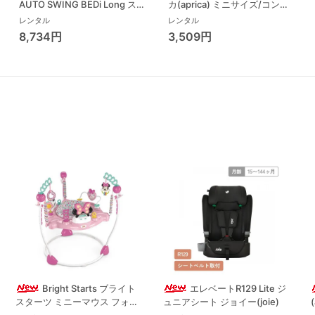
AUTO SWING BEDi Long スリ
カ(aprica) ミニサイズ/コンパ
ープシェル EG コンビ(Combi)
クトベビーベッド
レンタル
レンタル
ハイローチェア・ベビーラック
8,734円
3,509円
Bright Starts ブライト
エレベートR129 Lite ジ
スターツ ミニーマウス フォー
ュニアシート ジョイー(joie)
エバー ベストフレンド ジャン