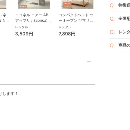
よっ
ベビ
往復
ます
ご注
また
ださ
送料
 ネ
ココネル エアー AB
コンパクトベッド ツ
ココネル エアー
ざい
全国
２つ
WING
アップリカ(aprica) ミ
ーオープン ヤマサキ
ス AB アップリ
ペー
け予
詳し
リープ
ニサイズ/コンパクト
(Yamasaki) ミニサイ
(aprica) ミニサ
レンタル
レンタル
レンタル
沖縄
せて
ビ
ベビーベッド
ズ/コンパクトベビー
コンパクトベビ
レン
3,509円
7,898円
3,993円
※空
※万
ローチ
ベッド
ド
い。
ベビレ
ック
す。
商品
商品
ンタ
発送
リユ
通常
りま
れ以
なキ
また
いま
商品
点検
けします！