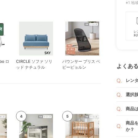
※1 
レ
利
bo ロ
CIRCLE ソファ ソリ
バウンサー ブリス ベ
よくあ
ッド ナチュラル
ビービョルン
レン
商品
選択
りま
1ヶ月
ご注
商品
者（
です
例えば
商品
商品
くか
す。
か？
い。
新品