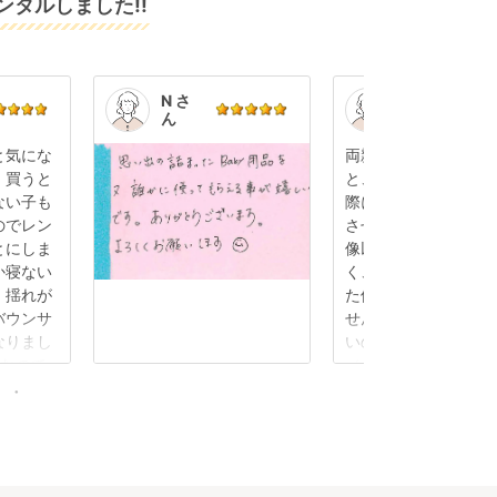
タルしました!!
N さ
K.S.
ん
さん
と気にな
両親に孫の顔を見せ
、買うと
と、出産後初めて帰
ない子も
際にベビーカーをレ
のでレン
させていただきまし
とにしま
像以上に軽くて使い
か寝ない
く、小回りもききま
、揺れが
た使用感も全く感じ
バウンサ
せんでした。旧型だ
なりまし
いのかと思っていま
ルなので
（あまり詳しくない
くれそう
細分かりませんが…
検討中で
友からも「最新のベ
ざいま
ー？使いやすい！」
れる程でした！レン
間はまだ残っていま