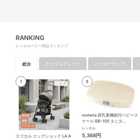
RANKING
レンタルベビー用品ランキング
チャイルドシート
ハイローチェア
総合
nometa 授乳量機能付ベビース
ケール BB-105 タニタ
(TANITA) ベビースケール・体
レンタル
重計
5,368円
スゴカル エッグショック LA A