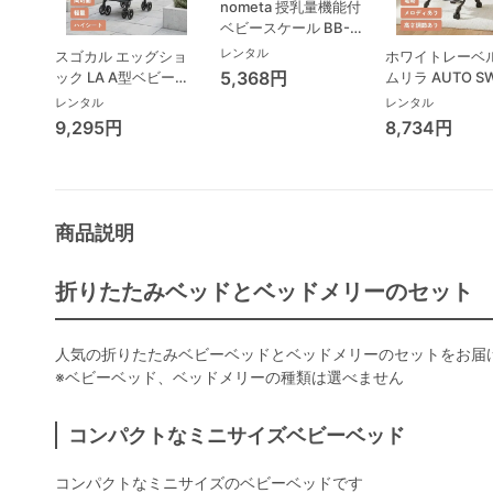
nometa 授乳量機能付
ベビースケール BB-
105 タニタ(TANITA)
レンタル
スゴカル エッグショ
ホワイトレーベル
ベビースケール・体重
5,368円
ック LA A型ベビーカ
ムリラ AUTO S
計
ー コンビ(Combi)
BEDi Long ス
レンタル
レンタル
シェル EG コン
9,295円
8,734円
(Combi) ハイ
ェア・ベビーラ
商品説明
折りたたみベッドとベッドメリーのセット
人気の折りたたみベビーベッドとベッドメリーのセットをお届
※ベビーベッド、ベッドメリーの種類は選べません
コンパクトなミニサイズベビーベッド
コンパクトなミニサイズのベビーベッドです