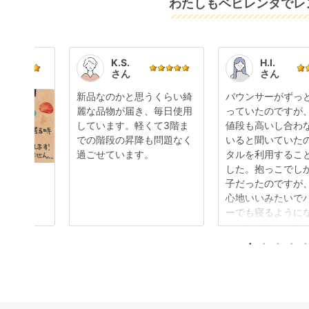
わたしもベビレンタでレン
K.S.
H.I.
さん
さん
新品なのかと思うくらい綺
バウンサーがずっ
麗な品物が届き、毎日使用
っていたのですが
しています。軽くて3階ま
値段も高いし合わ
での階段の昇降も問題なく
いると聞いていた
過ごせています。
タルを利用するこ
した。抱っこでし
子だったのですが
心地いいみたいで
ーでも寝るように
た。3ヶ月レンタ
まだまだ活躍して
です。そして購入
す。ありがとうご
す。