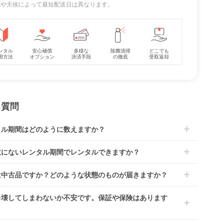
地域や天候によって最短配送日は異なります。
ンタル
安心補償
多様な
除菌清掃
どこでも
用方法
オプション
決済手段
の徹底
受取返却
る質問
タル期間はどのように数えますか？
到着日を0日目と起算し、到着日の翌日から利用開始日1日目とな
肢にないレンタル期間でレンタルできますか？
す。
レンタルなら30日間として、レンタル契約終了日までに配送業
文後にレンタル延長していただくことでご希望期間の利用が可能
は中古品ですか？どのような状態のものが届きますか？
佐川急便）に商品の引渡しとなります。
。
4ヶ月の場合、3ヶ月レンタル＋1ヶ月延長としてご利用いただ
によっては「新品」と「リユース品」を選べるものもございま
を壊してしまわないか不安です。保証や保険はあります
、もしくは6ヶ月レンタルご注文の上で、早期にご返却くださ
商品はメーカーから仕入れた状態のものをお送りします。商品に