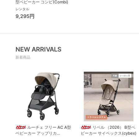
型ベビーカー コンビ(Combi)
レンタル
9,295円
NEW ARRIVALS
新着商品
ルーチェ フリー AC A型
リベル （2026） B型ベ
ベビーカー アップリカ
ビーカー サイベックス(cybex)
(Aprica) A型ベビーカー アッ