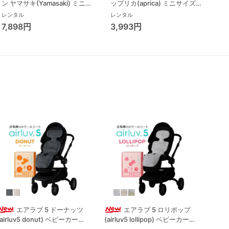
ン ヤマサキ(Yamasaki) ミニサ
ップリカ(aprica) ミニサイズ/
イズ/コンパクトベビーベッド
コンパクトベビーベッド
レンタル
レンタル
7,898円
3,993円
エアラブ 5 ドーナッツ
エアラブ 5 ロリポップ
(airluv5 donut) ベビーカーそ
(airluv5 lollipop) ベビーカーそ
(air
の他 ポレッド(Poled)
の他 ポレッド(Poled)
その他