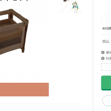
90日
最
往