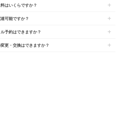
ては入荷後に開封し組み立て及び走行テストを行う場合がござい
レンタでは「安心補償オプション」をご用意しております。
送料はいくらですか？
。
文時に商品と一緒にカートへ入れ安心補償オプションをご購入く
、新品商品はご注文後にメーカーからお取り寄せとなる場合がご
い。
は商品サイズによって異なります。商品をカートへ入れ、カート
プラ
ハイタイプベッド ツ
バウンサー ブリス ベ
ホワイトレーベ
ます。その際、メーカーの都合によっては、表示されているお届
配達可能ですか？
のプランごとに補償内容は異なります。
カ
ーオープン ヤマサキ
ビービョルン
ムリラ AUTO S
ジから住所を入力すると送料が確認いただけます。
定日よりも遅れる場合や、在庫切れによりご注文をキャンセルさ
くは
こちら
をご確認ください。
イズ/
(Yamasaki) レギュラ
(BabyBjorn) バウンサ
BEDi Long ス
レンタル
レンタル
レンタル
・離島をのぞくどこでも配送いたします。
いただく場合がございます。あらかじめご了承ください。
ーベッ
ーサイズベビーベッド
ー・ベビーシッター
シェル EG＋ 
タル予約はできますか？
7,150円
4,400円
10,890円
港への配達はご対応できかねますのであらかじめご了承くださ
が一キャンセルとなった場合には、代金は全額ご返金いたしま
(Combi) ハイ
ンタでは配送日を180日後のお日にちまで指定可能ですので、
ェア・ベビーラ
の変更・交換はできますか？
のご注文時にご希望のお日にちに配送日指定をしてください。レ
ル開始日は到着日の翌日となります。
前に限り可能です。
ース品は返却された商品を点検・クリーニングしてお届けしてお
、商品到着日の5日前には発送準備が完了しておりますので、そ
す。そのため、小さなキズや使用感はございますが、故障や大き
降の受付は出来かねます。
ズ、シミなどのリペアできないものは除き、お客様にお出しして
、レンタル期間の変更も商品発送前であれば変更可能です。
す。
やレンタル期間の変更は
こちら
からご連絡ください。
清掃については
こちら
もご確認ください。