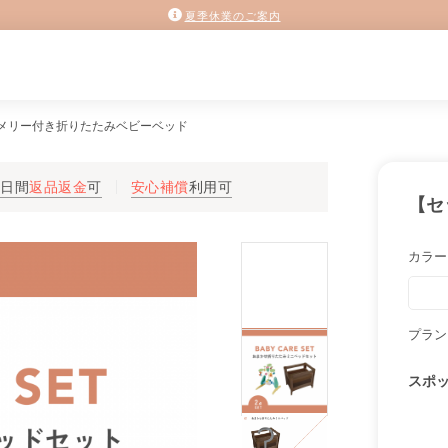
夏季休業のご案内
メリー付き折りたたみベビーベッド
3日間
返品返金
可
安心補償
利用可
【セ
カラー
プラン
スポ