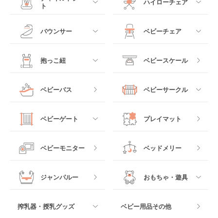
ハイローチェア
ト
ミニサイズベビーベッ
A型ベビーカー
ド
すべて
すべて
バウンサー
ベビーチェア
レギュラーサイズベビ
B型ベビーカー
ーベッド
ベビーシート
電動ハイローチェア
すべて
すべて
抱っこ紐
ベビースケール
ベッドインベッド
二人乗りベビーカー
チャイルドシート
手動ハイローチェア
電動タイプ
ハイチェア
すべて
ベビーバス
ベビーサークル
クーファン
ベビーカーその他
ジュニアシート
バウンシングタイプ
ローチェア
抱っこ紐・おんぶ紐
すべて
マットレス・布団
チャイルドシートその
ベビーゲート
プレイマット
他
ロッキングタイプ
テーブルチェア
スリング
プラスチック製
すべて
ベビーベッドその他
ベビーモニター
ベッドメリー
ヒップシート
メッシュ製
おくだけタイプ
ジャンパルー
おもちゃ・遊具
抱っこ紐その他
木製
つっぱりタイプ
すべて
搾乳器・授乳グッズ
ベビー用品その他
マット製
ねじとめタイプ