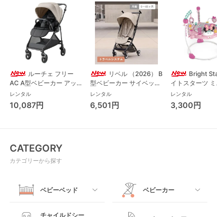
ルーチェ フリー
リベル （2026） B
Bright S
AC A型ベビーカー アッ
型ベビーカー サイベック
イトスターツ 
プリカ(Aprica) A型ベビ
ス(cybex)
ス フォーエバー
レンタル
レンタル
レンタル
ーカー アップリカ
レンド ジャンパ
10,087円
6,501円
3,300円
(Aprica)
パルー キッズツ
(Kids2)
CATEGORY
カテゴリーから探す
ベビーベッド
ベビーカー
すべて
すべて
チャイルドシー