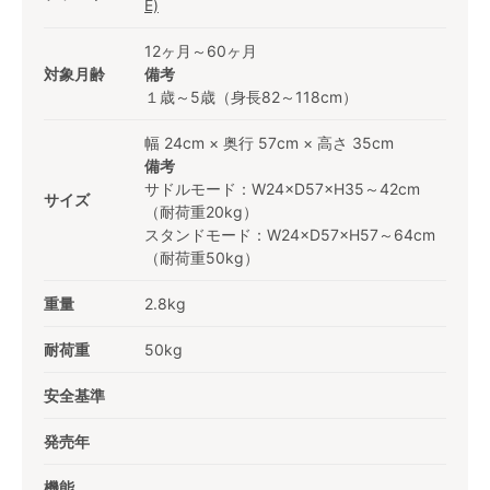
E)
12ヶ月～60ヶ月
対象月齢
備考
１歳～5歳（身長82～118cm）
幅 24cm × 奥行 57cm × 高さ 35cm
備考
サドルモード：W24×D57×H35～42cm
サイズ
（耐荷重20kg）
スタンドモード：W24×D57×H57～64cm
（耐荷重50kg）
重量
2.8kg
耐荷重
50kg
安全基準
発売年
機能