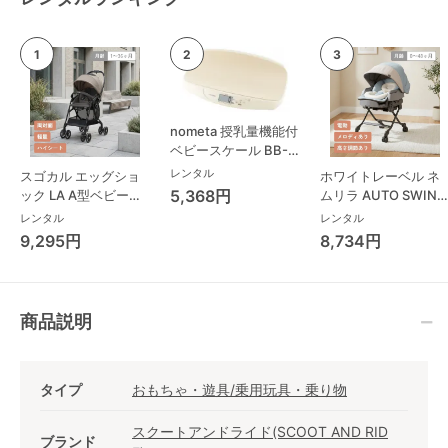
nometa 授乳量機能付
ベビースケール BB-
105 タニタ(TANITA)
レンタル
スゴカル エッグショ
ホワイトレーベル ネ
ベビースケール・体重
5,368円
ック LA A型ベビーカ
ムリラ AUTO SWING
計
ー コンビ(Combi)
BEDi Long スリープ
レンタル
レンタル
シェル EG コンビ
9,295円
8,734円
(Combi) ハイローチ
ェア・ベビーラック
商品説明
タイプ
おもちゃ・遊具/乗用玩具・乗り物
スクートアンドライド(SCOOT AND RID
ブランド