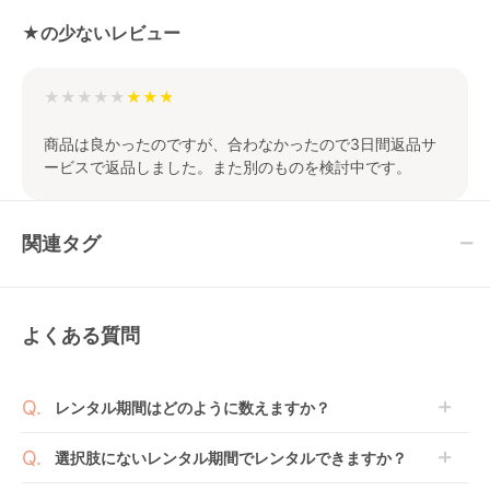
★の少ないレビュー
★★★★★
商品は良かったのですが、合わなかったので3日間返品サ
ービスで返品しました。また別のものを検討中です。
関連タグ
よくある質問
レンタル期間はどのように数えますか？
商品到着日を0日目と起算し、到着日の翌日から利用
選択肢にないレンタル期間でレンタルできますか？
開始日1日目となります。
1ヶ月レンタルなら30日間として、レンタル契約終了