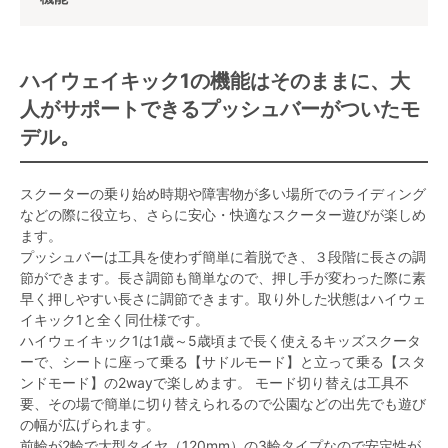
ハイウェイキック1の機能はそのままに、大
人がサポートできるプッシュバーがついたモ
デル。
スクーターの乗り始め時期や障害物が多い場所でのライディング
などの際に役立ち、さらに安心・快適なスクーター遊びが楽しめ
ます。
プッシュバーは工具を使わず簡単に着脱でき、３段階に長さの調
節ができます。長さ調節も簡単なので、押し手が変わった際に素
早く押しやすい長さに調節できます。取り外した状態はハイウェ
イキック1と全く同仕様です。
ハイウェイキック1は1歳～5歳頃まで長く使えるキッズスクータ
ーで、シートに座って乗る【サドルモード】と立って乗る【スタ
ンドモード】の2wayで楽しめます。 モード切り替えは工具不
要、その場で簡単に切り替えられるので公園などの出先でも遊び
の幅が広げられます。
前輪が2輪で大型タイヤ（120mm）の3輪タイプなので安定性が