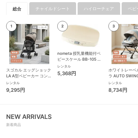
チャイルドシート
ハイローチェア
ベビ
総合
nometa 授乳量機能付ベ
ビースケール BB-105 タ
ニタ(TANITA) ベビースケ
レンタル
スゴカル エッグショック
ホワイトレーベ
ール・体重計
5,368円
LA A型ベビーカー コンビ
ラ AUTO SWING
(Combi)
Long スリープ
レンタル
レンタル
コンビ(Combi)
9,295円
8,734円
チェア・ベビー
NEW ARRIVALS
新着商品