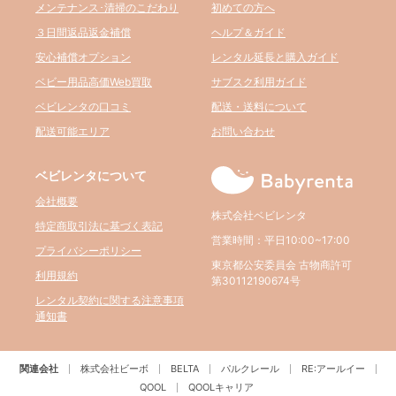
メンテナンス･清掃のこだわり
初めての方へ
３日間返品返金補償
ヘルプ＆ガイド
安心補償オプション
レンタル延長と購入ガイド
ベビー用品高価Web買取
サブスク利用ガイド
ベビレンタの口コミ
配送・送料について
配送可能エリア
お問い合わせ
ベビレンタについて
会社概要
株式会社ベビレンタ
特定商取引法に基づく表記
営業時間：平日10:00~17:00
プライバシーポリシー
東京都公安委員会 古物商許可
利用規約
第30112190674号
レンタル契約に関する注意事項
通知書
関連会社
株式会社ビーボ
BELTA
パルクレール
RE:アールイー
QOOL
QOOLキャリア