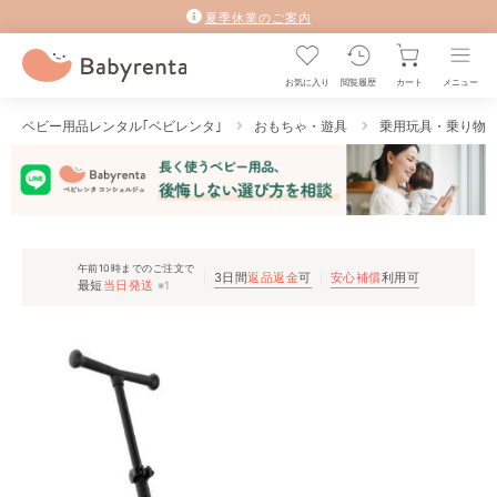
夏季休業のご案内
お気に入り
閲覧履歴
カート
メニュー
ベビー用品レンタル｢ベビレンタ｣
おもちゃ・遊具
乗用玩具・乗り物
午前10時までのご注文で
3日間
返品返金
可
安心補償
利用可
最短
当日発送
※1