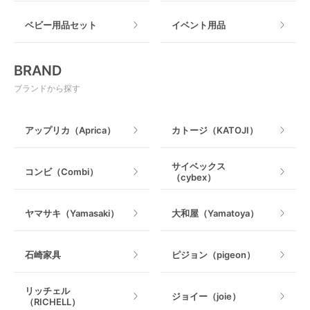
おもちゃのサブスク
すべて
ベビー用品セット
イベント用品
おもちゃ
電動搾乳器
BRAND
ベビージム
授乳グッズ・ママ用品
ブランドから探す
手押し車・歩行器
アップリカ（Aprica）
カトージ（KATOJI）
乗用玩具・乗り物
サイベックス
コンビ（Combi）
（cybex）
室内遊具
ヤマサキ（Yamasaki）
大和屋（Yamatoya）
石崎家具
ピジョン（pigeon）
リッチェル
ジョイー（joie）
（RICHELL）