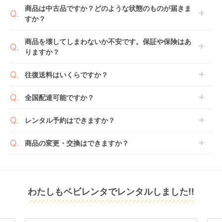
ご注文後にレンタル延長していただくことでご希望期
商品は中古品ですか？どのような状態のものが届きま
日までに配送業者（佐川急便）に商品の引渡しとなり
間の利用が可能です。
すか？
ます。
例えば4ヶ月の場合、3ヶ月レンタル＋1ヶ月延長とし
てご利用いただくか、もしくは6ヶ月レンタルご注文
商品によっては「新品」と「リユース品」を選べるも
商品を壊してしまわないか不安です。保証や保険はあ
の上で、早期にご返却ください。
のもございます。
りますか？
新品商品はメーカーから仕入れた状態のものをお送り
します。商品によっては入荷後に開封し組み立て及び
ベビレンタでは「安心補償オプション」をご用意して
往復送料はいくらですか？
走行テストを行う場合がございます。
おります。
また、新品商品はご注文後にメーカーからお取り寄せ
ご注文時に商品と一緒にカートへ入れ安心補償オプシ
送料は商品サイズによって異なります。商品をカート
全国配達可能ですか？
となる場合がございます。その際、メーカーの都合に
ョンをご購入ください。
へ入れ、カートページから住所を入力すると送料が確
よっては、表示されているお届け予定日よりも遅れる
２つのプランごとに補償内容は異なります。
認いただけます。
沖縄・離島をのぞくどこでも配送いたします。
場合や、在庫切れによりご注文をキャンセルさせてい
レンタル予約はできますか？
詳しくは
こちら
をご確認ください。
※空港への配達はご対応できかねますのであらかじめ
ただく場合がございます。あらかじめご了承くださ
ご了承ください。
ベビレンタでは配送日を180日後のお日にちまで指定
い。
商品の変更・交換はできますか？
可能ですので、商品のご注文時にご希望のお日にちに
※万が一キャンセルとなった場合には、代金は全額ご
配送日指定をしてください。レンタル開始日は到着日
発送前に限り可能です。
返金いたします。
の翌日となります。
通常、商品到着日の5日前には発送準備が完了してお
りますので、それ以降の受付は出来かねます。
リユース品は返却された商品を点検・クリーニングし
わたしもベビレンタでレンタルしました!!
また、レンタル期間の変更も商品発送前であれば変更
てお届けしております。そのため、小さなキズや使用
可能です。
感はございますが、故障や大きなキズ、シミなどのリ
商品やレンタル期間の変更は
こちら
からご連絡くださ
ペアできないものは除き、お客様にお出ししていま
い。