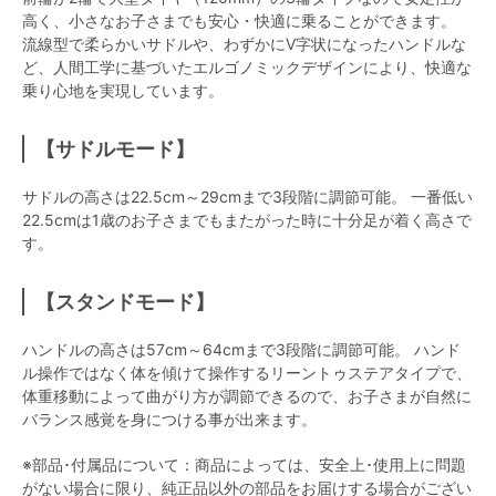
高く、小さなお子さまでも安心・快適に乗ることができます。
流線型で柔らかいサドルや、わずかにV字状になったハンドルな
ど、人間工学に基づいたエルゴノミックデザインにより、快適な
乗り心地を実現しています。
【サドルモード】
サドルの高さは22.5cm～29cmまで3段階に調節可能。 一番低い
22.5cmは1歳のお子さまでもまたがった時に十分足が着く高さで
す。
【スタンドモード】
ハンドルの高さは57cm～64cmまで3段階に調節可能。 ハンド
ル操作ではなく体を傾けて操作するリーントゥステアタイプで、
体重移動によって曲がり方が調節できるので、お子さまが自然に
バランス感覚を身につける事が出来ます。
※部品･付属品について：商品によっては、安全上･使用上に問題
がない場合に限り、純正品以外の部品をお届けする場合がござい