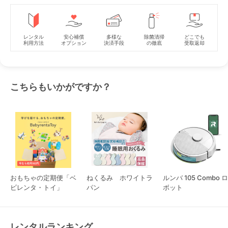
レンタル
安心補償
多様な
除菌清掃
どこでも
利用方法
オプション
決済手段
の徹底
受取返却
こちらもいかがですか？
おもちゃの定期便「ベ
ねくるみ ホワイトラ
ルンバ 105 Combo ロ
ビレンタ・トイ」
パン
ボット
レンタルランキング