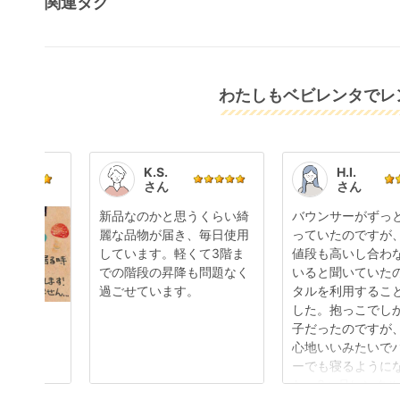
関連タグ
わたしもベビレンタでレン
K.S.
H.I.
さん
さん
新品なのかと思うくらい綺
バウンサーがずっ
麗な品物が届き、毎日使用
っていたのですが
しています。軽くて3階ま
値段も高いし合わ
での階段の昇降も問題なく
いると聞いていた
過ごせています。
タルを利用するこ
した。抱っこでし
子だったのですが
心地いいみたいで
ーでも寝るように
た。3ヶ月レンタ