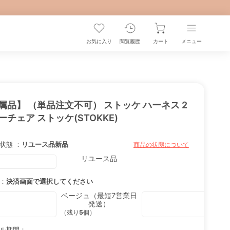
お気に入り
閲覧履歴
カート
メニュー
属品】 （単品注文不可） ストッケ ハーネス 2
ーチェア ストッケ(STOKKE)
状態 ：
リユース品
新品
商品の状態について
リユース品
：
決済画面で選択してください
ベージュ（最短7営業日
発送）
（残り
5
個）
ル期間：