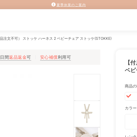
夏季休業のご案内
品注文不可） ストッケ ハーネス 2 ベビーチェア ストッケ(STOKKE)
3日間
返品返金
可
安心補償
利用可
【付
ベビ
商品の
カラー
レンタ