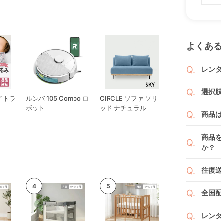
よくあ
レン
商品
選択
りま
イトラ
ルンバ 105 Combo ロ
CIRCLE ソファ ソリ
バウンサー ブリ
1ヶ月
ボット
ッド ナチュラル
ビービョルン
ご注
商品
者（
です
例えば
商品
商品
くか
す。
か？
い。
新品
よっ
ベビ
往復
ます
ご注
また
ださ
送料
ざい
全国
２つ
ペー
け予
詳し
沖縄
せて
レン
※空