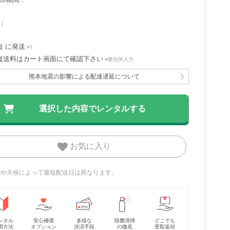
短
に発送
※1
復送料はカート画面にて確認下さい
※要住所入力
熊本地震の影響による配達遅延について
お気に入り
地域や天候によって最短配送日は異なります。
ンタル
安心補償
多様な
除菌清掃
どこでも
用方法
オプション
決済手段
の徹底
受取返却