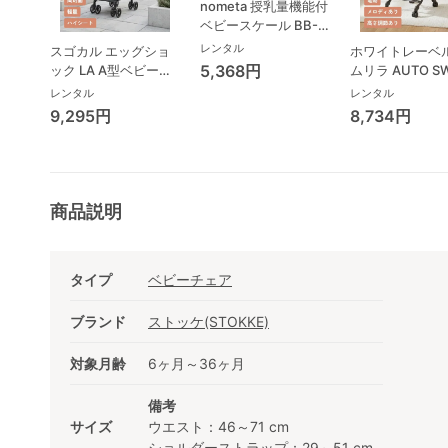
nometa 授乳量機能付
ベビースケール BB-
105 タニタ(TANITA)
レンタル
スゴカル エッグショ
ホワイトレーベル
ベビースケール・体重
5,368円
ック LA A型ベビーカ
ムリラ AUTO S
計
ー コンビ(Combi)
BEDi Long ス
レンタル
レンタル
シェル EG コン
9,295円
8,734円
(Combi) ハイ
ェア・ベビーラ
商品説明
タイプ
ベビーチェア
ブランド
ストッケ(STOKKE)
対象月齢
6ヶ月～36ヶ月
備考
サイズ
ウエスト：46～71 cm
ショルダーストラップ：29～51 cm