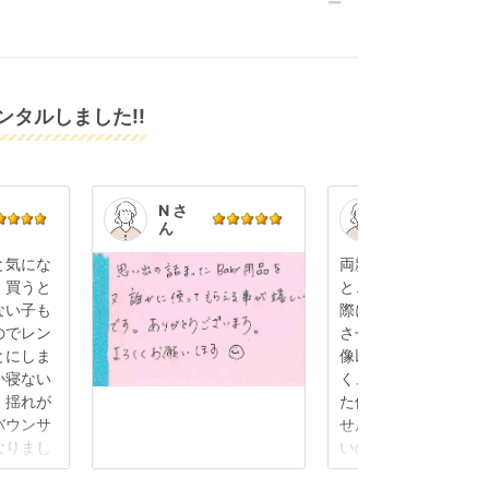
タルしました!!
N さ
K.S.
ん
さん
と気にな
両親に孫の顔を見せ
、買うと
と、出産後初めて帰
ない子も
際にベビーカーをレ
のでレン
させていただきまし
とにしま
像以上に軽くて使い
か寝ない
く、小回りもききま
、揺れが
た使用感も全く感じ
バウンサ
せんでした。旧型だ
なりまし
いのかと思っていま
ルなので
（あまり詳しくない