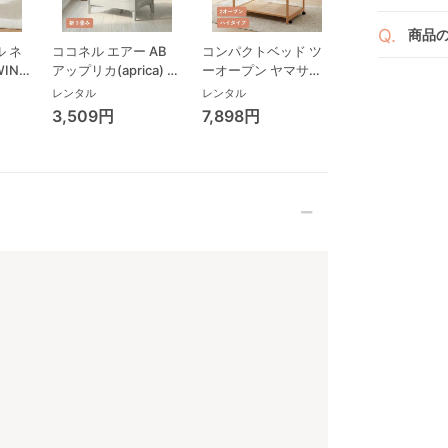
※万
い。
ベビレ
す。
商品
商品
 ネ
ココネル エアー AB
コンパクトベッド ツ
ココネル エアー
ンタ
発送
リユ
WING
アップリカ(aprica) ミ
ーオープン ヤマサキ
ス AB アップリ
通常
リープ
ニサイズ/コンパクト
(Yamasaki) ミニサイ
(aprica) ミニサ
りま
レンタル
レンタル
レンタル
ビ
ベビーベッド
ズ/コンパクトベビー
コンパクトベビ
れ以
なキ
3,509円
7,898円
3,993円
ローチ
ベッド
ド
また
いま
ック
商品
点検