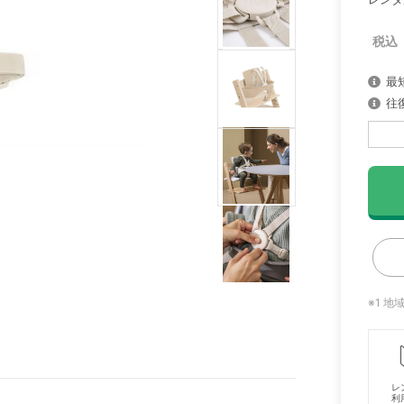
最
往
※1 
レ
利