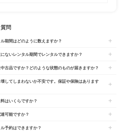
る質問
タル期間はどのように数えますか？
到着日を0日目と起算し、到着日の翌日から利用開始日1日目とな
肢にないレンタル期間でレンタルできますか？
す。
ス ベ
レンタルなら30日間として、レンタル契約終了日までに配送業
文後にレンタル延長していただくことでご希望期間の利用が可能
は中古品ですか？どのような状態のものが届きますか？
佐川急便）に商品の引渡しとなります。
。
4ヶ月の場合、3ヶ月レンタル＋1ヶ月延長としてご利用いただ
によっては「新品」と「リユース品」を選べるものもございま
を壊してしまわないか不安です。保証や保険はあります
、もしくは6ヶ月レンタルご注文の上で、早期にご返却くださ
商品はメーカーから仕入れた状態のものをお送りします。商品に
ては入荷後に開封し組み立て及び走行テストを行う場合がござい
レンタでは「安心補償オプション」をご用意しております。
送料はいくらですか？
。
文時に商品と一緒にカートへ入れ安心補償オプションをご購入く
、新品商品はご注文後にメーカーからお取り寄せとなる場合がご
い。
は商品サイズによって異なります。商品をカートへ入れ、カート
ます。その際、メーカーの都合によっては、表示されているお届
配達可能ですか？
のプランごとに補償内容は異なります。
ジから住所を入力すると送料が確認いただけます。
定日よりも遅れる場合や、在庫切れによりご注文をキャンセルさ
くは
こちら
をご確認ください。
・離島をのぞくどこでも配送いたします。
いただく場合がございます。あらかじめご了承ください。
タル予約はできますか？
港への配達はご対応できかねますのであらかじめご了承くださ