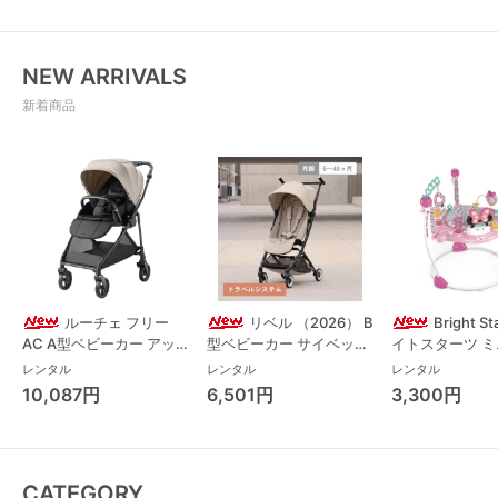
NEW ARRIVALS
新着商品
ルーチェ フリー
リベル （2026） B
Bright S
AC A型ベビーカー アッ
型ベビーカー サイベック
イトスターツ 
プリカ(Aprica) A型ベビ
ス(cybex)
ス フォーエバー
レンタル
レンタル
レンタル
ーカー アップリカ
レンド ジャンパ
10,087円
6,501円
3,300円
(Aprica)
パルー キッズツ
(Kids2)
CATEGORY