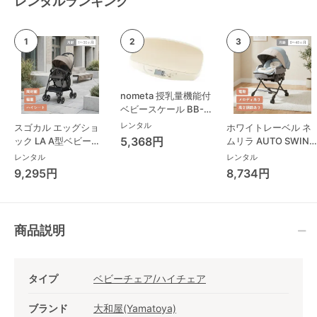
レンタルランキング
nometa 授乳量機能付
ベビースケール BB-
105 タニタ(TANITA)
レンタル
スゴカル エッグショ
ホワイトレーベル ネ
ベビースケール・体重
5,368円
ック LA A型ベビーカ
ムリラ AUTO SWING
計
ー コンビ(Combi)
BEDi Long スリープ
レンタル
レンタル
シェル EG コンビ
9,295円
8,734円
(Combi) ハイローチ
ェア・ベビーラック
商品説明
タイプ
ベビーチェア/ハイチェア
ブランド
大和屋(Yamatoya)