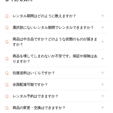
レンタル期間はどのように数えますか？
商品到着日を0日目と起算し、到着日の翌日から利用
選択肢にないレンタル期間でレンタルできますか？
開始日1日目となります。
1ヶ月レンタルなら30日間として、レンタル契約終了
ご注文後にレンタル延長していただくことでご希望期
商品は中古品ですか？どのような状態のものが届きま
日までに配送業者（佐川急便）に商品の引渡しとなり
間の利用が可能です。
すか？
ます。
例えば4ヶ月の場合、3ヶ月レンタル＋1ヶ月延長とし
てご利用いただくか、もしくは6ヶ月レンタルご注文
商品によっては「新品」と「リユース品」を選べるも
商品を壊してしまわないか不安です。保証や保険はあ
の上で、早期にご返却ください。
のもございます。
りますか？
新品商品はメーカーから仕入れた状態のものをお送り
します。商品によっては入荷後に開封し組み立て及び
ベビレンタでは「安心補償オプション」をご用意して
往復送料はいくらですか？
走行テストを行う場合がございます。
おります。
また、新品商品はご注文後にメーカーからお取り寄せ
ご注文時に商品と一緒にカートへ入れ安心補償オプシ
送料は商品サイズによって異なります。商品をカート
全国配達可能ですか？
となる場合がございます。その際、メーカーの都合に
ョンをご購入ください。
へ入れ、カートページから住所を入力すると送料が確
よっては、表示されているお届け予定日よりも遅れる
２つのプランごとに補償内容は異なります。
認いただけます。
沖縄・離島をのぞくどこでも配送いたします。
場合や、在庫切れによりご注文をキャンセルさせてい
レンタル予約はできますか？
詳しくは
こちら
をご確認ください。
※空港への配達はご対応できかねますのであらかじめ
ただく場合がございます。あらかじめご了承くださ
ご了承ください。
ベビレンタでは配送日を180日後のお日にちまで指定
い。
商品の変更・交換はできますか？
可能ですので、商品のご注文時にご希望のお日にちに
※万が一キャンセルとなった場合には、代金は全額ご