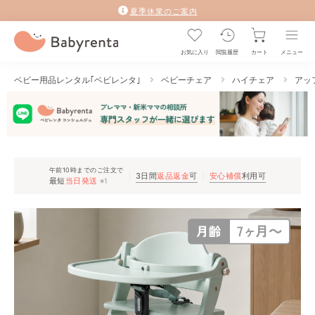
夏季休業のご案内
お気に入り
閲覧履歴
カート
メニュー
ベビー用品レンタル｢ベビレンタ｣
ベビーチェア
ハイチェア
アッ
午前10時までのご注文で
3日間
返品返金
可
安心補償
利用可
最短
当日発送
※1