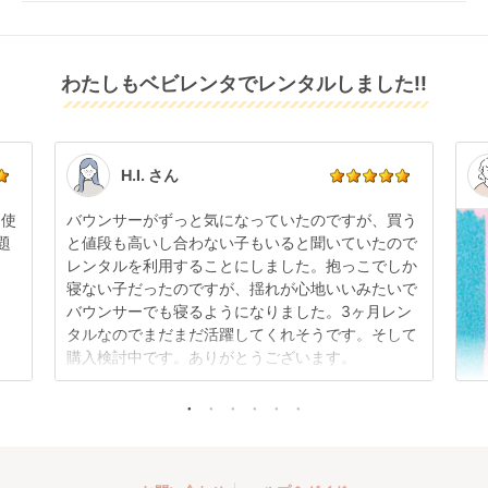
配送日指定をしてください。レンタル開始日は到着日
発送前に限り可能です。
返金いたします。
の翌日となります。
通常、商品到着日の5日前には発送準備が完了してお
りますので、それ以降の受付は出来かねます。
リユース品は返却された商品を点検・クリーニングし
わたしもベビレンタでレンタルしました!!
また、レンタル期間の変更も商品発送前であれば変更
てお届けしております。そのため、小さなキズや使用
可能です。
感はございますが、故障や大きなキズ、シミなどのリ
商品やレンタル期間の変更は
こちら
からご連絡くださ
ペアできないものは除き、お客様にお出ししていま
い。
す。
点検清掃については
こちら
もご確認ください。
H.I. さん
日使
バウンサーがずっと気になっていたのですが、買う
題
と値段も高いし合わない子もいると聞いていたので
レンタルを利用することにしました。抱っこでしか
寝ない子だったのですが、揺れが心地いいみたいで
バウンサーでも寝るようになりました。3ヶ月レン
タルなのでまだまだ活躍してくれそうです。そして
購入検討中です。ありがとうございます。