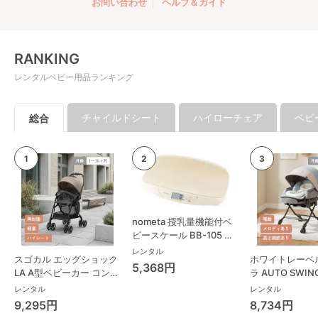
お問い合わせ
ヘルプ＆ガイド
RANKING
レンタルベビー用品ランキング
チャイルドシート
ハイローチェア
ベビ
総合
nometa 授乳量機能付ベ
ビースケール BB-105 タ
ニタ(TANITA) ベビースケ
レンタル
スゴカル エッグショック
ホワイトレーベ
ール・体重計
5,368円
LA A型ベビーカー コンビ
ラ AUTO SWING
(Combi)
Long スリープ
レンタル
レンタル
コンビ(Combi)
9,295円
8,734円
チェア・ベビー