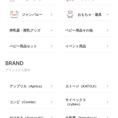
ヒップシート
メッシュ製
おくだけタイプ
ジャンパルー
おもちゃ・遊具
抱っこ紐その他
木製
つっぱりタイプ
すべて
搾乳器・授乳グッズ
ベビー用品その他
マット製
ねじとめタイプ
おもちゃのサブスク
すべて
ベビー用品セット
イベント用品
おもちゃ
電動搾乳器
BRAND
ベビージム
授乳グッズ・ママ用品
ブランドから探す
手押し車・歩行器
アップリカ（Aprica）
カトージ（KATOJI）
乗用玩具・乗り物
サイベックス
コンビ（Combi）
（cybex）
室内遊具
ヤマサキ（Yamasaki）
大和屋（Yamatoya）