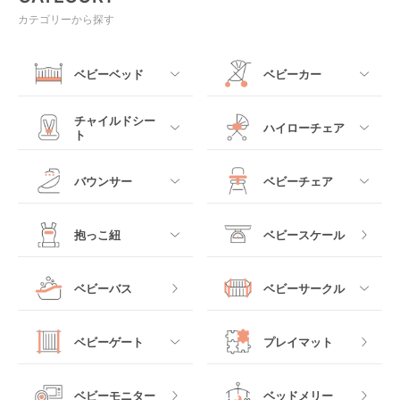
カテゴリーから探す
ベビーベッド
ベビーカー
すべて
すべて
チャイルドシー
ハイローチェア
ト
ミニサイズベビーベッ
A型ベビーカー
ド
すべて
すべて
バウンサー
ベビーチェア
レギュラーサイズベビ
B型ベビーカー
ーベッド
ベビーシート
電動ハイローチェア
すべて
すべて
抱っこ紐
ベビースケール
ベッドインベッド
二人乗りベビーカー
チャイルドシート
手動ハイローチェア
電動タイプ
ハイチェア
すべて
ベビーバス
ベビーサークル
クーファン
ベビーカーその他
ジュニアシート
バウンシングタイプ
ローチェア
抱っこ紐・おんぶ紐
すべて
マットレス・布団
チャイルドシートその
ベビーゲート
プレイマット
他
ロッキングタイプ
テーブルチェア
スリング
プラスチック製
すべて
ベビーベッドその他
ベビーモニター
ベッドメリー