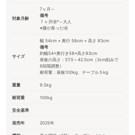
7ヶ月～
備考
対象月齢
７ヶ月頃*～大人
※腰が座った頃
幅 54cm × 奥行 58cm × 高さ 83cm
備考
約幅54×奥行き58×高さ83cm
サイズ
座板の高さ：57.5～42.5cm（3cm刻みで
6段階調整）
耐荷重：座板100kg、テーブル５kg
重量
9.5kg
耐荷重
100kg
安全基準
発売年
2025年