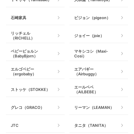
石崎家具
ピジョン（pigeon）
リッチェル
ジョイー（joie）
（RICHELL）
ベビービョルン
マキシコシ（Maxi-
（BabyBjorn）
Cosi）
エルゴベビー
エアバギー
（ergobaby）
（Airbuggy）
エールベベ
ストッケ（STOKKE）
（AILBEBE）
グレコ（GRACO）
リーマン（LEAMAN）
JTC
タニタ（TANITA）