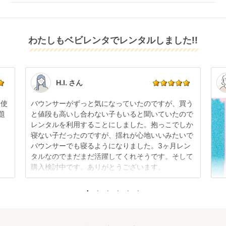
配送日指定をしてください。レンタル開始日は到着日
発送前に限り可能です。
返金いたします。
の翌日となります。
通常、商品到着日の5日前には発送準備が完了してお
りますので、それ以降の受付は出来かねます。
リユース品は返却された商品を点検・クリーニングし
わたしもベビレンタでレンタルしました!!
また、レンタル期間の変更も商品発送前であれば変更
てお届けしております。そのため、小さなキズや使用
可能です。
感はございますが、故障や大きなキズ、シミなどのリ
商品やレンタル期間の変更は
こちら
からご連絡くださ
ペアできないものは除き、お客様にお出ししていま
い。
す。
点検清掃については
こちら
もご確認ください。
H.I. さん
日使
バウンサーがずっと気になっていたのですが、買う
題
と値段も高いし合わない子もいると聞いていたので
レンタルを利用することにしました。抱っこでしか
寝ない子だったのですが、揺れが心地いいみたいで
バウンサーでも寝るようになりました。3ヶ月レン
タルなのでまだまだ活躍してくれそうです。そして
購入検討中です。ありがとうございます。