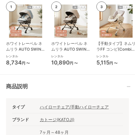
ホワイトレーベル ネ
ホワイトレーベル ネ
【手動タイプ】ネム
ムリラ AUTO SWING
ムリラ AUTO SWING
ラFF コンビ(Combi)
BEDi Long スリープ
BEDi Long スリープ
ハイローチェア・ベ
レンタル
レンタル
レンタル
シェル EG コンビ
シェル EG＋ コンビ
ーラック
8,734
10,890
5,115
円 〜
円 〜
円 〜
(Combi) ハイローチ
(Combi) ハイローチ
ェア・ベビーラック
ェア・ベビーラック
商品説明
タイプ
ハイローチェア/手動ハイローチェア
ブランド
カトージ(KATOJI)
7ヶ月～48ヶ月