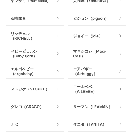
ヤマサキ（Yamasaki）
大和屋（Yamatoya）
石崎家具
ピジョン（pigeon）
リッチェル
ジョイー（joie）
（RICHELL）
ベビービョルン
マキシコシ（Maxi-
（BabyBjorn）
Cosi）
エルゴベビー
エアバギー
（ergobaby）
（Airbuggy）
エールベベ
ストッケ（STOKKE）
（AILBEBE）
グレコ（GRACO）
リーマン（LEAMAN）
JTC
タニタ（TANITA）