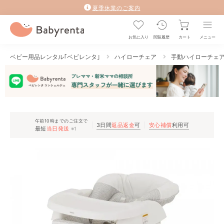
夏季休業のご案内
お気に入り
閲覧履歴
カート
メニュー
ベビー用品レンタル｢ベビレンタ｣
ハイローチェア
手動ハイローチェ
午前10時までのご注文で
3日間
返品返金
可
安心補償
利用可
最短
当日発送
※1