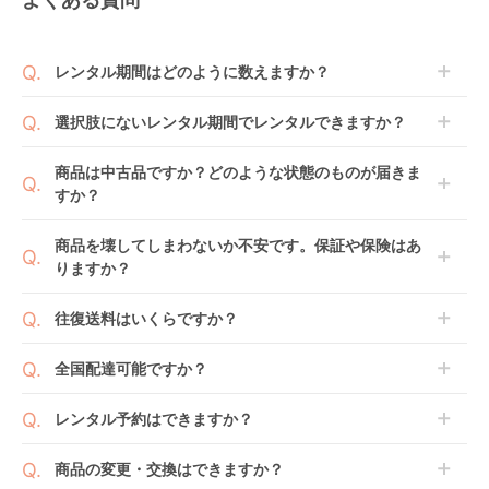
レンタル期間はどのように数えますか？
商品到着日を0日目と起算し、到着日の翌日から利用
選択肢にないレンタル期間でレンタルできますか？
開始日1日目となります。
1ヶ月レンタルなら30日間として、レンタル契約終了
ご注文後にレンタル延長していただくことでご希望期
商品は中古品ですか？どのような状態のものが届きま
日までに配送業者（佐川急便）に商品の引渡しとなり
間の利用が可能です。
すか？
ます。
例えば4ヶ月の場合、3ヶ月レンタル＋1ヶ月延長とし
てご利用いただくか、もしくは6ヶ月レンタルご注文
商品によっては「新品」と「リユース品」を選べるも
商品を壊してしまわないか不安です。保証や保険はあ
の上で、早期にご返却ください。
のもございます。
りますか？
新品商品はメーカーから仕入れた状態のものをお送り
します。商品によっては入荷後に開封し組み立て及び
ベビレンタでは「安心補償オプション」をご用意して
往復送料はいくらですか？
走行テストを行う場合がございます。
おります。
また、新品商品はご注文後にメーカーからお取り寄せ
ご注文時に商品と一緒にカートへ入れ安心補償オプシ
送料は商品サイズによって異なります。商品をカート
全国配達可能ですか？
となる場合がございます。その際、メーカーの都合に
ョンをご購入ください。
へ入れ、カートページから住所を入力すると送料が確
よっては、表示されているお届け予定日よりも遅れる
２つのプランごとに補償内容は異なります。
認いただけます。
沖縄・離島をのぞくどこでも配送いたします。
場合や、在庫切れによりご注文をキャンセルさせてい
レンタル予約はできますか？
詳しくは
こちら
をご確認ください。
※空港への配達はご対応できかねますのであらかじめ
ただく場合がございます。あらかじめご了承くださ
ご了承ください。
ベビレンタでは配送日を180日後のお日にちまで指定
い。
商品の変更・交換はできますか？
可能ですので、商品のご注文時にご希望のお日にちに
※万が一キャンセルとなった場合には、代金は全額ご