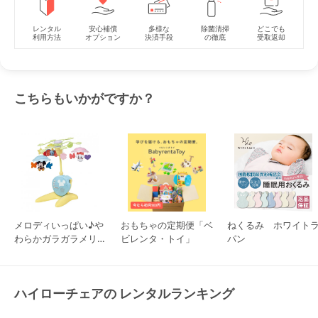
レンタル
安心補償
多様な
除菌清掃
どこでも
利用方法
オプション
決済手段
の徹底
受取返却
こちらもいかがですか？
メロディいっぱい♪や
おもちゃの定期便「ベ
ねくるみ ホワイト
わらかガラガラメリー
ビレンタ・トイ」
パン
プレミアム タカラト
ミー ベッドメリー
ハイローチェアの レンタルランキング