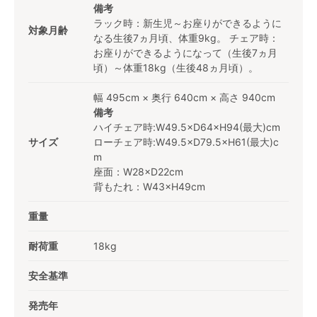
備考
ラック時：新生児～お座りができるように
対象月齢
なる生後7ヵ月頃、体重9kg。 チェア時：
お座りができるようになって（生後7ヵ月
頃）～体重18kg（生後48ヵ月頃）。
幅 495cm × 奥行 640cm × 高さ 940cm
備考
ハイチェア時:W49.5×D64×H94(最大)cm
サイズ
ローチェア時:W49.5×D79.5×H61(最大)c
m
座面：W28×D22cm
背もたれ：W43×H49cm
重量
耐荷重
18kg
安全基準
発売年