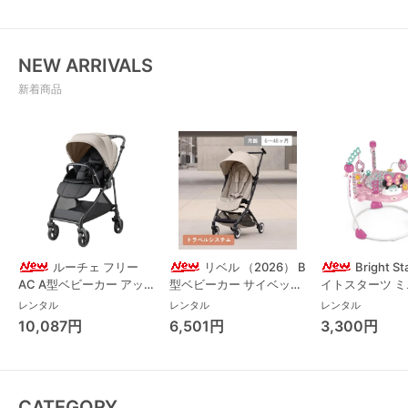
NEW ARRIVALS
新着商品
ルーチェ フリー
リベル （2026） B
Bright S
AC A型ベビーカー アッ
型ベビーカー サイベック
イトスターツ 
プリカ(Aprica) A型ベビ
ス(cybex)
ス フォーエバー
レンタル
レンタル
レンタル
ーカー アップリカ
レンド ジャンパ
10,087円
6,501円
3,300円
(Aprica)
パルー キッズツ
(Kids2)
CATEGORY