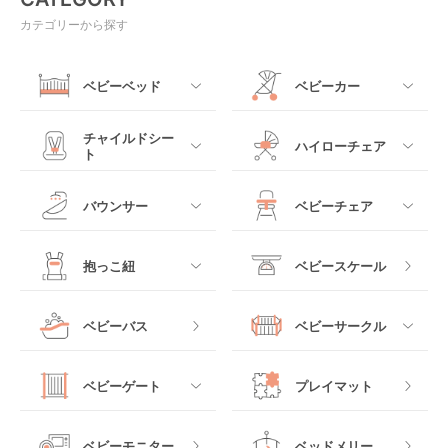
カテゴリーから探す
ベビーベッド
ベビーカー
すべて
すべて
チャイルドシー
ハイローチェア
ト
ミニサイズベビーベッ
A型ベビーカー
ド
すべて
すべて
バウンサー
ベビーチェア
レギュラーサイズベビ
B型ベビーカー
ーベッド
ベビーシート
電動ハイローチェア
すべて
すべて
抱っこ紐
ベビースケール
ベッドインベッド
二人乗りベビーカー
チャイルドシート
手動ハイローチェア
電動タイプ
ハイチェア
すべて
ベビーバス
ベビーサークル
クーファン
ベビーカーその他
ジュニアシート
バウンシングタイプ
ローチェア
抱っこ紐・おんぶ紐
すべて
マットレス・布団
チャイルドシートその
ベビーゲート
プレイマット
他
ロッキングタイプ
テーブルチェア
スリング
プラスチック製
すべて
ベビーベッドその他
ベビーモニター
ベッドメリー