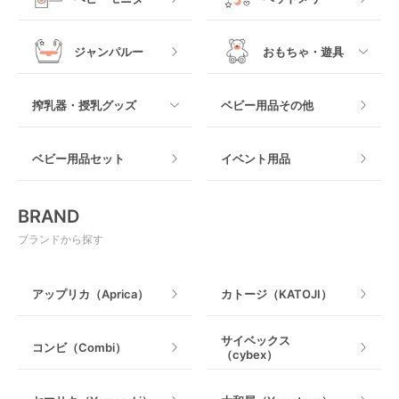
ヒップシート
メッシュ製
おくだけタイプ
ジャンパルー
おもちゃ・遊具
抱っこ紐その他
木製
つっぱりタイプ
すべて
搾乳器・授乳グッズ
ベビー用品その他
マット製
ねじとめタイプ
おもちゃのサブスク
すべて
ベビー用品セット
イベント用品
おもちゃ
電動搾乳器
BRAND
ベビージム
授乳グッズ・ママ用品
ブランドから探す
手押し車・歩行器
アップリカ（Aprica）
カトージ（KATOJI）
乗用玩具・乗り物
サイベックス
コンビ（Combi）
（cybex）
室内遊具