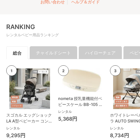
お問い合わせ
ヘルプ＆ガイド
RANKING
レンタルベビー用品ランキング
チャイルドシート
ハイローチェア
ベビ
総合
nometa 授乳量機能付ベ
ビースケール BB-105 タ
ニタ(TANITA) ベビースケ
レンタル
スゴカル エッグショック
ホワイトレーベ
ール・体重計
5,368円
LA A型ベビーカー コンビ
ラ AUTO SWING
(Combi)
Long スリープ
レンタル
レンタル
コンビ(Combi)
9,295円
8,734円
チェア・ベビー