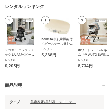
レンタルランキング
nometa 授乳量機能付
ベビースケール BB-
105 タニタ(TANITA)
レンタル
スゴカル エッグショ
ホワイトレーベル ネ
ベビースケール・体重
5,368円
ック LA A型ベビーカ
ムリラ AUTO SWING
計
ー コンビ(Combi)
BEDi Long スリープ
レンタル
レンタル
シェル EG コンビ
9,295円
8,734円
(Combi) ハイローチ
ェア・ベビーラック
商品説明
タイプ
美容家電/美顔器・スチーマー