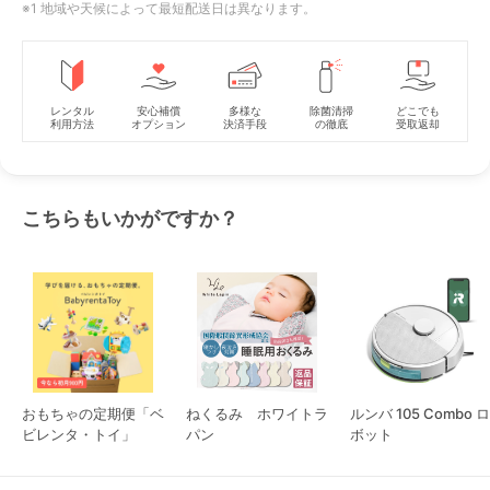
※1 地域や天候によって最短配送日は異なります。
レンタル
安心補償
多様な
除菌清掃
どこでも
利用方法
オプション
決済手段
の徹底
受取返却
こちらもいかがですか？
おもちゃの定期便「ベ
ねくるみ ホワイトラ
ルンバ 105 Combo ロ
ビレンタ・トイ」
パン
ボット