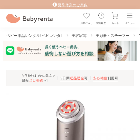
夏季休業のご案内
お気に入り
閲覧履歴
カート
メニュー
ベビー用品レンタル｢ベビレンタ｣
美容家電
美顔器・スチーマー
午前10時までのご注文で
3日間
返品返金
可
安心補償
利用可
最短
当日発送
※1