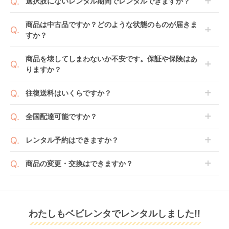
選択肢にないレンタル期間でレンタルできますか？
開始日1日目となります。
1ヶ月レンタルなら30日間として、レンタル契約終了
ご注文後にレンタル延長していただくことでご希望期
商品は中古品ですか？どのような状態のものが届きま
日までに配送業者（佐川急便）に商品の引渡しとなり
間の利用が可能です。
すか？
ます。
例えば4ヶ月の場合、3ヶ月レンタル＋1ヶ月延長とし
てご利用いただくか、もしくは6ヶ月レンタルご注文
商品によっては「新品」と「リユース品」を選べるも
商品を壊してしまわないか不安です。保証や保険はあ
の上で、早期にご返却ください。
のもございます。
りますか？
新品商品はメーカーから仕入れた状態のものをお送り
します。商品によっては入荷後に開封し組み立て及び
ベビレンタでは「安心補償オプション」をご用意して
往復送料はいくらですか？
走行テストを行う場合がございます。
おります。
また、新品商品はご注文後にメーカーからお取り寄せ
ご注文時に商品と一緒にカートへ入れ安心補償オプシ
送料は商品サイズによって異なります。商品をカート
全国配達可能ですか？
となる場合がございます。その際、メーカーの都合に
ョンをご購入ください。
へ入れ、カートページから住所を入力すると送料が確
よっては、表示されているお届け予定日よりも遅れる
２つのプランごとに補償内容は異なります。
認いただけます。
沖縄・離島をのぞくどこでも配送いたします。
場合や、在庫切れによりご注文をキャンセルさせてい
レンタル予約はできますか？
詳しくは
こちら
をご確認ください。
※空港への配達はご対応できかねますのであらかじめ
ただく場合がございます。あらかじめご了承くださ
ご了承ください。
ベビレンタでは配送日を180日後のお日にちまで指定
い。
商品の変更・交換はできますか？
可能ですので、商品のご注文時にご希望のお日にちに
※万が一キャンセルとなった場合には、代金は全額ご
配送日指定をしてください。レンタル開始日は到着日
発送前に限り可能です。
返金いたします。
の翌日となります。
通常、商品到着日の5日前には発送準備が完了してお
りますので、それ以降の受付は出来かねます。
リユース品は返却された商品を点検・クリーニングし
わたしもベビレンタでレンタルしました!!
また、レンタル期間の変更も商品発送前であれば変更
てお届けしております。そのため、小さなキズや使用
可能です。
感はございますが、故障や大きなキズ、シミなどのリ