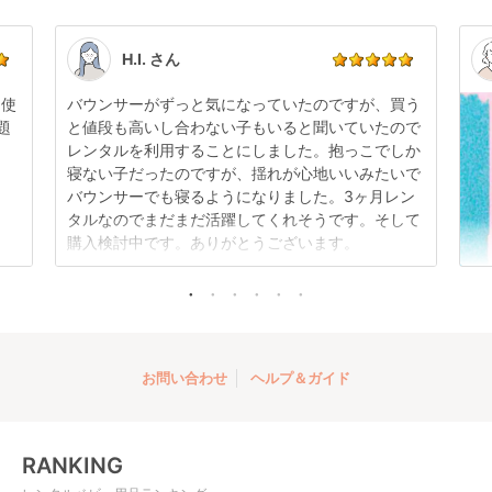
商品やレンタル期間の変更は
こちら
からご連絡くださ
ペアできないものは除き、お客様にお出ししていま
い。
す。
点検清掃については
こちら
もご確認ください。
H.I. さん
日使
バウンサーがずっと気になっていたのですが、買う
題
と値段も高いし合わない子もいると聞いていたので
レンタルを利用することにしました。抱っこでしか
寝ない子だったのですが、揺れが心地いいみたいで
バウンサーでも寝るようになりました。3ヶ月レン
タルなのでまだまだ活躍してくれそうです。そして
購入検討中です。ありがとうございます。
お問い合わせ
ヘルプ＆ガイド
RANKING