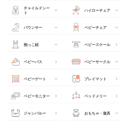
すべて
すべて
チャイルドシー
ハイローチェア
ト
ミニサイズベビーベッ
A型ベビーカー
ド
すべて
すべて
バウンサー
ベビーチェア
レギュラーサイズベビ
B型ベビーカー
ーベッド
ベビーシート
電動ハイローチェア
すべて
すべて
抱っこ紐
ベビースケール
ベッドインベッド
二人乗りベビーカー
チャイルドシート
手動ハイローチェア
電動タイプ
ハイチェア
すべて
ベビーバス
ベビーサークル
クーファン
ベビーカーその他
ジュニアシート
バウンシングタイプ
ローチェア
抱っこ紐・おんぶ紐
すべて
マットレス・布団
チャイルドシートその
ベビーゲート
プレイマット
他
ロッキングタイプ
テーブルチェア
スリング
プラスチック製
すべて
ベビーベッドその他
ベビーモニター
ベッドメリー
ヒップシート
メッシュ製
おくだけタイプ
ジャンパルー
おもちゃ・遊具
抱っこ紐その他
木製
つっぱりタイプ
すべて