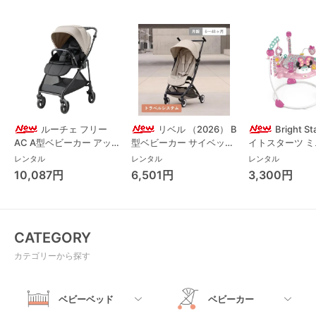
ルーチェ フリー
リベル （2026） B
Bright S
AC A型ベビーカー アッ
型ベビーカー サイベック
イトスターツ 
プリカ(Aprica) A型ベビ
ス(cybex)
ス フォーエバー
レンタル
レンタル
レンタル
ーカー アップリカ
レンド ジャンパ
10,087円
6,501円
3,300円
(Aprica)
パルー キッズツ
(Kids2)
CATEGORY
カテゴリーから探す
ベビーベッド
ベビーカー