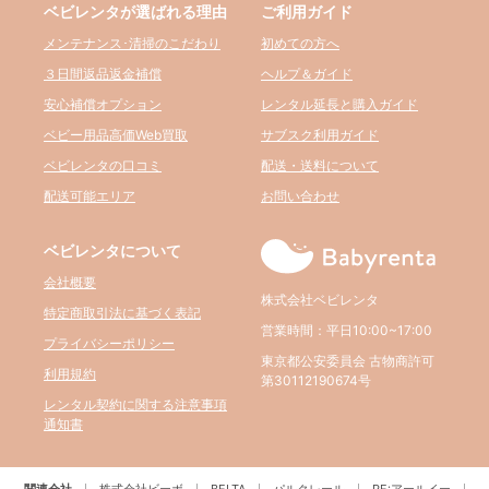
ベビレンタが選ばれる理由
ご利用ガイド
メンテナンス･清掃のこだわり
初めての方へ
３日間返品返金補償
ヘルプ＆ガイド
安心補償オプション
レンタル延長と購入ガイド
ベビー用品高価Web買取
サブスク利用ガイド
ベビレンタの口コミ
配送・送料について
配送可能エリア
お問い合わせ
ベビレンタについて
会社概要
株式会社ベビレンタ
特定商取引法に基づく表記
営業時間：平日10:00~17:00
プライバシーポリシー
東京都公安委員会 古物商許可
利用規約
第30112190674号
レンタル契約に関する注意事項
通知書