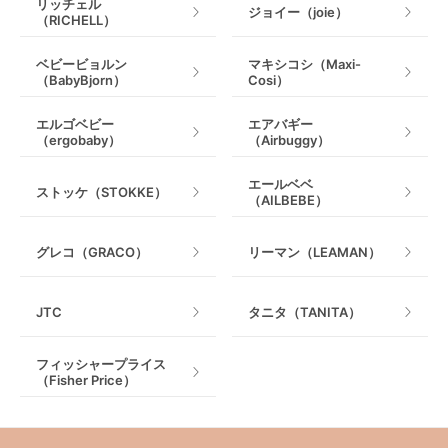
リッチェル
ジョイー（joie）
（RICHELL）
ベビービョルン
マキシコシ（Maxi-
（BabyBjorn）
Cosi）
エルゴベビー
エアバギー
（ergobaby）
（Airbuggy）
エールベベ
ストッケ（STOKKE）
（AILBEBE）
グレコ（GRACO）
リーマン（LEAMAN）
JTC
タニタ（TANITA）
フィッシャープライス
（Fisher Price）