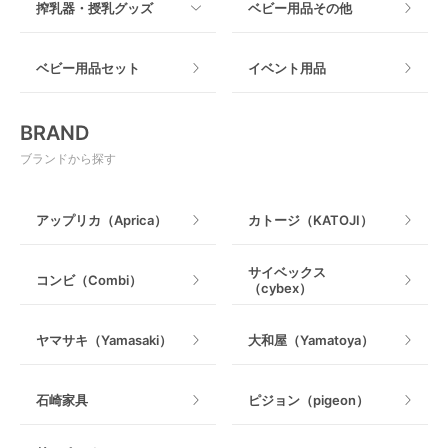
搾乳器・授乳グッズ
ベビー用品その他
マット製
ねじとめタイプ
おもちゃのサブスク
すべて
ベビー用品セット
イベント用品
おもちゃ
電動搾乳器
BRAND
ベビージム
授乳グッズ・ママ用品
ブランドから探す
手押し車・歩行器
アップリカ（Aprica）
カトージ（KATOJI）
乗用玩具・乗り物
サイベックス
コンビ（Combi）
（cybex）
室内遊具
ヤマサキ（Yamasaki）
大和屋（Yamatoya）
石崎家具
ピジョン（pigeon）