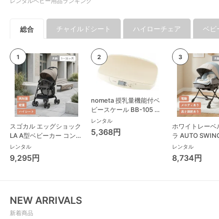
レンタルベビー用品ランキング
チャイルドシート
ハイローチェア
ベビ
総合
nometa 授乳量機能付ベ
ビースケール BB-105 タ
ニタ(TANITA) ベビースケ
レンタル
スゴカル エッグショック
ホワイトレーベ
ール・体重計
5,368円
LA A型ベビーカー コンビ
ラ AUTO SWING
(Combi)
Long スリープ
レンタル
レンタル
コンビ(Combi)
9,295円
8,734円
チェア・ベビー
NEW ARRIVALS
新着商品