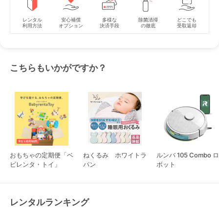
レンタル
安心補償
多様な
除菌清掃
どこでも
利用方法
オプション
決済手段
の徹底
受取返却
こちらもいかがですか？
おもちゃの定期便「ベ
ねくるみ ホワイトラ
ルンバ 105 Combo ロ
ビレンタ・トイ」
パン
ボット
レンタルランキング