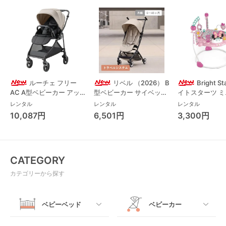
ルーチェ フリー
リベル （2026） B
Bright S
AC A型ベビーカー アッ
型ベビーカー サイベック
イトスターツ 
プリカ(Aprica) A型ベビ
ス(cybex)
ス フォーエバー
レンタル
レンタル
レンタル
ーカー アップリカ
レンド ジャンパ
10,087円
6,501円
3,300円
(Aprica)
パルー キッズツ
(Kids2)
CATEGORY
カテゴリーから探す
ベビーベッド
ベビーカー