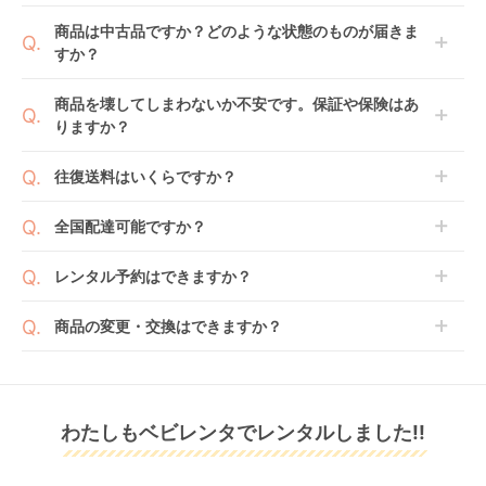
1ヶ月レンタルなら30日間として、レンタル契約終了
ご注文後にレンタル延長していただくことでご希望期
商品は中古品ですか？どのような状態のものが届きま
日までに配送業者（佐川急便）に商品の引渡しとなり
間の利用が可能です。
すか？
ます。
例えば4ヶ月の場合、3ヶ月レンタル＋1ヶ月延長とし
てご利用いただくか、もしくは6ヶ月レンタルご注文
商品によっては「新品」と「リユース品」を選べるも
商品を壊してしまわないか不安です。保証や保険はあ
の上で、早期にご返却ください。
のもございます。
りますか？
新品商品はメーカーから仕入れた状態のものをお送り
します。商品によっては入荷後に開封し組み立て及び
ベビレンタでは「安心補償オプション」をご用意して
往復送料はいくらですか？
走行テストを行う場合がございます。
おります。
また、新品商品はご注文後にメーカーからお取り寄せ
ご注文時に商品と一緒にカートへ入れ安心補償オプシ
送料は商品サイズによって異なります。商品をカート
全国配達可能ですか？
となる場合がございます。その際、メーカーの都合に
ョンをご購入ください。
へ入れ、カートページから住所を入力すると送料が確
よっては、表示されているお届け予定日よりも遅れる
２つのプランごとに補償内容は異なります。
認いただけます。
沖縄・離島をのぞくどこでも配送いたします。
場合や、在庫切れによりご注文をキャンセルさせてい
レンタル予約はできますか？
詳しくは
こちら
をご確認ください。
※空港への配達はご対応できかねますのであらかじめ
ただく場合がございます。あらかじめご了承くださ
ご了承ください。
ベビレンタでは配送日を180日後のお日にちまで指定
い。
商品の変更・交換はできますか？
可能ですので、商品のご注文時にご希望のお日にちに
※万が一キャンセルとなった場合には、代金は全額ご
配送日指定をしてください。レンタル開始日は到着日
発送前に限り可能です。
返金いたします。
の翌日となります。
通常、商品到着日の5日前には発送準備が完了してお
りますので、それ以降の受付は出来かねます。
リユース品は返却された商品を点検・クリーニングし
わたしもベビレンタでレンタルしました!!
また、レンタル期間の変更も商品発送前であれば変更
てお届けしております。そのため、小さなキズや使用
可能です。
感はございますが、故障や大きなキズ、シミなどのリ
商品やレンタル期間の変更は
こちら
からご連絡くださ
ペアできないものは除き、お客様にお出ししていま