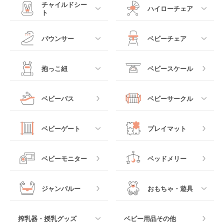
すべて
すべて
チャイルドシー
ハイローチェア
ト
ミニサイズベビーベッ
A型ベビーカー
ド
すべて
すべて
バウンサー
ベビーチェア
レギュラーサイズベビ
B型ベビーカー
ーベッド
ベビーシート
電動ハイローチェア
すべて
すべて
抱っこ紐
ベビースケール
ベッドインベッド
二人乗りベビーカー
チャイルドシート
手動ハイローチェア
電動タイプ
ハイチェア
すべて
ベビーバス
ベビーサークル
クーファン
ベビーカーその他
ジュニアシート
バウンシングタイプ
ローチェア
抱っこ紐・おんぶ紐
すべて
マットレス・布団
チャイルドシートその
ベビーゲート
プレイマット
他
ロッキングタイプ
テーブルチェア
スリング
プラスチック製
すべて
ベビーベッドその他
ベビーモニター
ベッドメリー
ヒップシート
メッシュ製
おくだけタイプ
ジャンパルー
おもちゃ・遊具
抱っこ紐その他
木製
つっぱりタイプ
すべて
搾乳器・授乳グッズ
ベビー用品その他
マット製