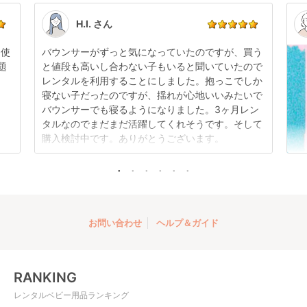
い。
す。
点検清掃については
こちら
もご確認ください。
H.I. さん
日使
バウンサーがずっと気になっていたのですが、買う
題
と値段も高いし合わない子もいると聞いていたので
レンタルを利用することにしました。抱っこでしか
寝ない子だったのですが、揺れが心地いいみたいで
バウンサーでも寝るようになりました。3ヶ月レン
タルなのでまだまだ活躍してくれそうです。そして
購入検討中です。ありがとうございます。
お問い合わせ
ヘルプ＆ガイド
RANKING
レンタルベビー用品ランキング