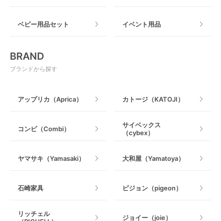
ねじとめタイプ
おもちゃのサブスク
すべて
ベビー用品セット
イベント用品
おもちゃ
電動搾乳器
BRAND
ベビージム
授乳グッズ・ママ用品
ブランドから探す
手押し車・歩行器
アップリカ（Aprica）
カトージ（KATOJI）
乗用玩具・乗り物
サイベックス
コンビ（Combi）
（cybex）
室内遊具
ヤマサキ（Yamasaki）
大和屋（Yamatoya）
石崎家具
ピジョン（pigeon）
リッチェル
ジョイー（joie）