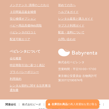
メンテナンス･清掃のこだわり
初めての方へ
３日間返品返金補償
ヘルプ＆ガイド
安心補償オプション
レンタル延長と購入ガイド
ベビー用品高価Web買取
サブスク利用ガイド
ベビレンタの口コミ
配送・送料について
配送可能エリア
お問い合わせ
ベビレンタについて
会社概要
株式会社ベビレンタ
特定商取引法に基づく表記
営業時間：平日10:00~17:00
プライバシーポリシー
東京都公安委員会 古物商許可
利用規約
第30112190674号
レンタル契約に関する注意事項
通知書
在庫切れ商品
の
再入荷
通知を
受け取る
関連会社
株式会社ビーボ
BELTA
パルクレール
RE:アールイー