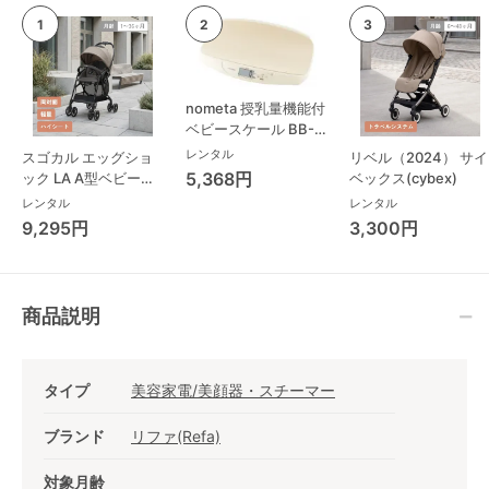
nometa 授乳量機能付
ベビースケール BB-
105 タニタ(TANITA)
レンタル
スゴカル エッグショ
リベル（2024） サイ
ベビースケール・体重
5,368円
ック LA A型ベビーカ
ベックス(cybex)
計
ー コンビ(Combi)
レンタル
レンタル
9,295円
3,300円
商品説明
タイプ
美容家電/美顔器・スチーマー
ブランド
リファ(Refa)
対象月齢