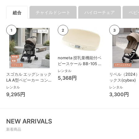
チャイルドシート
ハイローチェア
ベビ
総合
nometa 授乳量機能付ベ
ビースケール BB-105 タ
ニタ(TANITA) ベビースケ
レンタル
スゴカル エッグショック
リベル（2024
ール・体重計
5,368円
LA A型ベビーカー コンビ
ックス(cybex)
(Combi)
レンタル
レンタル
9,295円
3,300円
NEW ARRIVALS
新着商品