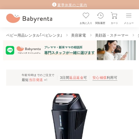
夏季休業のご案内
お気に入り
閲覧履歴
カート
メニュー
ベビー用品レンタル｢ベビレンタ｣
美容家電
美顔器・スチーマー
午前10時までのご注文で
3日間
返品返金
可
安心補償
利用可
最短
当日発送
※1