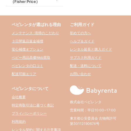
（Fisher Price）
ベビレンタが選ばれる理由
ご利用ガイド
メンテナンス･清掃のこだわり
初めての方へ
３日間返品返金補償
ヘルプ＆ガイド
安心補償オプション
レンタル延長と購入ガイド
ベビー用品高価Web買取
サブスク利用ガイド
ベビレンタの口コミ
配送・送料について
配送可能エリア
お問い合わせ
ベビレンタについて
会社概要
株式会社ベビレンタ
特定商取引法に基づく表記
営業時間：平日10:00~17:00
プライバシーポリシー
東京都公安委員会 古物商許可
利用規約
第30112190674号
レンタル契約に関する注意事項