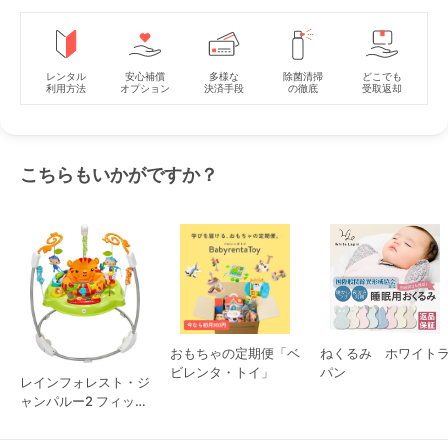
レンタル
安心補償
多様な
除菌清掃
どこでも
利用方法
オプション
決済手段
の徹底
受取返却
こちらもいかがですか？
おもちゃの定期便「ベ
ねくるみ ホワイト
ビレンタ・トイ」
パン
レインフォレスト・ジ
ャンパルー2 フィッシ
ャープライス