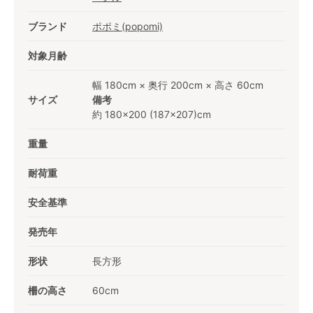
ブランド
ポポミ(popomi)
対象月齢
幅 180cm × 奥行 200cm × 高さ 60cm
サイズ
備考
約 180×200 (187×207)cm
重量
耐荷重
安全基準
発売年
形状
長方形
柵の高さ
60cm