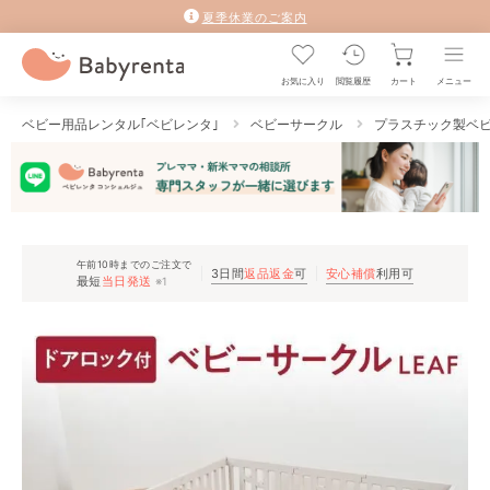
夏季休業のご案内
お気に入り
閲覧履歴
カート
メニュー
ベビー用品レンタル｢ベビレンタ｣
ベビーサークル
プラスチック製ベ
午前10時までのご注文で
3日間
返品返金
可
安心補償
利用可
最短
当日発送
※1