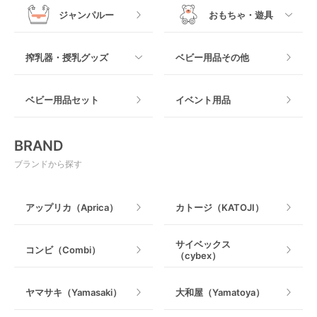
ジャンパルー
おもちゃ・遊具
抱っこ紐その他
木製
つっぱりタイプ
すべて
搾乳器・授乳グッズ
ベビー用品その他
マット製
ねじとめタイプ
おもちゃのサブスク
すべて
ベビー用品セット
イベント用品
おもちゃ
電動搾乳器
BRAND
ベビージム
授乳グッズ・ママ用品
ブランドから探す
手押し車・歩行器
アップリカ（Aprica）
カトージ（KATOJI）
乗用玩具・乗り物
サイベックス
コンビ（Combi）
（cybex）
室内遊具
ヤマサキ（Yamasaki）
大和屋（Yamatoya）