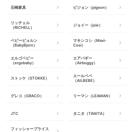
石崎家具
ピジョン（pigeon）
リッチェル
ジョイー（joie）
（RICHELL）
ベビービョルン
マキシコシ（Maxi-
（BabyBjorn）
Cosi）
エルゴベビー
エアバギー
（ergobaby）
（Airbuggy）
エールベベ
ストッケ（STOKKE）
（AILBEBE）
グレコ（GRACO）
リーマン（LEAMAN）
JTC
タニタ（TANITA）
フィッシャープライス