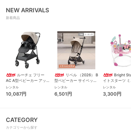
NEW ARRIVALS
新着商品
ルーチェ フリー
リベル （2026） B
Bright S
AC A型ベビーカー アッ
型ベビーカー サイベック
イトスターツ 
プリカ(Aprica) A型ベビ
ス(cybex)
ス フォーエバー
レンタル
レンタル
レンタル
ーカー アップリカ
レンド ジャンパ
10,087円
6,501円
3,300円
(Aprica)
パルー キッズツ
(Kids2)
CATEGORY
カテゴリーから探す