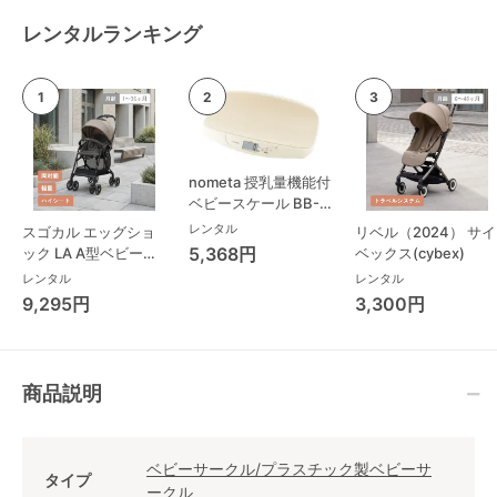
レンタルランキング
nometa 授乳量機能付
ベビースケール BB-
105 タニタ(TANITA)
レンタル
スゴカル エッグショ
リベル（2024） サイ
ベビースケール・体重
5,368円
ック LA A型ベビーカ
ベックス(cybex)
計
ー コンビ(Combi)
レンタル
レンタル
9,295円
3,300円
商品説明
ベビーサークル/プラスチック製ベビーサ
タイプ
ークル