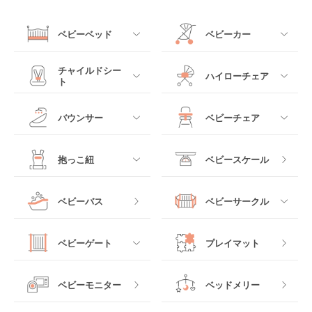
ベビーベッド
ベビーカー
すべて
すべて
チャイルドシー
ハイローチェア
ト
ミニサイズベビーベッ
A型ベビーカー
ド
すべて
すべて
バウンサー
ベビーチェア
レギュラーサイズベビ
B型ベビーカー
ーベッド
ベビーシート
電動ハイローチェア
すべて
すべて
抱っこ紐
ベビースケール
ベッドインベッド
二人乗りベビーカー
チャイルドシート
手動ハイローチェア
電動タイプ
ハイチェア
すべて
ベビーバス
ベビーサークル
クーファン
ベビーカーその他
ジュニアシート
バウンシングタイプ
ローチェア
抱っこ紐・おんぶ紐
すべて
マットレス・布団
チャイルドシートその
ベビーゲート
プレイマット
他
ロッキングタイプ
テーブルチェア
スリング
プラスチック製
すべて
ベビーベッドその他
ベビーモニター
ベッドメリー
ヒップシート
メッシュ製
おくだけタイプ