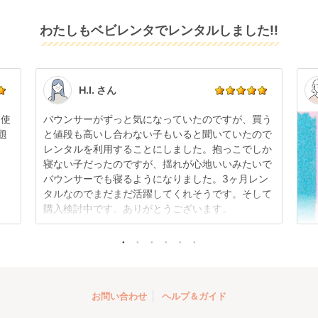
りますので、それ以降の受付は出来かねます。
リユース品は返却された商品を点検・クリーニングし
わたしもベビレンタでレンタルしました!!
また、レンタル期間の変更も商品発送前であれば変更
てお届けしております。そのため、小さなキズや使用
可能です。
感はございますが、故障や大きなキズ、シミなどのリ
商品やレンタル期間の変更は
こちら
からご連絡くださ
ペアできないものは除き、お客様にお出ししていま
い。
す。
点検清掃については
こちら
もご確認ください。
H.I. さん
日使
バウンサーがずっと気になっていたのですが、買う
題
と値段も高いし合わない子もいると聞いていたので
レンタルを利用することにしました。抱っこでしか
寝ない子だったのですが、揺れが心地いいみたいで
バウンサーでも寝るようになりました。3ヶ月レン
タルなのでまだまだ活躍してくれそうです。そして
購入検討中です。ありがとうございます。
お問い合わせ
ヘルプ＆ガイド