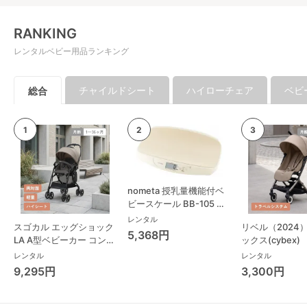
RANKING
レンタルベビー用品ランキング
チャイルドシート
ハイローチェア
ベビ
総合
nometa 授乳量機能付ベ
ビースケール BB-105 タ
ニタ(TANITA) ベビースケ
レンタル
スゴカル エッグショック
リベル（2024
ール・体重計
5,368円
LA A型ベビーカー コンビ
ックス(cybex)
(Combi)
レンタル
レンタル
9,295円
3,300円