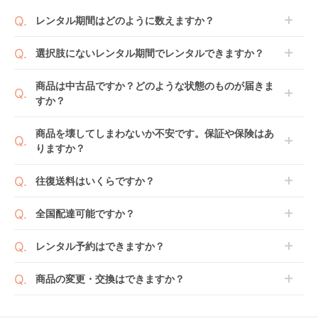
レンタル期間はどのように数えますか？
商品到着日を0日目と起算し、到着日の翌日から利用
選択肢にないレンタル期間でレンタルできますか？
開始日1日目となります。
1ヶ月レンタルなら30日間として、レンタル契約終了
ご注文後にレンタル延長していただくことでご希望期
商品は中古品ですか？どのような状態のものが届きま
日までに配送業者（佐川急便）に商品の引渡しとなり
間の利用が可能です。
すか？
ます。
例えば4ヶ月の場合、3ヶ月レンタル＋1ヶ月延長とし
てご利用いただくか、もしくは6ヶ月レンタルご注文
商品によっては「新品」と「リユース品」を選べるも
商品を壊してしまわないか不安です。保証や保険はあ
の上で、早期にご返却ください。
のもございます。
りますか？
新品商品はメーカーから仕入れた状態のものをお送り
します。商品によっては入荷後に開封し組み立て及び
ベビレンタでは「安心補償オプション」をご用意して
往復送料はいくらですか？
走行テストを行う場合がございます。
おります。
また、新品商品はご注文後にメーカーからお取り寄せ
ご注文時に商品と一緒にカートへ入れ安心補償オプシ
送料は商品サイズによって異なります。商品をカート
全国配達可能ですか？
となる場合がございます。その際、メーカーの都合に
ョンをご購入ください。
へ入れ、カートページから住所を入力すると送料が確
よっては、表示されているお届け予定日よりも遅れる
２つのプランごとに補償内容は異なります。
認いただけます。
沖縄・離島をのぞくどこでも配送いたします。
場合や、在庫切れによりご注文をキャンセルさせてい
レンタル予約はできますか？
詳しくは
こちら
をご確認ください。
※空港への配達はご対応できかねますのであらかじめ
ただく場合がございます。あらかじめご了承くださ
ご了承ください。
ベビレンタでは配送日を180日後のお日にちまで指定
い。
商品の変更・交換はできますか？
可能ですので、商品のご注文時にご希望のお日にちに
※万が一キャンセルとなった場合には、代金は全額ご
配送日指定をしてください。レンタル開始日は到着日
発送前に限り可能です。
返金いたします。
の翌日となります。
通常、商品到着日の5日前には発送準備が完了してお