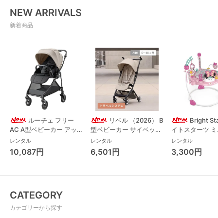
NEW ARRIVALS
新着商品
ルーチェ フリー
リベル （2026） B
Bright S
AC A型ベビーカー アッ
型ベビーカー サイベック
イトスターツ 
プリカ(Aprica) A型ベビ
ス(cybex)
ス フォーエバー
レンタル
レンタル
レンタル
ーカー アップリカ
レンド ジャンパ
10,087円
6,501円
3,300円
(Aprica)
パルー キッズツ
(Kids2)
CATEGORY
カテゴリーから探す