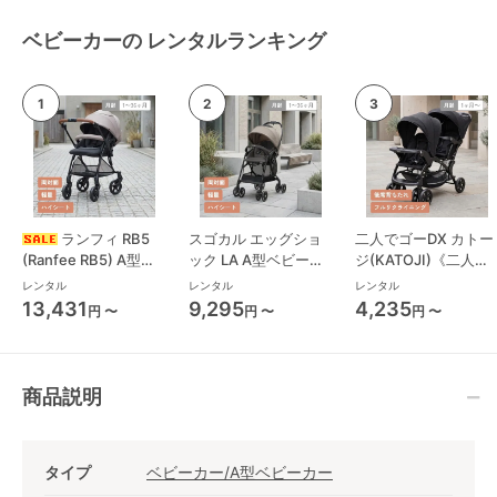
ベビーカーの レンタルランキング
ランフィ RB5
スゴカル エッグショ
二人でゴーDX カトー
(Ranfee RB5) A型ベ
ック LA A型ベビーカ
ジ(KATOJI)《二人乗
ビーカー ピジョン
ー コンビ(Combi)
り》 二人乗り/双子用
レンタル
レンタル
レンタル
(pigeon)
ベビーカー
13,431
9,295
4,235
円 〜
円 〜
円 〜
商品説明
タイプ
ベビーカー/A型ベビーカー