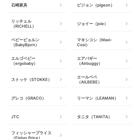
石崎家具
ピジョン（pigeon）
リッチェル
ジョイー（joie）
（RICHELL）
ベビービョルン
マキシコシ（Maxi-
（BabyBjorn）
Cosi）
エルゴベビー
エアバギー
（ergobaby）
（Airbuggy）
エールベベ
ストッケ（STOKKE）
（AILBEBE）
グレコ（GRACO）
リーマン（LEAMAN）
JTC
タニタ（TANITA）
フィッシャープライス
（Fisher Price）