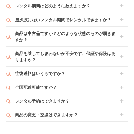
レンタル期間はどのように数えますか？
商品到着日を0日目と起算し、到着日の翌日から利用
選択肢にないレンタル期間でレンタルできますか？
開始日1日目となります。
1ヶ月レンタルなら30日間として、レンタル契約終了
ご注文後にレンタル延長していただくことでご希望期
商品は中古品ですか？どのような状態のものが届きま
日までに配送業者（佐川急便）に商品の引渡しとなり
間の利用が可能です。
すか？
ます。
例えば4ヶ月の場合、3ヶ月レンタル＋1ヶ月延長とし
てご利用いただくか、もしくは6ヶ月レンタルご注文
商品によっては「新品」と「リユース品」を選べるも
商品を壊してしまわないか不安です。保証や保険はあ
の上で、早期にご返却ください。
のもございます。
りますか？
新品商品はメーカーから仕入れた状態のものをお送り
します。商品によっては入荷後に開封し組み立て及び
ベビレンタでは「安心補償オプション」をご用意して
往復送料はいくらですか？
走行テストを行う場合がございます。
おります。
また、新品商品はご注文後にメーカーからお取り寄せ
ご注文時に商品と一緒にカートへ入れ安心補償オプシ
送料は商品サイズによって異なります。商品をカート
全国配達可能ですか？
となる場合がございます。その際、メーカーの都合に
ョンをご購入ください。
へ入れ、カートページから住所を入力すると送料が確
よっては、表示されているお届け予定日よりも遅れる
２つのプランごとに補償内容は異なります。
認いただけます。
沖縄・離島をのぞくどこでも配送いたします。
場合や、在庫切れによりご注文をキャンセルさせてい
レンタル予約はできますか？
詳しくは
こちら
をご確認ください。
※空港への配達はご対応できかねますのであらかじめ
ただく場合がございます。あらかじめご了承くださ
ご了承ください。
ベビレンタでは配送日を180日後のお日にちまで指定
い。
商品の変更・交換はできますか？
可能ですので、商品のご注文時にご希望のお日にちに
※万が一キャンセルとなった場合には、代金は全額ご
配送日指定をしてください。レンタル開始日は到着日
発送前に限り可能です。
返金いたします。
の翌日となります。
通常、商品到着日の5日前には発送準備が完了してお