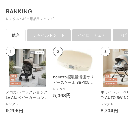
RANKING
レンタルベビー用品ランキング
チャイルドシート
ハイローチェア
ベビ
総合
nometa 授乳量機能付ベ
ビースケール BB-105 タ
ニタ(TANITA) ベビースケ
レンタル
スゴカル エッグショック
ホワイトレーベ
ール・体重計
5,368円
LA A型ベビーカー コンビ
ラ AUTO SWING
(Combi)
Long スリープ
レンタル
レンタル
コンビ(Combi)
9,295円
8,734円
チェア・ベビー