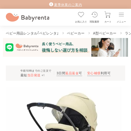
夏季休業のご案内
お気に入り
閲覧履歴
カート
メニュー
ベビー用品レンタル｢ベビレンタ｣
ベビーカー
A型ベビーカー
ラン
午前10時までのご注文で
3日間
返品返金
可
安心補償
利用可
最短
当日発送
※1