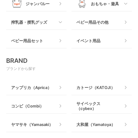
ジャンパルー
おもちゃ・遊具
抱っこ紐その他
木製
つっぱりタイプ
すべて
搾乳器・授乳グッズ
ベビー用品その他
マット製
ねじとめタイプ
おもちゃのサブスク
すべて
ベビー用品セット
イベント用品
おもちゃ
電動搾乳器
BRAND
ベビージム
授乳グッズ・ママ用品
ブランドから探す
手押し車・歩行器
アップリカ（Aprica）
カトージ（KATOJI）
乗用玩具・乗り物
サイベックス
コンビ（Combi）
（cybex）
室内遊具
ヤマサキ（Yamasaki）
大和屋（Yamatoya）