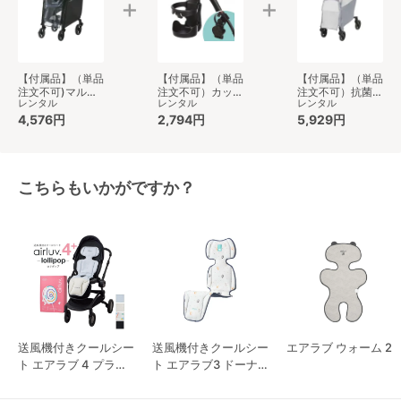
【付属品】（単品
【付属品】（単品
【付属品】（単品
注文不可)マルチ
注文不可）カップ
注文不可）抗菌・
レンタル
レンタル
レンタル
レインカバー 両
ホルダーアタッチ
抗ウイルス加工
対面用 ピジョン
4,576円
メント付き ベビ
2,794円
ベビーカーカバー
5,929円
(pigeon) ベビー
ーカーその他 ピ
両対面用 ピジョ
カー小物
ジョン(pigeon)
ン(pigeon) ベビ
ーカー小物
こちらもいかがですか？
送風機付きクールシー
送風機付きクールシー
エアラブ ウォーム 2
ト エアラブ 4 プラス
ト エアラブ3 ドーナ
ロリポップ
ツ