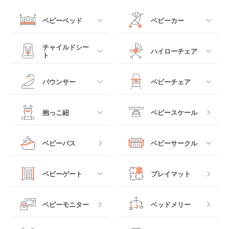
ベビーベッド
ベビーカー
すべて
すべて
チャイルドシー
ハイローチェア
ト
ミニサイズベビーベッ
A型ベビーカー
ド
すべて
すべて
バウンサー
ベビーチェア
レギュラーサイズベビ
B型ベビーカー
ーベッド
ベビーシート
電動ハイローチェア
すべて
すべて
抱っこ紐
ベビースケール
ベッドインベッド
二人乗りベビーカー
チャイルドシート
手動ハイローチェア
電動タイプ
ハイチェア
すべて
ベビーバス
ベビーサークル
クーファン
ベビーカーその他
ジュニアシート
バウンシングタイプ
ローチェア
抱っこ紐・おんぶ紐
すべて
マットレス・布団
チャイルドシートその
ベビーゲート
プレイマット
他
ロッキングタイプ
テーブルチェア
スリング
プラスチック製
すべて
ベビーベッドその他
ベビーモニター
ベッドメリー
ヒップシート
メッシュ製
おくだけタイプ