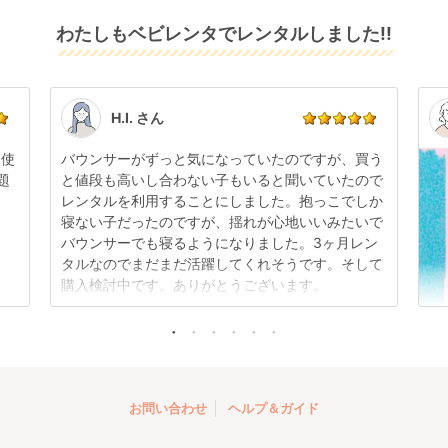
りますので、それ以降の受付は出来かねます。
リユース品は返却された商品を点検・クリーニングし
わたしもベビレンタでレンタルしました!!
また、レンタル期間の変更も商品発送前であれば変更
てお届けしております。そのため、小さなキズや使用
可能です。
感はございますが、故障や大きなキズ、シミなどのリ
商品やレンタル期間の変更は
こちら
からご連絡くださ
ペアできないものは除き、お客様にお出ししていま
い。
す。
点検清掃については
こちら
もご確認ください。
H.I. さん
日使
バウンサーがずっと気になっていたのですが、買う
題
と値段も高いし合わない子もいると聞いていたので
レンタルを利用することにしました。抱っこでしか
寝ない子だったのですが、揺れが心地いいみたいで
バウンサーでも寝るようになりました。3ヶ月レン
タルなのでまだまだ活躍してくれそうです。そして
購入検討中です。ありがとうございます。
お問い合わせ
ヘルプ＆ガイド