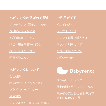
ベビレンタが選ばれる理由
ご利用ガイド
メンテナンス･清掃のこだわり
初めての方へ
３日間返品返金補償
ヘルプ＆ガイド
安心補償オプション
レンタル延長と購入ガイド
ベビー用品高価Web買取
サブスク利用ガイド
ベビレンタの口コミ
配送・送料について
配送可能エリア
お問い合わせ
ベビレンタについて
会社概要
株式会社ベビレンタ
特定商取引法に基づく表記
営業時間：平日10:00~17:00
プライバシーポリシー
東京都公安委員会 古物商許可
利用規約
第30112190674号
レンタル契約に関する注意事項