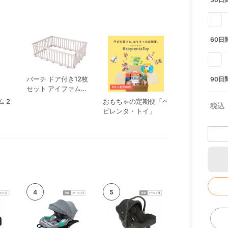
60日
バーチ ドア付き12枚
90日
セット アイファム
(iFam)
 2
おもちゃの定期便「ベ
ねくるみ ホワ
ビレンタ・トイ」
パン