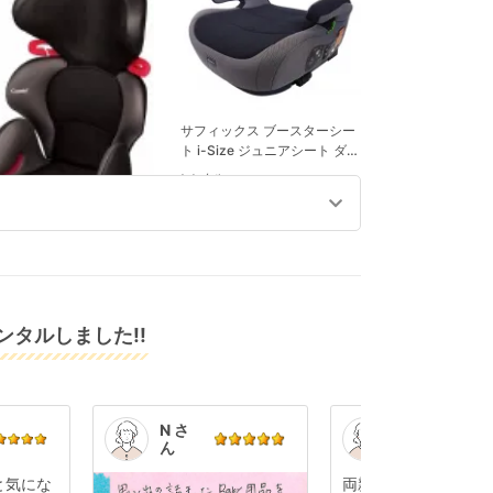
サフィックス ブースターシー
ト i-Size ジュニアシート ダイ
イチ(DAIICHI)
レンタル
5,132
円 〜
イキッズ ムーバー エッグ
ック KH コンビ(Combi)
ュニアシート
タル
タルしました!!
696
円 〜
N さ
K.S.
ん
さん
と気にな
両親に孫の顔を見せ