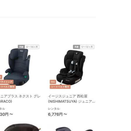
ニアプラス ネクスト グレ
イージスジュニア 西松屋
GRACO)
(NISHIMATSUYA) ジュニアシ
ート
タル
レンタル
630
6,776
円 〜
円 〜