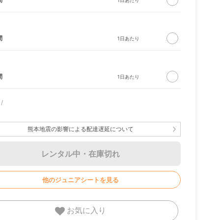
間
間
イトラ
ルンバ 105 Combo ロ
CIRCLE ソファ ソリ
バウンサー ブリ
ボット
ッド ナチュラル
ビービョルン
熊本地震の影響による配達遅延について
レンタル中・在庫切れ
他のジュニアシートを見る
お気に入り