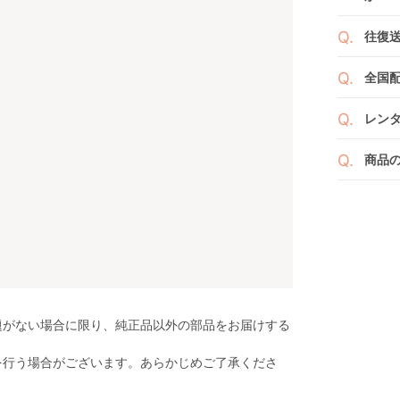
新品
よっ
ベビ
往復
ます
ご注
また
ださ
送料
ざい
全国
２つ
ペー
け予
詳し
沖縄
せて
レン
※空
※万
い。
ベビレ
す。
商品
商品
ンタ
発送
リユ
通常
りま
れ以
なキ
また
いま
商品
点検
題がない場合に限り、純正品以外の部品をお届けする
を行う場合がございます。あらかじめご了承くださ