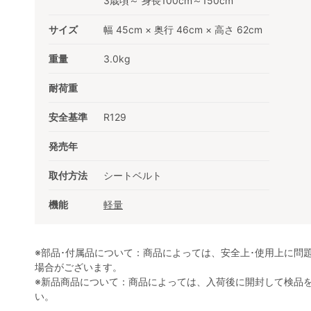
3歳頃～ 身長100cm～150cm
サイズ
幅 45cm × 奥行 46cm × 高さ 62cm
重量
3.0kg
耐荷重
安全基準
R129
発売年
取付方法
シートベルト
機能
軽量
※部品･付属品について：商品によっては、安全上･使用上に問
場合がございます。
※新品商品について：商品によっては、入荷後に開封して検品
い。