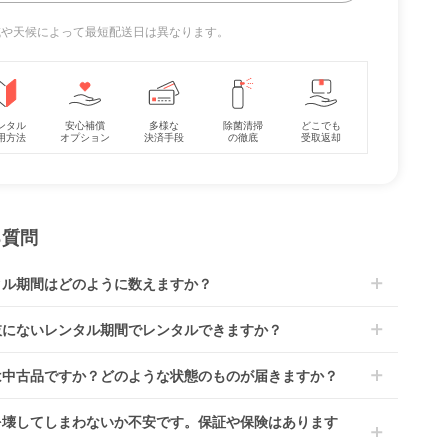
地域や天候によって最短配送日は異なります。
9 ジュ
レジェプラス ネクス
クルムーヴ スマート
イー
ト キャノピー チャイ
ISOFIX エッグショッ
ルドシート 西松屋
ク JL-590 コンビ
レンタル
レンタル
(Combi) チャイルド
7,370
10,208
円 〜
円 〜
ンタル
安心補償
多様な
シート
除菌清掃
どこでも
用方法
オプション
決済手段
の徹底
受取返却
る質問
タル期間はどのように数えますか？
到着日を0日目と起算し、到着日の翌日から利用開始日1日目とな
肢にないレンタル期間でレンタルできますか？
す。
レンタルなら30日間として、レンタル契約終了日までに配送業
文後にレンタル延長していただくことでご希望期間の利用が可能
は中古品ですか？どのような状態のものが届きますか？
佐川急便）に商品の引渡しとなります。
。
4ヶ月の場合、3ヶ月レンタル＋1ヶ月延長としてご利用いただ
によっては「新品」と「リユース品」を選べるものもございま
を壊してしまわないか不安です。保証や保険はあります
、もしくは6ヶ月レンタルご注文の上で、早期にご返却くださ