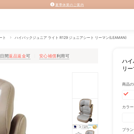
夏季休業のご案内
ート
ハイバックジュニア ライト R129 ジュニアシート リーマン(LEAMAN)
3日間
返品返金
可
安心補償
利用可
ハイ
リー
商品の
カラー
プラン