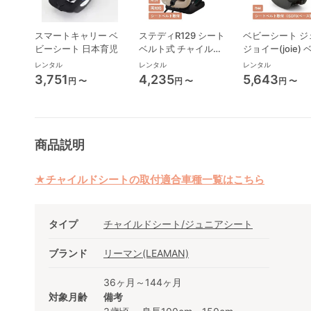
スマートキャリー ベ
ステディR129 シート
ベビーシート ジ
ビーシート 日本育児
ベルト式 チャイルド
ジョイー(joie)
シート ジョイー(joie)
シート
レンタル
レンタル
レンタル
3,751
4,235
5,643
円 〜
円 〜
円 〜
商品説明
★チャイルドシートの取付適合車種一覧はこちら
タイプ
チャイルドシート/ジュニアシート
ブランド
リーマン(LEAMAN)
36ヶ月～144ヶ月
対象月齢
備考