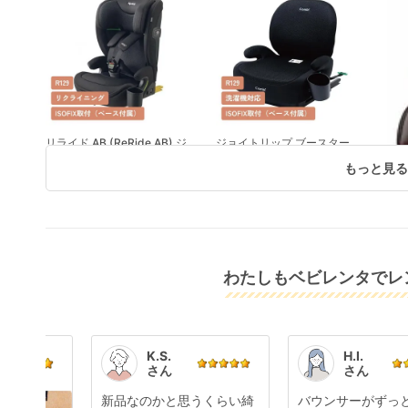
リライド AB (ReRide AB) ジ
ジョイトリップ ブースター
ュニアシート アップリカ
plus BA （Amazon先行販売
もっと見る
(Aprica)
品） ジュニアシート コンビ
レンタル
レンタル
(Combi)
3,696
4,411
円 〜
円 〜
ジョ
ショ
ジ
レン
わたしもベビレンタでレン
3,
K.S.
H.I.
さん
さん
新品なのかと思うくらい綺
バウンサーがずっ