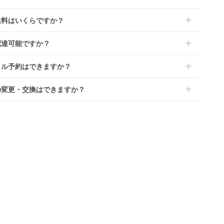
商品はメーカーから仕入れた状態のものをお送りします。商品に
ては入荷後に開封し組み立て及び走行テストを行う場合がござい
レンタでは「安心補償オプション」をご用意しております。
送料はいくらですか？
。
文時に商品と一緒にカートへ入れ安心補償オプションをご購入く
、新品商品はご注文後にメーカーからお取り寄せとなる場合がご
い。
は商品サイズによって異なります。商品をカートへ入れ、カート
ます。その際、メーカーの都合によっては、表示されているお届
配達可能ですか？
のプランごとに補償内容は異なります。
ジから住所を入力すると送料が確認いただけます。
定日よりも遅れる場合や、在庫切れによりご注文をキャンセルさ
くは
こちら
をご確認ください。
・離島をのぞくどこでも配送いたします。
いただく場合がございます。あらかじめご了承ください。
タル予約はできますか？
港への配達はご対応できかねますのであらかじめご了承くださ
が一キャンセルとなった場合には、代金は全額ご返金いたしま
ンタでは配送日を180日後のお日にちまで指定可能ですので、
の変更・交換はできますか？
のご注文時にご希望のお日にちに配送日指定をしてください。レ
ル開始日は到着日の翌日となります。
前に限り可能です。
ース品は返却された商品を点検・クリーニングしてお届けしてお
、商品到着日の5日前には発送準備が完了しておりますので、そ
す。そのため、小さなキズや使用感はございますが、故障や大き
降の受付は出来かねます。
ズ、シミなどのリペアできないものは除き、お客様にお出しして
、レンタル期間の変更も商品発送前であれば変更可能です。
す。
やレンタル期間の変更は
こちら
からご連絡ください。
清掃については
こちら
もご確認ください。