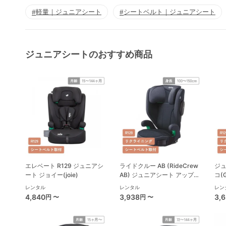
軽量｜ジュニアシート
シートベルト｜ジュニアシート
ジュニアシートのおすすめ商品
エレベート R129 ジュニアシ
ライドクルー AB (RideCrew
ジュ
ート ジョイー(joie)
AB) ジュニアシート アップリ
コ(
カ(Aprica)
レンタル
レンタル
レン
4,840
3,938
3,
円 〜
円 〜