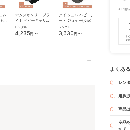
※1 
ェム
マムズキャリー ブラ
アイ ジュバ ベビーシ
エレベート R12
 ベビー
イト ベビーキャリー
ート ジョイー(joie)
ニアシート ジョ
ベビーシート 西松屋
(joie)
レンタル
レンタル
レンタル
4,235
3,630
4,840
円 〜
円 〜
円 〜
レ
利
よくあ
レン
商品
選択
りま
1ヶ月
ご注
商品
者（
です
例えば
商品
商品
くか
す。
か？
い。