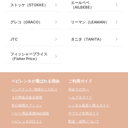
エールベベ
ストッケ（STOKKE）
（AILBEBE）
グレコ（GRACO）
リーマン（LEAMAN）
JTC
タニタ（TANITA）
フィッシャープライス
（Fisher Price）
ベビレンタが選ばれる理由
ご利用ガイド
メンテナンス･清掃のこだわり
初めての方へ
３日間返品返金補償
ヘルプ＆ガイド
安心補償オプション
レンタル延長と購入ガイド
ベビー用品高価Web買取
サブスク利用ガイド
ベビレンタの口コミ
配送・送料について