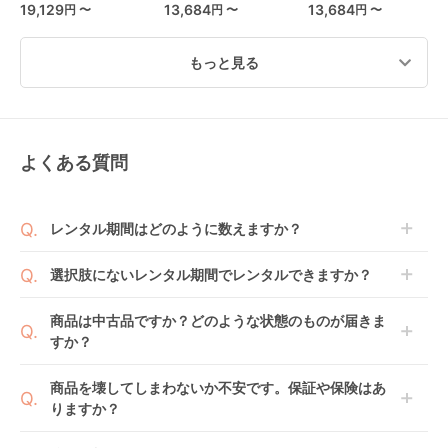
限定モデル) A型ベビ
ポ限定モデル) A型ベ
ー コンビ(Combi)
19,129
13,684
13,684
円 〜
円 〜
円 〜
ーカー アップリカ
ビーカー アップリカ
(Aprica)
(aprica)
もっと見る
よくある質問
ココブレーキEX フロ
ライトトラックス 3
ランフィ RB0 ピジョ
ムバース エアバギー
DLX A型ベビーカー
ン(pigeon) A型ベビー
(Airbuggy) A型ベビ
ジョイー(joie)
カー
レンタル
レンタル
レンタル
レンタル期間はどのように数えますか？
ーカー
10,725
8,217
11,583
円 〜
円 〜
円 〜
商品到着日を0日目と起算し、到着日の翌日から利用
選択肢にないレンタル期間でレンタルできますか？
開始日1日目となります。
1ヶ月レンタルなら30日間として、レンタル契約終了
ご注文後にレンタル延長していただくことでご希望期
商品は中古品ですか？どのような状態のものが届きま
日までに配送業者（佐川急便）に商品の引渡しとなり
間の利用が可能です。
すか？
ます。
例えば4ヶ月の場合、3ヶ月レンタル＋1ヶ月延長とし
てご利用いただくか、もしくは6ヶ月レンタルご注文
商品によっては「新品」と「リユース品」を選べるも
商品を壊してしまわないか不安です。保証や保険はあ
の上で、早期にご返却ください。
のもございます。
りますか？
ラクーナ クッション
スゴカル Switch plus
マール (Mar) A型ベビ
新品商品はメーカーから仕入れた状態のものをお送り
フリー AC アップリカ
エッグショック ロッ
ーカー アップリカ
します。商品によっては入荷後に開封し組み立て及び
ベビレンタでは「安心補償オプション」をご用意して
(aprica) A型ベビーカ
タ AT A型ベビーカー
(Aprica)