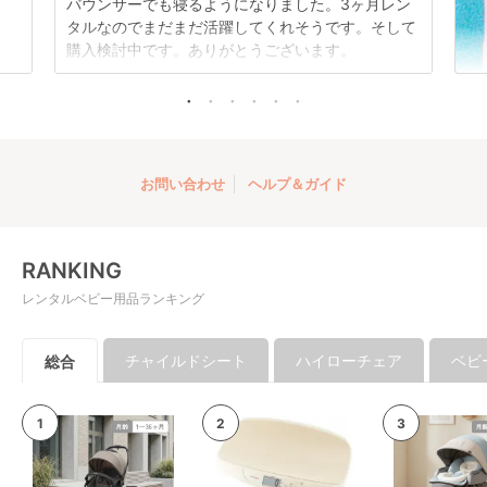
バウンサーでも寝るようになりました。3ヶ月レン
ーブンフロー
レンタル
タルなのでまだまだ活躍してくれそうです。そして
(evenflo)
12,738
円 〜
購入検討中です。ありがとうございます。
お問い合わせ
ヘルプ＆ガイド
RANKING
レンタルベビー用品ランキング
チャイルドシート
ハイローチェア
ベビ
総合