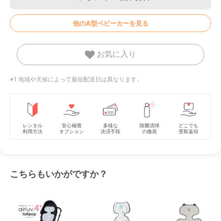
他のA型ベビーカーを見る
お気に入り
※1 地域や天候によって最短配送日は異なります。
レンタル
安心補償
多様な
除菌清掃
どこでも
利用方法
オプション
決済手段
の徹底
受取返却
こちらもいかがですか？