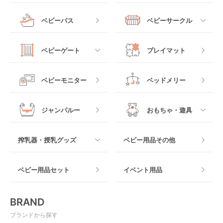
チャイルドシート
手動ハイローチェア
電動タイプ
ハイチェア
すべて
ベビーバス
ベビーサークル
クーファン
ベビーカーその他
ジュニアシート
バウンシングタイプ
ローチェア
抱っこ紐・おんぶ紐
すべて
マットレス・布団
チャイルドシートその
ベビーゲート
プレイマット
他
ロッキングタイプ
テーブルチェア
スリング
プラスチック製
すべて
ベビーベッドその他
ベビーモニター
ベッドメリー
ヒップシート
メッシュ製
おくだけタイプ
ジャンパルー
おもちゃ・遊具
抱っこ紐その他
木製
つっぱりタイプ
すべて
搾乳器・授乳グッズ
ベビー用品その他
マット製
ねじとめタイプ
おもちゃのサブスク
すべて
ベビー用品セット
イベント用品
おもちゃ
電動搾乳器
BRAND
ベビージム
授乳グッズ・ママ用品
ブランドから探す