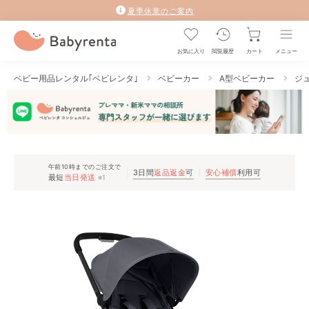
夏季休業のご案内
お気に入り
閲覧履歴
カート
メニュー
ベビー用品レンタル｢ベビレンタ｣
ベビーカー
A型ベビーカー
ジュ
午前10時までのご注文で
3日間
返品返金
可
安心補償
利用可
最短
当日発送
※1