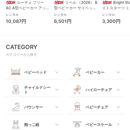
ルーチェ フリー
リベル （2026） B
Bright S
AC A型ベビーカー アッ
型ベビーカー サイベック
イトスターツ 
プリカ(Aprica) A型ベビ
ス(cybex)
ス フォーエバー
レンタル
レンタル
レンタル
ーカー アップリカ
レンド ジャンパ
10,087円
6,501円
3,300円
(Aprica)
パルー キッズツ
(Kids2)
CATEGORY
カテゴリーから探す
ベビーベッド
ベビーカー
すべて
すべて
チャイルドシー
ハイローチェア
ト
ミニサイズベビーベッ
A型ベビーカー
ド
すべて
すべて
バウンサー
ベビーチェア
レギュラーサイズベビ
B型ベビーカー
ーベッド
ベビーシート
電動ハイローチェア
すべて
すべて
抱っこ紐
ベビースケール
ベッドインベッド
二人乗りベビーカー