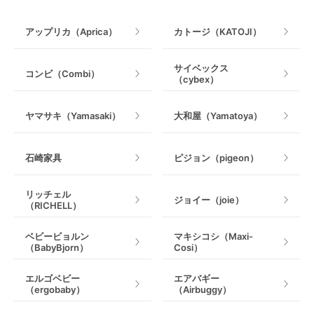
手押し車・歩行器
アップリカ（Aprica）
カトージ（KATOJI）
乗用玩具・乗り物
サイベックス
コンビ（Combi）
（cybex）
室内遊具
ヤマサキ（Yamasaki）
大和屋（Yamatoya）
石崎家具
ピジョン（pigeon）
リッチェル
ジョイー（joie）
（RICHELL）
ベビービョルン
マキシコシ（Maxi-
（BabyBjorn）
Cosi）
エルゴベビー
エアバギー
（ergobaby）
（Airbuggy）