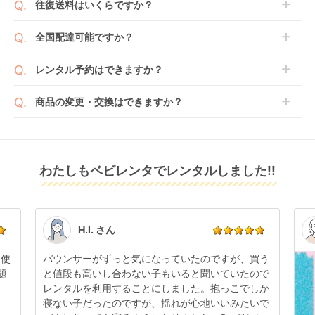
往復送料はいくらですか？
レンタル
レンタル
レンタル
走行テストを行う場合がございます。
おります。
ー
コンビ(Combi)
14,300
14,300
24,772
円 〜
円 〜
円 〜
また、新品商品はご注文後にメーカーからお取り寄せ
ご注文時に商品と一緒にカートへ入れ安心補償オプシ
送料は商品サイズによって異なります。商品をカート
全国配達可能ですか？
となる場合がございます。その際、メーカーの都合に
ョンをご購入ください。
へ入れ、カートページから住所を入力すると送料が確
よっては、表示されているお届け予定日よりも遅れる
２つのプランごとに補償内容は異なります。
認いただけます。
沖縄・離島をのぞくどこでも配送いたします。
場合や、在庫切れによりご注文をキャンセルさせてい
レンタル予約はできますか？
詳しくは
こちら
をご確認ください。
※空港への配達はご対応できかねますのであらかじめ
ただく場合がございます。あらかじめご了承くださ
ご了承ください。
ベビレンタでは配送日を180日後のお日にちまで指定
い。
商品の変更・交換はできますか？
可能ですので、商品のご注文時にご希望のお日にちに
※万が一キャンセルとなった場合には、代金は全額ご
配送日指定をしてください。レンタル開始日は到着日
発送前に限り可能です。
返金いたします。
の翌日となります。
ランフィ リノン
ラクーナ クッション
ラクーナ クッション
通常、商品到着日の5日前には発送準備が完了してお
RB3L(Runfee Lino'n
フリー プラス AB A型
フリー プラス A型ベ
りますので、それ以降の受付は出来かねます。
リユース品は返却された商品を点検・クリーニングし
RB3L) A型ベビーカー
ベビーカー アップリ
ビーカー アップリカ
レンタル
わたしもベビレンタでレンタルしました!!
また、レンタル期間の変更も商品発送前であれば変更
レンタル
レンタル
てお届けしております。そのため、小さなキズや使用
ピジョン(pigeon)
カ(aprica)
(aprica)
7,150
9,647
10,010
円 〜
円 〜
円 〜
可能です。
感はございますが、故障や大きなキズ、シミなどのリ
商品やレンタル期間の変更は
こちら
からご連絡くださ
ペアできないものは除き、お客様にお出ししていま
い。
す。
点検清掃については
こちら
もご確認ください。
H.I. さん
日使
バウンサーがずっと気になっていたのですが、買う
題
と値段も高いし合わない子もいると聞いていたので
レンタルを利用することにしました。抱っこでしか
ピボット モジュラー
寝ない子だったのですが、揺れが心地いいみたいで
トラベルシステム イ