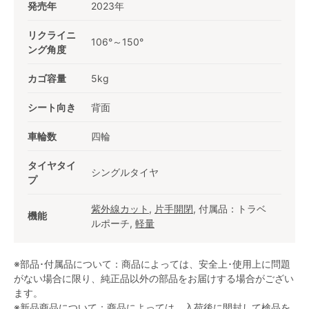
発売年
2023年
リクライニ
106°～150°
ング角度
カゴ容量
5kg
シート向き
背面
車輪数
四輪
タイヤタイ
シングルタイヤ
プ
紫外線カット
,
片手開閉
, 付属品：トラベ
機能
ルポーチ,
軽量
※部品･付属品について：商品によっては、安全上･使用上に問題
がない場合に限り、純正品以外の部品をお届けする場合がござい
ます。
※新品商品について：商品によっては、入荷後に開封して検品を