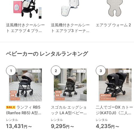
送風機付きクールシー
送風機付きクールシー
エアラブ ウォーム 2
ト エアラブ 4 プラス
ト エアラブ3 ドーナ
ロリポップ
ツ
ベビーカーの レンタルランキング
ランフィ RB5
スゴカル エッグショ
二人でゴーDX カトー
(Ranfee RB5) A型ベ
ック LA A型ベビーカ
ジ(KATOJI)《二人乗
ビーカー ピジョン
ー コンビ(Combi)
り》 二人乗り/双子用
レンタル
レンタル
レンタル
(pigeon)
ベビーカー
13,431
9,295
4,235
円 〜
円 〜
円 〜