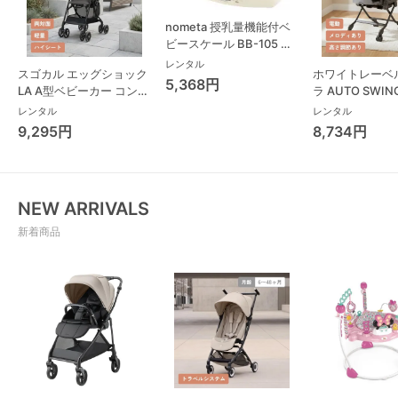
nometa 授乳量機能付ベ
ビースケール BB-105 タ
ニタ(TANITA) ベビースケ
レンタル
スゴカル エッグショック
ホワイトレーベ
ール・体重計
5,368円
LA A型ベビーカー コンビ
ラ AUTO SWING
(Combi)
Long スリープ
レンタル
レンタル
コンビ(Combi)
9,295円
8,734円
チェア・ベビー
NEW ARRIVALS
新着商品