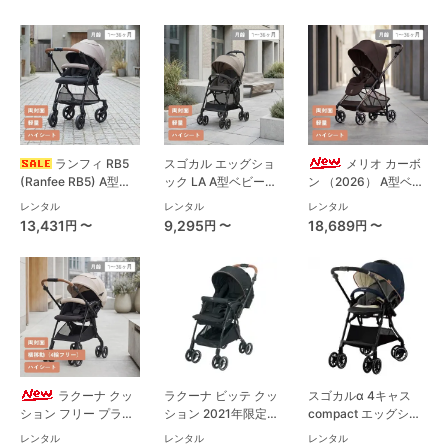
ランフィ RB5
スゴカル エッグショ
メリオ カーボ
(Ranfee RB5) A型ベ
ック LA A型ベビーカ
ン （2026） A型ベビ
ビーカー ピジョン
ー コンビ(Combi)
ーカー サイベックス
レンタル
レンタル
レンタル
(pigeon)
(cybex)
13,431
9,295
18,689
円 〜
円 〜
円 〜
ラクーナ クッ
ラクーナ ビッテ クッ
スゴカルα 4キャス
ション フリー プラス
ション 2021年限定モ
compact エッグショ
AE (アカチャンホンポ
デル(アカチャンホン
ック HU A型ベビーカ
レンタル
レンタル
レンタル