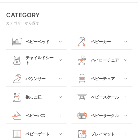
CATEGORY
カテゴリーから探す
ベビーベッド
ベビーカー
すべて
すべて
チャイルドシー
ハイローチェア
ト
ミニサイズベビーベッ
A型ベビーカー
ド
すべて
すべて
バウンサー
ベビーチェア
レギュラーサイズベビ
B型ベビーカー
ーベッド
ベビーシート
電動ハイローチェア
すべて
すべて
抱っこ紐
ベビースケール
ベッドインベッド
二人乗りベビーカー
チャイルドシート
手動ハイローチェア
電動タイプ
ハイチェア
すべて
ベビーバス
ベビーサークル
クーファン
ベビーカーその他
ジュニアシート
バウンシングタイプ
ローチェア
抱っこ紐・おんぶ紐
すべて
マットレス・布団
チャイルドシートその
ベビーゲート
プレイマット