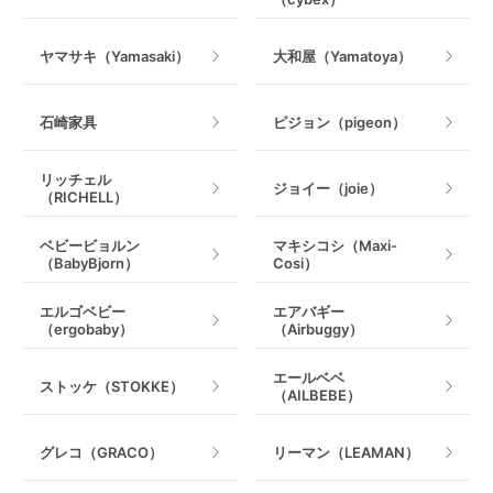
室内遊具
ヤマサキ（Yamasaki）
大和屋（Yamatoya）
石崎家具
ピジョン（pigeon）
リッチェル
ジョイー（joie）
（RICHELL）
ベビービョルン
マキシコシ（Maxi-
（BabyBjorn）
Cosi）
エルゴベビー
エアバギー
（ergobaby）
（Airbuggy）
エールベベ
ストッケ（STOKKE）
（AILBEBE）
グレコ（GRACO）
リーマン（LEAMAN）