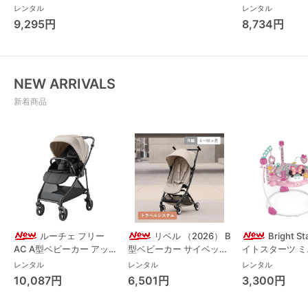
(Combi)
Long スリープ
レンタル
レンタル
コンビ(Combi)
9,295円
8,734円
チェア・ベビー
NEW ARRIVALS
新着商品
ルーチェ フリー
リベル （2026） B
Bright S
AC A型ベビーカー アッ
型ベビーカー サイベック
イトスターツ 
プリカ(Aprica) A型ベビ
ス(cybex)
ス フォーエバー
レンタル
レンタル
レンタル
ーカー アップリカ
レンド ジャンパ
10,087円
6,501円
3,300円
(Aprica)
パルー キッズツ
(Kids2)