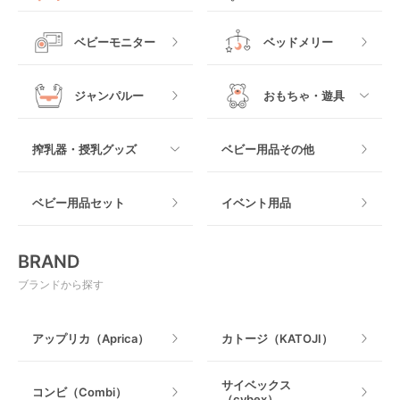
他
ロッキングタイプ
テーブルチェア
スリング
プラスチック製
すべて
ベビーベッドその他
ベビーモニター
ベッドメリー
ヒップシート
メッシュ製
おくだけタイプ
ジャンパルー
おもちゃ・遊具
抱っこ紐その他
木製
つっぱりタイプ
すべて
搾乳器・授乳グッズ
ベビー用品その他
マット製
ねじとめタイプ
おもちゃのサブスク
すべて
ベビー用品セット
イベント用品
おもちゃ
電動搾乳器
BRAND
ベビージム
授乳グッズ・ママ用品
ブランドから探す
手押し車・歩行器
アップリカ（Aprica）
カトージ（KATOJI）
乗用玩具・乗り物
サイベックス
コンビ（Combi）
（cybex）