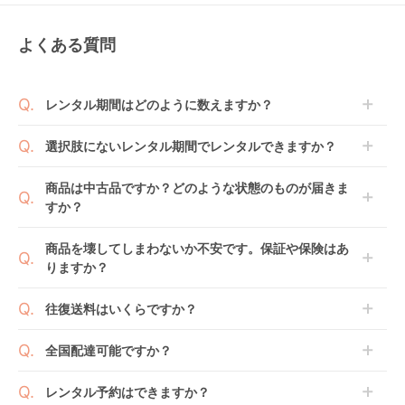
よくある質問
レンタル期間はどのように数えますか？
商品到着日を0日目と起算し、到着日の翌日から利用
選択肢にないレンタル期間でレンタルできますか？
開始日1日目となります。
1ヶ月レンタルなら30日間として、レンタル契約終了
ご注文後にレンタル延長していただくことでご希望期
商品は中古品ですか？どのような状態のものが届きま
日までに配送業者（佐川急便）に商品の引渡しとなり
間の利用が可能です。
すか？
ます。
例えば4ヶ月の場合、3ヶ月レンタル＋1ヶ月延長とし
てご利用いただくか、もしくは6ヶ月レンタルご注文
商品によっては「新品」と「リユース品」を選べるも
商品を壊してしまわないか不安です。保証や保険はあ
の上で、早期にご返却ください。
のもございます。
りますか？
新品商品はメーカーから仕入れた状態のものをお送り
します。商品によっては入荷後に開封し組み立て及び
ベビレンタでは「安心補償オプション」をご用意して
往復送料はいくらですか？
走行テストを行う場合がございます。
おります。
また、新品商品はご注文後にメーカーからお取り寄せ
ご注文時に商品と一緒にカートへ入れ安心補償オプシ
送料は商品サイズによって異なります。商品をカート
全国配達可能ですか？
となる場合がございます。その際、メーカーの都合に
ョンをご購入ください。
へ入れ、カートページから住所を入力すると送料が確
よっては、表示されているお届け予定日よりも遅れる
２つのプランごとに補償内容は異なります。
認いただけます。
沖縄・離島をのぞくどこでも配送いたします。
場合や、在庫切れによりご注文をキャンセルさせてい
レンタル予約はできますか？
詳しくは
こちら
をご確認ください。
※空港への配達はご対応できかねますのであらかじめ