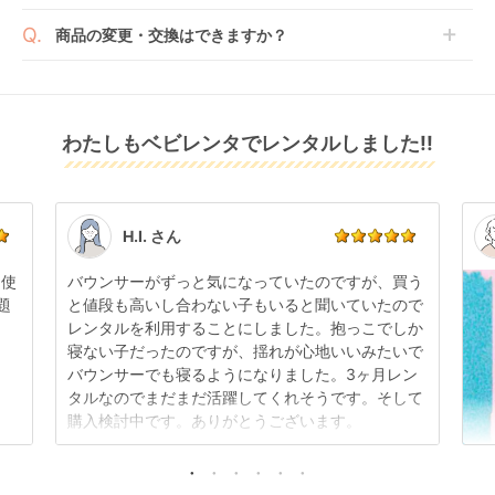
ただく場合がございます。あらかじめご了承くださ
ご了承ください。
ベビレンタでは配送日を180日後のお日にちまで指定
い。
商品の変更・交換はできますか？
可能ですので、商品のご注文時にご希望のお日にちに
※万が一キャンセルとなった場合には、代金は全額ご
配送日指定をしてください。レンタル開始日は到着日
発送前に限り可能です。
返金いたします。
の翌日となります。
通常、商品到着日の5日前には発送準備が完了してお
りますので、それ以降の受付は出来かねます。
リユース品は返却された商品を点検・クリーニングし
わたしもベビレンタでレンタルしました!!
また、レンタル期間の変更も商品発送前であれば変更
てお届けしております。そのため、小さなキズや使用
可能です。
感はございますが、故障や大きなキズ、シミなどのリ
商品やレンタル期間の変更は
こちら
からご連絡くださ
ペアできないものは除き、お客様にお出ししていま
い。
す。
点検清掃については
こちら
もご確認ください。
H.I. さん
日使
バウンサーがずっと気になっていたのですが、買う
題
と値段も高いし合わない子もいると聞いていたので
レンタルを利用することにしました。抱っこでしか
寝ない子だったのですが、揺れが心地いいみたいで
バウンサーでも寝るようになりました。3ヶ月レン
タルなのでまだまだ活躍してくれそうです。そして
購入検討中です。ありがとうございます。