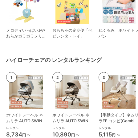
メロディいっぱい♪や
おもちゃの定期便「ベ
ねくるみ ホワイト
わらかガラガラメリー
ビレンタ・トイ」
パン
プレミアム タカラト
ミー ベッドメリー
ハイローチェアの レンタルランキング
ホワイトレーベル ネ
ホワイトレーベル ネ
【手動タイプ】ネム
ムリラ AUTO SWING
ムリラ AUTO SWING
ラFF コンビ(Combi)
BEDi Long スリープ
BEDi Long スリープ
ハイローチェア・ベ
レンタル
レンタル
レンタル
シェル EG コンビ
シェル EG＋ コンビ
ーラック
8,734
10,890
5,115
円 〜
円 〜
円 〜