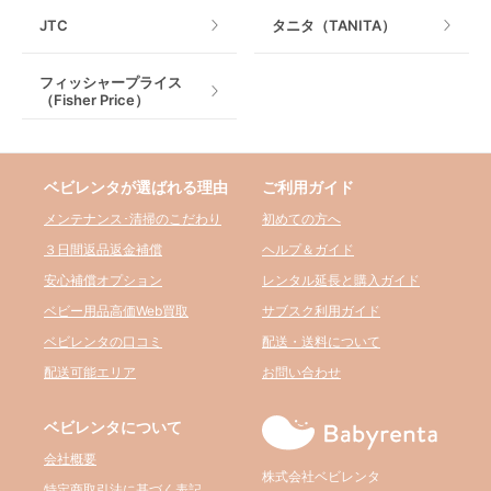
JTC
タニタ（TANITA）
フィッシャープライス
（Fisher Price）
ベビレンタが選ばれる理由
ご利用ガイド
メンテナンス･清掃のこだわり
初めての方へ
３日間返品返金補償
ヘルプ＆ガイド
安心補償オプション
レンタル延長と購入ガイド
ベビー用品高価Web買取
サブスク利用ガイド
ベビレンタの口コミ
配送・送料について
配送可能エリア
お問い合わせ
ベビレンタについて
会社概要
株式会社ベビレンタ
特定商取引法に基づく表記