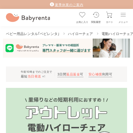
夏季休業のご案内
お気に入り
閲覧履歴
カート
メニュー
ベビー用品レンタル｢ベビレンタ｣
ハイローチェア
電動ハイローチェ
午前10時までのご注文で
3日間
返品返金
可
安心補償
利用可
最短
当日発送
※1