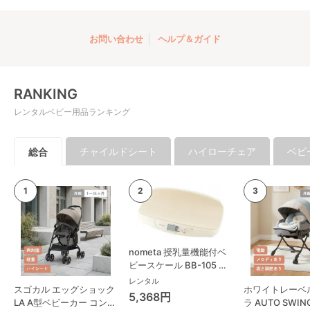
お問い合わせ
ヘルプ＆ガイド
RANKING
レンタルベビー用品ランキング
チャイルドシート
ハイローチェア
ベビ
総合
nometa 授乳量機能付ベ
ビースケール BB-105 タ
ニタ(TANITA) ベビースケ
レンタル
スゴカル エッグショック
ホワイトレーベ
ール・体重計
5,368円
LA A型ベビーカー コンビ
ラ AUTO SWING