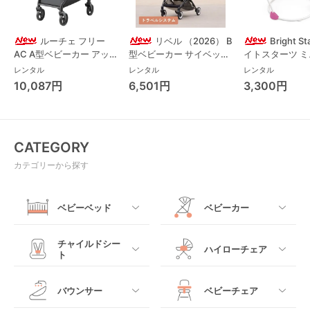
ルーチェ フリー
リベル （2026） B
Bright S
AC A型ベビーカー アッ
型ベビーカー サイベック
イトスターツ 
プリカ(Aprica) A型ベビ
ス(cybex)
ス フォーエバー
レンタル
レンタル
レンタル
ーカー アップリカ
レンド ジャンパ
10,087円
6,501円
3,300円
(Aprica)
パルー キッズツ
(Kids2)
CATEGORY
カテゴリーから探す
ベビーベッド
ベビーカー
すべて
すべて
チャイルドシー
ハイローチェア
ト
ミニサイズベビーベッ
A型ベビーカー
ド
すべて
すべて
バウンサー
ベビーチェア
レギュラーサイズベビ
B型ベビーカー