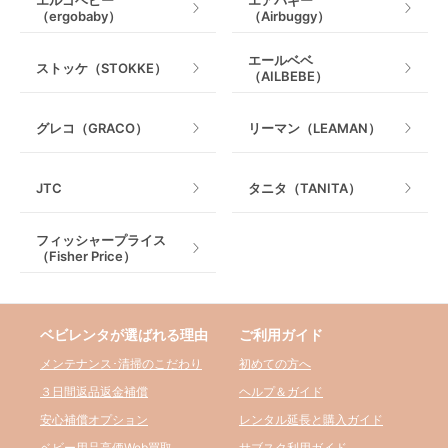
（ergobaby）
（Airbuggy）
エールベベ
ストッケ（STOKKE）
（AILBEBE）
グレコ（GRACO）
リーマン（LEAMAN）
JTC
タニタ（TANITA）
フィッシャープライス
（Fisher Price）
ベビレンタが選ばれる理由
ご利用ガイド
メンテナンス･清掃のこだわり
初めての方へ
３日間返品返金補償
ヘルプ＆ガイド
安心補償オプション
レンタル延長と購入ガイド
ベビー用品高価Web買取
サブスク利用ガイド