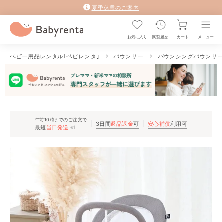
夏季休業のご案内
お気に入り
閲覧履歴
カート
メニュー
ベビー用品レンタル｢ベビレンタ｣
バウンサー
バウンシングバウンサ
午前10時までのご注文で
3日間
返品返金
可
安心補償
利用可
最短
当日発送
※1