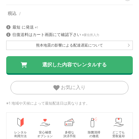
最短
に発送
※1
往復送料はカート画面にて確認下さい
※要住所入力
熊本地震の影響による配達遅延について
お気に入り
※1 地域や天候によって最短配送日は異なります。
レンタル
安心補償
多様な
除菌清掃
どこでも
利用方法
オプション
決済手段
の徹底
受取返却