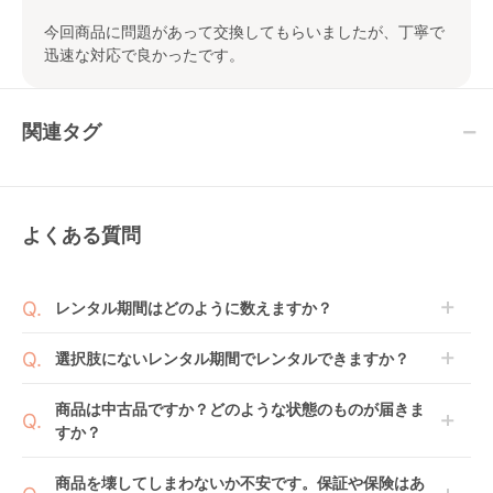
今回商品に問題があって交換してもらいましたが、丁寧で
迅速な対応で良かったです。
関連タグ
よくある質問
レンタル期間はどのように数えますか？
商品到着日を0日目と起算し、到着日の翌日から利用
選択肢にないレンタル期間でレンタルできますか？
開始日1日目となります。
1ヶ月レンタルなら30日間として、レンタル契約終了
ご注文後にレンタル延長していただくことでご希望期
商品は中古品ですか？どのような状態のものが届きま
日までに配送業者（佐川急便）に商品の引渡しとなり
間の利用が可能です。
すか？
ます。
例えば4ヶ月の場合、3ヶ月レンタル＋1ヶ月延長とし
てご利用いただくか、もしくは6ヶ月レンタルご注文
商品によっては「新品」と「リユース品」を選べるも
商品を壊してしまわないか不安です。保証や保険はあ
の上で、早期にご返却ください。
のもございます。