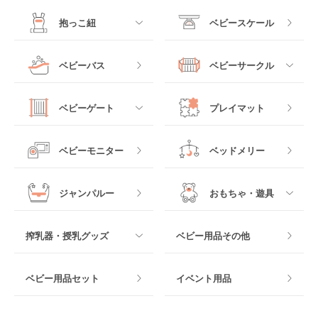
ーベッド
ベビーシート
電動ハイローチェア
すべて
すべて
抱っこ紐
ベビースケール
ベッドインベッド
二人乗りベビーカー
チャイルドシート
手動ハイローチェア
電動タイプ
ハイチェア
すべて
ベビーバス
ベビーサークル
クーファン
ベビーカーその他
ジュニアシート
バウンシングタイプ
ローチェア
抱っこ紐・おんぶ紐
すべて
マットレス・布団
チャイルドシートその
ベビーゲート
プレイマット
他
ロッキングタイプ
テーブルチェア
スリング
プラスチック製
すべて
ベビーベッドその他
ベビーモニター
ベッドメリー
ヒップシート
メッシュ製
おくだけタイプ
ジャンパルー
おもちゃ・遊具
抱っこ紐その他
木製
つっぱりタイプ
すべて
搾乳器・授乳グッズ
ベビー用品その他
マット製
ねじとめタイプ
おもちゃのサブスク
すべて
ベビー用品セット
イベント用品
おもちゃ
電動搾乳器