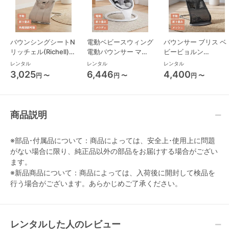
バウンシングシートN
電動ベビースウィング
バウンサー ブリス ベ
リッチェル(Richell)
電動バウンサー マン
ビービョルン
バウンサー・ベビーシ
チキン(munchkin)
(BabyBjorn) バウン
レンタル
レンタル
レンタル
ッター
ー・ベビーシッター
3,025
6,446
4,400
円 〜
円 〜
円 〜
商品説明
※部品･付属品について：商品によっては、安全上･使用上に問題
がない場合に限り、純正品以外の部品をお届けする場合がござい
ます。
※新品商品について：商品によっては、入荷後に開封して検品を
行う場合がございます。あらかじめご了承ください。
レンタルした人のレビュー