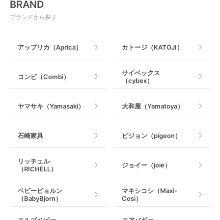
BRAND
ベビージム
授乳グッズ・ママ用品
ブランドから探す
手押し車・歩行器
アップリカ（Aprica）
カトージ（KATOJI）
乗用玩具・乗り物
サイベックス
コンビ（Combi）
（cybex）
室内遊具
ヤマサキ（Yamasaki）
大和屋（Yamatoya）
石崎家具
ピジョン（pigeon）
リッチェル
ジョイー（joie）
（RICHELL）
ベビービョルン
マキシコシ（Maxi-
（BabyBjorn）
Cosi）
エルゴベビー
エアバギー