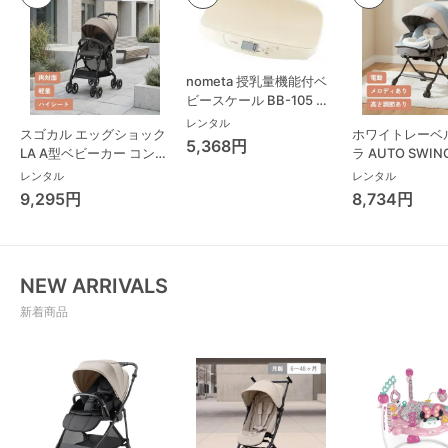
nometa 授乳量機能付ベ
ビースケール BB-105 タ
ニタ(TANITA) ベビースケ
レンタル
スゴカル エッグショック
ホワイトレーベ
ール・体重計
5,368円
LA A型ベビーカー コンビ
ラ AUTO SWING
(Combi)
Long スリープ
レンタル
レンタル
コンビ(Combi)
9,295円
8,734円
チェア・ベビー
NEW ARRIVALS
新着商品