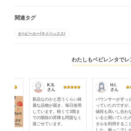
関連タグ
ベビーカー(サイベックス)
わたしもベビレンタでレン
K.S.
H.I.
さん
さん
新品なのかと思うくらい綺
バウンサーがずっ
麗な品物が届き、毎日使用
っていたのですが
しています。軽くて3階ま
値段も高いし合わ
での階段の昇降も問題なく
いると聞いていた
過ごせています。
タルを利用するこ
した。抱っこでし