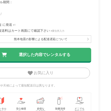
ル期間：
短
に発送
※1
復送料はカート画面にて確認下さい
※要住所入力
熊本地震の影響による配達遅延について
お気に入り
地域や天候によって最短配送日は異なります。
ンタル
安心補償
多様な
除菌清掃
どこでも