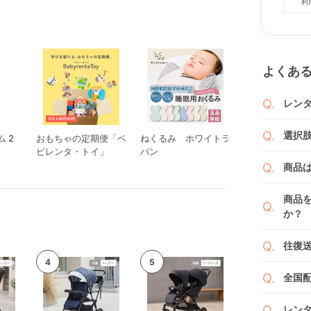
利
よくあ
レン
商品
選択
 2
おもちゃの定期便「ベ
ねくるみ ホワイトラ
ルンバ 105 Com
りま
ビレンタ・トイ」
パン
ボット
1ヶ月
ご注
商品
者（
です
例えば
商品
商品
くか
す。
か？
い。
新品
よっ
ベビ
往復
ます
ご注
また
ださ
送料
ざい
全国
２つ
ペー
け予
詳し
沖縄
せて
レン