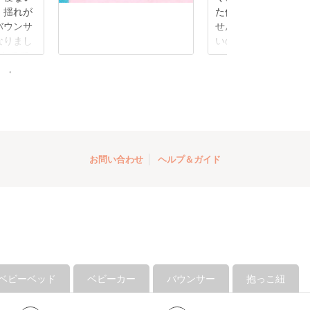
、揺れが
た使用感も全く感じ
バウンサ
せんでした。旧型だ
なりまし
いのかと思っていま
ルなので
（あまり詳しくない
くれそう
細分かりませんが…
検討中で
友からも「最新のベ
ざいま
ー？使いやすい！」
れる程でした！レン
間はまだ残っていま
長も視野に入れつつ
せていただきます！
お問い合わせ
ヘルプ＆ガイド
ベビーベッド
ベビーカー
バウンサー
抱っこ紐