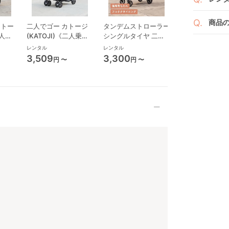
※空
※万
い。
ベビレ
す。
商品
カトー
二人でゴー カトージ
タンデムストローラー
エアラブ 4 ド
商品
二人乗
(KATOJI)《二人乗
シングルタイヤ 二人
ツ (airluv4 don
ンタ
発送
リユ
双子用
り》 二人乗り/双子用
乗り・双子用ベビーカ
風機付きクール
レンタル
レンタル
レンタル
通常
りま
ベビーカー
ー カトージ(KATOJI)
3,509
3,300
4,796
円 〜
円 〜
円 〜
れ以
なキ
また
いま
商品
点検