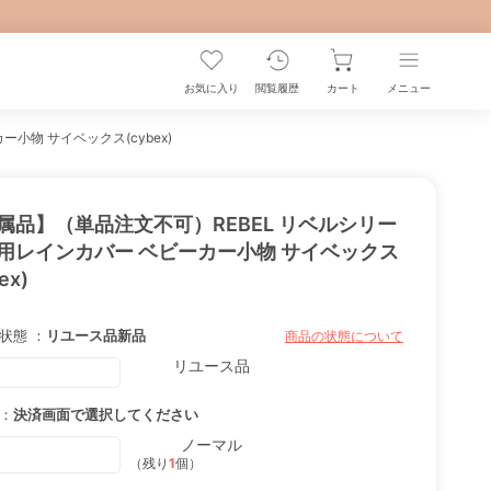
お気に入り
閲覧履歴
カート
メニュー
小物 サイベックス(cybex)
属品】（単品注文不可）REBEL リベルシリー
用レインカバー ベビーカー小物 サイベックス
ex)
状態 ：
リユース品
新品
商品の状態について
リユース品
：
決済画面で選択してください
ノーマル
（残り
1
個）