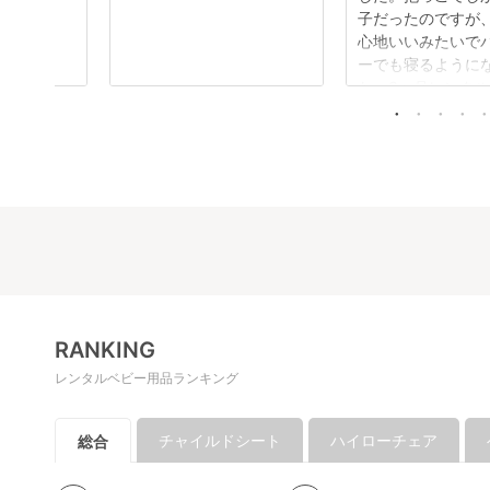
子だったのですが
心地いいみたいで
ーでも寝るように
た。3ヶ月レンタ
まだまだ活躍して
です。そして購入
す。ありがとうご
す。
RANKING
レンタルベビー用品ランキング
チャイルドシート
ハイローチェア
総合