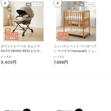
ホワイトレーベル ネムリラ
コンパクトベッド ツーオープ
AUTO SWING BEDi おやすみ
ン ヤマサキ(Yamasaki) ミニサ
ドーム EG コンビ(Combi) ハイ
イズ/コンパクトベビーベッド
レンタル
レンタル
ローチェア・ベビーラック
9,405円
7,898円