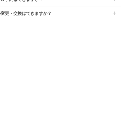
港への配達はご対応できかねますのであらかじめご了承くださ
が一キャンセルとなった場合には、代金は全額ご返金いたしま
ンタでは配送日を180日後のお日にちまで指定可能ですので、
の変更・交換はできますか？
ーナッ
のご注文時にご希望のお日にちに配送日指定をしてください。レ
アミティエF ネビオ
マール (Mar) A型ベビ
ut) 送
(Nebio)《二人乗り》
ーカー アップリカ
ル開始日は到着日の翌日となります。
前に限り可能です。
ース品は返却された商品を点検・クリーニングしてお届けしてお
シート
二人乗り/双子用ベビ
(Aprica)
レンタル
レンタル
、商品到着日の5日前には発送準備が完了しておりますので、そ
す。そのため、小さなキズや使用感はございますが、故障や大き
ーカー
3,300
24,772
円 〜
円 〜
降の受付は出来かねます。
ズ、シミなどのリペアできないものは除き、お客様にお出しして
、レンタル期間の変更も商品発送前であれば変更可能です。
す。
やレンタル期間の変更は
こちら
からご連絡ください。
清掃については
こちら
もご確認ください。