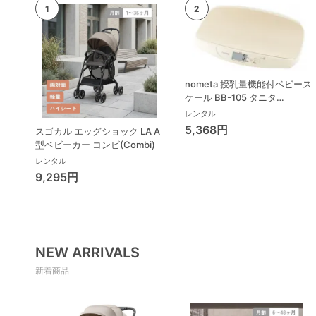
nometa 授乳量機能付ベビース
ケール BB-105 タニタ
(TANITA) ベビースケール・体
レンタル
重計
5,368円
スゴカル エッグショック LA A
型ベビーカー コンビ(Combi)
レンタル
9,295円
NEW ARRIVALS
新着商品