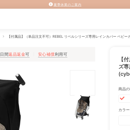
夏季休業のご案内
【付属品】（単品注文不可）REBEL リベルシリーズ専用レインカバー ベビーカー
3日間
返品返金
可
安心補償
利用可
【付
ズ専
(cyb
商品の
カラー