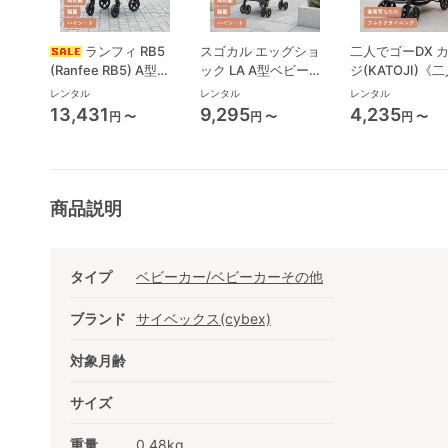
ランフィ RB5
スゴカル エッグショ
二人でゴーDX 
(Ranfee RB5) A型ベ
ック LA A型ベビーカ
ジ(KATOJI)《
ビーカー ピジョン
ー コンビ(Combi)
り》 二人乗り/
レンタル
レンタル
レンタル
(pigeon)
ベビーカー
13,431
9,295
4,235
円 〜
円 〜
円 〜
商品説明
タイプ
ベビーカー/ベビーカーその他
ブランド
サイベックス(cybex)
対象月齢
サイズ
重量
0.48kg