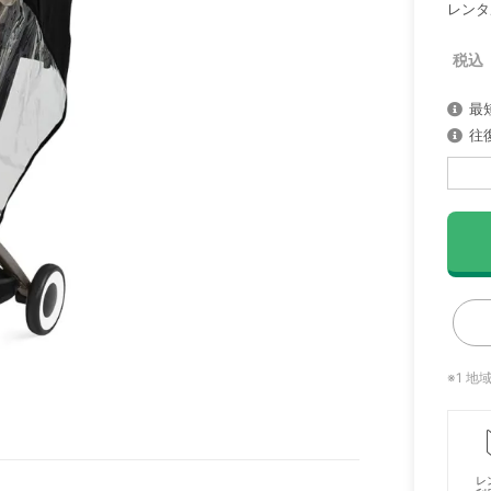
レンタ
最
往
※1 
レ