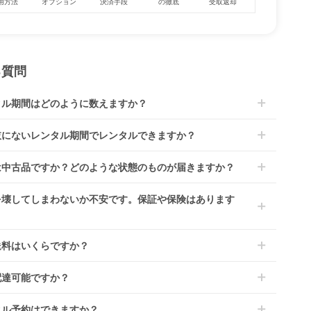
用方法
オプション
決済手段
の徹底
受取返却
る質問
タル期間はどのように数えますか？
到着日を0日目と起算し、到着日の翌日から利用開始日1日目とな
肢にないレンタル期間でレンタルできますか？
bo ロ
CIRCLE ソファ ソリ
バウンサー ブリス ベ
す。
ッド ナチュラル
ビービョルン
レンタルなら30日間として、レンタル契約終了日までに配送業
文後にレンタル延長していただくことでご希望期間の利用が可能
は中古品ですか？どのような状態のものが届きますか？
佐川急便）に商品の引渡しとなります。
。
4ヶ月の場合、3ヶ月レンタル＋1ヶ月延長としてご利用いただ
によっては「新品」と「リユース品」を選べるものもございま
を壊してしまわないか不安です。保証や保険はあります
、もしくは6ヶ月レンタルご注文の上で、早期にご返却くださ
商品はメーカーから仕入れた状態のものをお送りします。商品に
ては入荷後に開封し組み立て及び走行テストを行う場合がござい
レンタでは「安心補償オプション」をご用意しております。
送料はいくらですか？
。
文時に商品と一緒にカートへ入れ安心補償オプションをご購入く
、新品商品はご注文後にメーカーからお取り寄せとなる場合がご
い。
は商品サイズによって異なります。商品をカートへ入れ、カート
ます。その際、メーカーの都合によっては、表示されているお届
配達可能ですか？
のプランごとに補償内容は異なります。
ジから住所を入力すると送料が確認いただけます。
定日よりも遅れる場合や、在庫切れによりご注文をキャンセルさ
くは
こちら
をご確認ください。
・離島をのぞくどこでも配送いたします。
いただく場合がございます。あらかじめご了承ください。
タル予約はできますか？