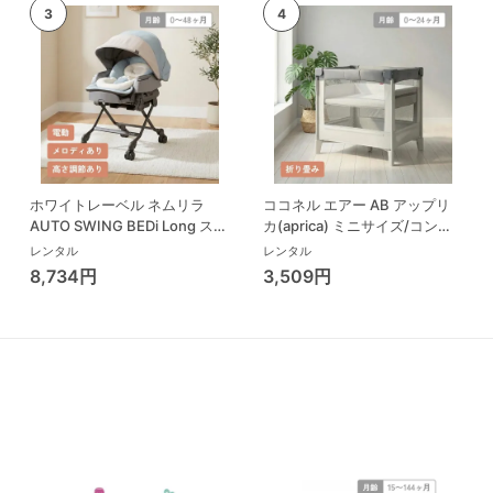
ホワイトレーベル ネムリラ
ココネル エアー AB アップリ
AUTO SWING BEDi Long スリ
カ(aprica) ミニサイズ/コンパ
ープシェル EG コンビ(Combi)
クトベビーベッド
レンタル
レンタル
ハイローチェア・ベビーラック
8,734円
3,509円