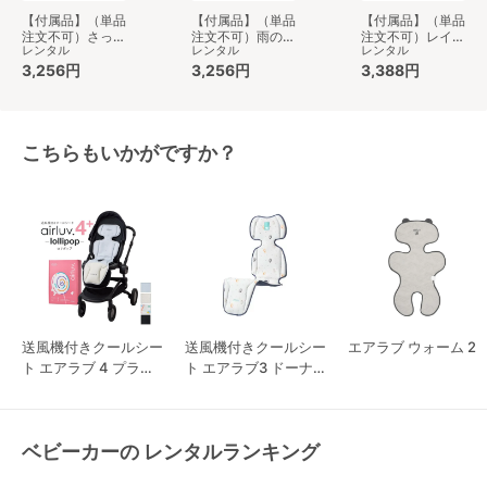
【付属品】（単品
【付属品】（単品
【付属品】（単品
注文不可）さっと
注文不可）雨の日
注文不可）レイン
レンタル
レンタル
レンタル
洗えるサラッとマ
に色が変わるマル
カバー タイプ1 ベ
ット ベビーカー
3,256円
チレインカバー
3,256円
ビーカー小物 ア
3,388円
小物 アップリカ
ベビーカー小物
ップリカ(aprica)
(aprica)
アップリカ
(aprica)
こちらもいかがですか？
送風機付きクールシー
送風機付きクールシー
エアラブ ウォーム 2
ト エアラブ 4 プラス
ト エアラブ3 ドーナ
ロリポップ
ツ
ベビーカーの レンタルランキング