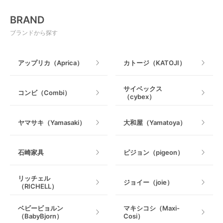
おもちゃ
電動搾乳器
BRAND
ベビージム
授乳グッズ・ママ用品
ブランドから探す
手押し車・歩行器
アップリカ（Aprica）
カトージ（KATOJI）
乗用玩具・乗り物
サイベックス
コンビ（Combi）
（cybex）
室内遊具
ヤマサキ（Yamasaki）
大和屋（Yamatoya）
石崎家具
ピジョン（pigeon）
リッチェル
ジョイー（joie）
（RICHELL）
ベビービョルン
マキシコシ（Maxi-
（BabyBjorn）
Cosi）