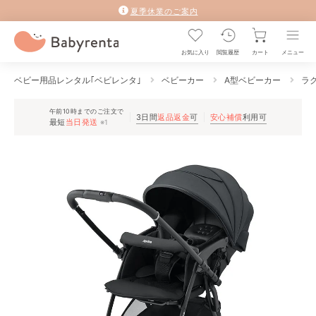
夏季休業のご案内
お気に入り
閲覧履歴
カート
メニュー
ベビー用品レンタル｢ベビレンタ｣
ベビーカー
A型ベビーカー
ラク
午前10時までのご注文で
3日間
返品返金
可
安心補償
利用可
最短
当日発送
※1