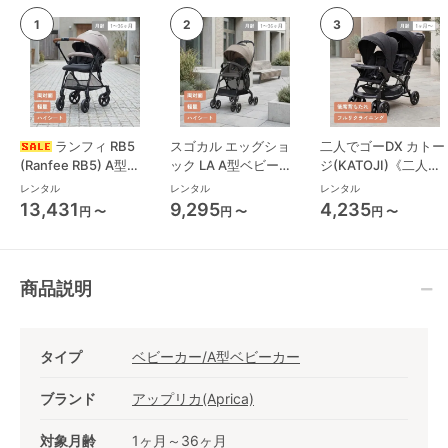
ランフィ RB5
スゴカル エッグショ
二人でゴーDX カトー
(Ranfee RB5) A型ベ
ック LA A型ベビーカ
ジ(KATOJI)《二人乗
ビーカー ピジョン
ー コンビ(Combi)
り》 二人乗り/双子用
レンタル
レンタル
レンタル
(pigeon)
ベビーカー
13,431
9,295
4,235
円 〜
円 〜
円 〜
商品説明
タイプ
ベビーカー/A型ベビーカー
ブランド
アップリカ(Aprica)
対象月齢
1ヶ月～36ヶ月