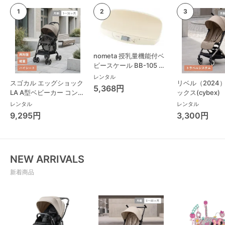
nometa 授乳量機能付ベ
ビースケール BB-105 タ
ニタ(TANITA) ベビースケ
レンタル
スゴカル エッグショック
リベル（2024
ール・体重計
5,368円
LA A型ベビーカー コンビ
ックス(cybex)
(Combi)
レンタル
レンタル
9,295円
3,300円
NEW ARRIVALS
新着商品