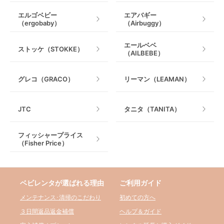
エルゴベビー
エアバギー
（ergobaby）
（Airbuggy）
エールベベ
ストッケ（STOKKE）
（AILBEBE）
グレコ（GRACO）
リーマン（LEAMAN）
JTC
タニタ（TANITA）
フィッシャープライス
（Fisher Price）
ベビレンタが選ばれる理由
ご利用ガイド
メンテナンス･清掃のこだわり
初めての方へ
３日間返品返金補償
ヘルプ＆ガイド