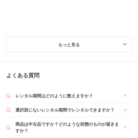
もっと見る
よくある質問
レンタル期間はどのように数えますか？
商品到着日を0日目と起算し、到着日の翌日から利用
選択肢にないレンタル期間でレンタルできますか？
開始日1日目となります。
1ヶ月レンタルなら30日間として、レンタル契約終了
ご注文後にレンタル延長していただくことでご希望期
商品は中古品ですか？どのような状態のものが届きま
日までに配送業者（佐川急便）に商品の引渡しとなり
間の利用が可能です。
すか？
ます。
例えば4ヶ月の場合、3ヶ月レンタル＋1ヶ月延長とし