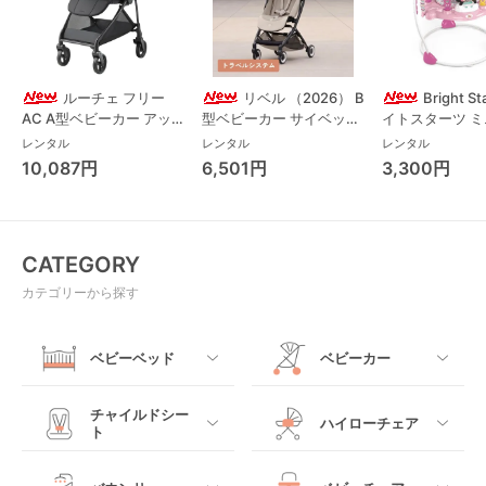
ルーチェ フリー
リベル （2026） B
Bright S
AC A型ベビーカー アッ
型ベビーカー サイベック
イトスターツ 
プリカ(Aprica) A型ベビ
ス(cybex)
ス フォーエバー
レンタル
レンタル
レンタル
ーカー アップリカ
レンド ジャンパ
10,087円
6,501円
3,300円
(Aprica)
パルー キッズツ
(Kids2)
CATEGORY
カテゴリーから探す
ベビーベッド
ベビーカー
すべて
すべて
チャイルドシー
ハイローチェア
ト
ミニサイズベビーベッ
A型ベビーカー
ド
すべて
すべて