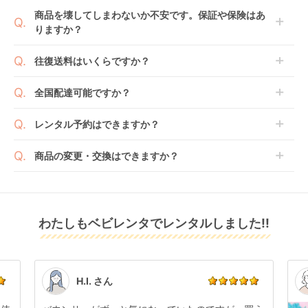
てご利用いただくか、もしくは6ヶ月レンタルご注文
商品によっては「新品」と「リユース品」を選べるも
商品を壊してしまわないか不安です。保証や保険はあ
の上で、早期にご返却ください。
のもございます。
りますか？
新品商品はメーカーから仕入れた状態のものをお送り
します。商品によっては入荷後に開封し組み立て及び
ベビレンタでは「安心補償オプション」をご用意して
往復送料はいくらですか？
走行テストを行う場合がございます。
おります。
また、新品商品はご注文後にメーカーからお取り寄せ
ご注文時に商品と一緒にカートへ入れ安心補償オプシ
送料は商品サイズによって異なります。商品をカート
全国配達可能ですか？
となる場合がございます。その際、メーカーの都合に
ョンをご購入ください。
へ入れ、カートページから住所を入力すると送料が確
よっては、表示されているお届け予定日よりも遅れる
２つのプランごとに補償内容は異なります。
認いただけます。
沖縄・離島をのぞくどこでも配送いたします。
場合や、在庫切れによりご注文をキャンセルさせてい
レンタル予約はできますか？
詳しくは
こちら
をご確認ください。
※空港への配達はご対応できかねますのであらかじめ
ただく場合がございます。あらかじめご了承くださ
ご了承ください。
ベビレンタでは配送日を180日後のお日にちまで指定
い。
商品の変更・交換はできますか？
可能ですので、商品のご注文時にご希望のお日にちに
※万が一キャンセルとなった場合には、代金は全額ご
配送日指定をしてください。レンタル開始日は到着日
発送前に限り可能です。
返金いたします。
の翌日となります。
通常、商品到着日の5日前には発送準備が完了してお
りますので、それ以降の受付は出来かねます。
リユース品は返却された商品を点検・クリーニングし
わたしもベビレンタでレンタルしました!!
また、レンタル期間の変更も商品発送前であれば変更
てお届けしております。そのため、小さなキズや使用
可能です。
感はございますが、故障や大きなキズ、シミなどのリ
商品やレンタル期間の変更は
こちら
からご連絡くださ
ペアできないものは除き、お客様にお出ししていま
い。
す。
点検清掃については
こちら
もご確認ください。
H.I. さん