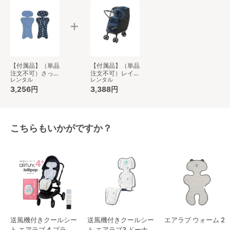
【付属品】（単品
【付属品】（単品
注文不可）さっと
注文不可）レイン
レンタル
レンタル
洗えるサラッとマ
カバー タイプ1 ベ
ット ベビーカー
3,256円
ビーカー小物 ア
3,388円
小物 アップリカ
ップリカ(aprica)
(aprica)
こちらもいかがですか？
送風機付きクールシー
送風機付きクールシー
エアラブ ウォーム 2
ト エアラブ 4 プラス
ト エアラブ3 ドーナ