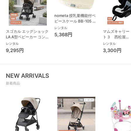
nometa 授乳量機能付ベ
ビースケール BB-105 タ
ニタ(TANITA) ベビースケ
レンタル
スゴカル エッグショック
マムズキャリー
ール・体重計
5,368円
LA A型ベビーカー コンビ
ト３ 西松屋
(Combi)
(NISHIMATSU
レンタル
レンタル
ーシート
9,295円
3,300円
NEW ARRIVALS
新着商品