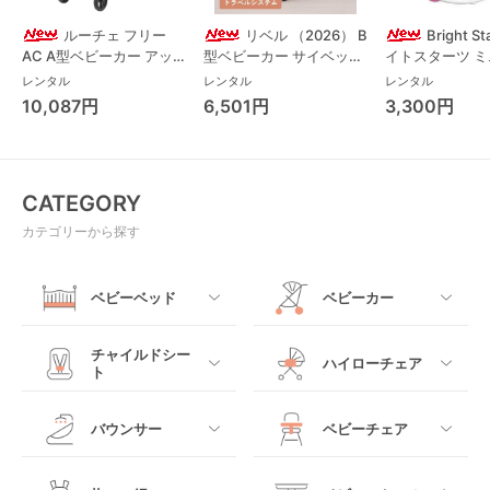
ルーチェ フリー
リベル （2026） B
Bright S
AC A型ベビーカー アッ
型ベビーカー サイベック
イトスターツ 
プリカ(Aprica) A型ベビ
ス(cybex)
ス フォーエバー
レンタル
レンタル
レンタル
ーカー アップリカ
レンド ジャンパ
10,087円
6,501円
3,300円
(Aprica)
パルー キッズツ
(Kids2)
CATEGORY
カテゴリーから探す
ベビーベッド
ベビーカー
すべて
すべて
チャイルドシー
ハイローチェア
ト
ミニサイズベビーベッ
A型ベビーカー
ド
すべて
すべて
バウンサー
ベビーチェア
レギュラーサイズベビ
B型ベビーカー
ーベッド
ベビーシート
電動ハイローチェア
すべて
すべて