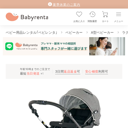
夏季休業のご案内
お気に入り
閲覧履歴
カート
メニュー
ベビー用品レンタル｢ベビレンタ｣
ベビーカー
A型ベビーカー
ラク
午前10時までのご注文で
3日間
返品返金
可
安心補償
利用可
最短
当日発送
※1