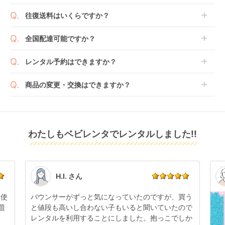
します。商品によっては入荷後に開封し組み立て及び
ベビレンタでは「安心補償オプション」をご用意して
往復送料はいくらですか？
走行テストを行う場合がございます。
おります。
また、新品商品はご注文後にメーカーからお取り寄せ
ご注文時に商品と一緒にカートへ入れ安心補償オプシ
送料は商品サイズによって異なります。商品をカート
全国配達可能ですか？
となる場合がございます。その際、メーカーの都合に
ョンをご購入ください。
へ入れ、カートページから住所を入力すると送料が確
よっては、表示されているお届け予定日よりも遅れる
２つのプランごとに補償内容は異なります。
認いただけます。
沖縄・離島をのぞくどこでも配送いたします。
場合や、在庫切れによりご注文をキャンセルさせてい
レンタル予約はできますか？
詳しくは
こちら
をご確認ください。
※空港への配達はご対応できかねますのであらかじめ
ただく場合がございます。あらかじめご了承くださ
ご了承ください。
ベビレンタでは配送日を180日後のお日にちまで指定
い。
商品の変更・交換はできますか？
可能ですので、商品のご注文時にご希望のお日にちに
※万が一キャンセルとなった場合には、代金は全額ご
配送日指定をしてください。レンタル開始日は到着日
発送前に限り可能です。
返金いたします。
の翌日となります。
通常、商品到着日の5日前には発送準備が完了してお
りますので、それ以降の受付は出来かねます。
リユース品は返却された商品を点検・クリーニングし
わたしもベビレンタでレンタルしました!!
また、レンタル期間の変更も商品発送前であれば変更
てお届けしております。そのため、小さなキズや使用
可能です。
感はございますが、故障や大きなキズ、シミなどのリ
商品やレンタル期間の変更は
こちら
からご連絡くださ
ペアできないものは除き、お客様にお出ししていま
い。
す。
点検清掃については
こちら
もご確認ください。
H.I. さん
日使
バウンサーがずっと気になっていたのですが、買う
題
と値段も高いし合わない子もいると聞いていたので
レンタルを利用することにしました。抱っこでしか