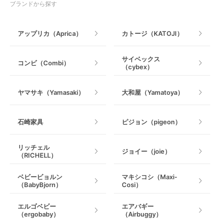
授乳グッズ・ママ用品
ブランドから探す
手押し車・歩行器
アップリカ（Aprica）
カトージ（KATOJI）
乗用玩具・乗り物
サイベックス
コンビ（Combi）
（cybex）
室内遊具
ヤマサキ（Yamasaki）
大和屋（Yamatoya）
石崎家具
ピジョン（pigeon）
リッチェル
ジョイー（joie）
（RICHELL）
ベビービョルン
マキシコシ（Maxi-
（BabyBjorn）
Cosi）
エルゴベビー
エアバギー
（ergobaby）
（Airbuggy）