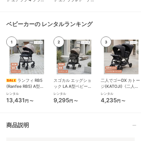
ロリポップ
ツ
ベビーカーの レンタルランキング
ランフィ RB5
スゴカル エッグショ
二人でゴーDX カトー
(Ranfee RB5) A型ベ
ック LA A型ベビーカ
ジ(KATOJI)《二人乗
ビーカー ピジョン
ー コンビ(Combi)
り》 二人乗り/双子用
レンタル
レンタル
レンタル
(pigeon)
ベビーカー
13,431
9,295
4,235
円 〜
円 〜
円 〜
商品説明