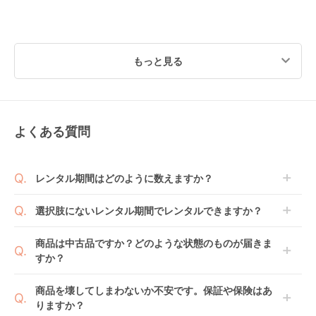
もっと見る
よくある質問
レンタル期間はどのように数えますか？
商品到着日を0日目と起算し、到着日の翌日から利用
選択肢にないレンタル期間でレンタルできますか？
開始日1日目となります。
1ヶ月レンタルなら30日間として、レンタル契約終了
ご注文後にレンタル延長していただくことでご希望期
商品は中古品ですか？どのような状態のものが届きま
日までに配送業者（佐川急便）に商品の引渡しとなり
間の利用が可能です。
すか？
ます。
例えば4ヶ月の場合、3ヶ月レンタル＋1ヶ月延長とし
てご利用いただくか、もしくは6ヶ月レンタルご注文
商品によっては「新品」と「リユース品」を選べるも
商品を壊してしまわないか不安です。保証や保険はあ
の上で、早期にご返却ください。
のもございます。
りますか？
新品商品はメーカーから仕入れた状態のものをお送り