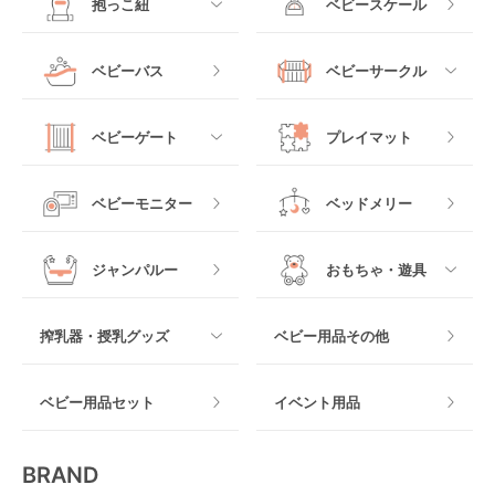
抱っこ紐
ベビースケール
ベッドインベッド
二人乗りベビーカー
チャイルドシート
手動ハイローチェア
電動タイプ
ハイチェア
すべて
ベビーバス
ベビーサークル
クーファン
ベビーカーその他
ジュニアシート
バウンシングタイプ
ローチェア
抱っこ紐・おんぶ紐
すべて
マットレス・布団
チャイルドシートその
ベビーゲート
プレイマット
他
ロッキングタイプ
テーブルチェア
スリング
プラスチック製
すべて
ベビーベッドその他
ベビーモニター
ベッドメリー
ヒップシート
メッシュ製
おくだけタイプ
ジャンパルー
おもちゃ・遊具
抱っこ紐その他
木製
つっぱりタイプ
すべて
搾乳器・授乳グッズ
ベビー用品その他
マット製
ねじとめタイプ
おもちゃのサブスク
すべて
ベビー用品セット
イベント用品
おもちゃ
電動搾乳器
BRAND
ベビージム