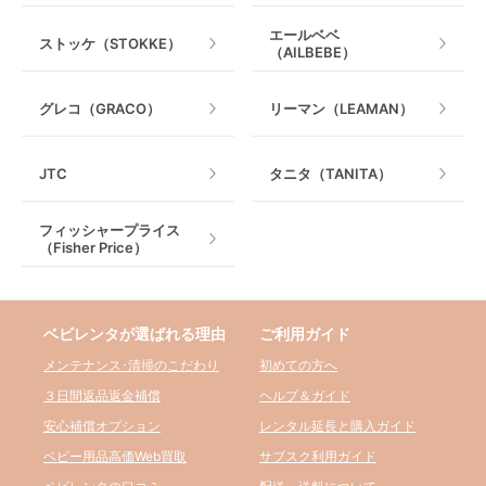
エールベベ
ストッケ（STOKKE）
（AILBEBE）
グレコ（GRACO）
リーマン（LEAMAN）
JTC
タニタ（TANITA）
フィッシャープライス
（Fisher Price）
ベビレンタが選ばれる理由
ご利用ガイド
メンテナンス･清掃のこだわり
初めての方へ
３日間返品返金補償
ヘルプ＆ガイド
安心補償オプション
レンタル延長と購入ガイド
ベビー用品高価Web買取
サブスク利用ガイド