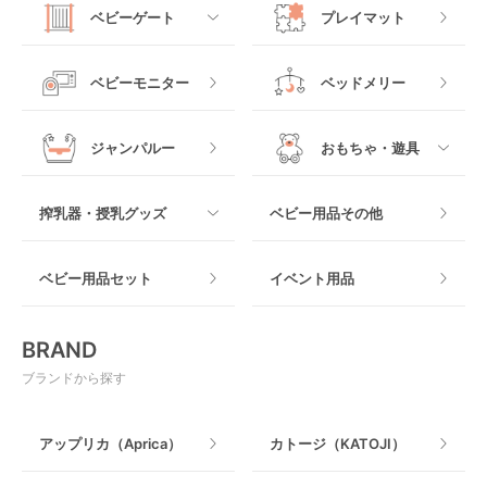
すべて
マットレス・布団
チャイルドシートその
ベビーゲート
プレイマット
他
ロッキングタイプ
テーブルチェア
スリング
プラスチック製
すべて
ベビーベッドその他
ベビーモニター
ベッドメリー
ヒップシート
メッシュ製
おくだけタイプ
ジャンパルー
おもちゃ・遊具
抱っこ紐その他
木製
つっぱりタイプ
すべて
搾乳器・授乳グッズ
ベビー用品その他
マット製
ねじとめタイプ
おもちゃのサブスク
すべて
ベビー用品セット
イベント用品
おもちゃ
電動搾乳器
BRAND
ベビージム
授乳グッズ・ママ用品
ブランドから探す
手押し車・歩行器
アップリカ（Aprica）
カトージ（KATOJI）
乗用玩具・乗り物