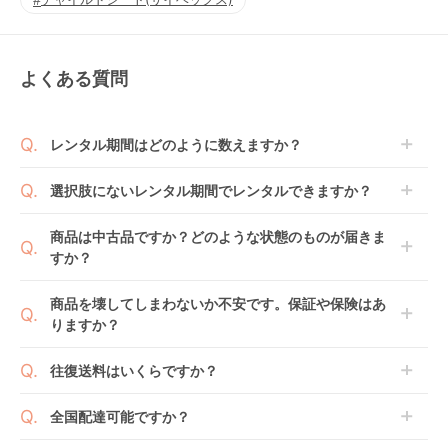
よくある質問
レンタル期間はどのように数えますか？
商品到着日を0日目と起算し、到着日の翌日から利用
選択肢にないレンタル期間でレンタルできますか？
開始日1日目となります。
1ヶ月レンタルなら30日間として、レンタル契約終了
ご注文後にレンタル延長していただくことでご希望期
商品は中古品ですか？どのような状態のものが届きま
日までに配送業者（佐川急便）に商品の引渡しとなり
間の利用が可能です。
すか？
ます。
例えば4ヶ月の場合、3ヶ月レンタル＋1ヶ月延長とし
てご利用いただくか、もしくは6ヶ月レンタルご注文
商品によっては「新品」と「リユース品」を選べるも
商品を壊してしまわないか不安です。保証や保険はあ
の上で、早期にご返却ください。
のもございます。
りますか？
新品商品はメーカーから仕入れた状態のものをお送り
します。商品によっては入荷後に開封し組み立て及び
ベビレンタでは「安心補償オプション」をご用意して
往復送料はいくらですか？
走行テストを行う場合がございます。
おります。
また、新品商品はご注文後にメーカーからお取り寄せ
ご注文時に商品と一緒にカートへ入れ安心補償オプシ
送料は商品サイズによって異なります。商品をカート
全国配達可能ですか？
となる場合がございます。その際、メーカーの都合に
ョンをご購入ください。
へ入れ、カートページから住所を入力すると送料が確
よっては、表示されているお届け予定日よりも遅れる
２つのプランごとに補償内容は異なります。
認いただけます。