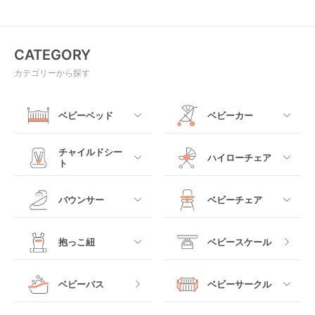
(Kids2)
CATEGORY
カテゴリーから探す
ベビーベッド
ベビーカー
すべて
すべて
チャイルドシー
ハイローチェア
ト
ミニサイズベビーベッ
A型ベビーカー
ド
すべて
すべて
バウンサー
ベビーチェア
レギュラーサイズベビ
B型ベビーカー
ーベッド
ベビーシート
電動ハイローチェア
すべて
すべて
抱っこ紐
ベビースケール
ベッドインベッド
二人乗りベビーカー
チャイルドシート
手動ハイローチェア
電動タイプ
ハイチェア
すべて
ベビーバス
ベビーサークル
クーファン
ベビーカーその他
ジュニアシート
バウンシングタイプ
ローチェア
抱っこ紐・おんぶ紐