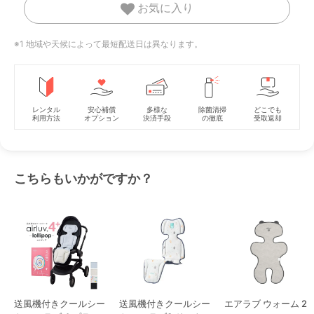
お気に入り
※1 地域や天候によって最短配送日は異なります。
レンタル
安心補償
多様な
除菌清掃
どこでも
利用方法
オプション
決済手段
の徹底
受取返却
こちらもいかがですか？
送風機付きクールシー
送風機付きクールシー
エアラブ ウォーム 2