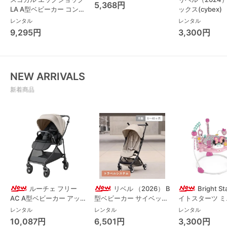
ール・体重計
5,368円
LA A型ベビーカー コンビ
ックス(cybex)
(Combi)
レンタル
レンタル
9,295円
3,300円
NEW ARRIVALS
新着商品
ルーチェ フリー
リベル （2026） B
Bright S
AC A型ベビーカー アッ
型ベビーカー サイベック
イトスターツ 
プリカ(Aprica) A型ベビ
ス(cybex)
ス フォーエバー
レンタル
レンタル
レンタル
ーカー アップリカ
レンド ジャンパ
10,087円
6,501円
3,300円
(Aprica)
パルー キッズツ