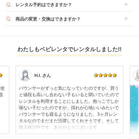
沖縄・離島をのぞくどこでも配送いたします。
場合や、在庫切れによりご注文をキャンセルさせてい
レンタル予約はできますか？
詳しくは
こちら
をご確認ください。
※空港への配達はご対応できかねますのであらかじめ
ただく場合がございます。あらかじめご了承くださ
ご了承ください。
ベビレンタでは配送日を180日後のお日にちまで指定
い。
商品の変更・交換はできますか？
可能ですので、商品のご注文時にご希望のお日にちに
※万が一キャンセルとなった場合には、代金は全額ご
配送日指定をしてください。レンタル開始日は到着日
発送前に限り可能です。
返金いたします。
の翌日となります。
通常、商品到着日の5日前には発送準備が完了してお
りますので、それ以降の受付は出来かねます。
リユース品は返却された商品を点検・クリーニングし
わたしもベビレンタでレンタルしました!!
また、レンタル期間の変更も商品発送前であれば変更
てお届けしております。そのため、小さなキズや使用
可能です。
感はございますが、故障や大きなキズ、シミなどのリ
商品やレンタル期間の変更は
こちら
からご連絡くださ
ペアできないものは除き、お客様にお出ししていま
い。
す。
点検清掃については
こちら
もご確認ください。
H.I. さん
日使
バウンサーがずっと気になっていたのですが、買う
題
と値段も高いし合わない子もいると聞いていたので
レンタルを利用することにしました。抱っこでしか
寝ない子だったのですが、揺れが心地いいみたいで
バウンサーでも寝るようになりました。3ヶ月レン
タルなのでまだまだ活躍してくれそうです。そして
購入検討中です。ありがとうございます。