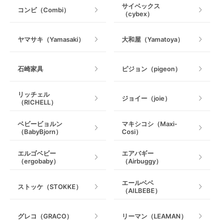
サイベックス
コンビ（Combi）
（cybex）
室内遊具
ヤマサキ（Yamasaki）
大和屋（Yamatoya）
石崎家具
ピジョン（pigeon）
リッチェル
ジョイー（joie）
（RICHELL）
ベビービョルン
マキシコシ（Maxi-
（BabyBjorn）
Cosi）
エルゴベビー
エアバギー
（ergobaby）
（Airbuggy）
エールベベ
ストッケ（STOKKE）
（AILBEBE）
グレコ（GRACO）
リーマン（LEAMAN）