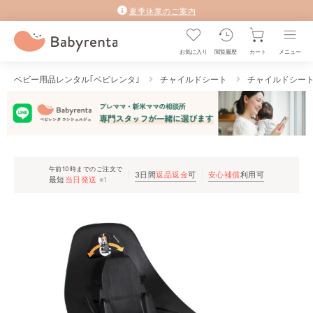
夏季休業のご案内
お気に入り
閲覧履歴
カート
メニュー
ベビー用品レンタル｢ベビレンタ｣
チャイルドシート
チャイルドシー
午前10時までのご注文で
3日間
返品返金
可
安心補償
利用可
最短
当日発送
※1