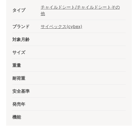
チャイルドシート/チャイルドシートその
タイプ
他
ブランド
サイベックス(cybex)
対象月齢
サイズ
重量
耐荷重
安全基準
発売年
機能