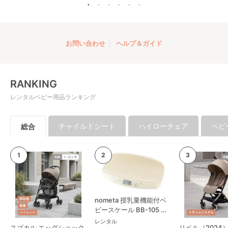
お問い合わせ
ヘルプ＆ガイド
RANKING
レンタルベビー用品ランキング
チャイルドシート
ハイローチェア
ベビ
総合
nometa 授乳量機能付ベ
ビースケール BB-105 タ
ニタ(TANITA) ベビースケ
レンタル
スゴカル エッグショック
リベル（2024