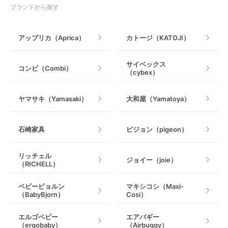
授乳グッズ・ママ用品
ブランドから探す
手押し車・歩行器
アップリカ（Aprica）
カトージ（KATOJI）
乗用玩具・乗り物
サイベックス
コンビ（Combi）
（cybex）
室内遊具
ヤマサキ（Yamasaki）
大和屋（Yamatoya）
石崎家具
ピジョン（pigeon）
リッチェル
ジョイー（joie）
（RICHELL）
ベビービョルン
マキシコシ（Maxi-
（BabyBjorn）
Cosi）
エルゴベビー
エアバギー
（ergobaby）
（Airbuggy）