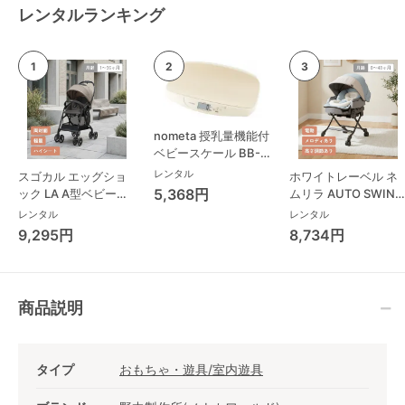
レンタルランキング
nometa 授乳量機能付
ベビースケール BB-
105 タニタ(TANITA)
レンタル
スゴカル エッグショ
ホワイトレーベル ネ
ベビースケール・体重
5,368円
ック LA A型ベビーカ
ムリラ AUTO SWING
計
ー コンビ(Combi)
BEDi Long スリープ
レンタル
レンタル
シェル EG コンビ
9,295円
8,734円
(Combi) ハイローチ
ェア・ベビーラック
商品説明
タイプ
おもちゃ・遊具/室内遊具