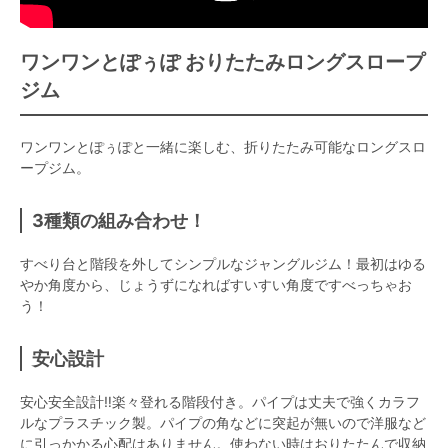
ワンワンとぽぅぽ おりたたみロングスロープ
ジム
ワンワンとぽぅぽと一緒に楽しむ、折りたたみ可能なロングスロ
ープジム。
3種類の組み合わせ！
すべり台と階段を外してシンプルなジャングルジム！最初はゆる
やか角度から、じょうずになればすいすい角度ですべっちゃお
う！
安心設計
安心安全設計‼楽々登れる階段付き。パイプは丈夫で強くカラフ
ルなプラスチック製。パイプの角などに突起が無いので洋服など
に引っかかる心配はありません。使わない時はおりたたんで収納