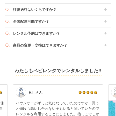
します。商品によっては入荷後に開封し組み立て及び
ベビレンタでは「安心補償オプション」をご用意して
往復送料はいくらですか？
走行テストを行う場合がございます。
おります。
また、新品商品はご注文後にメーカーからお取り寄せ
ご注文時に商品と一緒にカートへ入れ安心補償オプシ
送料は商品サイズによって異なります。商品をカート
全国配達可能ですか？
となる場合がございます。その際、メーカーの都合に
ョンをご購入ください。
へ入れ、カートページから住所を入力すると送料が確
よっては、表示されているお届け予定日よりも遅れる
２つのプランごとに補償内容は異なります。
認いただけます。
沖縄・離島をのぞくどこでも配送いたします。
場合や、在庫切れによりご注文をキャンセルさせてい
レンタル予約はできますか？
詳しくは
こちら
をご確認ください。
※空港への配達はご対応できかねますのであらかじめ
ただく場合がございます。あらかじめご了承くださ
ご了承ください。
ベビレンタでは配送日を180日後のお日にちまで指定
い。
商品の変更・交換はできますか？
可能ですので、商品のご注文時にご希望のお日にちに
※万が一キャンセルとなった場合には、代金は全額ご
配送日指定をしてください。レンタル開始日は到着日
発送前に限り可能です。
返金いたします。
の翌日となります。
通常、商品到着日の5日前には発送準備が完了してお
りますので、それ以降の受付は出来かねます。
リユース品は返却された商品を点検・クリーニングし
わたしもベビレンタでレンタルしました!!
また、レンタル期間の変更も商品発送前であれば変更
てお届けしております。そのため、小さなキズや使用
可能です。
感はございますが、故障や大きなキズ、シミなどのリ
商品やレンタル期間の変更は
こちら
からご連絡くださ
ペアできないものは除き、お客様にお出ししていま
い。
す。
点検清掃については
こちら
もご確認ください。
H.I. さん
日使
バウンサーがずっと気になっていたのですが、買う
題
と値段も高いし合わない子もいると聞いていたので
レンタルを利用することにしました。抱っこでしか