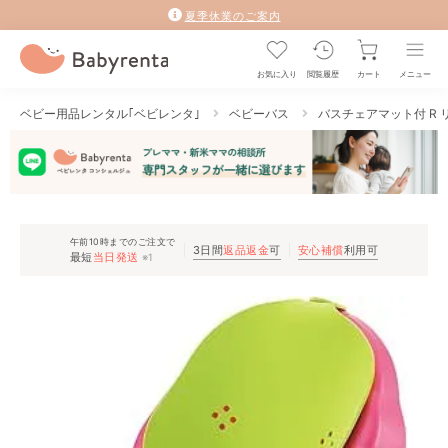
夏季休業のご案内
お気に入り
閲覧履歴
カート
メニュー
ベビー用品レンタル｢ベビレンタ｣
ベビーバス
バスチェアマット付 R リッ
午前10時までのご注文で
3日間
返品返金
可
安心補償
利用可
最短
当日発送
※1