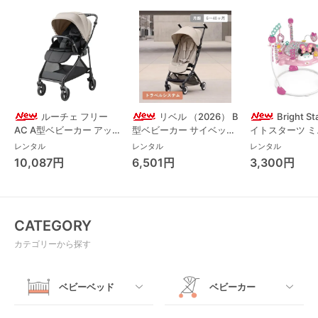
ルーチェ フリー
リベル （2026） B
Bright S
AC A型ベビーカー アッ
型ベビーカー サイベック
イトスターツ 
プリカ(Aprica) A型ベビ
ス(cybex)
ス フォーエバー
レンタル
レンタル
レンタル
ーカー アップリカ
レンド ジャンパ
10,087円
6,501円
3,300円
(Aprica)
パルー キッズツ
(Kids2)
CATEGORY
カテゴリーから探す
ベビーベッド
ベビーカー