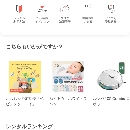
レンタル
安心補償
多様な
除菌清掃
どこでも
利用方法
オプション
決済手段
の徹底
受取返却
こちらもいかがですか？
おもちゃの定期便「ベ
ねくるみ ホワイトラ
ルンバ 105 Combo ロ
ビレンタ・トイ」
パン
ボット
レンタルランキング