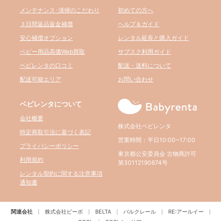
メンテナンス･清掃のこだわり
初めての方へ
３日間返品返金補償
ヘルプ＆ガイド
安心補償オプション
レンタル延長と購入ガイド
ベビー用品高価Web買取
サブスク利用ガイド
ベビレンタの口コミ
配送・送料について
配送可能エリア
お問い合わせ
ベビレンタについて
会社概要
株式会社ベビレンタ
特定商取引法に基づく表記
営業時間：平日10:00~17:00
プライバシーポリシー
東京都公安委員会 古物商許可
利用規約
第30112190674号
レンタル契約に関する注意事項
通知書
関連会社
株式会社ビーボ
BELTA
パルクレール
RE:アールイー