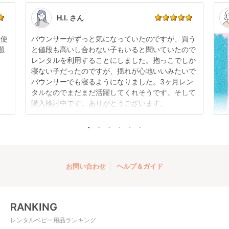
い。
す。
点検清掃については
こちら
もご確認ください。
H.I. さん
日使
バウンサーがずっと気になっていたのですが、買う
題
と値段も高いし合わない子もいると聞いていたので
レンタルを利用することにしました。抱っこでしか
寝ない子だったのですが、揺れが心地いいみたいで
バウンサーでも寝るようになりました。3ヶ月レン
タルなのでまだまだ活躍してくれそうです。そして
購入検討中です。ありがとうございます。
お問い合わせ
ヘルプ＆ガイド
RANKING
レンタルベビー用品ランキング