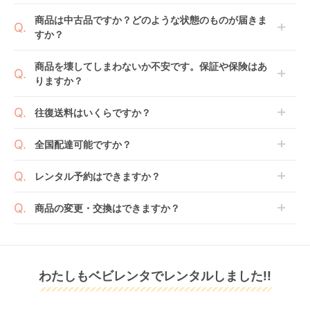
1ヶ月レンタルなら30日間として、レンタル契約終了
ご注文後にレンタル延長していただくことでご希望期
商品は中古品ですか？どのような状態のものが届きま
日までに配送業者（佐川急便）に商品の引渡しとなり
間の利用が可能です。
すか？
ます。
例えば4ヶ月の場合、3ヶ月レンタル＋1ヶ月延長とし
てご利用いただくか、もしくは6ヶ月レンタルご注文
商品によっては「新品」と「リユース品」を選べるも
商品を壊してしまわないか不安です。保証や保険はあ
の上で、早期にご返却ください。
のもございます。
りますか？
新品商品はメーカーから仕入れた状態のものをお送り
します。商品によっては入荷後に開封し組み立て及び
ベビレンタでは「安心補償オプション」をご用意して
往復送料はいくらですか？
走行テストを行う場合がございます。
おります。
また、新品商品はご注文後にメーカーからお取り寄せ
ご注文時に商品と一緒にカートへ入れ安心補償オプシ
送料は商品サイズによって異なります。商品をカート
全国配達可能ですか？
となる場合がございます。その際、メーカーの都合に
ョンをご購入ください。
へ入れ、カートページから住所を入力すると送料が確
よっては、表示されているお届け予定日よりも遅れる
２つのプランごとに補償内容は異なります。
認いただけます。
沖縄・離島をのぞくどこでも配送いたします。
場合や、在庫切れによりご注文をキャンセルさせてい
レンタル予約はできますか？
詳しくは
こちら
をご確認ください。
※空港への配達はご対応できかねますのであらかじめ
ただく場合がございます。あらかじめご了承くださ
ご了承ください。
ベビレンタでは配送日を180日後のお日にちまで指定
い。
商品の変更・交換はできますか？
可能ですので、商品のご注文時にご希望のお日にちに
※万が一キャンセルとなった場合には、代金は全額ご
配送日指定をしてください。レンタル開始日は到着日
発送前に限り可能です。
返金いたします。
の翌日となります。
通常、商品到着日の5日前には発送準備が完了してお
りますので、それ以降の受付は出来かねます。
リユース品は返却された商品を点検・クリーニングし
わたしもベビレンタでレンタルしました!!
また、レンタル期間の変更も商品発送前であれば変更
てお届けしております。そのため、小さなキズや使用
可能です。
感はございますが、故障や大きなキズ、シミなどのリ
商品やレンタル期間の変更は
こちら
からご連絡くださ
ペアできないものは除き、お客様にお出ししていま