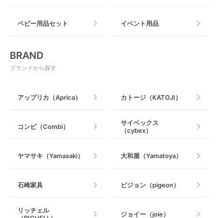
ねじとめタイプ
おもちゃのサブスク
すべて
ベビー用品セット
イベント用品
おもちゃ
電動搾乳器
BRAND
ベビージム
授乳グッズ・ママ用品
ブランドから探す
手押し車・歩行器
アップリカ（Aprica）
カトージ（KATOJI）
乗用玩具・乗り物
サイベックス
コンビ（Combi）
（cybex）
室内遊具
ヤマサキ（Yamasaki）
大和屋（Yamatoya）
石崎家具
ピジョン（pigeon）
リッチェル
ジョイー（joie）