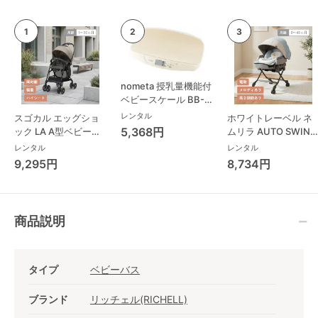
nometa 授乳量機能付
ベビースケール BB-
105 タニタ(TANITA)
レンタル
スゴカル エッグショ
ホワイトレーベル ネ
ベビースケール・体重
5,368円
ック LA A型ベビーカ
ムリラ AUTO SWING
計
ー コンビ(Combi)
BEDi Long スリープ
レンタル
レンタル
シェル EG コンビ
9,295円
8,734円
(Combi) ハイローチ
ェア・ベビーラック
商品説明
タイプ
ベビーバス
ブランド
リッチェル(RICHELL)