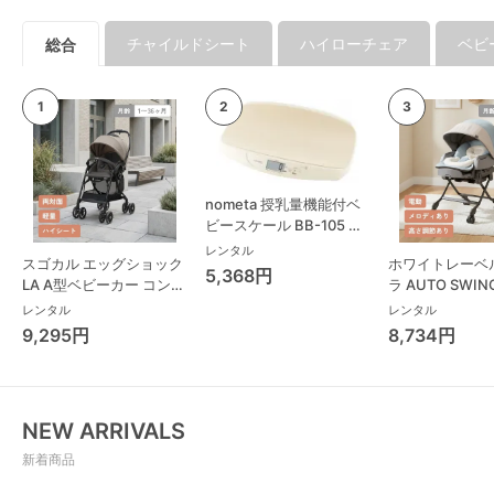
チャイルドシート
ハイローチェア
ベビ
総合
nometa 授乳量機能付ベ
ビースケール BB-105 タ
ニタ(TANITA) ベビースケ
レンタル
スゴカル エッグショック
ホワイトレーベ
ール・体重計
5,368円
LA A型ベビーカー コンビ
ラ AUTO SWING
(Combi)
Long スリープ
レンタル
レンタル
コンビ(Combi)
9,295円
8,734円
チェア・ベビー
NEW ARRIVALS
新着商品