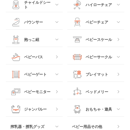
すべて
すべて
チャイルドシー
ハイローチェア
ト
ミニサイズベビーベッ
A型ベビーカー
ド
すべて
すべて
バウンサー
ベビーチェア
レギュラーサイズベビ
B型ベビーカー
ーベッド
ベビーシート
電動ハイローチェア
すべて
すべて
抱っこ紐
ベビースケール
ベッドインベッド
二人乗りベビーカー
チャイルドシート
手動ハイローチェア
電動タイプ
ハイチェア
すべて
ベビーバス
ベビーサークル
クーファン
ベビーカーその他
ジュニアシート
バウンシングタイプ
ローチェア
抱っこ紐・おんぶ紐
すべて
マットレス・布団
チャイルドシートその
ベビーゲート
プレイマット
他
ロッキングタイプ
テーブルチェア
スリング
プラスチック製
すべて
ベビーベッドその他
ベビーモニター
ベッドメリー
ヒップシート
メッシュ製
おくだけタイプ
ジャンパルー
おもちゃ・遊具
抱っこ紐その他
木製
つっぱりタイプ
すべて
搾乳器・授乳グッズ
ベビー用品その他
マット製