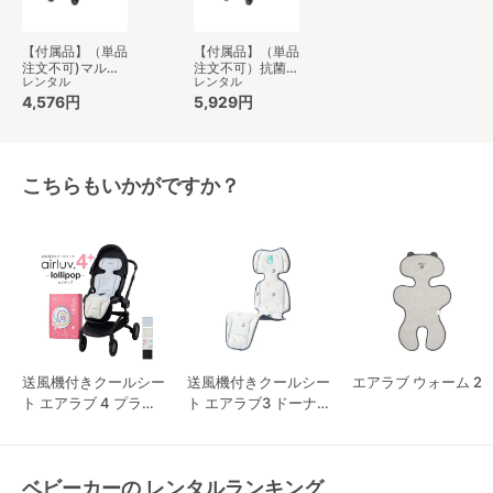
【付属品】（単品
【付属品】（単品
注文不可)マルチ
注文不可）抗菌・
レンタル
レンタル
レインカバー 両
抗ウイルス加工
対面用 ピジョン
4,576円
ベビーカーカバー
5,929円
(pigeon) ベビー
両対面用 ピジョ
カー小物
ン(pigeon) ベビ
ーカー小物
こちらもいかがですか？
送風機付きクールシー
送風機付きクールシー
エアラブ ウォーム 2
ト エアラブ 4 プラス
ト エアラブ3 ドーナ
ロリポップ
ツ
ベビーカーの レンタルランキング