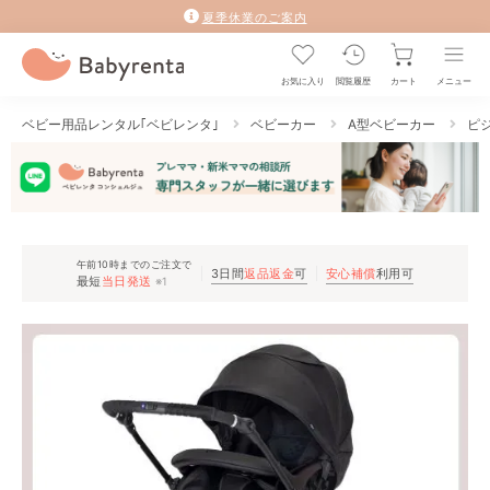
夏季休業のご案内
お気に入り
閲覧履歴
カート
メニュー
ベビー用品レンタル｢ベビレンタ｣
ベビーカー
A型ベビーカー
ピジ
午前10時までのご注文で
3日間
返品返金
可
安心補償
利用可
最短
当日発送
※1