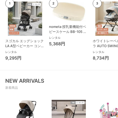
nometa 授乳量機能付ベ
ビースケール BB-105 タ
ニタ(TANITA) ベビースケ
レンタル
スゴカル エッグショック
ホワイトレーベ
ール・体重計
5,368円
LA A型ベビーカー コンビ
ラ AUTO SWING
(Combi)
Long スリープ
レンタル
レンタル
コンビ(Combi)
9,295円
8,734円
チェア・ベビー
NEW ARRIVALS
新着商品