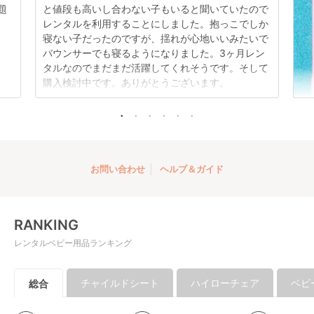
題
と値段も高いし合わない子もいると聞いていたので
レンタルを利用することにしました。抱っこでしか
ホワイトレーベル ラ
寝ない子だったのですが、揺れが心地いいみたいで
ベリタ エッグショッ
バウンサーでも寝るようになりました。3ヶ月レン
ク AL コンビ(Combi)
レンタル
タルなのでまだまだ活躍してくれそうです。そして
A型ベビーカー
4,653
円 〜
購入検討中です。ありがとうございます。
お問い合わせ
ヘルプ＆ガイド
RANKING
レンタルベビー用品ランキング
チャイルドシート
ハイローチェア
ベビ
総合