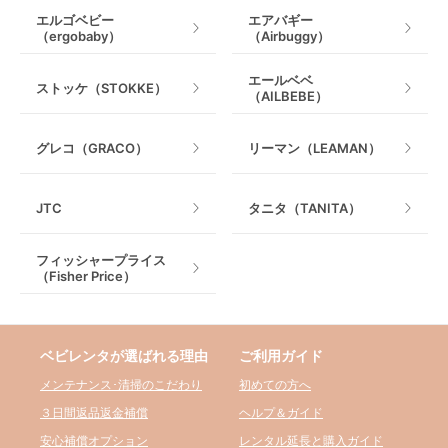
エルゴベビー
エアバギー
（ergobaby）
（Airbuggy）
エールベベ
ストッケ（STOKKE）
（AILBEBE）
グレコ（GRACO）
リーマン（LEAMAN）
JTC
タニタ（TANITA）
フィッシャープライス
（Fisher Price）
ベビレンタが選ばれる理由
ご利用ガイド
メンテナンス･清掃のこだわり
初めての方へ
３日間返品返金補償
ヘルプ＆ガイド
安心補償オプション
レンタル延長と購入ガイド