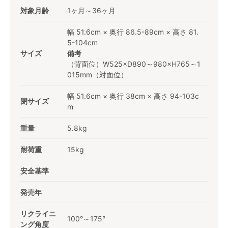
対象月齢
1ヶ月～36ヶ月
幅 51.6cm × 奥行 86.5-89cm × 高さ 81.
5-104cm
サイズ
備考
（背面位）W525×D890～980×H765～1
015mm（対面位）
幅 51.6cm × 奥行 38cm × 高さ 94-103c
閉サイズ
m
重量
5.8kg
耐荷重
15kg
安全基準
発売年
リクライニ
100°～175°
ング角度