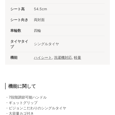
シート高
54.5cm
シート向き
両対面
車輪数
四輪
タイヤタイ
シングルタイヤ
プ
機能
ハイシート
,
洗濯機対応
,
軽量
機能に関して
・7段階調節可能ハンドル
・ギュットグリップ
・ピジョンこだわりのシングルタイヤ
・大容量カゴ付き