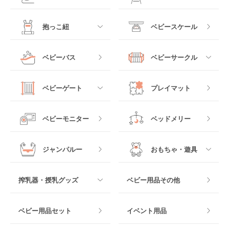
レギュラーサイズベビ
B型ベビーカー
ーベッド
ベビーシート
電動ハイローチェア
すべて
すべて
抱っこ紐
ベビースケール
ベッドインベッド
二人乗りベビーカー
チャイルドシート
手動ハイローチェア
電動タイプ
ハイチェア
すべて
ベビーバス
ベビーサークル
クーファン
ベビーカーその他
ジュニアシート
バウンシングタイプ
ローチェア
抱っこ紐・おんぶ紐
すべて
マットレス・布団
チャイルドシートその
ベビーゲート
プレイマット
他
ロッキングタイプ
テーブルチェア
スリング
プラスチック製
すべて
ベビーベッドその他
ベビーモニター
ベッドメリー
ヒップシート
メッシュ製
おくだけタイプ
ジャンパルー
おもちゃ・遊具
抱っこ紐その他
木製
つっぱりタイプ
すべて
搾乳器・授乳グッズ
ベビー用品その他
マット製
ねじとめタイプ
おもちゃのサブスク
すべて
ベビー用品セット
イベント用品
おもちゃ