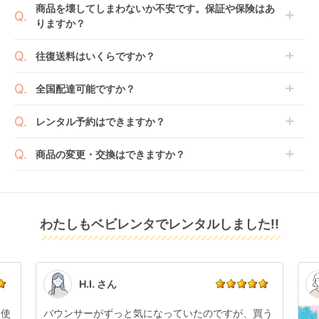
商品を壊してしまわないか不安です。保証や保険はあ
の上で、早期にご返却ください。
のもございます。
りますか？
ランフィ RB0 ピジョ
ラクーナ クッ
ラクーナ クッション
新品商品はメーカーから仕入れた状態のものをお送り
ン(pigeon) A型ベビー
ション フリー プラス
フリー プラス AD
します。商品によっては入荷後に開封し組み立て及び
ベビレンタでは「安心補償オプション」をご用意して
カー
AE (アカチャンホンポ
（アカチャンホンポ限
往復送料はいくらですか？
レンタル
レンタル
レンタル
走行テストを行う場合がございます。
おります。
限定モデル) A型ベビ
定モデル） A型ベビー
11,583
19,129
21,703
円 〜
円 〜
円 〜
また、新品商品はご注文後にメーカーからお取り寄せ
ご注文時に商品と一緒にカートへ入れ安心補償オプシ
ーカー アップリカ
カー アップリカ
送料は商品サイズによって異なります。商品をカート
全国配達可能ですか？
となる場合がございます。その際、メーカーの都合に
(Aprica)
(Aprica)
ョンをご購入ください。
へ入れ、カートページから住所を入力すると送料が確
よっては、表示されているお届け予定日よりも遅れる
２つのプランごとに補償内容は異なります。
認いただけます。
沖縄・離島をのぞくどこでも配送いたします。
場合や、在庫切れによりご注文をキャンセルさせてい
レンタル予約はできますか？
詳しくは
こちら
をご確認ください。
※空港への配達はご対応できかねますのであらかじめ
ただく場合がございます。あらかじめご了承くださ
ご了承ください。
ベビレンタでは配送日を180日後のお日にちまで指定
い。
商品の変更・交換はできますか？
可能ですので、商品のご注文時にご希望のお日にちに
※万が一キャンセルとなった場合には、代金は全額ご
配送日指定をしてください。レンタル開始日は到着日
発送前に限り可能です。
返金いたします。
の翌日となります。
フォックス カブ キャ
イクサ スイブ (IXXA
スゴカルエアー エッ
通常、商品到着日の5日前には発送準備が完了してお
リーコット と シート
swiv) A型ベビーカー
グショック AM コン
りますので、それ以降の受付は出来かねます。
リユース品は返却された商品を点検・クリーニングし
ストローラー バガブ
ヌナ(nuna)
ビ(Combi) A型ベビー
レンタル
わたしもベビレンタでレンタルしました!!
また、レンタル期間の変更も商品発送前であれば変更
レンタル
レンタル
てお届けしております。そのため、小さなキズや使用
ー(Bugaboo)
カー
35,750
26,422
5,368
円 〜
円 〜
円 〜
可能です。
感はございますが、故障や大きなキズ、シミなどのリ
商品やレンタル期間の変更は
こちら
からご連絡くださ
ペアできないものは除き、お客様にお出ししていま
い。
す。
点検清掃については
こちら
もご確認ください。
H.I. さん
日使
バウンサーがずっと気になっていたのですが、買う