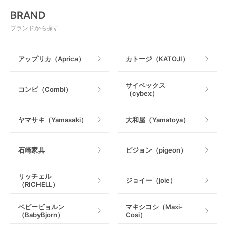
電動搾乳器
BRAND
ベビージム
授乳グッズ・ママ用品
ブランドから探す
手押し車・歩行器
アップリカ（Aprica）
カトージ（KATOJI）
乗用玩具・乗り物
サイベックス
コンビ（Combi）
（cybex）
室内遊具
ヤマサキ（Yamasaki）
大和屋（Yamatoya）
石崎家具
ピジョン（pigeon）
リッチェル
ジョイー（joie）
（RICHELL）
ベビービョルン
マキシコシ（Maxi-
（BabyBjorn）
Cosi）