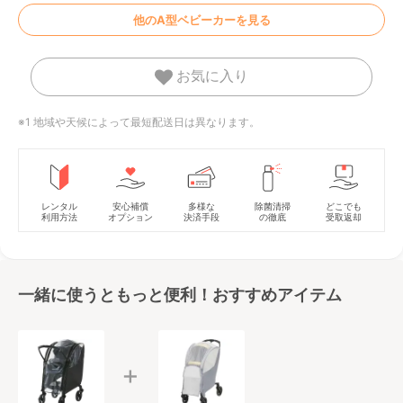
他のA型ベビーカーを見る
お気に入り
※1 地域や天候によって最短配送日は異なります。
レンタル
安心補償
多様な
除菌清掃
どこでも
利用方法
オプション
決済手段
の徹底
受取返却
一緒に使うともっと便利！おすすめアイテム