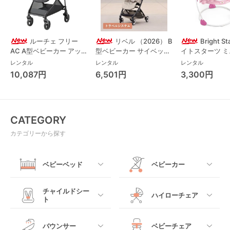
ルーチェ フリー
リベル （2026） B
Bright S
AC A型ベビーカー アッ
型ベビーカー サイベック
イトスターツ 
プリカ(Aprica) A型ベビ
ス(cybex)
ス フォーエバー
レンタル
レンタル
レンタル
ーカー アップリカ
レンド ジャンパ
10,087円
6,501円
3,300円
(Aprica)
パルー キッズツ
(Kids2)
CATEGORY
カテゴリーから探す
ベビーベッド
ベビーカー
すべて
すべて
チャイルドシー
ハイローチェア
ト
ミニサイズベビーベッ
A型ベビーカー
ド
すべて
すべて
バウンサー
ベビーチェア