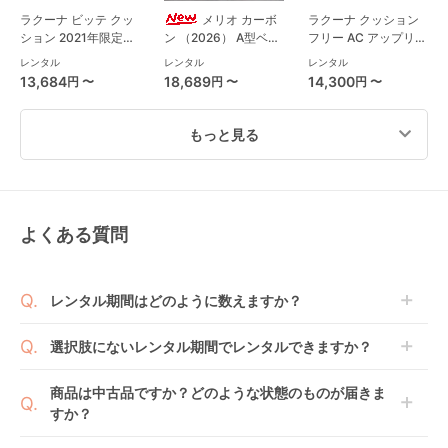
ラクーナ ビッテ クッ
メリオ カーボ
ラクーナ クッション
ション 2021年限定モ
ン （2026） A型ベビ
フリー AC アップリカ
デル(アカチャンホン
ーカー サイベックス
(aprica) A型ベビーカ
レンタル
レンタル
レンタル
ポ限定モデル) A型ベ
(cybex)
ー
13,684
18,689
14,300
円 〜
円 〜
円 〜
ビーカー アップリカ
(aprica)
もっと見る
よくある質問
ライトトラックス 3
スゴカルα 4キャス
スゴカル Switch plus
DLX A型ベビーカー
compact エッグショ
エッグショック ロッ
ジョイー(joie)
ック HU A型ベビーカ
タ AT A型ベビーカー
レンタル
レンタル
レンタル
レンタル期間はどのように数えますか？
ー コンビ(Combi)
コンビ(Combi)
8,217
13,684
14,300
円 〜
円 〜
円 〜
商品到着日を0日目と起算し、到着日の翌日から利用
選択肢にないレンタル期間でレンタルできますか？
開始日1日目となります。
1ヶ月レンタルなら30日間として、レンタル契約終了
ご注文後にレンタル延長していただくことでご希望期
商品は中古品ですか？どのような状態のものが届きま
日までに配送業者（佐川急便）に商品の引渡しとなり
間の利用が可能です。
すか？
ます。
例えば4ヶ月の場合、3ヶ月レンタル＋1ヶ月延長とし
てご利用いただくか、もしくは6ヶ月レンタルご注文
商品によっては「新品」と「リユース品」を選べるも