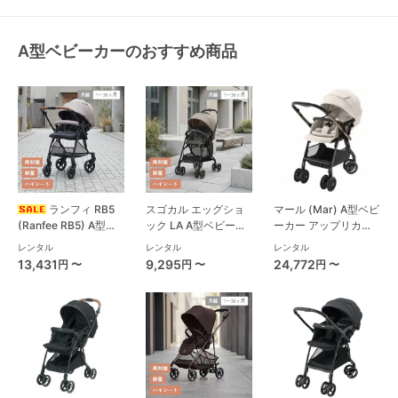
A型ベビーカーのおすすめ商品
ランフィ RB5
スゴカル エッグショ
マール (Mar) A型ベビ
(Ranfee RB5) A型ベ
ック LA A型ベビーカ
ーカー アップリカ
ビーカー ピジョン
ー コンビ(Combi)
(Aprica)
レンタル
レンタル
レンタル
(pigeon)
13,431
9,295
24,772
円 〜
円 〜
円 〜