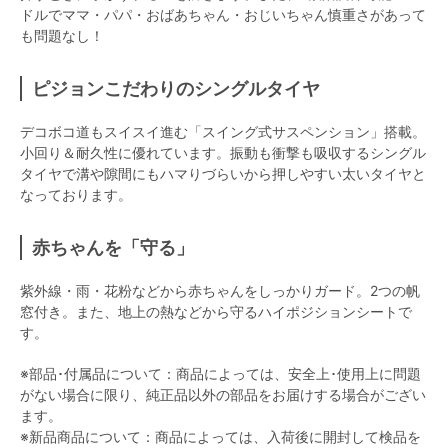
ドルでママ・パパ・おばあちゃん・おじいちゃん慎重さがあって
も問題なし！
ピジョンこだわりのシングルタイヤ
デコボコ道もスイスイ進む「スイング式サスペンション」搭載。
小回り＆耐久性に優れています。振動も衝撃も吸収するシングル
タイヤで溝や隙間にもハマりづらいから押しやすい太いタイヤと
なっております。
赤ちゃんを「守る」
紫外線・雨・花粉などから赤ちゃんをしっかりガード。2つの帆
窓付き。また、地上の熱などから守るハイポジションシートで
す。
※部品･付属品について：商品によっては、安全上･使用上に問題
がない場合に限り、純正品以外の部品をお届けする場合がござい
ます。
※新品商品について：商品によっては、入荷後に開封して検品を