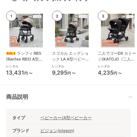
ランフィ RB5
スゴカル エッグショ
二人でゴーDX カトー
(Ranfee RB5) A型ベ
ック LA A型ベビーカ
ジ(KATOJI)《二人乗
ビーカー ピジョン
ー コンビ(Combi)
り》 二人乗り/双子用
レンタル
レンタル
レンタル
(pigeon)
ベビーカー
13,431
9,295
4,235
円 〜
円 〜
円 〜
商品説明
タイプ
ベビーカー/A型ベビーカー
ブランド
ピジョン(pigeon)