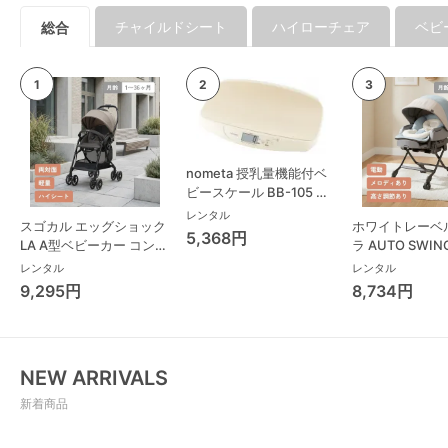
チャイルドシート
ハイローチェア
ベビ
総合
nometa 授乳量機能付ベ
ビースケール BB-105 タ
ニタ(TANITA) ベビースケ
レンタル
スゴカル エッグショック
ホワイトレーベ
ール・体重計
5,368円
LA A型ベビーカー コンビ
ラ AUTO SWING
(Combi)
Long スリープ
レンタル
レンタル
コンビ(Combi)
9,295円
8,734円
チェア・ベビー
NEW ARRIVALS
新着商品