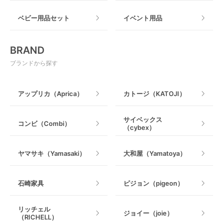
おもちゃのサブスク
すべて
ベビー用品セット
イベント用品
おもちゃ
電動搾乳器
BRAND
ベビージム
授乳グッズ・ママ用品
ブランドから探す
手押し車・歩行器
アップリカ（Aprica）
カトージ（KATOJI）
乗用玩具・乗り物
サイベックス
コンビ（Combi）
（cybex）
室内遊具
ヤマサキ（Yamasaki）
大和屋（Yamatoya）
石崎家具
ピジョン（pigeon）
リッチェル
ジョイー（joie）
（RICHELL）