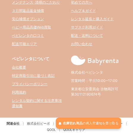
メンテナンス･清掃のこだわり
初めての方へ
３日間返品返金補償
ヘルプ＆ガイド
安心補償オプション
レンタル延長と購入ガイド
ベビー用品高価Web買取
サブスク利用ガイド
ベビレンタの口コミ
配送・送料について
配送可能エリア
お問い合わせ
ベビレンタについて
会社概要
株式会社ベビレンタ
特定商取引法に基づく表記
営業時間：平日10:00~17:00
プライバシーポリシー
東京都公安委員会 古物商許可
利用規約
第30112190674号
レンタル契約に関する注意事項
通知書
在庫切れ商品
の
再入荷
通知を
受け取る
関連会社
株式会社ビーボ
BELTA
パルクレール
RE:アールイー
QOOL
QOOLキャリア