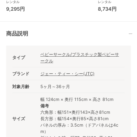
ー コンビ(Combi)
BEDi Long スリープ
レンタル
レンタル
シェル EG コンビ
9,295円
8,734円
(Combi) ハイローチ
ェア・ベビーラック
商品説明
ベビーサークル/プラスチック製ベビーサ
タイプ
ークル
ブランド
ジェー・ティー・シー(JTC)
対象月齢
5ヶ月～36ヶ月
幅 124cm × 奥行 115cm × 高さ 81cm
備考
六角形：幅151×奥行143×高さ81cm
サイズ
長方形：幅154×奥行85×高さ81cm
パネルの厚み：3.5cm（ドアパネルは4c
m）