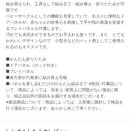
組み替えられ、工具なしで組み立て・組み換え・折りたたみが可
能です。
ベビーサークルとしての機能も充実していて、出入りに便利なド
アパネルや、赤ちゃんの好奇心を刺激して手や指の発達を促進す
るプレイパネルも付属します。
汚れても水拭きができるのでお手入れも楽々です。また、とても
かわいいデザインなので、小型犬などのペット用としてご使用さ
れるのもオススメです。
■かんたん折りたたみ
■ドアパネル（ロック付き）
■プレイパネル
■長方形や六角形に組み替え可能
■パネルを差し込むだけのかんたん組み立て
※部品･付属品につ
いて：商品によっては、安全上･使用上に問題がない場合に限
り、純正品以外の部品をお届けする場合がございます。
※新品商品について：商品によっては、入荷後に開封して検品を
行う場合がございます。あらかじめご了承ください。