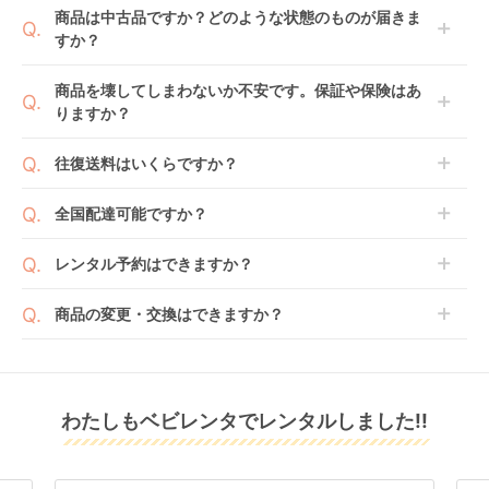
ご注文後にレンタル延長していただくことでご希望期
商品は中古品ですか？どのような状態のものが届きま
日までに配送業者（佐川急便）に商品の引渡しとなり
間の利用が可能です。
すか？
ます。
例えば4ヶ月の場合、3ヶ月レンタル＋1ヶ月延長とし
てご利用いただくか、もしくは6ヶ月レンタルご注文
商品によっては「新品」と「リユース品」を選べるも
商品を壊してしまわないか不安です。保証や保険はあ
の上で、早期にご返却ください。
のもございます。
りますか？
新品商品はメーカーから仕入れた状態のものをお送り
します。商品によっては入荷後に開封し組み立て及び
ベビレンタでは「安心補償オプション」をご用意して
往復送料はいくらですか？
走行テストを行う場合がございます。
おります。
また、新品商品はご注文後にメーカーからお取り寄せ
ご注文時に商品と一緒にカートへ入れ安心補償オプシ
送料は商品サイズによって異なります。商品をカート
全国配達可能ですか？
となる場合がございます。その際、メーカーの都合に
ョンをご購入ください。
へ入れ、カートページから住所を入力すると送料が確
よっては、表示されているお届け予定日よりも遅れる
２つのプランごとに補償内容は異なります。
認いただけます。
沖縄・離島をのぞくどこでも配送いたします。
場合や、在庫切れによりご注文をキャンセルさせてい
レンタル予約はできますか？
詳しくは
こちら
をご確認ください。
※空港への配達はご対応できかねますのであらかじめ
ただく場合がございます。あらかじめご了承くださ
ご了承ください。
ベビレンタでは配送日を180日後のお日にちまで指定
い。
商品の変更・交換はできますか？
可能ですので、商品のご注文時にご希望のお日にちに
※万が一キャンセルとなった場合には、代金は全額ご
配送日指定をしてください。レンタル開始日は到着日
発送前に限り可能です。
返金いたします。
の翌日となります。
通常、商品到着日の5日前には発送準備が完了してお
りますので、それ以降の受付は出来かねます。
リユース品は返却された商品を点検・クリーニングし
わたしもベビレンタでレンタルしました!!
また、レンタル期間の変更も商品発送前であれば変更
てお届けしております。そのため、小さなキズや使用
可能です。
感はございますが、故障や大きなキズ、シミなどのリ
商品やレンタル期間の変更は
こちら
からご連絡くださ
ペアできないものは除き、お客様にお出ししていま
い。
す。