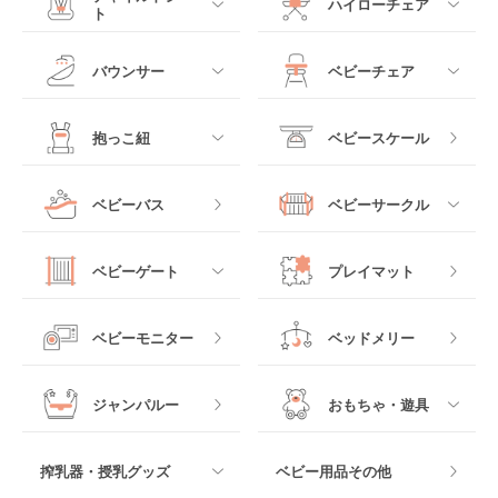
ハイローチェア
ト
ミニサイズベビーベッ
A型ベビーカー
ド
すべて
すべて
バウンサー
ベビーチェア
レギュラーサイズベビ
B型ベビーカー
ーベッド
ベビーシート
電動ハイローチェア
すべて
すべて
抱っこ紐
ベビースケール
ベッドインベッド
二人乗りベビーカー
チャイルドシート
手動ハイローチェア
電動タイプ
ハイチェア
すべて
ベビーバス
ベビーサークル
クーファン
ベビーカーその他
ジュニアシート
バウンシングタイプ
ローチェア
抱っこ紐・おんぶ紐
すべて
マットレス・布団
チャイルドシートその
ベビーゲート
プレイマット
他
ロッキングタイプ
テーブルチェア
スリング
プラスチック製
すべて
ベビーベッドその他
ベビーモニター
ベッドメリー
ヒップシート
メッシュ製
おくだけタイプ
ジャンパルー
おもちゃ・遊具
抱っこ紐その他
木製
つっぱりタイプ
すべて
搾乳器・授乳グッズ
ベビー用品その他
マット製
ねじとめタイプ