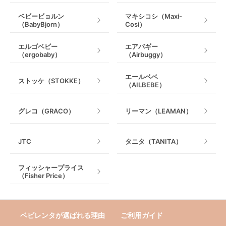
ベビービョルン
マキシコシ（Maxi-
（BabyBjorn）
Cosi）
エルゴベビー
エアバギー
（ergobaby）
（Airbuggy）
エールベベ
ストッケ（STOKKE）
（AILBEBE）
グレコ（GRACO）
リーマン（LEAMAN）
JTC
タニタ（TANITA）
フィッシャープライス
（Fisher Price）
ベビレンタが選ばれる理由
ご利用ガイド