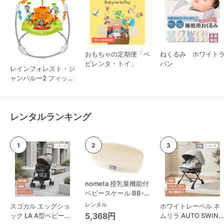
おもちゃの定期便「ベ
ねくるみ ホワイト
ビレンタ・トイ」
パン
レインフォレスト・ジ
ャンパルー2 フィッシ
ャープライス
レンタルランキング
nometa 授乳量機能付
ベビースケール BB-
105 タニタ(TANITA)
レンタル
スゴカル エッグショ
ホワイトレーベル ネ
ベビースケール・体重
5,368円
ック LA A型ベビーカ
ムリラ AUTO SWING
計