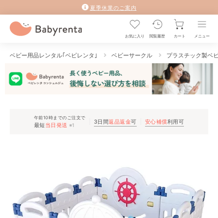
夏季休業のご案内
お気に入り
閲覧履歴
カート
メニュー
ベビー用品レンタル｢ベビレンタ｣
ベビーサークル
プラスチック製ベ
午前10時までのご注文で
3日間
返品返金
可
安心補償
利用可
最短
当日発送
※1