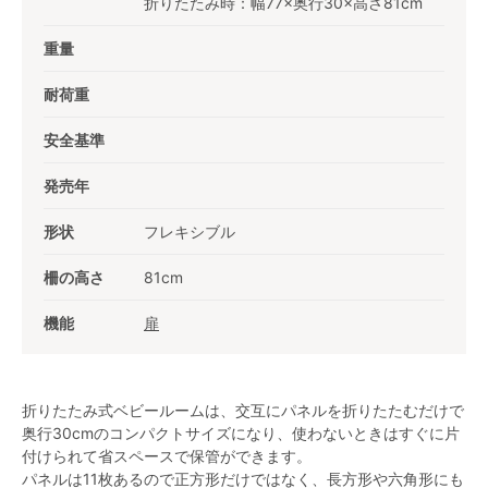
折りたたみ時：幅77×奥行30×高さ81cm
重量
耐荷重
安全基準
発売年
形状
フレキシブル
柵の高さ
81cm
機能
扉
折りたたみ式ベビールームは、交互にパネルを折りたたむだけで
奥行30cmのコンパクトサイズになり、使わないときはすぐに片
付けられて省スペースで保管ができます。
パネルは11枚あるので正方形だけではなく、長方形や六角形にも