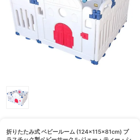
折りたたみ式 ベビールーム (124×115×81cm) プ
ラスチック製ベビーサークル ジェー・ティー・シ