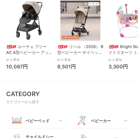
ルーチェ フリー
リベル （2026） B
Bright S
AC A型ベビーカー アッ
型ベビーカー サイベック
イトスターツ 
プリカ(Aprica) A型ベビ
ス(cybex)
ス フォーエバー
レンタル
レンタル
レンタル
ーカー アップリカ
レンド ジャンパ
10,087円
6,501円
3,300円
(Aprica)
パルー キッズツ
(Kids2)
CATEGORY
カテゴリーから探す
ベビーベッド
ベビーカー
すべて
すべて
チャイルドシー