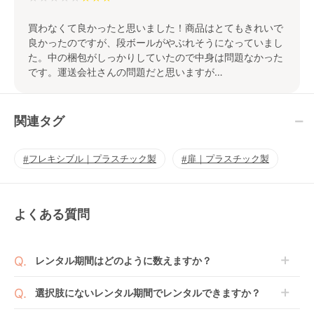
買わなくて良かったと思いました！商品はとてもきれいで
良かったのですが、段ボールがやぶれそうになっていまし
た。中の梱包がしっかりしていたので中身は問題なかった
です。運送会社さんの問題だと思いますが…
関連タグ
フレキシブル｜プラスチック製
扉｜プラスチック製
よくある質問
レンタル期間はどのように数えますか？
商品到着日を0日目と起算し、到着日の翌日から利用
選択肢にないレンタル期間でレンタルできますか？
開始日1日目となります。
1ヶ月レンタルなら30日間として、レンタル契約終了