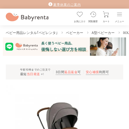
夏季休業のご案内
お気に入り
閲覧履歴
カート
メニュー
ベビー用品レンタル｢ベビレンタ｣
ベビーカー
A型ベビーカー
IX
午前10時までのご注文で
3日間
返品返金
可
安心補償
利用可
最短
当日発送
※1