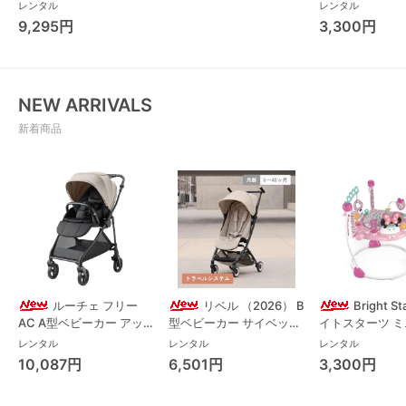
(Combi)
レンタル
レンタル
9,295円
3,300円
NEW ARRIVALS
新着商品
ルーチェ フリー
リベル （2026） B
Bright S
AC A型ベビーカー アッ
型ベビーカー サイベック
イトスターツ 
プリカ(Aprica) A型ベビ
ス(cybex)
ス フォーエバー
レンタル
レンタル
レンタル
ーカー アップリカ
レンド ジャンパ
10,087円
6,501円
3,300円
(Aprica)
パルー キッズツ
(Kids2)