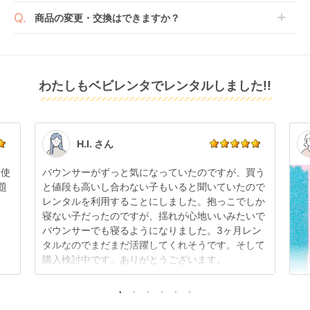
ご了承ください。
ベビレンタでは配送日を180日後のお日にちまで指定
い。
商品の変更・交換はできますか？
可能ですので、商品のご注文時にご希望のお日にちに
※万が一キャンセルとなった場合には、代金は全額ご
配送日指定をしてください。レンタル開始日は到着日
発送前に限り可能です。
返金いたします。
の翌日となります。
通常、商品到着日の5日前には発送準備が完了してお
りますので、それ以降の受付は出来かねます。
リユース品は返却された商品を点検・クリーニングし
わたしもベビレンタでレンタルしました!!
また、レンタル期間の変更も商品発送前であれば変更
てお届けしております。そのため、小さなキズや使用
可能です。
感はございますが、故障や大きなキズ、シミなどのリ
商品やレンタル期間の変更は
こちら
からご連絡くださ
ペアできないものは除き、お客様にお出ししていま
い。
す。
点検清掃については
こちら
もご確認ください。
H.I. さん
日使
バウンサーがずっと気になっていたのですが、買う
題
と値段も高いし合わない子もいると聞いていたので
レンタルを利用することにしました。抱っこでしか
寝ない子だったのですが、揺れが心地いいみたいで
バウンサーでも寝るようになりました。3ヶ月レン
タルなのでまだまだ活躍してくれそうです。そして
購入検討中です。ありがとうございます。