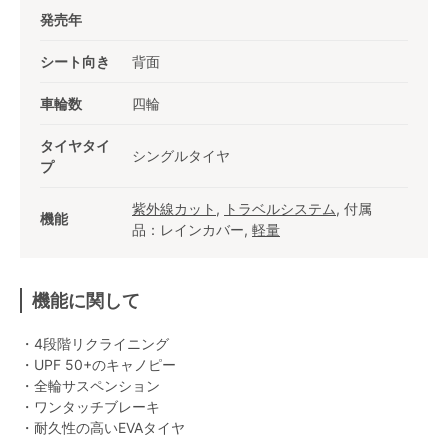
発売年
シート向き
背面
車輪数
四輪
タイヤタイ
シングルタイヤ
プ
紫外線カット
,
トラベルシステム
, 付属
機能
品：レインカバー,
軽量
機能に関して
・4段階リクライニング
・UPF 50+のキャノピー
・全輪サスペンション
・ワンタッチブレーキ
・耐久性の高いEVAタイヤ