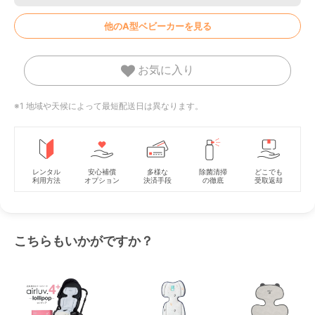
他のA型ベビーカーを見る
お気に入り
※1 地域や天候によって最短配送日は異なります。
レンタル
安心補償
多様な
除菌清掃
どこでも
利用方法
オプション
決済手段
の徹底
受取返却
こちらもいかがですか？