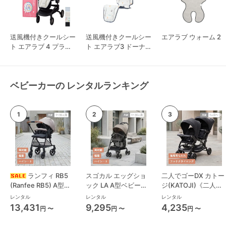
送風機付きクールシー
送風機付きクールシー
エアラブ ウォーム 2
ト エアラブ 4 プラス
ト エアラブ3 ドーナ
ロリポップ
ツ
ベビーカーの レンタルランキング
ランフィ RB5
スゴカル エッグショ
二人でゴーDX カトー
(Ranfee RB5) A型ベ
ック LA A型ベビーカ
ジ(KATOJI)《二人乗
ビーカー ピジョン
ー コンビ(Combi)
り》 二人乗り/双子用
レンタル
レンタル
レンタル
(pigeon)
ベビーカー
13,431
9,295
4,235
円 〜
円 〜
円 〜