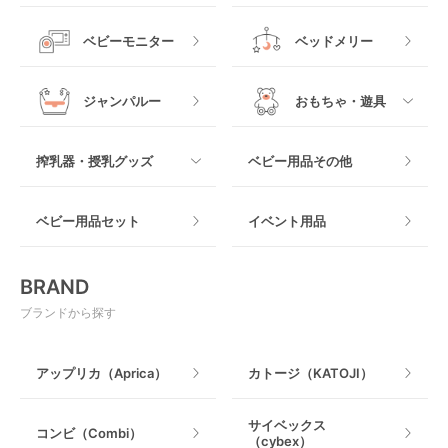
スリング
プラスチック製
すべて
ベビーベッドその他
ベビーモニター
ベッドメリー
ヒップシート
メッシュ製
おくだけタイプ
ジャンパルー
おもちゃ・遊具
抱っこ紐その他
木製
つっぱりタイプ
すべて
搾乳器・授乳グッズ
ベビー用品その他
マット製
ねじとめタイプ
おもちゃのサブスク
すべて
ベビー用品セット
イベント用品
おもちゃ
電動搾乳器
BRAND
ベビージム
授乳グッズ・ママ用品
ブランドから探す
手押し車・歩行器
アップリカ（Aprica）
カトージ（KATOJI）
乗用玩具・乗り物
サイベックス
コンビ（Combi）
（cybex）