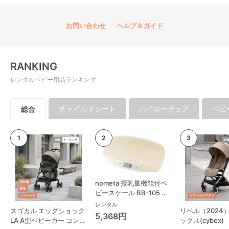
お問い合わせ
ヘルプ＆ガイド
RANKING
レンタルベビー用品ランキング
チャイルドシート
ハイローチェア
ベビ
総合
nometa 授乳量機能付ベ
ビースケール BB-105 タ
ニタ(TANITA) ベビースケ
レンタル
スゴカル エッグショック
リベル（2024
ール・体重計
5,368円
LA A型ベビーカー コンビ
ックス(cybex)