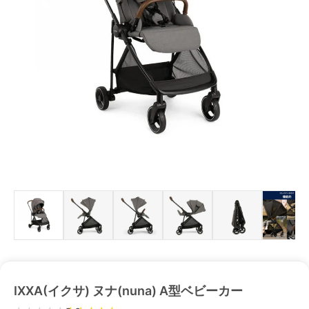
IXXA(イクサ) ヌナ(nuna) A型ベビーカー