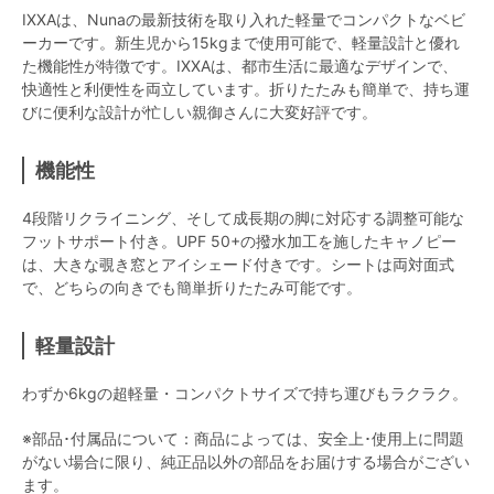
IXXAは、Nunaの最新技術を取り入れた軽量でコンパクトなベビ
ーカーです。新生児から15kgまで使用可能で、軽量設計と優れ
た機能性が特徴です。IXXAは、都市生活に最適なデザインで、
快適性と利便性を両立しています。折りたたみも簡単で、持ち運
びに便利な設計が忙しい親御さんに大変好評です。
機能性
4段階リクライニング、そして成長期の脚に対応する調整可能な
フットサポート付き。UPF 50+の撥水加工を施したキャノピー
は、大きな覗き窓とアイシェード付きです。シートは両対面式
で、どちらの向きでも簡単折りたたみ可能です。
軽量設計
わずか6kgの超軽量・コンパクトサイズで持ち運びもラクラク。
※部品･付属品について：商品によっては、安全上･使用上に問題
がない場合に限り、純正品以外の部品をお届けする場合がござい
ます。