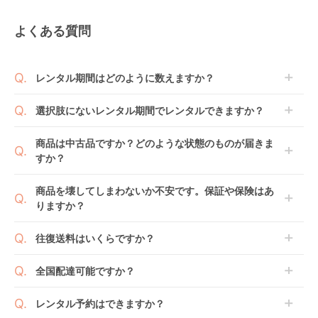
よくある質問
レンタル期間はどのように数えますか？
商品到着日を0日目と起算し、到着日の翌日から利用
選択肢にないレンタル期間でレンタルできますか？
開始日1日目となります。
1ヶ月レンタルなら30日間として、レンタル契約終了
ご注文後にレンタル延長していただくことでご希望期
商品は中古品ですか？どのような状態のものが届きま
日までに配送業者（佐川急便）に商品の引渡しとなり
間の利用が可能です。
すか？
ます。
例えば4ヶ月の場合、3ヶ月レンタル＋1ヶ月延長とし
てご利用いただくか、もしくは6ヶ月レンタルご注文
商品によっては「新品」と「リユース品」を選べるも
商品を壊してしまわないか不安です。保証や保険はあ
の上で、早期にご返却ください。
のもございます。
りますか？
新品商品はメーカーから仕入れた状態のものをお送り
します。商品によっては入荷後に開封し組み立て及び
ベビレンタでは「安心補償オプション」をご用意して
往復送料はいくらですか？
走行テストを行う場合がございます。
おります。
また、新品商品はご注文後にメーカーからお取り寄せ
ご注文時に商品と一緒にカートへ入れ安心補償オプシ
送料は商品サイズによって異なります。商品をカート
全国配達可能ですか？
となる場合がございます。その際、メーカーの都合に
ョンをご購入ください。
へ入れ、カートページから住所を入力すると送料が確
よっては、表示されているお届け予定日よりも遅れる
２つのプランごとに補償内容は異なります。
認いただけます。
沖縄・離島をのぞくどこでも配送いたします。
場合や、在庫切れによりご注文をキャンセルさせてい
レンタル予約はできますか？
詳しくは
こちら
をご確認ください。
※空港への配達はご対応できかねますのであらかじめ
ただく場合がございます。あらかじめご了承くださ