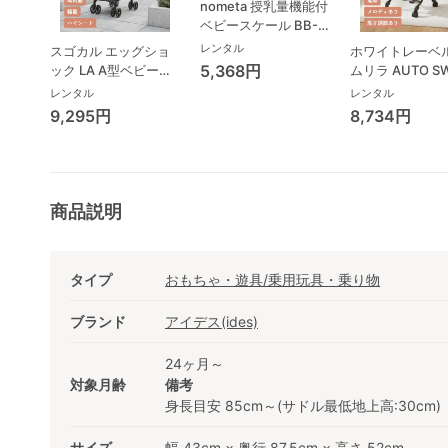
nometa 授乳量機能付
ベビースケール BB-
105 タニタ(TANITA)
レンタル
スゴカル エッグショ
ホワイトレーベル
ベビースケール・体重
5,368円
ック LA A型ベビーカ
ムリラ AUTO S
計
ー コンビ(Combi)
BEDi Long ス
レンタル
レンタル
シェル EG コン
9,295円
8,734円
(Combi) ハイ
ェア・ベビーラ
商品説明
タイプ
おもちゃ・遊具/乗用玩具・乗り物
ブランド
アイデス(ides)
24ヶ月～
対象月齢
備考
身長目安 85cm～(サドル最低地上高:30cm)
サイズ
幅 43cm × 奥行 87.5cm × 高さ 52cm