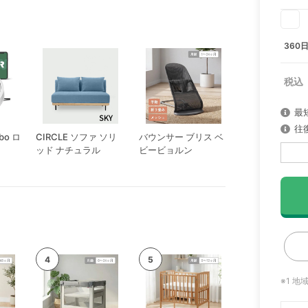
360
最
往
bo ロ
CIRCLE ソファ ソリ
バウンサー ブリス ベ
ッド ナチュラル
ビービョルン
※1 