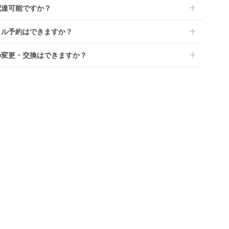
は商品サイズによって異なります。商品をカートへ入れ、カート
ます。その際、メーカーの都合によっては、表示されているお届
配達可能ですか？
のプランごとに補償内容は異なります。
ジから住所を入力すると送料が確認いただけます。
定日よりも遅れる場合や、在庫切れによりご注文をキャンセルさ
くは
こちら
をご確認ください。
・離島をのぞくどこでも配送いたします。
いただく場合がございます。あらかじめご了承ください。
タル予約はできますか？
港への配達はご対応できかねますのであらかじめご了承くださ
が一キャンセルとなった場合には、代金は全額ご返金いたしま
ンタでは配送日を180日後のお日にちまで指定可能ですので、
の変更・交換はできますか？
のご注文時にご希望のお日にちに配送日指定をしてください。レ
ル開始日は到着日の翌日となります。
前に限り可能です。
ース品は返却された商品を点検・クリーニングしてお届けしてお
、商品到着日の5日前には発送準備が完了しておりますので、そ
す。そのため、小さなキズや使用感はございますが、故障や大き
降の受付は出来かねます。
ズ、シミなどのリペアできないものは除き、お客様にお出しして
、レンタル期間の変更も商品発送前であれば変更可能です。
す。
やレンタル期間の変更は
こちら
からご連絡ください。
清掃については
こちら
もご確認ください。