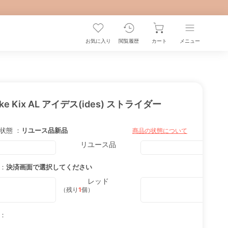
お気に入り
閲覧履歴
カート
メニュー
ike Kix AL アイデス(ides) ストライダー
状態 ：
リユース品
新品
商品の状態について
リユース品
：
決済画面で選択してください
レッド
（残り
1
個）
：