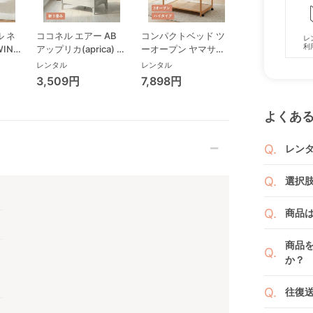
 ネ
ココネル エアー AB
コンパクトベッド ツ
ココネル エアー
レ
利
WING
アップリカ(aprica) ミ
ーオープン ヤマサキ
ス AB アップリ
リープ
ニサイズ/コンパクト
(Yamasaki) ミニサイ
(aprica) ミニサ
レンタル
レンタル
レンタル
ビ
ベビーベッド
ズ/コンパクトベビー
コンパクトベビ
3,509円
7,898円
3,993円
ローチ
ベッド
ド
ック
よくあ
レン
商品
選択
りま
1ヶ月
ご注
商品
者（
です
例えば
商品
商品
くか
す。
か？
い。
新品
よっ
ベビ
往復
ます
ご注
また
ださ