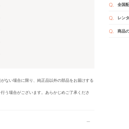
送料
ざい
全国
２つ
ペー
け予
詳し
沖縄
せて
レン
※空
※万
い。
ベビレ
す。
商品
商品
ンタ
発送
リユ
通常
りま
れ以
なキ
また
いま
商品
点検
題がない場合に限り、純正品以外の部品をお届けする
を行う場合がございます。あらかじめご了承くださ