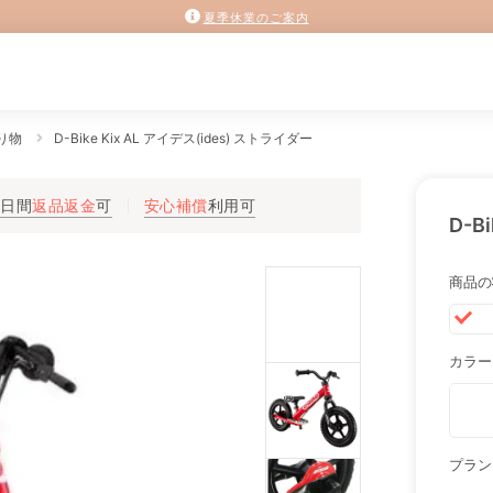
夏季休業のご案内
り物
D-Bike Kix AL アイデス(ides) ストライダー
3日間
返品返金
可
安心補償
利用可
D-B
商品の
カラー
プラン