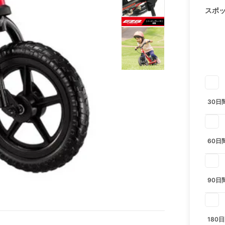
スポ
30日
60日
90日
180