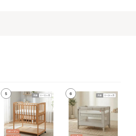
タル期
すが延
使用さ