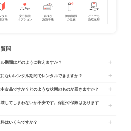
プラ
ハイタイプベッド ツ
バウンサー ブリス ベ
ホワイトレーベ
ンタル
安心補償
多様な
除菌清掃
どこでも
用方法
オプション
決済手段
の徹底
受取返却
カ
ーオープン ヤマサキ
ビービョルン
ムリラ AUTO S
イズ/
(Yamasaki) レギュラ
(BabyBjorn) バウンサ
BEDi Long ス
レンタル
レンタル
レンタル
ーベッ
ーサイズベビーベッド
ー・ベビーシッター
シェル EG＋ 
7,150円
4,400円
10,890円
(Combi) ハイ
ェア・ベビーラ
る質問
タル期間はどのように数えますか？
到着日を0日目と起算し、到着日の翌日から利用開始日1日目とな
肢にないレンタル期間でレンタルできますか？
す。
レンタルなら30日間として、レンタル契約終了日までに配送業
文後にレンタル延長していただくことでご希望期間の利用が可能
は中古品ですか？どのような状態のものが届きますか？
佐川急便）に商品の引渡しとなります。
。
4ヶ月の場合、3ヶ月レンタル＋1ヶ月延長としてご利用いただ
によっては「新品」と「リユース品」を選べるものもございま
を壊してしまわないか不安です。保証や保険はあります
、もしくは6ヶ月レンタルご注文の上で、早期にご返却くださ
商品はメーカーから仕入れた状態のものをお送りします。商品に
ては入荷後に開封し組み立て及び走行テストを行う場合がござい
レンタでは「安心補償オプション」をご用意しております。
送料はいくらですか？
。
文時に商品と一緒にカートへ入れ安心補償オプションをご購入く
、新品商品はご注文後にメーカーからお取り寄せとなる場合がご
い。