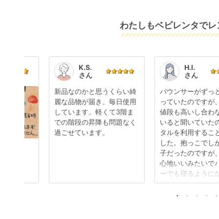
わたしもベビレンタでレン
K.S.
H.I.
さん
さん
新品なのかと思うくらい綺
バウンサーがずっ
麗な品物が届き、毎日使用
っていたのですが
しています。軽くて3階ま
値段も高いし合わ
での階段の昇降も問題なく
いると聞いていた
過ごせています。
タルを利用するこ
した。抱っこでし
子だったのですが
心地いいみたいで
ーでも寝るように
た。3ヶ月レンタ
まだまだ活躍して
です。そして購入
す。ありがとうご