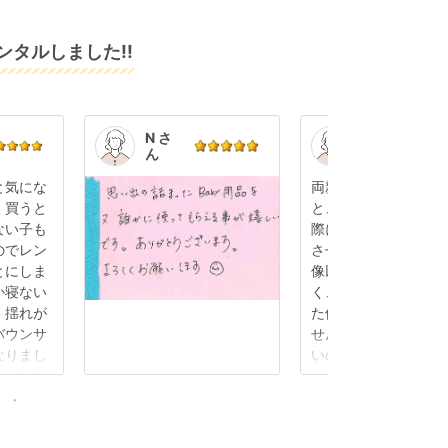
タルしました!!
N さ
K.S.
ん
さん
と気にな
両親に孫の顔を見せ
、買うと
と、出産後初めて帰
ない子も
際にベビーカーをレ
のでレン
させていただきまし
とにしま
像以上に軽くて使い
か寝ない
く、小回りもききま
、揺れが
た使用感も全く感じ
バウンサ
せんでした。旧型だ
なりまし
いのかと思っていま
ルなので
（あまり詳しくない
くれそう
細分かりませんが…
検討中で
友からも「最新のベ
ざいま
ー？使いやすい！」