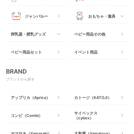
ヒップシート
メッシュ製
おくだけタイプ
ジャンパルー
おもちゃ・遊具
抱っこ紐その他
木製
つっぱりタイプ
すべて
搾乳器・授乳グッズ
ベビー用品その他
マット製
ねじとめタイプ
おもちゃのサブスク
すべて
ベビー用品セット
イベント用品
おもちゃ
電動搾乳器
BRAND
ベビージム
授乳グッズ・ママ用品
ブランドから探す
手押し車・歩行器
アップリカ（Aprica）
カトージ（KATOJI）
乗用玩具・乗り物
サイベックス
コンビ（Combi）
（cybex）
室内遊具
ヤマサキ（Yamasaki）
大和屋（Yamatoya）