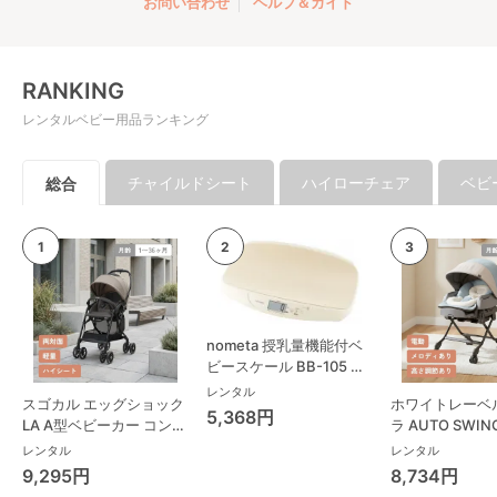
お問い合わせ
ヘルプ＆ガイド
RANKING
レンタルベビー用品ランキング
チャイルドシート
ハイローチェア
ベビ
総合
nometa 授乳量機能付ベ
ビースケール BB-105 タ
ニタ(TANITA) ベビースケ
レンタル
スゴカル エッグショック
ホワイトレーベ
ール・体重計
5,368円
LA A型ベビーカー コンビ
ラ AUTO SWING
(Combi)
Long スリープ
レンタル
レンタル
コンビ(Combi)
9,295円
8,734円
チェア・ベビー