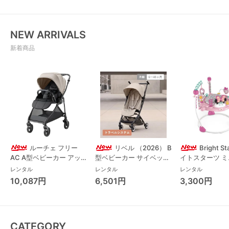
NEW ARRIVALS
新着商品
ルーチェ フリー
リベル （2026） B
Bright S
AC A型ベビーカー アッ
型ベビーカー サイベック
イトスターツ 
プリカ(Aprica) A型ベビ
ス(cybex)
ス フォーエバー
レンタル
レンタル
レンタル
ーカー アップリカ
レンド ジャンパ
10,087円
6,501円
3,300円
(Aprica)
パルー キッズツ
(Kids2)
CATEGORY