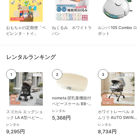
おもちゃの定期便「ベ
ねくるみ ホワイトラ
ルンバ 105 Combo ロ
ビレンタ・トイ」
パン
ボット
レンタルランキング
nometa 授乳量機能付
ベビースケール BB-
105 タニタ(TANITA)
レンタル
スゴカル エッグショ
ホワイトレーベル ネ
ベビースケール・体重
5,368円
ック LA A型ベビーカ
ムリラ AUTO SWING
計
ー コンビ(Combi)
BEDi Long スリープ
レンタル
レンタル
シェル EG コンビ
9,295円
8,734円
(Combi) ハイローチ