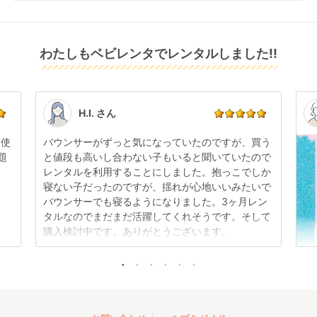
配送日指定をしてください。レンタル開始日は到着日
発送前に限り可能です。
返金いたします。
の翌日となります。
通常、商品到着日の5日前には発送準備が完了してお
りますので、それ以降の受付は出来かねます。
リユース品は返却された商品を点検・クリーニングし
わたしもベビレンタでレンタルしました!!
また、レンタル期間の変更も商品発送前であれば変更
てお届けしております。そのため、小さなキズや使用
可能です。
感はございますが、故障や大きなキズ、シミなどのリ
商品やレンタル期間の変更は
こちら
からご連絡くださ
ペアできないものは除き、お客様にお出ししていま
い。
す。
点検清掃については
こちら
もご確認ください。
H.I. さん
日使
バウンサーがずっと気になっていたのですが、買う
題
と値段も高いし合わない子もいると聞いていたので
レンタルを利用することにしました。抱っこでしか
寝ない子だったのですが、揺れが心地いいみたいで
バウンサーでも寝るようになりました。3ヶ月レン
タルなのでまだまだ活躍してくれそうです。そして
購入検討中です。ありがとうございます。