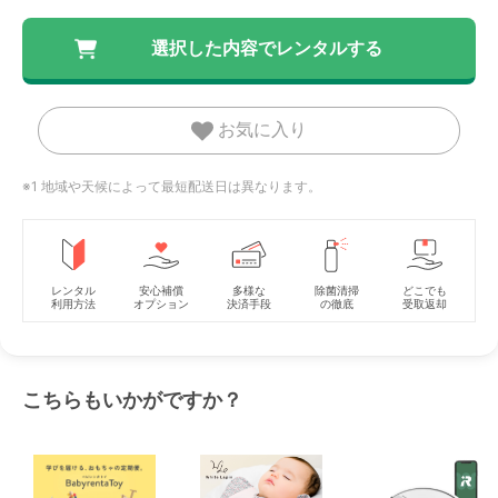
お気に入り
※1 地域や天候によって最短配送日は異なります。
レンタル
安心補償
多様な
除菌清掃
どこでも
利用方法
オプション
決済手段
の徹底
受取返却
こちらもいかがですか？