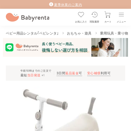
夏季休業のご案内
お気に入り
閲覧履歴
カート
メニュー
ベビー用品レンタル｢ベビレンタ｣
おもちゃ・遊具
乗用玩具・乗り物
午前10時までのご注文で
3日間
返品返金
可
安心補償
利用可
最短
当日発送
※1