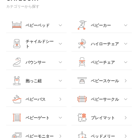
カテゴリーから探す
ベビーベッド
ベビーカー
すべて
すべて
チャイルドシー
ハイローチェア
ト
ミニサイズベビーベッ
A型ベビーカー
ド
すべて
すべて
バウンサー
ベビーチェア
レギュラーサイズベビ
B型ベビーカー
ーベッド
ベビーシート
電動ハイローチェア
すべて
すべて
抱っこ紐
ベビースケール
ベッドインベッド
二人乗りベビーカー
チャイルドシート
手動ハイローチェア
電動タイプ
ハイチェア
すべて
ベビーバス
ベビーサークル
クーファン
ベビーカーその他
ジュニアシート
バウンシングタイプ
ローチェア
抱っこ紐・おんぶ紐
すべて
マットレス・布団
チャイルドシートその
ベビーゲート
プレイマット
他
ロッキングタイプ
テーブルチェア
スリング
プラスチック製
すべて
ベビーベッドその他
ベビーモニター
ベッドメリー