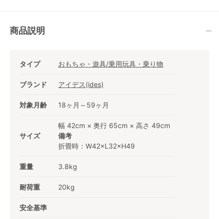
ェア・ベビーラック
商品説明
タイプ
おもちゃ・遊具/乗用玩具・乗り物
ブランド
アイデス(ides)
対象月齢
18ヶ月～59ヶ月
幅 42cm × 奥行 65cm × 高さ 49cm
サイズ
備考
折畳時：W42×L32×H49
重量
3.8kg
耐荷重
20kg
安全基準