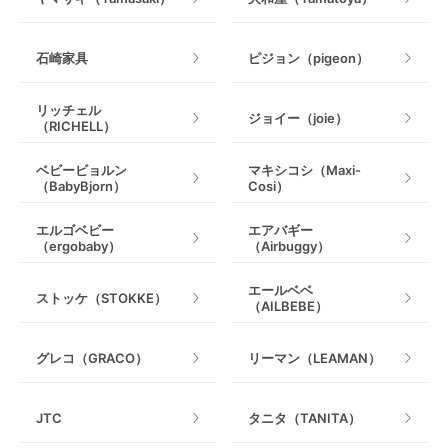
石崎家具
ピジョン（pigeon）
リッチェル
ジョイー（joie）
（RICHELL）
ベビービョルン
マキシコシ（Maxi-
（BabyBjorn）
Cosi）
エルゴベビー
エアバギー
（ergobaby）
（Airbuggy）
エールベベ
ストッケ（STOKKE）
（AILBEBE）
グレコ（GRACO）
リーマン（LEAMAN）
JTC
タニタ（TANITA）