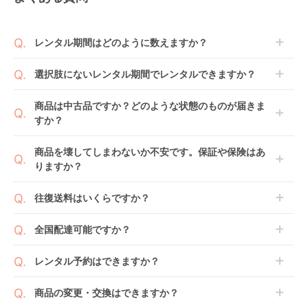
レンタル期間はどのように数えますか？
商品到着日を0日目と起算し、到着日の翌日から利用
選択肢にないレンタル期間でレンタルできますか？
開始日1日目となります。
1ヶ月レンタルなら30日間として、レンタル契約終了
ご注文後にレンタル延長していただくことでご希望期
商品は中古品ですか？どのような状態のものが届きま
日までに配送業者（佐川急便）に商品の引渡しとなり
間の利用が可能です。
すか？
ます。
例えば4ヶ月の場合、3ヶ月レンタル＋1ヶ月延長とし
てご利用いただくか、もしくは6ヶ月レンタルご注文
商品によっては「新品」と「リユース品」を選べるも
商品を壊してしまわないか不安です。保証や保険はあ
の上で、早期にご返却ください。
のもございます。
りますか？
新品商品はメーカーから仕入れた状態のものをお送り
します。商品によっては入荷後に開封し組み立て及び
ベビレンタでは「安心補償オプション」をご用意して
往復送料はいくらですか？
走行テストを行う場合がございます。
おります。
また、新品商品はご注文後にメーカーからお取り寄せ
ご注文時に商品と一緒にカートへ入れ安心補償オプシ
送料は商品サイズによって異なります。商品をカート
全国配達可能ですか？
となる場合がございます。その際、メーカーの都合に
ョンをご購入ください。
へ入れ、カートページから住所を入力すると送料が確
よっては、表示されているお届け予定日よりも遅れる
２つのプランごとに補償内容は異なります。
認いただけます。
沖縄・離島をのぞくどこでも配送いたします。
場合や、在庫切れによりご注文をキャンセルさせてい
レンタル予約はできますか？
詳しくは
こちら
をご確認ください。
※空港への配達はご対応できかねますのであらかじめ
ただく場合がございます。あらかじめご了承くださ
ご了承ください。
ベビレンタでは配送日を180日後のお日にちまで指定
い。
商品の変更・交換はできますか？
可能ですので、商品のご注文時にご希望のお日にちに
※万が一キャンセルとなった場合には、代金は全額ご