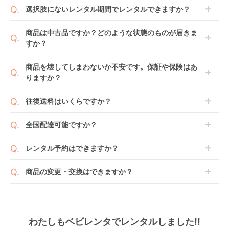
商品到着日を0日目と起算し、到着日の翌日から利用
選択肢にないレンタル期間でレンタルできますか？
開始日1日目となります。
1ヶ月レンタルなら30日間として、レンタル契約終了
ご注文後にレンタル延長していただくことでご希望期
商品は中古品ですか？どのような状態のものが届きま
日までに配送業者（佐川急便）に商品の引渡しとなり
間の利用が可能です。
すか？
ます。
例えば4ヶ月の場合、3ヶ月レンタル＋1ヶ月延長とし
てご利用いただくか、もしくは6ヶ月レンタルご注文
商品によっては「新品」と「リユース品」を選べるも
商品を壊してしまわないか不安です。保証や保険はあ
の上で、早期にご返却ください。
のもございます。
りますか？
新品商品はメーカーから仕入れた状態のものをお送り
します。商品によっては入荷後に開封し組み立て及び
ベビレンタでは「安心補償オプション」をご用意して
往復送料はいくらですか？
走行テストを行う場合がございます。
おります。
また、新品商品はご注文後にメーカーからお取り寄せ
ご注文時に商品と一緒にカートへ入れ安心補償オプシ
送料は商品サイズによって異なります。商品をカート
全国配達可能ですか？
となる場合がございます。その際、メーカーの都合に
ョンをご購入ください。
へ入れ、カートページから住所を入力すると送料が確
よっては、表示されているお届け予定日よりも遅れる
２つのプランごとに補償内容は異なります。
認いただけます。
沖縄・離島をのぞくどこでも配送いたします。
場合や、在庫切れによりご注文をキャンセルさせてい
レンタル予約はできますか？
詳しくは
こちら
をご確認ください。
※空港への配達はご対応できかねますのであらかじめ
ただく場合がございます。あらかじめご了承くださ
ご了承ください。
ベビレンタでは配送日を180日後のお日にちまで指定
い。
商品の変更・交換はできますか？
可能ですので、商品のご注文時にご希望のお日にちに
※万が一キャンセルとなった場合には、代金は全額ご
配送日指定をしてください。レンタル開始日は到着日
発送前に限り可能です。
返金いたします。
の翌日となります。
通常、商品到着日の5日前には発送準備が完了してお
りますので、それ以降の受付は出来かねます。
リユース品は返却された商品を点検・クリーニングし
わたしもベビレンタでレンタルしました!!
また、レンタル期間の変更も商品発送前であれば変更
てお届けしております。そのため、小さなキズや使用