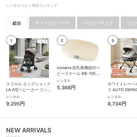
レンタルベビー用品ランキング
チャイルドシート
ハイローチェア
ベビ
総合
nometa 授乳量機能付ベ
ビースケール BB-105 タ
ニタ(TANITA) ベビースケ
レンタル
スゴカル エッグショック
ホワイトレーベ
ール・体重計
5,368円
LA A型ベビーカー コンビ
ラ AUTO SWING
(Combi)
Long スリープ
レンタル
レンタル
コンビ(Combi)
9,295円
8,734円
チェア・ベビー
NEW ARRIVALS