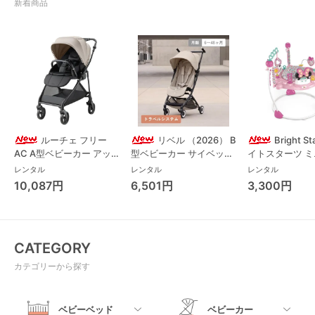
新着商品
ルーチェ フリー
リベル （2026） B
Bright S
AC A型ベビーカー アッ
型ベビーカー サイベック
イトスターツ 
プリカ(Aprica) A型ベビ
ス(cybex)
ス フォーエバー
レンタル
レンタル
レンタル
ーカー アップリカ
レンド ジャンパ
10,087円
6,501円
3,300円
(Aprica)
パルー キッズツ
(Kids2)
CATEGORY
カテゴリーから探す
ベビーベッド
ベビーカー