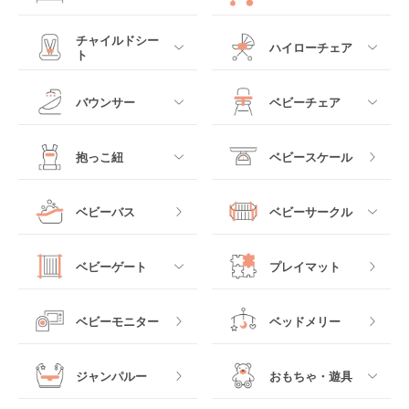
すべて
すべて
チャイルドシー
ハイローチェア
ト
ミニサイズベビーベッ
A型ベビーカー
ド
すべて
すべて
バウンサー
ベビーチェア
レギュラーサイズベビ
B型ベビーカー
ーベッド
ベビーシート
電動ハイローチェア
すべて
すべて
抱っこ紐
ベビースケール
ベッドインベッド
二人乗りベビーカー
チャイルドシート
手動ハイローチェア
電動タイプ
ハイチェア
すべて
ベビーバス
ベビーサークル
クーファン
ベビーカーその他
ジュニアシート
バウンシングタイプ
ローチェア
抱っこ紐・おんぶ紐
すべて
マットレス・布団
チャイルドシートその
ベビーゲート
プレイマット
他
ロッキングタイプ
テーブルチェア
スリング
プラスチック製
すべて
ベビーベッドその他
ベビーモニター
ベッドメリー
ヒップシート
メッシュ製
おくだけタイプ
ジャンパルー
おもちゃ・遊具
抱っこ紐その他
木製
つっぱりタイプ