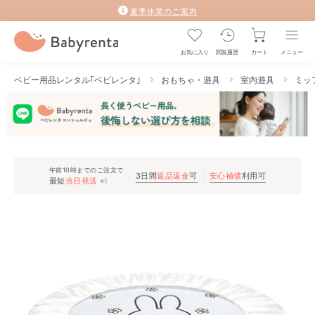
夏季休業のご案内
お気に入り
閲覧履歴
カート
メニュー
ベビー用品レンタル｢ベビレンタ｣
おもちゃ・遊具
室内遊具
ミッ
午前10時までのご注文で
3日間
返品返金
可
安心補償
利用可
最短
当日発送
※1