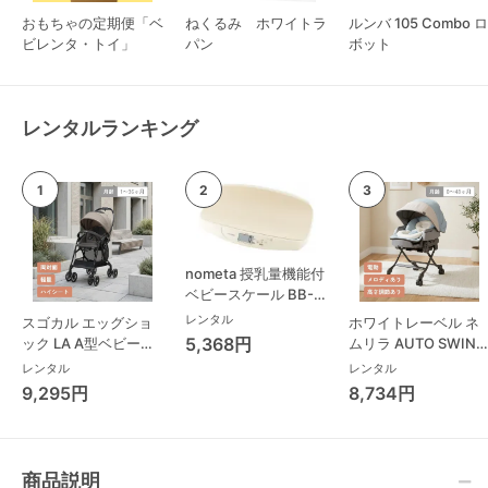
おもちゃの定期便「ベ
ねくるみ ホワイトラ
ルンバ 105 Combo ロ
ビレンタ・トイ」
パン
ボット
レンタルランキング
nometa 授乳量機能付
ベビースケール BB-
105 タニタ(TANITA)
レンタル
スゴカル エッグショ
ホワイトレーベル ネ
ベビースケール・体重
5,368円
ック LA A型ベビーカ
ムリラ AUTO SWING
計
ー コンビ(Combi)
BEDi Long スリープ
レンタル
レンタル
シェル EG コンビ
9,295円
8,734円
(Combi) ハイローチ
ェア・ベビーラック
商品説明