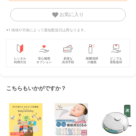
お気に入り
※1 地域や天候によって最短配送日は異なります。
レンタル
安心補償
多様な
除菌清掃
どこでも
利用方法
オプション
決済手段
の徹底
受取返却
こちらもいかがですか？