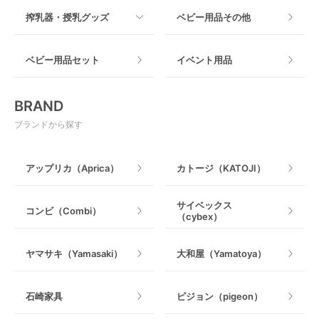
すべて
搾乳器・授乳グッズ
ベビー用品その他
マット製
ねじとめタイプ
おもちゃのサブスク
すべて
ベビー用品セット
イベント用品
おもちゃ
電動搾乳器
BRAND
ベビージム
授乳グッズ・ママ用品
ブランドから探す
手押し車・歩行器
アップリカ（Aprica）
カトージ（KATOJI）
乗用玩具・乗り物
サイベックス
コンビ（Combi）
（cybex）
室内遊具
ヤマサキ（Yamasaki）
大和屋（Yamatoya）
石崎家具
ピジョン（pigeon）