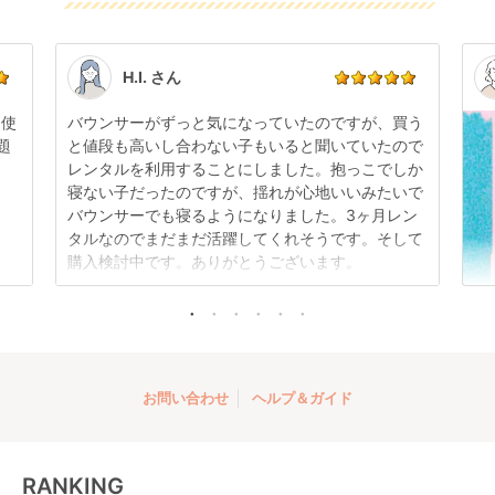
可能です。
感はございますが、故障や大きなキズ、シミなどのリ
商品やレンタル期間の変更は
こちら
からご連絡くださ
ペアできないものは除き、お客様にお出ししていま
い。
す。
点検清掃については
こちら
もご確認ください。
H.I. さん
日使
バウンサーがずっと気になっていたのですが、買う
題
と値段も高いし合わない子もいると聞いていたので
レンタルを利用することにしました。抱っこでしか
寝ない子だったのですが、揺れが心地いいみたいで
バウンサーでも寝るようになりました。3ヶ月レン
タルなのでまだまだ活躍してくれそうです。そして
購入検討中です。ありがとうございます。
お問い合わせ
ヘルプ＆ガイド
RANKING