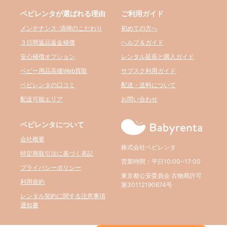
ベビレンタが選ばれる理由
ご利用ガイド
メンテナンス･清掃のこだわり
初めての方へ
３日間返品返金補償
ヘルプ＆ガイド
安心補償オプション
レンタル延長と購入ガイド
ベビー用品高価Web買取
サブスク利用ガイド
ベビレンタの口コミ
配送・送料について
配送可能エリア
お問い合わせ
ベビレンタについて
会社概要
株式会社ベビレンタ
特定商取引法に基づく表記
営業時間：平日10:00~17:00
プライバシーポリシー
東京都公安委員会 古物商許可
利用規約
第30112190674号
レンタル契約に関する注意事項
通知書