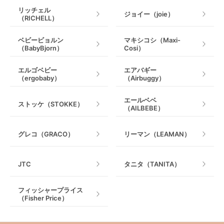
リッチェル
ジョイー（joie）
（RICHELL）
ベビービョルン
マキシコシ（Maxi-
（BabyBjorn）
Cosi）
エルゴベビー
エアバギー
（ergobaby）
（Airbuggy）
エールベベ
ストッケ（STOKKE）
（AILBEBE）
グレコ（GRACO）
リーマン（LEAMAN）
JTC
タニタ（TANITA）
フィッシャープライス
（Fisher Price）