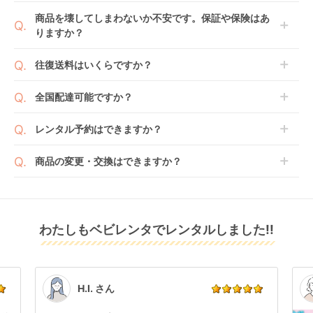
てご利用いただくか、もしくは6ヶ月レンタルご注文
商品によっては「新品」と「リユース品」を選べるも
商品を壊してしまわないか不安です。保証や保険はあ
の上で、早期にご返却ください。
のもございます。
りますか？
新品商品はメーカーから仕入れた状態のものをお送り
します。商品によっては入荷後に開封し組み立て及び
ベビレンタでは「安心補償オプション」をご用意して
往復送料はいくらですか？
走行テストを行う場合がございます。
おります。
また、新品商品はご注文後にメーカーからお取り寄せ
ご注文時に商品と一緒にカートへ入れ安心補償オプシ
送料は商品サイズによって異なります。商品をカート
全国配達可能ですか？
となる場合がございます。その際、メーカーの都合に
ョンをご購入ください。
へ入れ、カートページから住所を入力すると送料が確
よっては、表示されているお届け予定日よりも遅れる
２つのプランごとに補償内容は異なります。
認いただけます。
沖縄・離島をのぞくどこでも配送いたします。
場合や、在庫切れによりご注文をキャンセルさせてい
レンタル予約はできますか？
詳しくは
こちら
をご確認ください。
※空港への配達はご対応できかねますのであらかじめ
ただく場合がございます。あらかじめご了承くださ
ご了承ください。
ベビレンタでは配送日を180日後のお日にちまで指定
い。
商品の変更・交換はできますか？
可能ですので、商品のご注文時にご希望のお日にちに
※万が一キャンセルとなった場合には、代金は全額ご
配送日指定をしてください。レンタル開始日は到着日
発送前に限り可能です。
返金いたします。
の翌日となります。
通常、商品到着日の5日前には発送準備が完了してお
りますので、それ以降の受付は出来かねます。
リユース品は返却された商品を点検・クリーニングし
わたしもベビレンタでレンタルしました!!
また、レンタル期間の変更も商品発送前であれば変更
てお届けしております。そのため、小さなキズや使用
可能です。
感はございますが、故障や大きなキズ、シミなどのリ
商品やレンタル期間の変更は
こちら
からご連絡くださ
ペアできないものは除き、お客様にお出ししていま
い。
す。
点検清掃については
こちら
もご確認ください。
H.I. さん