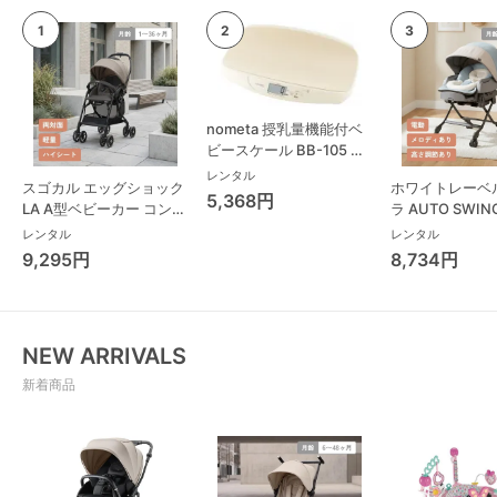
nometa 授乳量機能付ベ
ビースケール BB-105 タ
ニタ(TANITA) ベビースケ
レンタル
スゴカル エッグショック
ホワイトレーベ
ール・体重計
5,368円
LA A型ベビーカー コンビ
ラ AUTO SWING
(Combi)
Long スリープ
レンタル
レンタル
コンビ(Combi)
9,295円
8,734円
チェア・ベビー
NEW ARRIVALS
新着商品