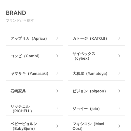
おもちゃ
電動搾乳器
BRAND
ベビージム
授乳グッズ・ママ用品
ブランドから探す
手押し車・歩行器
アップリカ（Aprica）
カトージ（KATOJI）
乗用玩具・乗り物
サイベックス
コンビ（Combi）
（cybex）
室内遊具
ヤマサキ（Yamasaki）
大和屋（Yamatoya）
石崎家具
ピジョン（pigeon）
リッチェル
ジョイー（joie）
（RICHELL）
ベビービョルン
マキシコシ（Maxi-
（BabyBjorn）
Cosi）