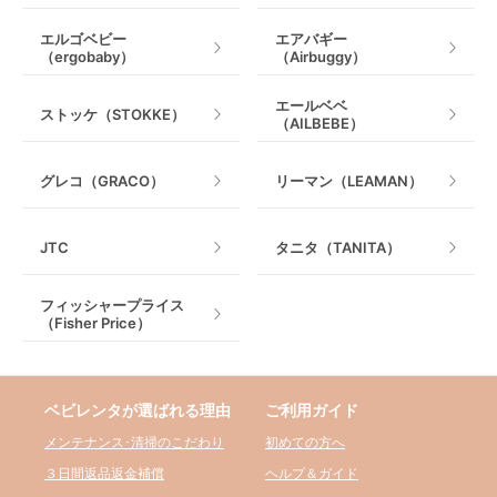
エルゴベビー
エアバギー
（ergobaby）
（Airbuggy）
エールベベ
ストッケ（STOKKE）
（AILBEBE）
グレコ（GRACO）
リーマン（LEAMAN）
JTC
タニタ（TANITA）
フィッシャープライス
（Fisher Price）
ベビレンタが選ばれる理由
ご利用ガイド
メンテナンス･清掃のこだわり
初めての方へ
３日間返品返金補償
ヘルプ＆ガイド