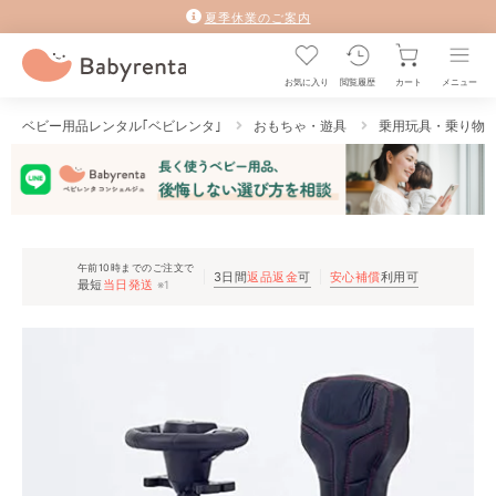
夏季休業のご案内
お気に入り
閲覧履歴
カート
メニュー
ベビー用品レンタル｢ベビレンタ｣
おもちゃ・遊具
乗用玩具・乗り物
午前10時までのご注文で
3日間
返品返金
可
安心補償
利用可
最短
当日発送
※1