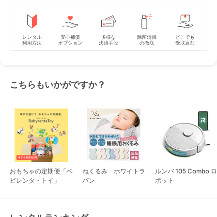
レンタル
安心補償
多様な
除菌清掃
どこでも
利用方法
オプション
決済手段
の徹底
受取返却
こちらもいかがですか？
おもちゃの定期便「ベ
ねくるみ ホワイトラ
ルンバ 105 Combo ロ
ビレンタ・トイ」
パン
ボット