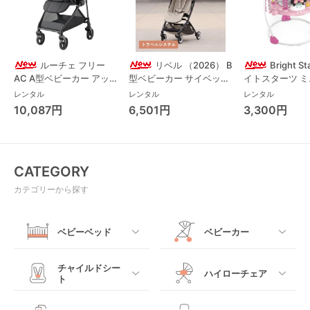
ルーチェ フリー
リベル （2026） B
Bright S
AC A型ベビーカー アッ
型ベビーカー サイベック
イトスターツ 
プリカ(Aprica) A型ベビ
ス(cybex)
ス フォーエバー
レンタル
レンタル
レンタル
ーカー アップリカ
レンド ジャンパ
10,087円
6,501円
3,300円
(Aprica)
パルー キッズツ
(Kids2)
CATEGORY
カテゴリーから探す
ベビーベッド
ベビーカー
すべて
すべて
チャイルドシー
ハイローチェア
ト
ミニサイズベビーベッ
A型ベビーカー
ド
すべて
すべて