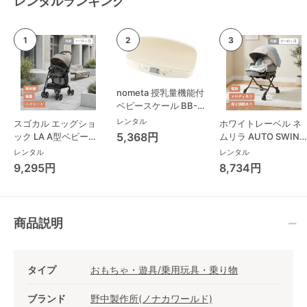
レンタルランキング
nometa 授乳量機能付
ベビースケール BB-
105 タニタ(TANITA)
レンタル
スゴカル エッグショ
ホワイトレーベル ネ
ベビースケール・体重
5,368円
ック LA A型ベビーカ
ムリラ AUTO SWING
計
ー コンビ(Combi)
BEDi Long スリープ
レンタル
レンタル
シェル EG コンビ
9,295円
8,734円
(Combi) ハイローチ
ェア・ベビーラック
商品説明
タイプ
おもちゃ・遊具/乗用玩具・乗り物
ブランド
野中製作所(ノナカワールド)