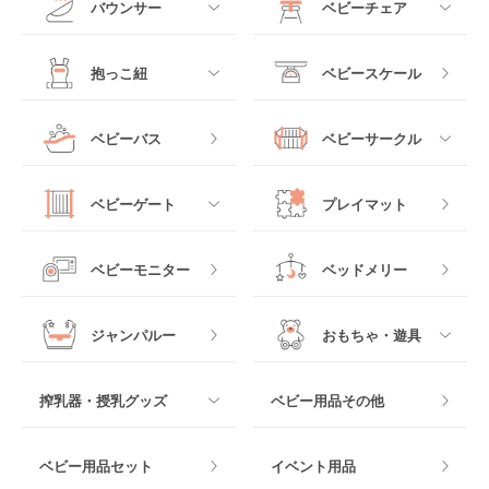
バウンサー
ベビーチェア
レギュラーサイズベビ
B型ベビーカー
ーベッド
ベビーシート
電動ハイローチェア
すべて
すべて
抱っこ紐
ベビースケール
ベッドインベッド
二人乗りベビーカー
チャイルドシート
手動ハイローチェア
電動タイプ
ハイチェア
すべて
ベビーバス
ベビーサークル
クーファン
ベビーカーその他
ジュニアシート
バウンシングタイプ
ローチェア
抱っこ紐・おんぶ紐
すべて
マットレス・布団
チャイルドシートその
ベビーゲート
プレイマット
他
ロッキングタイプ
テーブルチェア
スリング
プラスチック製
すべて
ベビーベッドその他
ベビーモニター
ベッドメリー
ヒップシート
メッシュ製
おくだけタイプ
ジャンパルー
おもちゃ・遊具
抱っこ紐その他
木製
つっぱりタイプ
すべて
搾乳器・授乳グッズ
ベビー用品その他
マット製
ねじとめタイプ
おもちゃのサブスク
すべて
ベビー用品セット
イベント用品