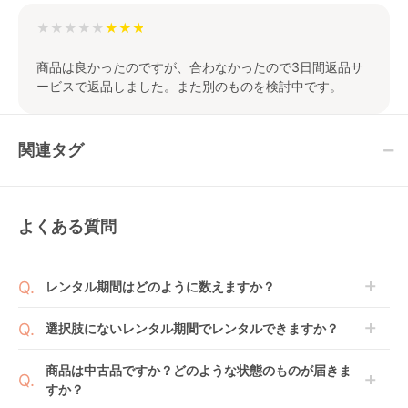
★★★★★
商品は良かったのですが、合わなかったので3日間返品サ
ービスで返品しました。また別のものを検討中です。
関連タグ
よくある質問
レンタル期間はどのように数えますか？
商品到着日を0日目と起算し、到着日の翌日から利用
選択肢にないレンタル期間でレンタルできますか？
開始日1日目となります。
1ヶ月レンタルなら30日間として、レンタル契約終了
ご注文後にレンタル延長していただくことでご希望期
商品は中古品ですか？どのような状態のものが届きま
日までに配送業者（佐川急便）に商品の引渡しとなり
間の利用が可能です。
すか？
ます。
例えば4ヶ月の場合、3ヶ月レンタル＋1ヶ月延長とし