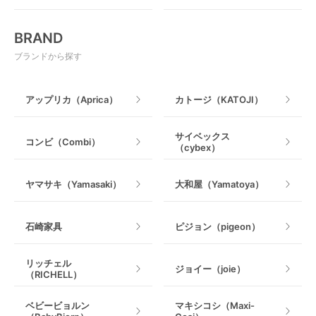
おもちゃ
電動搾乳器
BRAND
ベビージム
授乳グッズ・ママ用品
ブランドから探す
手押し車・歩行器
アップリカ（Aprica）
カトージ（KATOJI）
乗用玩具・乗り物
サイベックス
コンビ（Combi）
（cybex）
室内遊具
ヤマサキ（Yamasaki）
大和屋（Yamatoya）
石崎家具
ピジョン（pigeon）
リッチェル
ジョイー（joie）
（RICHELL）
ベビービョルン
マキシコシ（Maxi-