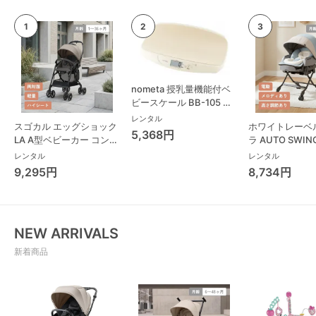
nometa 授乳量機能付ベ
ビースケール BB-105 タ
ニタ(TANITA) ベビースケ
レンタル
スゴカル エッグショック
ホワイトレーベ
ール・体重計
5,368円
LA A型ベビーカー コンビ
ラ AUTO SWING
(Combi)
Long スリープ
レンタル
レンタル
コンビ(Combi)
9,295円
8,734円
チェア・ベビー
NEW ARRIVALS
新着商品