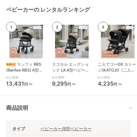
ベビーカーの レンタルランキング
ランフィ RB5
スゴカル エッグショ
二人でゴーDX カトー
(Ranfee RB5) A型ベ
ック LA A型ベビーカ
ジ(KATOJI)《二人乗
ビーカー ピジョン
ー コンビ(Combi)
り》 二人乗り/双子用
レンタル
レンタル
レンタル
(pigeon)
ベビーカー
13,431
9,295
4,235
円 〜
円 〜
円 〜
商品説明
タイプ
ベビーカー/B型ベビーカー