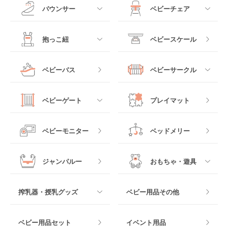
ド
すべて
すべて
バウンサー
ベビーチェア
レギュラーサイズベビ
B型ベビーカー
ーベッド
ベビーシート
電動ハイローチェア
すべて
すべて
抱っこ紐
ベビースケール
ベッドインベッド
二人乗りベビーカー
チャイルドシート
手動ハイローチェア
電動タイプ
ハイチェア
すべて
ベビーバス
ベビーサークル
クーファン
ベビーカーその他
ジュニアシート
バウンシングタイプ
ローチェア
抱っこ紐・おんぶ紐
すべて
マットレス・布団
チャイルドシートその
ベビーゲート
プレイマット
他
ロッキングタイプ
テーブルチェア
スリング
プラスチック製
すべて
ベビーベッドその他
ベビーモニター
ベッドメリー
ヒップシート
メッシュ製
おくだけタイプ
ジャンパルー
おもちゃ・遊具
抱っこ紐その他
木製
つっぱりタイプ
すべて
搾乳器・授乳グッズ
ベビー用品その他
マット製
ねじとめタイプ
おもちゃのサブスク
すべて
ベビー用品セット
イベント用品