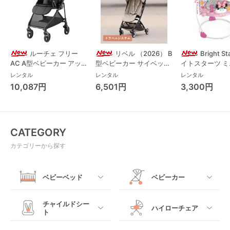
ルーチェ フリー
リベル （2026） B
Bright S
AC A型ベビーカー アッ
型ベビーカー サイベック
イトスターツ 
プリカ(Aprica) A型ベビ
ス(cybex)
ス フォーエバー
レンタル
レンタル
レンタル
ーカー アップリカ
レンド ジャンパ
10,087円
6,501円
3,300円
(Aprica)
パルー キッズツ
(Kids2)
CATEGORY
カテゴリーから探す
ベビーベッド
ベビーカー
すべて
すべて
チャイルドシー
ハイローチェア
ト
ミニサイズベビーベッ
A型ベビーカー