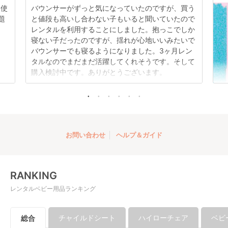
日使
バウンサーがずっと気になっていたのですが、買う
題
と値段も高いし合わない子もいると聞いていたので
レンタルを利用することにしました。抱っこでしか
アドベンチャー ジー
寝ない子だったのですが、揺れが心地いいみたいで
プ(Jeep) B型ベビー
バウンサーでも寝るようになりました。3ヶ月レン
カー
レンタル
タルなのでまだまだ活躍してくれそうです。そして
3,300
円 〜
購入検討中です。ありがとうございます。
お問い合わせ
ヘルプ＆ガイド
RANKING
レンタルベビー用品ランキング
チャイルドシート
ハイローチェア
ベビ
総合