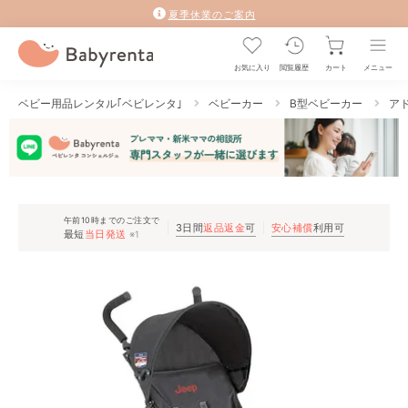
夏季休業のご案内
お気に入り
閲覧履歴
カート
メニュー
ベビー用品レンタル｢ベビレンタ｣
ベビーカー
B型ベビーカー
アド
午前10時までのご注文で
3日間
返品返金
可
安心補償
利用可
最短
当日発送
※1