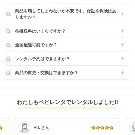
てご利用いただくか、もしくは6ヶ月レンタルご注文
商品によっては「新品」と「リユース品」を選べるも
商品を壊してしまわないか不安です。保証や保険はあ
の上で、早期にご返却ください。
のもございます。
りますか？
リベル
アクビィ プラス MA
ヨーヨー 3 6+ (YOYO
新品商品はメーカーから仕入れた状態のものをお送り
（2026） B型ベビー
(Acbee plus MA) B型
3 6+) B型ベビーカー
します。商品によっては入荷後に開封し組み立て及び
ベビレンタでは「安心補償オプション」をご用意して
カー サイベックス
ベビーカー コンビ
ストッケ(STOKKE)
往復送料はいくらですか？
レンタル
レンタル
レンタル
走行テストを行う場合がございます。
おります。
(cybex)
(Combi)
6,501
3,300
4,631
円 〜
円 〜
円 〜
また、新品商品はご注文後にメーカーからお取り寄せ
ご注文時に商品と一緒にカートへ入れ安心補償オプシ
送料は商品サイズによって異なります。商品をカート
全国配達可能ですか？
となる場合がございます。その際、メーカーの都合に
ョンをご購入ください。
へ入れ、カートページから住所を入力すると送料が確
よっては、表示されているお届け予定日よりも遅れる
２つのプランごとに補償内容は異なります。
認いただけます。
沖縄・離島をのぞくどこでも配送いたします。
場合や、在庫切れによりご注文をキャンセルさせてい
レンタル予約はできますか？
詳しくは
こちら
をご確認ください。
※空港への配達はご対応できかねますのであらかじめ
ただく場合がございます。あらかじめご了承くださ
ご了承ください。
ベビレンタでは配送日を180日後のお日にちまで指定
い。
商品の変更・交換はできますか？
可能ですので、商品のご注文時にご希望のお日にちに
※万が一キャンセルとなった場合には、代金は全額ご
配送日指定をしてください。レンタル開始日は到着日
発送前に限り可能です。
返金いたします。
の翌日となります。
シンコンパクトベビー
おんぶっこバギー
RoomFor2 B型ベビー
通常、商品到着日の5日前には発送準備が完了してお
カー ベータ (β) B型ベ
JTC
カー グレコ(graco)
りますので、それ以降の受付は出来かねます。
リユース品は返却された商品を点検・クリーニングし
ビーカー 西松屋
レンタル
わたしもベビレンタでレンタルしました!!
また、レンタル期間の変更も商品発送前であれば変更
レンタル
レンタル
てお届けしております。そのため、小さなキズや使用
3,300
3,300
3,300
円 〜
円 〜
円 〜
可能です。
感はございますが、故障や大きなキズ、シミなどのリ
商品やレンタル期間の変更は
こちら
からご連絡くださ
ペアできないものは除き、お客様にお出ししていま
い。
す。
点検清掃については
こちら
もご確認ください。
H.I. さん