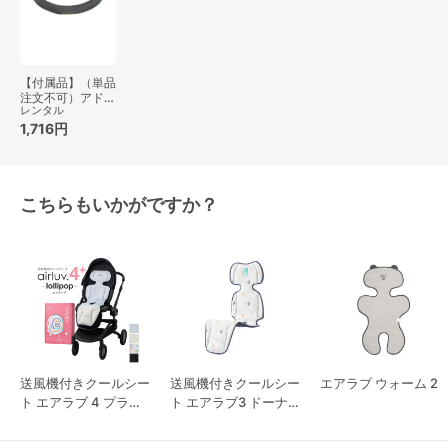
【付属品】（単品
注文不可）アドベ
レンタル
ンチャー専用 フ
ロントバー ジー
1,716円
プ(Jeep)
こちらもいかがですか？
送風機付きクールシー
送風機付きクールシー
エアラブ ウォーム 2
ト エアラブ 4 プラス
ト エアラブ3 ドーナ
ロリポップ
ツ