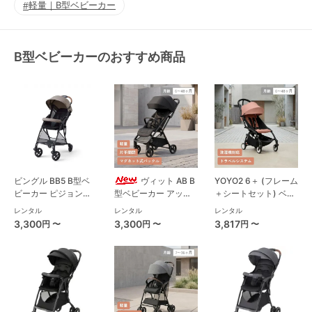
軽量｜B型ベビーカー
B型ベビーカーのおすすめ商品
ビングル BB5 B型ベ
ヴィット AB B
YOYO2 6＋ (フレーム
ビーカー ピジョン
型ベビーカー アップ
＋シートセット) ベビ
(pigeon)
リカ(Aprica)
ーゼン(BABYZEN) B
レンタル
レンタル
レンタル
型ベビーカー
3,300
3,300
3,817
円 〜
円 〜
円 〜