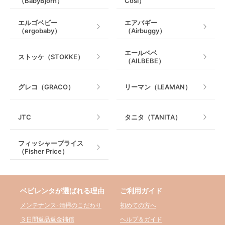
（BabyBjorn）
Cosi）
エルゴベビー
エアバギー
（ergobaby）
（Airbuggy）
エールベベ
ストッケ（STOKKE）
（AILBEBE）
グレコ（GRACO）
リーマン（LEAMAN）
JTC
タニタ（TANITA）
フィッシャープライス
（Fisher Price）
ベビレンタが選ばれる理由
ご利用ガイド
メンテナンス･清掃のこだわり
初めての方へ
３日間返品返金補償
ヘルプ＆ガイド