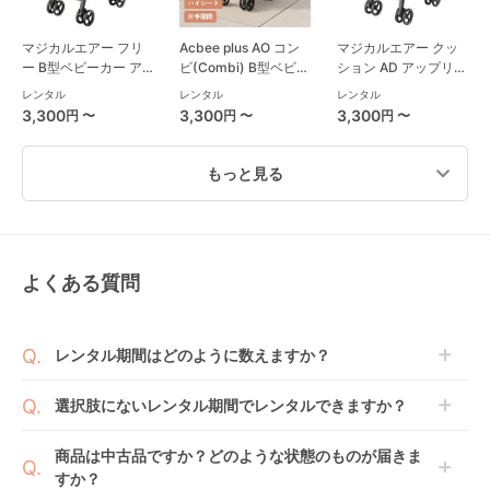
マジカルエアー フリ
Acbee plus AO コン
マジカルエアー クッ
ー B型ベビーカー ア
ビ(Combi) B型ベビー
ション AD アップリカ
ップリカ(Aprica)
カー
(aprica) B型ベビーカ
レンタル
レンタル
レンタル
ー
3,300
3,300
3,300
円 〜
円 〜
円 〜
もっと見る
よくある質問
マジカルエアー AH B
バタフライ シート ス
オート エヌ セカンド
型ベビーカー アップ
トローラー バガブー
BQ (auto N second
リカ(aprica)
(Bugaboo)
BQ) B型ベビーカー コ
レンタル
レンタル
レンタル
レンタル期間はどのように数えますか？
ンビ(Combi)
3,300
6,600
3,300
円 〜
円 〜
円 〜
商品到着日を0日目と起算し、到着日の翌日から利用
選択肢にないレンタル期間でレンタルできますか？
開始日1日目となります。
1ヶ月レンタルなら30日間として、レンタル契約終了
ご注文後にレンタル延長していただくことでご希望期
商品は中古品ですか？どのような状態のものが届きま
日までに配送業者（佐川急便）に商品の引渡しとなり
間の利用が可能です。
すか？
ます。
例えば4ヶ月の場合、3ヶ月レンタル＋1ヶ月延長とし