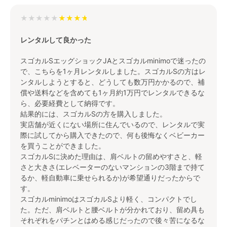
★★★★★
レンタルして良かった
スゴカルSエッグショックJAとスゴカルminimoで迷ったの
で、こちらを1ヶ月レンタルしました。スゴカルSの方はレ
ンタルしようとすると、どうしても数万円かかるので、補
償や送料などを含めても1ヶ月約1万円でレンタルできるな
ら、必要経費として納得です。
結果的には、スゴカルSの方を購入しました。
実店舗が近くにない場所に住んでいるので、レンタルで実
際に試してから購入できたので、何も後悔なくベビーカー
を買うことができました。
スゴカルSに決めた理由は、肩ベルトの留めやすさと、軽
さと大きさ(エレベーターのないマンションの3階まで持て
るか、軽自動車に乗せられるか)が希望通りだったからで
す。
スゴカルminimoはスゴカルSより軽く、コンパクトでし
た。ただ、肩ベルトと腰ベルトが分かれており、留め具も
それぞれをパチンとはめる感じだったので後々苦になるな