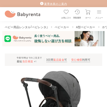
夏季休業のご案内
お気に入り
閲覧履歴
カート
メニュー
ベビー用品レンタル｢ベビレンタ｣
ベビーカー
A型ベビーカー
ホワ
午前10時までのご注文で
3日間
返品返金
可
安心補償
利用可
最短
当日発送
※1