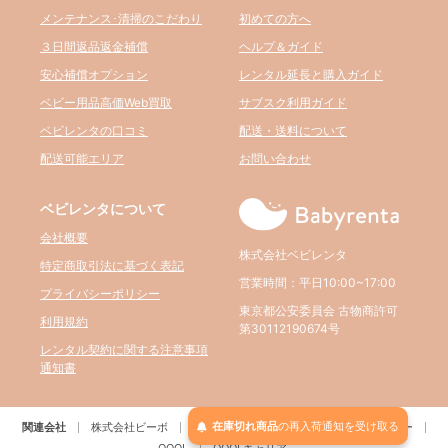
メンテナンス･清掃のこだわり
初めての方へ
３日間返品返金補償
ヘルプ＆ガイド
安心補償オプション
レンタル延長と購入ガイド
ベビー用品高価Web買取
サブスク利用ガイド
ベビレンタの口コミ
配送・送料について
配送可能エリア
お問い合わせ
ベビレンタについて
会社概要
株式会社ベビレンタ
特定商取引法に基づく表記
営業時間：平日10:00~17:00
プライバシーポリシー
東京都公安委員会 古物商許可
利用規約
第30112190674号
レンタル契約に関する注意事項
通知書
在庫切れ商品
の
再入荷
通知を
受け取る
関連会社
株式会社ビーボ
BELTA
パルクレール
RE:アールイー