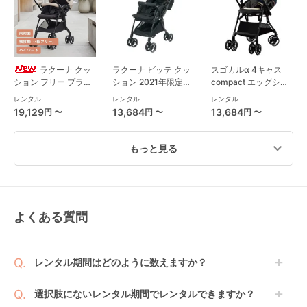
ラクーナ クッ
ラクーナ ビッテ クッ
スゴカルα 4キャス
ション フリー プラス
ション 2021年限定モ
compact エッグショ
AE (アカチャンホンポ
デル(アカチャンホン
ック HU A型ベビーカ
レンタル
レンタル
レンタル
限定モデル) A型ベビ
ポ限定モデル) A型ベ
ー コンビ(Combi)
19,129
13,684
13,684
円 〜
円 〜
円 〜
ーカー アップリカ
ビーカー アップリカ
(Aprica)
(aprica)
もっと見る
よくある質問
ココブレーキEX フロ
ライトトラックス 3
ランフィ RB0 ピジョ
ムバース エアバギー
DLX A型ベビーカー
ン(pigeon) A型ベビー
(Airbuggy) A型ベビ
ジョイー(joie)
カー
レンタル
レンタル
レンタル
レンタル期間はどのように数えますか？
ーカー
10,725
8,217
11,583
円 〜
円 〜
円 〜
商品到着日を0日目と起算し、到着日の翌日から利用
選択肢にないレンタル期間でレンタルできますか？
開始日1日目となります。