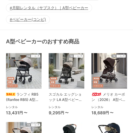
月額レンタル（サブスク）｜A型ベビーカー
ベビーカー(コンビ)
A型ベビーカーのおすすめ商品
ランフィ RB5
スゴカル エッグショ
メリオ カーボ
(Ranfee RB5) A型ベ
ック LA A型ベビーカ
ン （2026） A型ベビ
ビーカー ピジョン
ー コンビ(Combi)
ーカー サイベックス
レンタル
レンタル
レンタル
(pigeon)
(cybex)
13,431
9,295
18,689
円 〜
円 〜
円 〜