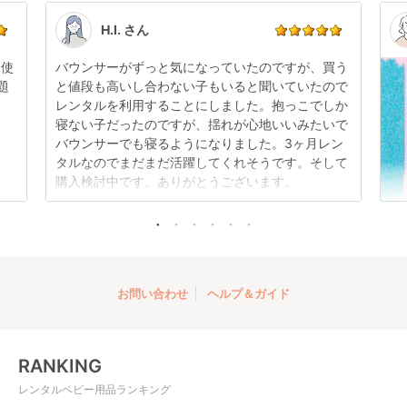
い。
す。
点検清掃については
こちら
もご確認ください。
H.I. さん
日使
バウンサーがずっと気になっていたのですが、買う
題
と値段も高いし合わない子もいると聞いていたので
レンタルを利用することにしました。抱っこでしか
エパ (epa) A型ベビー
寝ない子だったのですが、揺れが心地いいみたいで
カー ピジョン
バウンサーでも寝るようになりました。3ヶ月レン
(pigeon)
レンタル
タルなのでまだまだ活躍してくれそうです。そして
21,703
円 〜
購入検討中です。ありがとうございます。
お問い合わせ
ヘルプ＆ガイド
RANKING
レンタルベビー用品ランキング