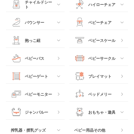
すべて
すべて
チャイルドシー
ハイローチェア
ト
ミニサイズベビーベッ
A型ベビーカー
ド
すべて
すべて
バウンサー
ベビーチェア
レギュラーサイズベビ
B型ベビーカー
ーベッド
ベビーシート
電動ハイローチェア
すべて
すべて
抱っこ紐
ベビースケール
ベッドインベッド
二人乗りベビーカー
チャイルドシート
手動ハイローチェア
電動タイプ
ハイチェア
すべて
ベビーバス
ベビーサークル
クーファン
ベビーカーその他
ジュニアシート
バウンシングタイプ
ローチェア
抱っこ紐・おんぶ紐
すべて
マットレス・布団
チャイルドシートその
ベビーゲート
プレイマット
他
ロッキングタイプ
テーブルチェア
スリング
プラスチック製
すべて
ベビーベッドその他
ベビーモニター
ベッドメリー
ヒップシート
メッシュ製
おくだけタイプ
ジャンパルー
おもちゃ・遊具
抱っこ紐その他
木製
つっぱりタイプ
すべて
搾乳器・授乳グッズ
ベビー用品その他
マット製