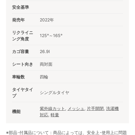
安全基準
発売年
2022年
リクライニ
125°～165°
ング角度
カゴ容量
26.9l
シート向き
両対面
車輪数
四輪
タイヤタイ
シングルタイヤ
プ
紫外線カット
,
メッシュ
,
片手開閉
,
洗濯機
機能
対応
,
軽量
※部品･付属品について：商品によっては、安全上･使用上に問題