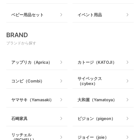
ねじとめタイプ
おもちゃのサブスク
すべて
ベビー用品セット
イベント用品
おもちゃ
電動搾乳器
BRAND
ベビージム
授乳グッズ・ママ用品
ブランドから探す
手押し車・歩行器
アップリカ（Aprica）
カトージ（KATOJI）
乗用玩具・乗り物
サイベックス
コンビ（Combi）
（cybex）
室内遊具
ヤマサキ（Yamasaki）
大和屋（Yamatoya）
石崎家具
ピジョン（pigeon）
リッチェル
ジョイー（joie）
（RICHELL）