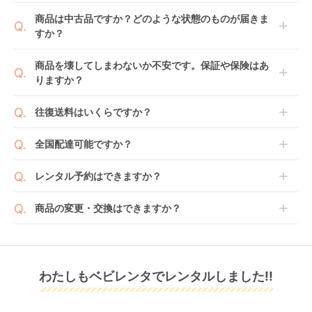
1ヶ月レンタルなら30日間として、レンタル契約終了
ご注文後にレンタル延長していただくことでご希望期
商品は中古品ですか？どのような状態のものが届きま
日までに配送業者（佐川急便）に商品の引渡しとなり
間の利用が可能です。
すか？
ます。
例えば4ヶ月の場合、3ヶ月レンタル＋1ヶ月延長とし
てご利用いただくか、もしくは6ヶ月レンタルご注文
商品によっては「新品」と「リユース品」を選べるも
商品を壊してしまわないか不安です。保証や保険はあ
の上で、早期にご返却ください。
のもございます。
りますか？
ラクーナ クッション
スゴカル Switch plus
マール (Mar) A型ベビ
新品商品はメーカーから仕入れた状態のものをお送り
フリー AC アップリカ
エッグショック ロッ
ーカー アップリカ
します。商品によっては入荷後に開封し組み立て及び
ベビレンタでは「安心補償オプション」をご用意して
(aprica) A型ベビーカ
タ AT A型ベビーカー
(Aprica)
往復送料はいくらですか？
レンタル
レンタル
レンタル
走行テストを行う場合がございます。
おります。
ー
コンビ(Combi)
14,300
14,300
24,772
円 〜
円 〜
円 〜
また、新品商品はご注文後にメーカーからお取り寄せ
ご注文時に商品と一緒にカートへ入れ安心補償オプシ
送料は商品サイズによって異なります。商品をカート
全国配達可能ですか？
となる場合がございます。その際、メーカーの都合に
ョンをご購入ください。
へ入れ、カートページから住所を入力すると送料が確
よっては、表示されているお届け予定日よりも遅れる
２つのプランごとに補償内容は異なります。
認いただけます。
沖縄・離島をのぞくどこでも配送いたします。
場合や、在庫切れによりご注文をキャンセルさせてい
レンタル予約はできますか？
詳しくは
こちら
をご確認ください。
※空港への配達はご対応できかねますのであらかじめ
ただく場合がございます。あらかじめご了承くださ
ご了承ください。
ベビレンタでは配送日を180日後のお日にちまで指定
い。
商品の変更・交換はできますか？
可能ですので、商品のご注文時にご希望のお日にちに
※万が一キャンセルとなった場合には、代金は全額ご
配送日指定をしてください。レンタル開始日は到着日
発送前に限り可能です。
返金いたします。
の翌日となります。
ラクーナ クッション
ラクーナ クッション
ピボット モジュラー
通常、商品到着日の5日前には発送準備が完了してお
フリー プラス AB A型
フリー プラス A型ベ
トラベルシステム イ
りますので、それ以降の受付は出来かねます。
リユース品は返却された商品を点検・クリーニングし
ベビーカー アップリ
ビーカー アップリカ
ーブンフロー
レンタル
わたしもベビレンタでレンタルしました!!
また、レンタル期間の変更も商品発送前であれば変更
レンタル
レンタル
てお届けしております。そのため、小さなキズや使用
カ(aprica)
(aprica)
(evenflo)
9,647
10,010
12,738
円 〜
円 〜
円 〜
可能です。
感はございますが、故障や大きなキズ、シミなどのリ
商品やレンタル期間の変更は
こちら
からご連絡くださ
ペアできないものは除き、お客様にお出ししていま