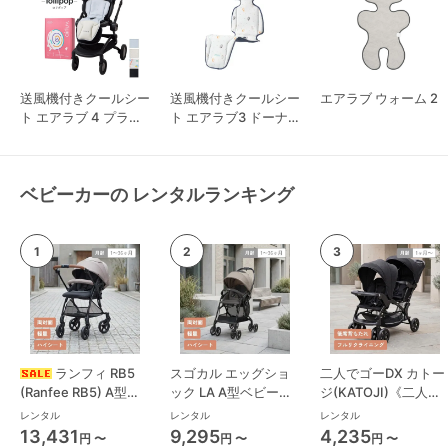
送風機付きクールシー
送風機付きクールシー
エアラブ ウォーム 2
ト エアラブ 4 プラス
ト エアラブ3 ドーナ
ロリポップ
ツ
ベビーカーの レンタルランキング
ランフィ RB5
スゴカル エッグショ
二人でゴーDX カトー
(Ranfee RB5) A型ベ
ック LA A型ベビーカ
ジ(KATOJI)《二人乗
ビーカー ピジョン
ー コンビ(Combi)
り》 二人乗り/双子用
レンタル
レンタル
レンタル
(pigeon)
ベビーカー
13,431
9,295
4,235
円 〜
円 〜
円 〜