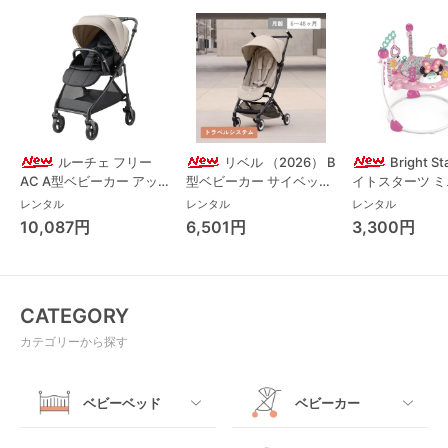
ルーチェ フリー
リベル （2026） B
Bright S
AC A型ベビーカー アッ
型ベビーカー サイベック
イトスターツ 
プリカ(Aprica) A型ベビ
ス(cybex)
ス フォーエバー
レンタル
レンタル
レンタル
ーカー アップリカ
レンド ジャンパ
10,087円
6,501円
3,300円
(Aprica)
パルー キッズツ
(Kids2)
CATEGORY
カテゴリーから探す
ベビーベッド
ベビーカー