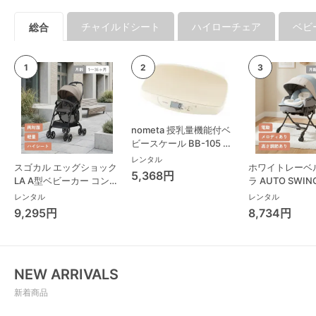
チャイルドシート
ハイローチェア
ベビ
総合
nometa 授乳量機能付ベ
ビースケール BB-105 タ
ニタ(TANITA) ベビースケ
レンタル
スゴカル エッグショック
ホワイトレーベ
ール・体重計
5,368円
LA A型ベビーカー コンビ
ラ AUTO SWING
(Combi)
Long スリープ
レンタル
レンタル
コンビ(Combi)
9,295円
8,734円
チェア・ベビー
NEW ARRIVALS
新着商品