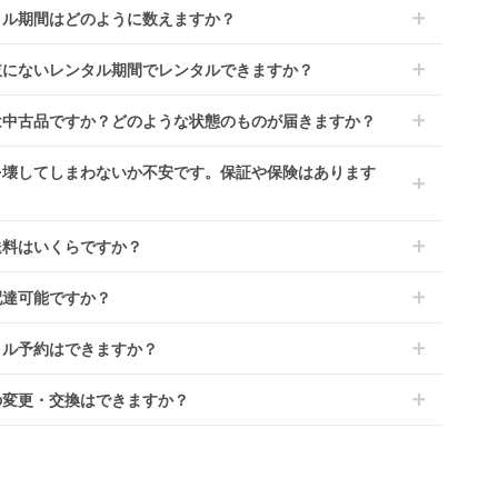
タル期間はどのように数えますか？
到着日を0日目と起算し、到着日の翌日から利用開始日1日目とな
肢にないレンタル期間でレンタルできますか？
す。
レンタルなら30日間として、レンタル契約終了日までに配送業
文後にレンタル延長していただくことでご希望期間の利用が可能
は中古品ですか？どのような状態のものが届きますか？
佐川急便）に商品の引渡しとなります。
。
4ヶ月の場合、3ヶ月レンタル＋1ヶ月延長としてご利用いただ
によっては「新品」と「リユース品」を選べるものもございま
を壊してしまわないか不安です。保証や保険はあります
、もしくは6ヶ月レンタルご注文の上で、早期にご返却くださ
商品はメーカーから仕入れた状態のものをお送りします。商品に
ては入荷後に開封し組み立て及び走行テストを行う場合がござい
レンタでは「安心補償オプション」をご用意しております。
送料はいくらですか？
。
文時に商品と一緒にカートへ入れ安心補償オプションをご購入く
、新品商品はご注文後にメーカーからお取り寄せとなる場合がご
い。
は商品サイズによって異なります。商品をカートへ入れ、カート
ます。その際、メーカーの都合によっては、表示されているお届
配達可能ですか？
のプランごとに補償内容は異なります。
ジから住所を入力すると送料が確認いただけます。
定日よりも遅れる場合や、在庫切れによりご注文をキャンセルさ
くは
こちら
をご確認ください。
・離島をのぞくどこでも配送いたします。
いただく場合がございます。あらかじめご了承ください。
タル予約はできますか？
港への配達はご対応できかねますのであらかじめご了承くださ
が一キャンセルとなった場合には、代金は全額ご返金いたしま
ンタでは配送日を180日後のお日にちまで指定可能ですので、
の変更・交換はできますか？
のご注文時にご希望のお日にちに配送日指定をしてください。レ
ル開始日は到着日の翌日となります。
前に限り可能です。
ース品は返却された商品を点検・クリーニングしてお届けしてお
、商品到着日の5日前には発送準備が完了しておりますので、そ
す。そのため、小さなキズや使用感はございますが、故障や大き
降の受付は出来かねます。
ズ、シミなどのリペアできないものは除き、お客様にお出しして