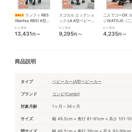
ランフィ RB5
スゴカル エッグショ
二人でゴーDX 
(Ranfee RB5) A型ベ
ック LA A型ベビーカ
ジ(KATOJI)《
ビーカー ピジョン
ー コンビ(Combi)
り》 二人乗り/
レンタル
レンタル
レンタル
(pigeon)
ベビーカー
13,431
9,295
4,235
円 〜
円 〜
円 〜
商品説明
タイプ
ベビーカー/A型ベビーカー
ブランド
コンビ(Combi)
対象月齢
1ヶ月～36ヶ月
サイズ
幅 49.5cm × 奥行 81-91cm × 高さ 101-10
閉サイズ
幅 49.5cm × 奥行 36cm × 高さ 93-99cm