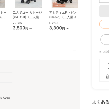
カトー
二人でゴー カトージ
アミティエF ネビオ
メリオ カ
二人乗
(KATOJI)《二人乗
(Nebio)《二人乗り》
ン （2026） 
双子用
り》 二人乗り/双子用
二人乗り/双子用ベビ
ーカー サイベッ
レンタル
レンタル
レンタル
ベビーカー
ーカー
(cybex)
3,509
3,300
18,689
円 〜
円 〜
円 〜
※1 
レ
利
6.5cm
よくあ