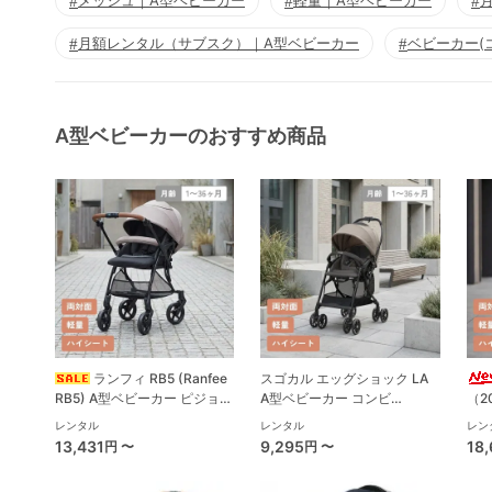
メッシュ｜A型ベビーカー
軽量｜A型ベビーカー
月額レンタル（サブスク）｜A型ベビーカー
ベビーカー(
A型ベビーカーのおすすめ商品
ランフィ RB5 (Ranfee
スゴカル エッグショック LA
RB5) A型ベビーカー ピジョン
A型ベビーカー コンビ
（2
(pigeon)
(Combi)
イベ
レンタル
レンタル
レン
13,431
9,295
18
円 〜
円 〜