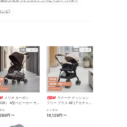
月額レンタル（サブスク）｜ベビーカー・バギー
コンビ)
メリオ カーボン
ラクーナ クッション
026） A型ベビーカー サ
フリー プラス AE (アカチャン
ックス(cybex)
ホンポ限定モデル) A型ベビー
タル
レンタル
カー アップリカ(Aprica)
,689
19,129
円 〜
円 〜