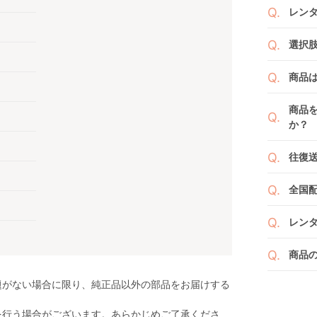
レン
商品
選択
りま
1ヶ月
ご注
商品
者（
です
例えば
商品
商品
くか
す。
か？
い。
新品
よっ
ベビ
往復
ます
ご注
また
ださ
送料
ざい
全国
２つ
ペー
け予
詳し
沖縄
せて
レン
※空
※万
い。
ベビレ
す。
商品
商品
ンタ
発送
リユ
題がない場合に限り、純正品以外の部品をお届けする
通常
りま
れ以
なキ
を行う場合がございます。あらかじめご了承くださ