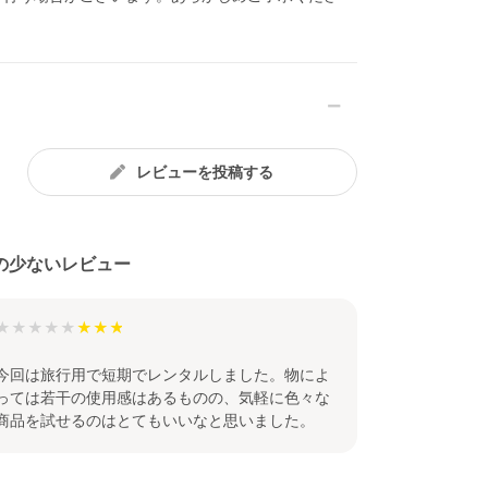
また
いま
商品
点検
レビューを投稿する
の少ないレビュー
★★★★★
今回は旅行用で短期でレンタルしました。物によ
っては若干の使用感はあるものの、気軽に色々な
商品を試せるのはとてもいいなと思いました。