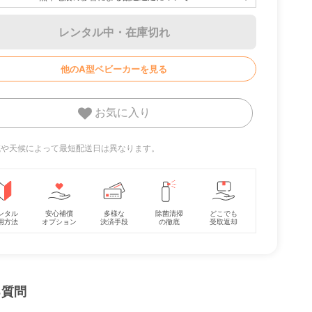
レンタル中・在庫切れ
ーボ
ラクーナ クッ
ラクーナ ビッテ クッ
A型ベビ
ション フリー プラス
ション 2021年限定モ
クス
AE (アカチャンホンポ
デル(アカチャンホン
レンタル
レンタル
他のA型ベビーカーを見る
限定モデル) A型ベビ
ポ限定モデル) A型ベ
19,129
13,684
円 〜
円 〜
ーカー アップリカ
ビーカー アップリカ
(Aprica)
(aprica)
お気に入り
地域や天候によって最短配送日は異なります。
ンタル
安心補償
多様な
除菌清掃
どこでも
用方法
オプション
決済手段
の徹底
受取返却
る質問