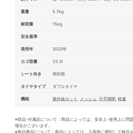
重量
5.7kg
耐荷重
15kg
安全基準
発売年
2023年
カゴ容量
33.3l
シート向き
両対面
タイヤタイプ
ダブルタイヤ
機能
紫外線カット
,
メッシュ
,
片手開閉
,
軽量
※部品･付属品について：商品によっては、安全上･使用上に問
場合がございます。
※新品商品について：商品によっては、入荷後に開封して検品