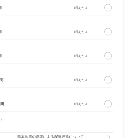
間
間
間
bo ロ
CIRCLE ソファ ソリ
バウンサー ブリス ベ
ッド ナチュラル
ビービョルン
日間
日間
熊本地震の影響による配達遅延について