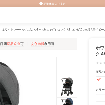
夏季休業のご案内
ホワイトレーベル スゴカルSwitch エッグショック AS コンビ(Combi) A型ベビ
3日間
返品返金
可
安心補償
利用可
ホワ
ク A
★★
商品の
カラー