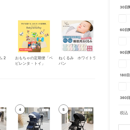
30日
60日
90日
 2
おもちゃの定期便「ベ
ねくるみ ホワイトラ
ルンバ 105 Com
ビレンタ・トイ」
パン
ボット
180
360