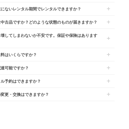
到着日を0日目と起算し、到着日の翌日から利用開始日1日目とな
肢にないレンタル期間でレンタルできますか？
す。
レンタルなら30日間として、レンタル契約終了日までに配送業
文後にレンタル延長していただくことでご希望期間の利用が可能
は中古品ですか？どのような状態のものが届きますか？
佐川急便）に商品の引渡しとなります。
。
4ヶ月の場合、3ヶ月レンタル＋1ヶ月延長としてご利用いただ
によっては「新品」と「リユース品」を選べるものもございま
を壊してしまわないか不安です。保証や保険はあります
、もしくは6ヶ月レンタルご注文の上で、早期にご返却くださ
商品はメーカーから仕入れた状態のものをお送りします。商品に
ては入荷後に開封し組み立て及び走行テストを行う場合がござい
レンタでは「安心補償オプション」をご用意しております。
送料はいくらですか？
。
文時に商品と一緒にカートへ入れ安心補償オプションをご購入く
、新品商品はご注文後にメーカーからお取り寄せとなる場合がご
い。
は商品サイズによって異なります。商品をカートへ入れ、カート
ます。その際、メーカーの都合によっては、表示されているお届
配達可能ですか？
のプランごとに補償内容は異なります。
ジから住所を入力すると送料が確認いただけます。
定日よりも遅れる場合や、在庫切れによりご注文をキャンセルさ
くは
こちら
をご確認ください。
・離島をのぞくどこでも配送いたします。
いただく場合がございます。あらかじめご了承ください。
タル予約はできますか？
港への配達はご対応できかねますのであらかじめご了承くださ
が一キャンセルとなった場合には、代金は全額ご返金いたしま
ンタでは配送日を180日後のお日にちまで指定可能ですので、
の変更・交換はできますか？
のご注文時にご希望のお日にちに配送日指定をしてください。レ
ル開始日は到着日の翌日となります。
前に限り可能です。
ース品は返却された商品を点検・クリーニングしてお届けしてお
、商品到着日の5日前には発送準備が完了しておりますので、そ
す。そのため、小さなキズや使用感はございますが、故障や大き
降の受付は出来かねます。
ズ、シミなどのリペアできないものは除き、お客様にお出しして
、レンタル期間の変更も商品発送前であれば変更可能です。
す。
やレンタル期間の変更は
こちら
からご連絡ください。
清掃については
こちら
もご確認ください。