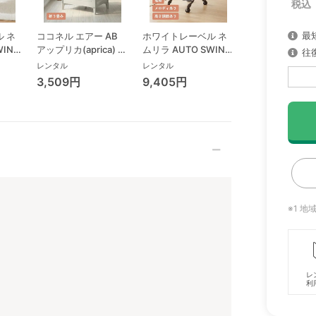
最
 ネ
ココネル エアー AB
ホワイトレーベル ネ
コンパクトベッド
WING
アップリカ(aprica) ミ
ムリラ AUTO SWING
ーオープン ヤマ
往
リープ
ニサイズ/コンパクト
BEDi おやすみドーム
(Yamasaki) 
レンタル
レンタル
レンタル
ビ
ベビーベッド
EG コンビ(Combi) ハ
ズ/コンパクト
3,509円
9,405円
7,898円
ローチ
イローチェア・ベビー
ベッド
ック
ラック
※1 
レ
利