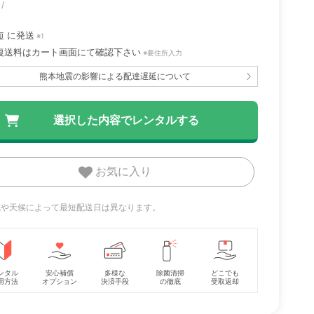
短
に発送
 ツ
ココネル エアープラ
レジェプラス スマー
ハイタイプベッ
※1
サキ
ス AB アップリカ
トエンジェル
ーオープン ヤ
復送料はカート画面にて確認下さい
※要住所入力
ミニサイ
(aprica) ミニサイズ/
(SmartAngel) チャイ
(Yamasaki) 
レンタル
レンタル
レンタル
ベビー
コンパクトベビーベッ
ルドシート
ーサイズベビー
熊本地震の影響による配達遅延について
3,993円
5,907円
7,150円
ド
お気に入り
地域や天候によって最短配送日は異なります。
ンタル
安心補償
多様な
除菌清掃
どこでも
用方法
オプション
決済手段
の徹底
受取返却