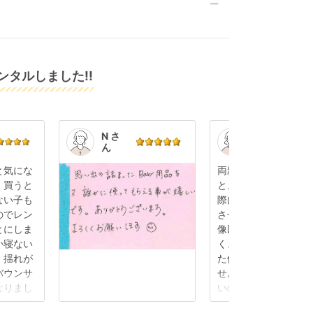
タルしました!!
N さ
K.S.
ん
さん
と気にな
両親に孫の顔を見せ
、買うと
と、出産後初めて帰
ない子も
際にベビーカーをレ
のでレン
させていただきまし
とにしま
像以上に軽くて使い
か寝ない
く、小回りもききま
、揺れが
た使用感も全く感じ
バウンサ
せんでした。旧型だ
なりまし
いのかと思っていま
ルなので
（あまり詳しくない