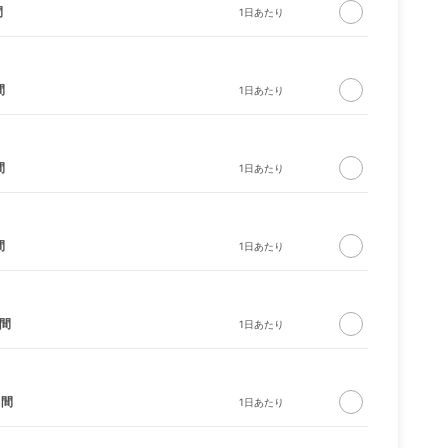
間
間
間
ス ベ
間
日間
日間