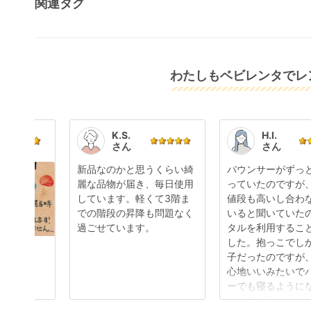
関連タグ
わたしもベビレンタでレン
K.S.
H.I.
さん
さん
新品なのかと思うくらい綺
バウンサーがずっ
麗な品物が届き、毎日使用
っていたのですが
しています。軽くて3階ま
値段も高いし合わ
での階段の昇降も問題なく
いると聞いていた
過ごせています。
タルを利用するこ
した。抱っこでし
子だったのですが
心地いいみたいで
ーでも寝るように
た。3ヶ月レンタ