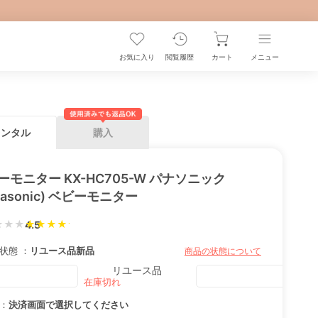
お気に入り
閲覧履歴
カート
メニュー
レンタル
購入
ーモニター KX-HC705-W パナソニック
nasonic) ベビーモニター
★★★
4.5
状態 ：
リユース品
新品
商品の状態について
リユース品
：
決済画面で選択してください