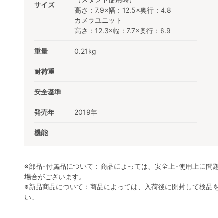
サイズ
高さ：7.9×幅：12.5×奥行：4.8
カメラユニット
高さ：12.3×幅：7.7×奥行：6.9
重量
0.21kg
耐荷重
安全基準
発売年
2019年
機能
※部品･付属品について：商品によっては、安全上･使用上に問
場合がございます。
※新品商品について：商品によっては、入荷後に開封して検品
い。