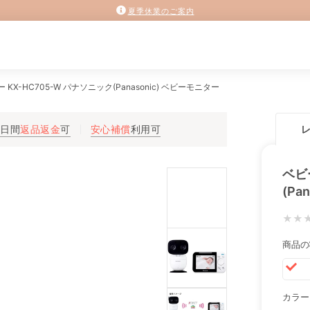
夏季休業のご案内
KX-HC705-W パナソニック(Panasonic) ベビーモニター
3日間
返品返金
可
安心補償
利用可
ベビ
(Pa
★★
商品の
カラー