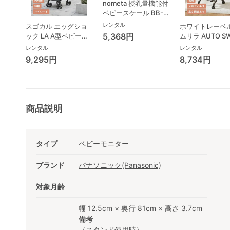
nometa 授乳量機能付
ベビースケール BB-
105 タニタ(TANITA)
レンタル
スゴカル エッグショ
ホワイトレーベル
ベビースケール・体重
5,368円
ック LA A型ベビーカ
ムリラ AUTO S
計
ー コンビ(Combi)
BEDi Long ス
レンタル
レンタル
シェル EG コン
9,295円
8,734円
(Combi) ハイ
ェア・ベビーラ
商品説明
タイプ
ベビーモニター
ブランド
パナソニック(Panasonic)
対象月齢
幅 12.5cm × 奥行 81cm × 高さ 3.7cm
備考
（スタンド使用時）