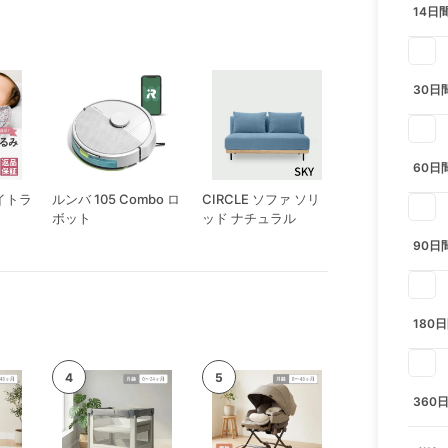
14日
30日
60日
イトラ
ルンバ 105 Combo ロ
CIRCLE ソファ ソリ
バウンサー ブリ
ボット
ッド ナチュラル
ビービョルン
90日
180
360