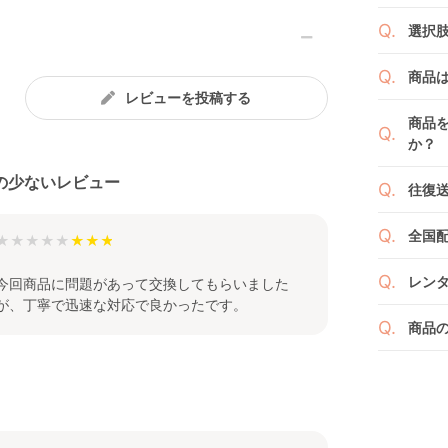
商品
選択
りま
1ヶ月
ご注
商品
者（
です
レビューを投稿する
例えば
商品
商品
くか
す。
か？
い。
新品
よっ
ベビ
の少ないレビュー
往復
ます
ご注
また
ださ
送料
ざい
全国
２つ
★★★★★
ペー
け予
詳し
沖縄
せて
レン
今回商品に問題があって交換してもらいました
※空
※万
が、丁寧で迅速な対応で良かったです。
い。
ベビレ
す。
商品
商品
ンタ
発送
リユ
通常
りま
れ以
なキ
また
いま
商品
点検