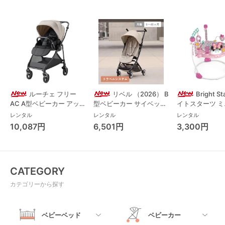
ルーチェ フリー
リベル （2026） B
Bright S
AC A型ベビーカー アッ
型ベビーカー サイベック
イトスターツ 
プリカ(Aprica) A型ベビ
ス(cybex)
ス フォーエバー
レンタル
レンタル
レンタル
ーカー アップリカ
レンド ジャンパ
10,087円
6,501円
3,300円
(Aprica)
パルー キッズツ
(Kids2)
CATEGORY
カテゴリーから探す
ベビーベッド
ベビーカー