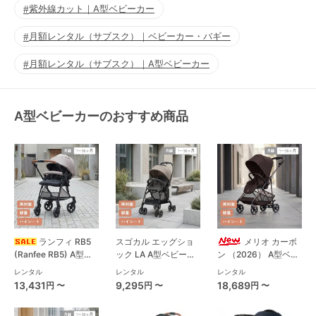
紫外線カット｜A型ベビーカー
月額レンタル（サブスク）｜ベビーカー・バギー
月額レンタル（サブスク）｜A型ベビーカー
A型ベビーカーのおすすめ商品
ランフィ RB5
スゴカル エッグショ
メリオ カーボ
(Ranfee RB5) A型ベ
ック LA A型ベビーカ
ン （2026） A型ベビ
ビーカー ピジョン
ー コンビ(Combi)
ーカー サイベックス
レンタル
レンタル
レンタル
(pigeon)
(cybex)
13,431
9,295
18,689
円 〜
円 〜
円 〜