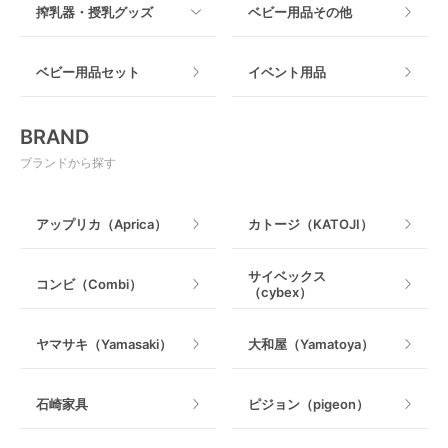
搾乳器・授乳グッズ
ベビー用品その他
マット製
ねじとめタイプ
おもちゃのサブスク
すべて
ベビー用品セット
イベント用品
おもちゃ
電動搾乳器
BRAND
ベビージム
授乳グッズ・ママ用品
ブランドから探す
手押し車・歩行器
アップリカ（Aprica）
カトージ（KATOJI）
乗用玩具・乗り物
サイベックス
コンビ（Combi）
（cybex）
室内遊具
ヤマサキ（Yamasaki）
大和屋（Yamatoya）
石崎家具
ピジョン（pigeon）