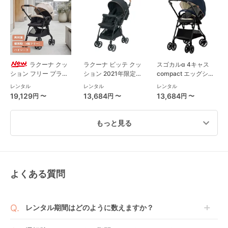
ラクーナ クッ
ラクーナ ビッテ クッ
スゴカルα 4キャス
ション フリー プラス
ション 2021年限定モ
compact エッグショ
AE (アカチャンホンポ
デル(アカチャンホン
ック HU A型ベビーカ
レンタル
レンタル
レンタル
限定モデル) A型ベビ
ポ限定モデル) A型ベ
ー コンビ(Combi)
19,129
13,684
13,684
円 〜
円 〜
円 〜
ーカー アップリカ
ビーカー アップリカ
(Aprica)
(aprica)
もっと見る
よくある質問
ココブレーキEX フロ
ライトトラックス 3
ランフィ RB0 ピジョ
ムバース エアバギー
DLX A型ベビーカー
ン(pigeon) A型ベビー
(Airbuggy) A型ベビ
ジョイー(joie)
カー
レンタル
レンタル
レンタル
レンタル期間はどのように数えますか？
ーカー
10,725
8,217
11,583
円 〜
円 〜
円 〜
商品到着日を0日目と起算し、到着日の翌日から利用