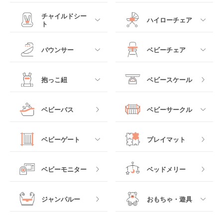
すべて
すべて
チャイルドシー
ハイローチェア
ト
ミニサイズベビーベッ
A型ベビーカー
ド
すべて
すべて
バウンサー
ベビーチェア
レギュラーサイズベビ
B型ベビーカー
ーベッド
ベビーシート
電動ハイローチェア
すべて
すべて
抱っこ紐
ベビースケール
ベッドインベッド
二人乗りベビーカー
チャイルドシート
手動ハイローチェア
電動タイプ
ハイチェア
すべて
ベビーバス
ベビーサークル
クーファン
ベビーカーその他
ジュニアシート
バウンシングタイプ
ローチェア
抱っこ紐・おんぶ紐
すべて
マットレス・布団
チャイルドシートその
ベビーゲート
プレイマット
他
ロッキングタイプ
テーブルチェア
スリング
プラスチック製
すべて
ベビーベッドその他
ベビーモニター
ベッドメリー
ヒップシート
メッシュ製
おくだけタイプ
ジャンパルー
おもちゃ・遊具
抱っこ紐その他
木製
つっぱりタイプ
すべて