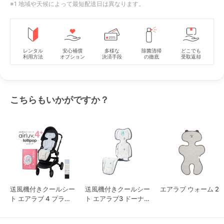
※1 地域や天候によって最短配送日は異なります。
レンタル
安心補償
多様な
除菌清掃
どこでも
利用方法
オプション
決済手段
の徹底
受取返却
こちらもいかがですか？
送風機付きクールシー
送風機付きクールシー
エアラブ ウォーム 2
ト エアラブ 4 プラス
ト エアラブ3 ドーナ
ロリポップ
ツ