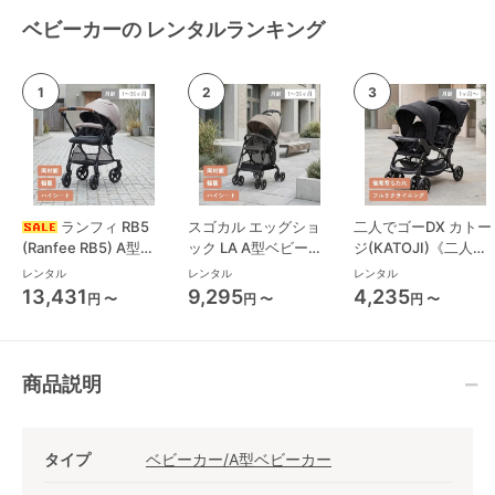
ベビーカーの レンタルランキング
ランフィ RB5
スゴカル エッグショ
二人でゴーDX カトー
(Ranfee RB5) A型ベ
ック LA A型ベビーカ
ジ(KATOJI)《二人乗
ビーカー ピジョン
ー コンビ(Combi)
り》 二人乗り/双子用
レンタル
レンタル
レンタル
(pigeon)
ベビーカー
13,431
9,295
4,235
円 〜
円 〜
円 〜
商品説明
タイプ
ベビーカー/A型ベビーカー