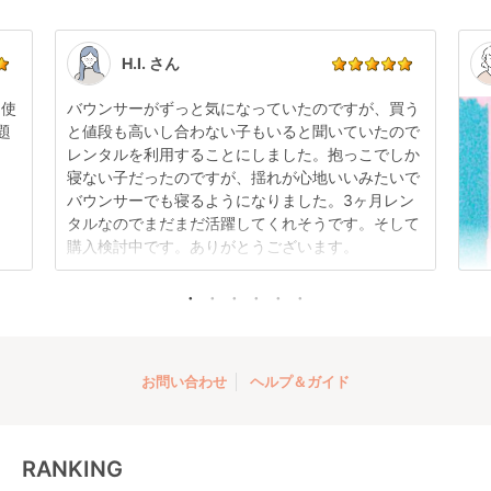
商品やレンタル期間の変更は
こちら
からご連絡くださ
ペアできないものは除き、お客様にお出ししていま
い。
す。
点検清掃については
こちら
もご確認ください。
H.I. さん
日使
バウンサーがずっと気になっていたのですが、買う
題
と値段も高いし合わない子もいると聞いていたので
レンタルを利用することにしました。抱っこでしか
ラクーナ クッション
寝ない子だったのですが、揺れが心地いいみたいで
フリー プラス A型ベ
バウンサーでも寝るようになりました。3ヶ月レン
ビーカー アップリカ
レンタル
タルなのでまだまだ活躍してくれそうです。そして
(aprica)
10,010
円 〜
購入検討中です。ありがとうございます。
お問い合わせ
ヘルプ＆ガイド
RANKING