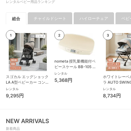
レンタルベビー用品ランキング
チャイルドシート
ハイローチェア
ベビ
総合
nometa 授乳量機能付ベ
ビースケール BB-105 タ
ニタ(TANITA) ベビースケ
レンタル
スゴカル エッグショック
ホワイトレーベ
ール・体重計
5,368円
LA A型ベビーカー コンビ
ラ AUTO SWING
(Combi)
Long スリープ
レンタル
レンタル
コンビ(Combi)
9,295円
8,734円
チェア・ベビー
NEW ARRIVALS
新着商品