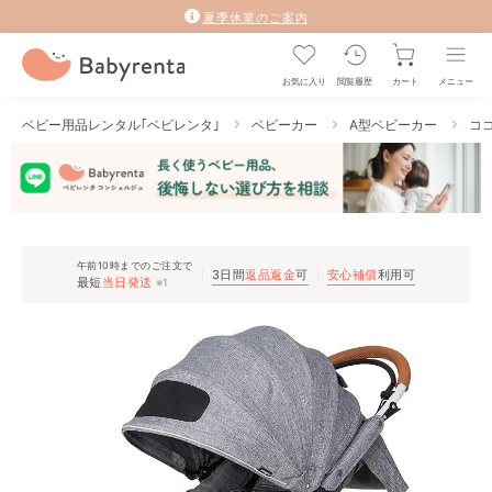
夏季休業のご案内
お気に入り
閲覧履歴
カート
メニュー
ベビー用品レンタル｢ベビレンタ｣
ベビーカー
A型ベビーカー
ココ
午前10時までのご注文で
3日間
返品返金
可
安心補償
利用可
最短
当日発送
※1