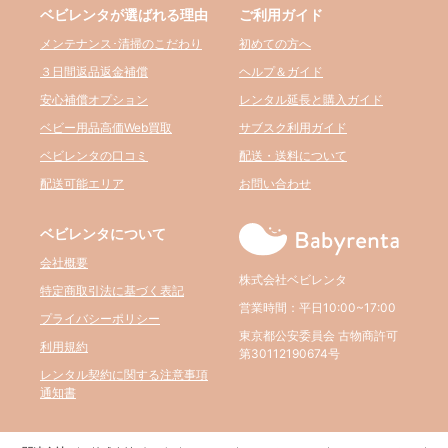
ベビレンタが選ばれる理由
ご利用ガイド
メンテナンス･清掃のこだわり
初めての方へ
３日間返品返金補償
ヘルプ＆ガイド
安心補償オプション
レンタル延長と購入ガイド
ベビー用品高価Web買取
サブスク利用ガイド
ベビレンタの口コミ
配送・送料について
配送可能エリア
お問い合わせ
ベビレンタについて
会社概要
株式会社ベビレンタ
特定商取引法に基づく表記
営業時間：平日10:00~17:00
プライバシーポリシー
東京都公安委員会 古物商許可
利用規約
第30112190674号
レンタル契約に関する注意事項
通知書