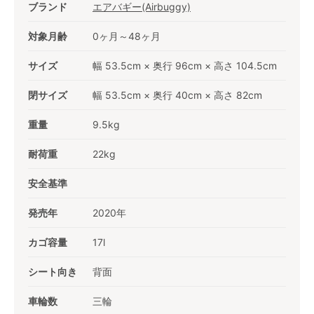
ブランド
エアバギー(Airbuggy)
対象月齢
0ヶ月～48ヶ月
サイズ
幅 53.5cm × 奥行 96cm × 高さ 104.5cm
閉サイズ
幅 53.5cm × 奥行 40cm × 高さ 82cm
重量
9.5kg
耐荷重
22kg
安全基準
発売年
2020年
カゴ容量
17l
シート向き
背面
車輪数
三輪