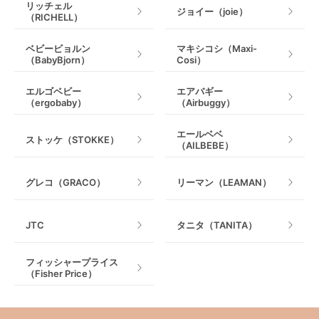
リッチェル
ジョイー（joie）
（RICHELL）
ベビービョルン
マキシコシ（Maxi-
（BabyBjorn）
Cosi）
エルゴベビー
エアバギー
（ergobaby）
（Airbuggy）
エールベベ
ストッケ（STOKKE）
（AILBEBE）
グレコ（GRACO）
リーマン（LEAMAN）
JTC
タニタ（TANITA）
フィッシャープライス
（Fisher Price）