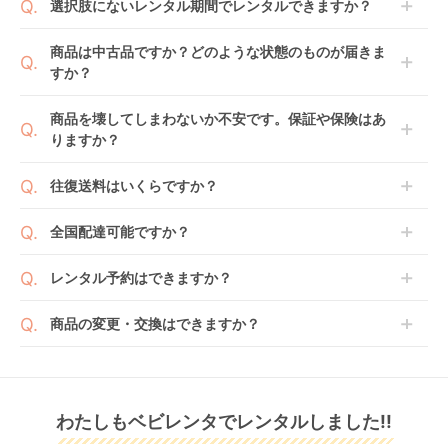
選択肢にないレンタル期間でレンタルできますか？
開始日1日目となります。
1ヶ月レンタルなら30日間として、レンタル契約終了
ご注文後にレンタル延長していただくことでご希望期
商品は中古品ですか？どのような状態のものが届きま
日までに配送業者（佐川急便）に商品の引渡しとなり
間の利用が可能です。
すか？
ます。
例えば4ヶ月の場合、3ヶ月レンタル＋1ヶ月延長とし
てご利用いただくか、もしくは6ヶ月レンタルご注文
商品によっては「新品」と「リユース品」を選べるも
商品を壊してしまわないか不安です。保証や保険はあ
の上で、早期にご返却ください。
のもございます。
りますか？
ラクーナ クッション
スゴカル Switch plus
マール (Mar) A型ベビ
新品商品はメーカーから仕入れた状態のものをお送り
フリー AC アップリカ
エッグショック ロッ
ーカー アップリカ
します。商品によっては入荷後に開封し組み立て及び
ベビレンタでは「安心補償オプション」をご用意して
(aprica) A型ベビーカ
タ AT A型ベビーカー
(Aprica)
往復送料はいくらですか？
レンタル
レンタル
レンタル
走行テストを行う場合がございます。
おります。
ー
コンビ(Combi)
14,300
14,300
24,772
円 〜
円 〜
円 〜
また、新品商品はご注文後にメーカーからお取り寄せ
ご注文時に商品と一緒にカートへ入れ安心補償オプシ
送料は商品サイズによって異なります。商品をカート
全国配達可能ですか？
となる場合がございます。その際、メーカーの都合に
ョンをご購入ください。
へ入れ、カートページから住所を入力すると送料が確
よっては、表示されているお届け予定日よりも遅れる
２つのプランごとに補償内容は異なります。
認いただけます。
沖縄・離島をのぞくどこでも配送いたします。
場合や、在庫切れによりご注文をキャンセルさせてい
レンタル予約はできますか？
詳しくは
こちら
をご確認ください。
※空港への配達はご対応できかねますのであらかじめ
ただく場合がございます。あらかじめご了承くださ
ご了承ください。
ベビレンタでは配送日を180日後のお日にちまで指定
い。
商品の変更・交換はできますか？
可能ですので、商品のご注文時にご希望のお日にちに
※万が一キャンセルとなった場合には、代金は全額ご
配送日指定をしてください。レンタル開始日は到着日
発送前に限り可能です。
返金いたします。
の翌日となります。
ノートアール NB0-R
ランフィ リノン
ラクーナ クッション
通常、商品到着日の5日前には発送準備が完了してお
ピジョン(pigeon) A型
RB3L(Runfee Lino'n
フリー プラス AB A型
りますので、それ以降の受付は出来かねます。
リユース品は返却された商品を点検・クリーニングし
ベビーカー
RB3L) A型ベビーカー
ベビーカー アップリ
レンタル
わたしもベビレンタでレンタルしました!!
また、レンタル期間の変更も商品発送前であれば変更
レンタル
レンタル
てお届けしております。そのため、小さなキズや使用
ピジョン(pigeon)
カ(aprica)
4,829
7,150
9,647
円 〜
円 〜
円 〜
可能です。
感はございますが、故障や大きなキズ、シミなどのリ