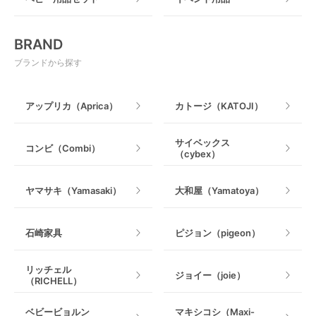
おもちゃ
電動搾乳器
BRAND
ベビージム
授乳グッズ・ママ用品
ブランドから探す
手押し車・歩行器
アップリカ（Aprica）
カトージ（KATOJI）
乗用玩具・乗り物
サイベックス
コンビ（Combi）
（cybex）
室内遊具
ヤマサキ（Yamasaki）
大和屋（Yamatoya）
石崎家具
ピジョン（pigeon）
リッチェル
ジョイー（joie）
（RICHELL）
ベビービョルン
マキシコシ（Maxi-