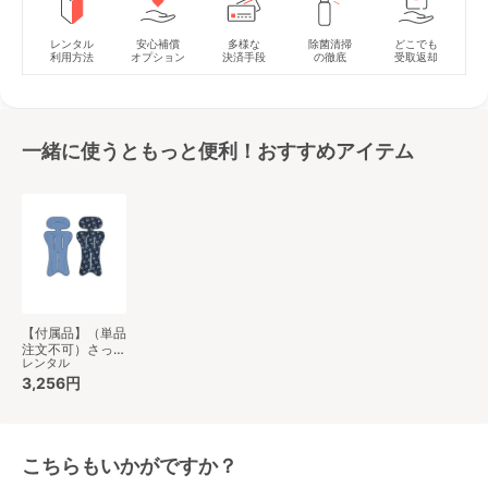
レンタル
安心補償
多様な
除菌清掃
どこでも
利用方法
オプション
決済手段
の徹底
受取返却
一緒に使うともっと便利！おすすめアイテム
【付属品】（単品
注文不可）さっと
レンタル
洗えるサラッとマ
ット ベビーカー
3,256円
小物 アップリカ
(aprica)
こちらもいかがですか？