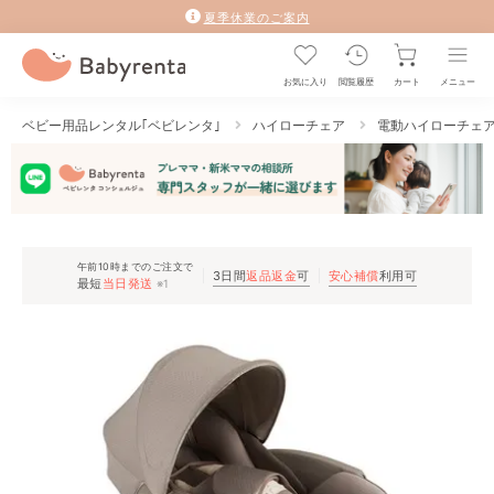
夏季休業のご案内
お気に入り
閲覧履歴
カート
メニュー
ベビー用品レンタル｢ベビレンタ｣
ハイローチェア
電動ハイローチェ
午前10時までのご注文で
3日間
返品返金
可
安心補償
利用可
最短
当日発送
※1