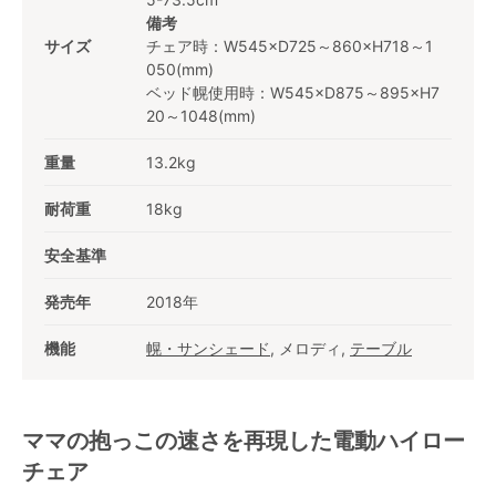
備考
サイズ
チェア時：W545×D725～860×H718～1
050(mm)
ベッド幌使用時：W545×D875～895×H7
20～1048(mm)
重量
13.2kg
耐荷重
18kg
安全基準
発売年
2018年
機能
幌・サンシェード
, メロディ,
テーブル
ママの抱っこの速さを再現した電動ハイロー
チェア