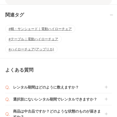
関連タグ
幌・サンシェード｜電動ハイローチェア
テーブル｜電動ハイローチェア
ハイローチェア(アップリカ)
よくある質問
レンタル期間はどのように数えますか？
商品到着日を0日目と起算し、到着日の翌日から利用
選択肢にないレンタル期間でレンタルできますか？
開始日1日目となります。
1ヶ月レンタルなら30日間として、レンタル契約終了
ご注文後にレンタル延長していただくことでご希望期
商品は中古品ですか？どのような状態のものが届きま
日までに配送業者（佐川急便）に商品の引渡しとなり
間の利用が可能です。
すか？