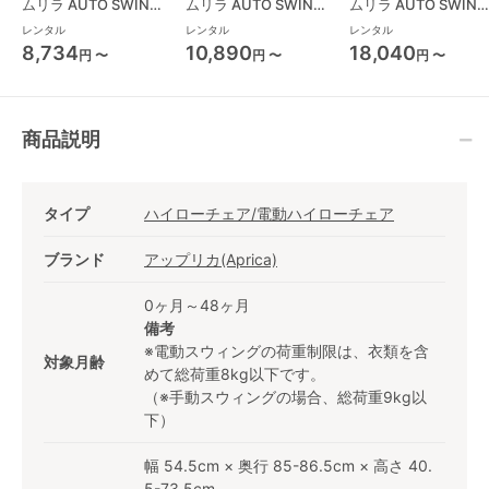
ムリラ AUTO SWING
ムリラ AUTO SWING
ムリラ AUTO SWING
BEDi Long スリープ
BEDi Long スリープ
BEDi Long EG コンビ
レンタル
レンタル
レンタル
シェル EG コンビ
シェル EG＋ コンビ
(Combi) ハイローチ
8,734
10,890
18,040
円 〜
円 〜
円 〜
(Combi) ハイローチ
(Combi) ハイローチ
ェア・ベビーラック
ェア・ベビーラック
ェア・ベビーラック
商品説明
タイプ
ハイローチェア/電動ハイローチェア
ブランド
アップリカ(Aprica)
0ヶ月～48ヶ月
備考
※電動スウィングの荷重制限は、衣類を含
対象月齢
めて総荷重8kg以下です。
（※手動スウィングの場合、総荷重9kg以
下）
幅 54.5cm × 奥行 85-86.5cm × 高さ 40.
5-73.5cm