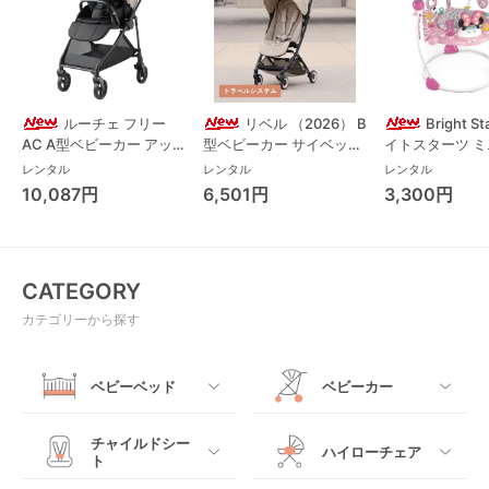
ルーチェ フリー
リベル （2026） B
Bright S
AC A型ベビーカー アッ
型ベビーカー サイベック
イトスターツ 
プリカ(Aprica) A型ベビ
ス(cybex)
ス フォーエバー
レンタル
レンタル
レンタル
ーカー アップリカ
レンド ジャンパ
10,087円
6,501円
3,300円
(Aprica)
パルー キッズツ
(Kids2)
CATEGORY
カテゴリーから探す
ベビーベッド
ベビーカー
すべて
すべて
チャイルドシー
ハイローチェア
ト
ミニサイズベビーベッ