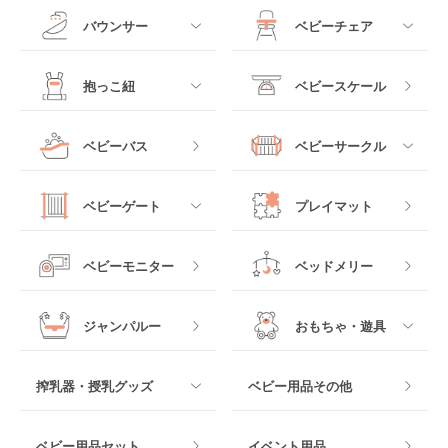
A型ベビーカー
ド
すべて
すべて
バウンサー
ベビーチェア
レギュラーサイズベビ
B型ベビーカー
ーベッド
ベビーシート
電動ハイローチェア
すべて
すべて
抱っこ紐
ベビースケール
ベッドインベッド
二人乗りベビーカー
チャイルドシート
手動ハイローチェア
電動タイプ
ハイチェア
すべて
ベビーバス
ベビーサークル
クーファン
ベビーカーその他
ジュニアシート
バウンシングタイプ
ローチェア
抱っこ紐・おんぶ紐
すべて
マットレス・布団
チャイルドシートその
ベビーゲート
プレイマット
他
ロッキングタイプ
テーブルチェア
スリング
プラスチック製
すべて
ベビーベッドその他
ベビーモニター
ベッドメリー
ヒップシート
メッシュ製
おくだけタイプ
ジャンパルー
おもちゃ・遊具
抱っこ紐その他
木製
つっぱりタイプ
すべて
搾乳器・授乳グッズ
ベビー用品その他
マット製
ねじとめタイプ
おもちゃのサブスク
すべて
ベビー用品セット
イベント用品