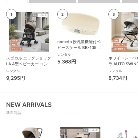
nometa 授乳量機能付ベ
ビースケール BB-105 タ
ニタ(TANITA) ベビースケ
レンタル
スゴカル エッグショック
ホワイトレーベ
ール・体重計
5,368円
LA A型ベビーカー コンビ
ラ AUTO SWING
(Combi)
Long スリープ
レンタル
レンタル
コンビ(Combi)
9,295円
8,734円
チェア・ベビー
NEW ARRIVALS
新着商品