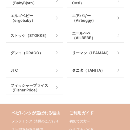
（BabyBjorn）
Cosi）
エルゴベビー
エアバギー
（ergobaby）
（Airbuggy）
エールベベ
ストッケ（STOKKE）
（AILBEBE）
グレコ（GRACO）
リーマン（LEAMAN）
JTC
タニタ（TANITA）
フィッシャープライス
（Fisher Price）
ベビレンタが選ばれる理由
ご利用ガイド
メンテナンス･清掃のこだわり
初めての方へ
３日間返品返金補償
ヘルプ＆ガイド