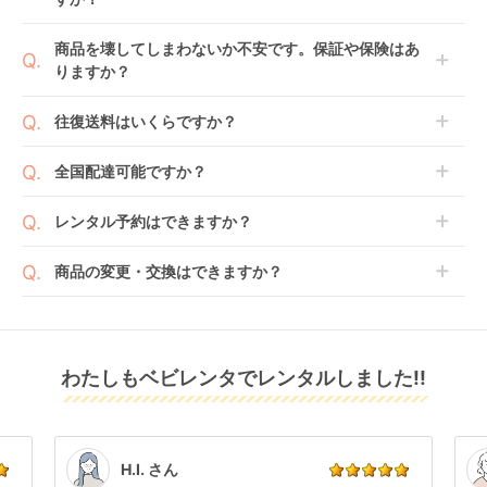
ます。
例えば4ヶ月の場合、3ヶ月レンタル＋1ヶ月延長とし
てご利用いただくか、もしくは6ヶ月レンタルご注文
商品によっては「新品」と「リユース品」を選べるも
商品を壊してしまわないか不安です。保証や保険はあ
の上で、早期にご返却ください。
のもございます。
りますか？
新品商品はメーカーから仕入れた状態のものをお送り
します。商品によっては入荷後に開封し組み立て及び
ベビレンタでは「安心補償オプション」をご用意して
往復送料はいくらですか？
走行テストを行う場合がございます。
おります。
また、新品商品はご注文後にメーカーからお取り寄せ
ご注文時に商品と一緒にカートへ入れ安心補償オプシ
送料は商品サイズによって異なります。商品をカート
全国配達可能ですか？
となる場合がございます。その際、メーカーの都合に
ョンをご購入ください。
へ入れ、カートページから住所を入力すると送料が確
よっては、表示されているお届け予定日よりも遅れる
２つのプランごとに補償内容は異なります。
認いただけます。
沖縄・離島をのぞくどこでも配送いたします。
場合や、在庫切れによりご注文をキャンセルさせてい
レンタル予約はできますか？
詳しくは
こちら
をご確認ください。
※空港への配達はご対応できかねますのであらかじめ
ただく場合がございます。あらかじめご了承くださ
ご了承ください。
ベビレンタでは配送日を180日後のお日にちまで指定
い。
商品の変更・交換はできますか？
可能ですので、商品のご注文時にご希望のお日にちに
※万が一キャンセルとなった場合には、代金は全額ご
配送日指定をしてください。レンタル開始日は到着日
発送前に限り可能です。
返金いたします。
の翌日となります。
通常、商品到着日の5日前には発送準備が完了してお
りますので、それ以降の受付は出来かねます。
リユース品は返却された商品を点検・クリーニングし
わたしもベビレンタでレンタルしました!!
また、レンタル期間の変更も商品発送前であれば変更
てお届けしております。そのため、小さなキズや使用
可能です。
感はございますが、故障や大きなキズ、シミなどのリ
商品やレンタル期間の変更は
こちら
からご連絡くださ
ペアできないものは除き、お客様にお出ししていま
い。
す。
点検清掃については
こちら
もご確認ください。
H.I. さん