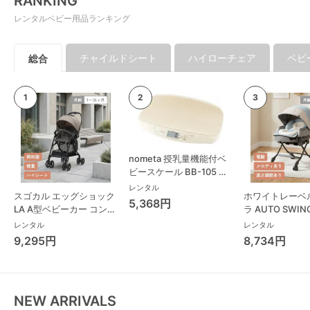
RANKING
レンタルベビー用品ランキング
チャイルドシート
ハイローチェア
ベビ
総合
nometa 授乳量機能付ベ
ビースケール BB-105 タ
ニタ(TANITA) ベビースケ
レンタル
スゴカル エッグショック
ホワイトレーベ
ール・体重計
5,368円
LA A型ベビーカー コンビ
ラ AUTO SWING
(Combi)
Long スリープ
レンタル
レンタル
コンビ(Combi)
9,295円
8,734円
チェア・ベビー
NEW ARRIVALS