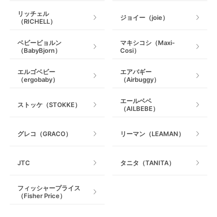
リッチェル
ジョイー（joie）
（RICHELL）
ベビービョルン
マキシコシ（Maxi-
（BabyBjorn）
Cosi）
エルゴベビー
エアバギー
（ergobaby）
（Airbuggy）
エールベベ
ストッケ（STOKKE）
（AILBEBE）
グレコ（GRACO）
リーマン（LEAMAN）
JTC
タニタ（TANITA）
フィッシャープライス
（Fisher Price）