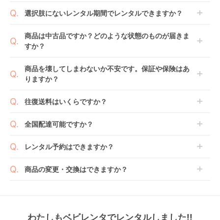
商品到着日を0日目と起算し、到着日の翌日から利用
選択肢にないレンタル期間でレンタルできますか？
開始日1日目となります。
1ヶ月レンタルなら30日間として、レンタル契約終了
ご注文後にレンタル延長していただくことでご希望期
商品は中古品ですか？どのような状態のものが届きま
日までに配送業者（佐川急便）に商品の引渡しとなり
間の利用が可能です。
すか？
ます。
例えば4ヶ月の場合、3ヶ月レンタル＋1ヶ月延長とし
てご利用いただくか、もしくは6ヶ月レンタルご注文
商品によっては「新品」と「リユース品」を選べるも
商品を壊してしまわないか不安です。保証や保険はあ
の上で、早期にご返却ください。
のもございます。
りますか？
新品商品はメーカーから仕入れた状態のものをお送り
します。商品によっては入荷後に開封し組み立て及び
ベビレンタでは「安心補償オプション」をご用意して
往復送料はいくらですか？
走行テストを行う場合がございます。
おります。
また、新品商品はご注文後にメーカーからお取り寄せ
ご注文時に商品と一緒にカートへ入れ安心補償オプシ
送料は商品サイズによって異なります。商品をカート
全国配達可能ですか？
となる場合がございます。その際、メーカーの都合に
ョンをご購入ください。
へ入れ、カートページから住所を入力すると送料が確
よっては、表示されているお届け予定日よりも遅れる
２つのプランごとに補償内容は異なります。
認いただけます。
沖縄・離島をのぞくどこでも配送いたします。
場合や、在庫切れによりご注文をキャンセルさせてい
レンタル予約はできますか？
詳しくは
こちら
をご確認ください。
※空港への配達はご対応できかねますのであらかじめ
ただく場合がございます。あらかじめご了承くださ
ご了承ください。
ベビレンタでは配送日を180日後のお日にちまで指定
い。
商品の変更・交換はできますか？
可能ですので、商品のご注文時にご希望のお日にちに
※万が一キャンセルとなった場合には、代金は全額ご
配送日指定をしてください。レンタル開始日は到着日
発送前に限り可能です。
返金いたします。
の翌日となります。
通常、商品到着日の5日前には発送準備が完了してお
りますので、それ以降の受付は出来かねます。
リユース品は返却された商品を点検・クリーニングし
わたしもベビレンタでレンタルしました!!
また、レンタル期間の変更も商品発送前であれば変更
てお届けしております。そのため、小さなキズや使用