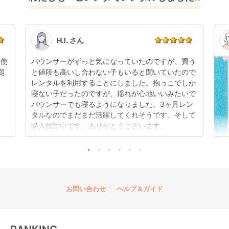
可能です。
感はございますが、故障や大きなキズ、シミなどのリ
商品やレンタル期間の変更は
こちら
からご連絡くださ
ペアできないものは除き、お客様にお出ししていま
い。
す。
点検清掃については
こちら
もご確認ください。
H.I. さん
日使
バウンサーがずっと気になっていたのですが、買う
題
と値段も高いし合わない子もいると聞いていたので
レンタルを利用することにしました。抱っこでしか
寝ない子だったのですが、揺れが心地いいみたいで
バウンサーでも寝るようになりました。3ヶ月レン
タルなのでまだまだ活躍してくれそうです。そして
購入検討中です。ありがとうございます。
お問い合わせ
ヘルプ＆ガイド