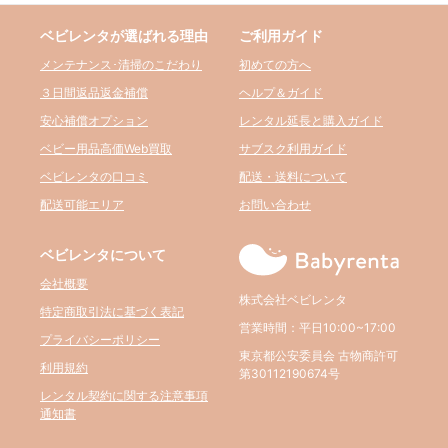
ベビレンタが選ばれる理由
ご利用ガイド
メンテナンス･清掃のこだわり
初めての方へ
３日間返品返金補償
ヘルプ＆ガイド
安心補償オプション
レンタル延長と購入ガイド
ベビー用品高価Web買取
サブスク利用ガイド
ベビレンタの口コミ
配送・送料について
配送可能エリア
お問い合わせ
ベビレンタについて
会社概要
株式会社ベビレンタ
特定商取引法に基づく表記
営業時間：平日10:00~17:00
プライバシーポリシー
東京都公安委員会 古物商許可
利用規約
第30112190674号
レンタル契約に関する注意事項
通知書