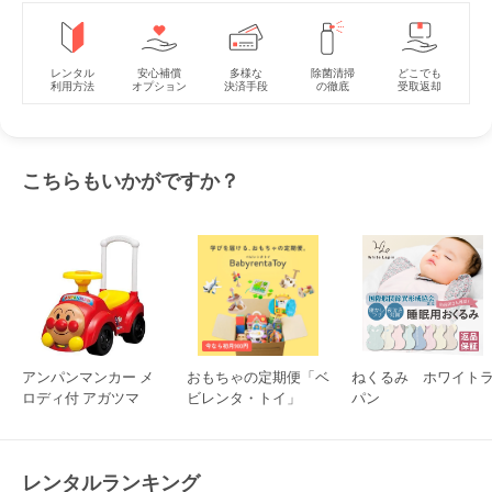
レンタル
安心補償
多様な
除菌清掃
どこでも
利用方法
オプション
決済手段
の徹底
受取返却
こちらもいかがですか？
アンパンマンカー メ
おもちゃの定期便「ベ
ねくるみ ホワイト
ロディ付 アガツマ
ビレンタ・トイ」
パン
レンタルランキング