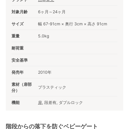
対象月齢
6ヶ月～24ヶ月
サイズ
幅 67-91cm × 奥行 3cm × 高さ 91cm
重量
5.0kg
耐荷重
安全基準
発売年
2010年
素材（扉部
プラスティック
分）
機能
扉
, 段差有, ダブルロック
階段からの落下を防ぐベビーゲート