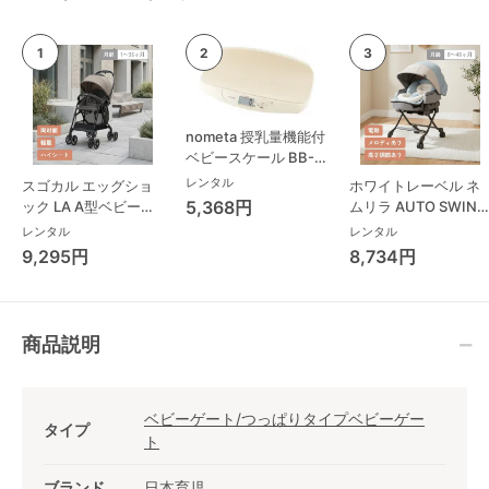
nometa 授乳量機能付
ベビースケール BB-
105 タニタ(TANITA)
レンタル
スゴカル エッグショ
ホワイトレーベル ネ
ベビースケール・体重
5,368円
ック LA A型ベビーカ
ムリラ AUTO SWING
計
ー コンビ(Combi)
BEDi Long スリープ
レンタル
レンタル
シェル EG コンビ
9,295円
8,734円
(Combi) ハイローチ
ェア・ベビーラック
商品説明
ベビーゲート/つっぱりタイプベビーゲー
タイプ
ト
ブランド
日本育児