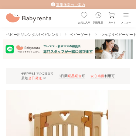
夏季休業のご案内
お気に入り
閲覧履歴
カート
メニュー
ベビー用品レンタル｢ベビレンタ｣
ベビーゲート
つっぱりベビーゲー
午前10時までのご注文で
3日間
返品返金
可
安心補償
利用可
最短
当日発送
※1