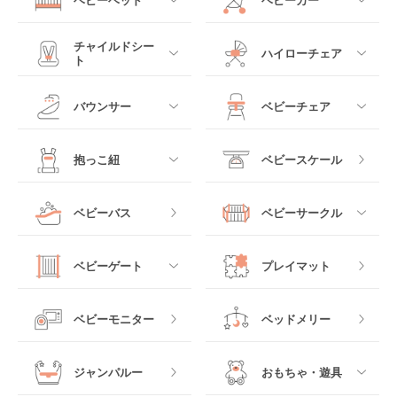
ベビーベッド
ベビーカー
すべて
すべて
チャイルドシー
ハイローチェア
ト
ミニサイズベビーベッ
A型ベビーカー
ド
すべて
すべて
バウンサー
ベビーチェア
レギュラーサイズベビ
B型ベビーカー
ーベッド
ベビーシート
電動ハイローチェア
すべて
すべて
抱っこ紐
ベビースケール
ベッドインベッド
二人乗りベビーカー
チャイルドシート
手動ハイローチェア
電動タイプ
ハイチェア
すべて
ベビーバス
ベビーサークル
クーファン
ベビーカーその他
ジュニアシート
バウンシングタイプ
ローチェア
抱っこ紐・おんぶ紐
すべて
マットレス・布団
チャイルドシートその
ベビーゲート
プレイマット
他
ロッキングタイプ
テーブルチェア
スリング
プラスチック製
すべて
ベビーベッドその他
ベビーモニター
ベッドメリー
ヒップシート
メッシュ製
おくだけタイプ
ジャンパルー
おもちゃ・遊具
抱っこ紐その他
木製
つっぱりタイプ