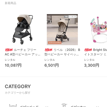
新着商品
ルーチェ フリー
リベル （2026） B
Bright S
AC A型ベビーカー アッ
型ベビーカー サイベック
イトスターツ 
プリカ(Aprica) A型ベビ
ス(cybex)
ス フォーエバー
レンタル
レンタル
レンタル
ーカー アップリカ
レンド ジャンパ
10,087円
6,501円
3,300円
(Aprica)
パルー キッズツ
(Kids2)
CATEGORY
カテゴリーから探す