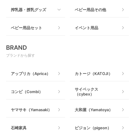
すべて
搾乳器・授乳グッズ
ベビー用品その他
マット製
ねじとめタイプ
おもちゃのサブスク
すべて
ベビー用品セット
イベント用品
おもちゃ
電動搾乳器
BRAND
ベビージム
授乳グッズ・ママ用品
ブランドから探す
手押し車・歩行器
アップリカ（Aprica）
カトージ（KATOJI）
乗用玩具・乗り物
サイベックス
コンビ（Combi）
（cybex）
室内遊具
ヤマサキ（Yamasaki）
大和屋（Yamatoya）
石崎家具
ピジョン（pigeon）