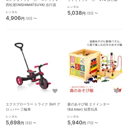
西松屋(NISHIMATSUYA) 歩行器
レンタル
5,038
レンタル
/3日 〜
円
4,906
/3日 〜
円
エクスプローラー トライク 3in1 グ
森のあそび箱 エドインター
ロッパー 三輪車
(Ed.Inter) 知育玩具
レンタル
レンタル
5,698
5,940
/3日 〜
/7日 〜
円
円