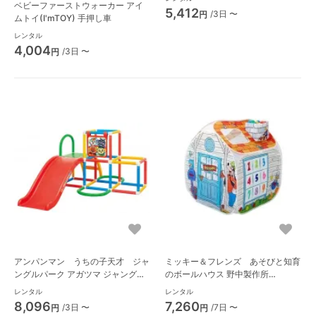
ベビーファーストウォーカー アイ
5,412
/3日 〜
円
ムトイ(I'mTOY) 手押し車
レンタル
4,004
/3日 〜
円
アンパンマン うちの子天才 ジャ
ミッキー＆フレンズ あそびと知育
ングルパーク アガツマ ジャングル
のボールハウス 野中製作所
ジム
(NONAKA WORLD) テント
レンタル
レンタル
8,096
7,260
/3日 〜
/7日 〜
円
円