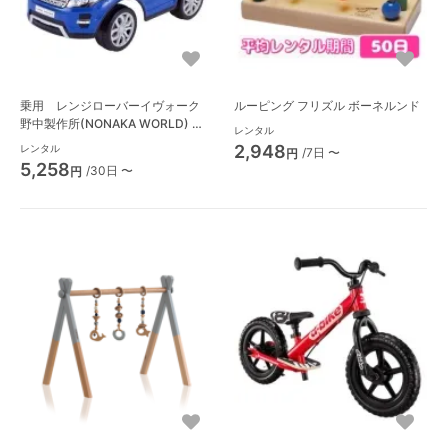
乗用 レンジローバーイヴォーク
ルーピング フリズル ボーネルンド
野中製作所(NONAKA WORLD) 乗
レンタル
用玩具・バルーン遊具
2,948
レンタル
/7日 〜
円
5,258
/30日 〜
円