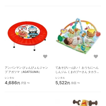
アンパンマン ぴょんぴょんジャン
てあそびいっぱい！ おうちにへん
プ アガツマ（AGATSUMA）
しんジム くまのプーさん タカラト
ミー（TAKARA TOMY）
レンタル
レンタル
4,686
5,522
/7日 〜
/3日 〜
円
円