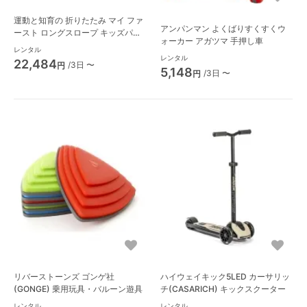
運動と知育の 折りたたみ マイ ファ
アンパンマン よくばりすくすくウ
ースト ロングスロープ キッズパー
ォーカー アガツマ 手押し車
ク ジャングルジム 野中製作所(ノナ
レンタル
カワールド)
レンタル
22,484
/3日 〜
円
5,148
/3日 〜
円
リバーストーンズ ゴンゲ社
ハイウェイキック5LED カーサリッ
(GONGE) 乗用玩具・バルーン遊具
チ(CASARICH) キックスクーター
レンタル
レンタル