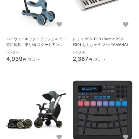
ハイウェイキック 1 プッシュ＆ゴー
レミィ PSS-E30 (Remie PSS-
乗用玩具・乗り物 スクートアンド
E30) おもちゃ ヤマハ(YAMAHA)
ライド(SCOOT AND RIDE)
レンタル
レンタル
4,939
2,387
/3日 〜
/3日 〜
円
円