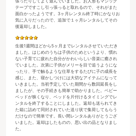
張ったりしてよく遊んでいました。お人形もマジック
テープですこし引っ張っると取れるので、それがまた
面白かったようです。3ヶ月レンタル終了時にかなりお
気に入りだったので、追加で１ヶ月レンタルしてその
後返却しました。
生後1週間ほどから5ヶ月までレンタルさせていただき
ました。はじめのうちは子供のためというより、慣れ
ない子育てに疲れた自分がかわいらしい音楽に癒され
ていました。次第に子供がメリーを目で追うようにな
ったり、手で触るような仕草をするたびに子の成長を
感じ、また、寝かしつけには大切なアイテムになって
いきました。当初予定していた期間から数回延長をし
ましたが、その手続きも簡単で助かりました。ベビー
ベッドが狭くなり、ベッドを片付けるタイミングでレ
ンタルを終了することにしました。返却も送られてき
た箱に詰めて同封されていた送り状で集荷してもらう
だけなので簡単です。長い間レンタルありがとうござ
いました。返却はしたものの、思い出の品となりまし
た。