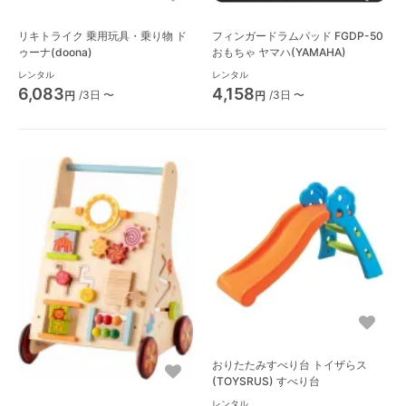
リキトライク 乗用玩具・乗り物 ド
フィンガードラムパッド FGDP-50
ゥーナ(doona)
おもちゃ ヤマハ(YAMAHA)
レンタル
レンタル
6,083
4,158
/3日 〜
/3日 〜
円
円
おりたたみすべり台 トイザらス
(TOYSRUS) すべり台
レンタル