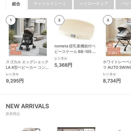
チャイルドシート
ハイローチェア
ベビ
総合
nometa 授乳量機能付ベ
ビースケール BB-105 タ
ニタ(TANITA) ベビースケ
レンタル
スゴカル エッグショック
ホワイトレーベ
ール・体重計
5,368円
LA A型ベビーカー コンビ
ラ AUTO SWING
(Combi)
Long スリープ
レンタル
レンタル
コンビ(Combi)
9,295円
8,734円
チェア・ベビー
NEW ARRIVALS
新着商品