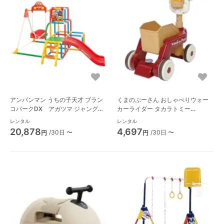
アンパンマン うちの子天才 ブラン
くまのぷーさん おしゃべりウォー
コパークDX アガツマ ジャングル
カーライダー タカラトミー
ジム R030
(TAKARATOMY) 手押し車
レンタル
レンタル
20,878
4,697
/30日 〜
/30日 〜
円
円