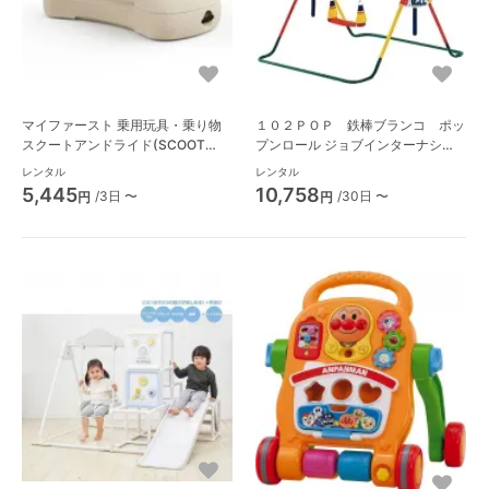
マイファースト 乗用玩具・乗り物
１０２ＰＯＰ 鉄棒ブランコ ポッ
スクートアンドライド(SCOOT
プンロール ジョブインターナショ
AND RIDE)
ナル(Jobinternational) ブランコ・
レンタル
レンタル
鉄棒
5,445
10,758
/3日 〜
/30日 〜
円
円