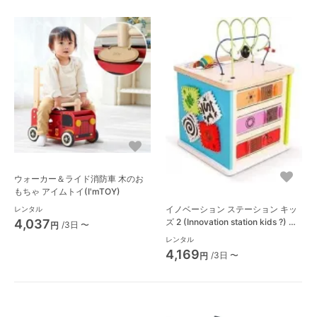
ウォーカー＆ライド消防車 木のお
もちゃ アイムトイ(I'mTOY)
イノベーション ステーション キッ
レンタル
ズ 2 (Innovation station kids ?) 知
4,037
/3日 〜
円
育玩具 ベビーアインシュタイン
レンタル
(babyeinstein)
4,169
/3日 〜
円