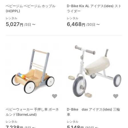
ベビージム ベビージム ホップル
D-Bike Kix AL アイデス(ides) スト
(HOPPL)
ライダー
レンタル
レンタル
5,027
6,468
/3日 〜
/30日 〜
円
円
ベビーウォーカー 手押し車 ボーネ
D-Bike dax アイデス(ides) 三輪
ルンド(BorneLund)
車
レンタル
レンタル
7,238
5,148
/3日 〜
/30日 〜