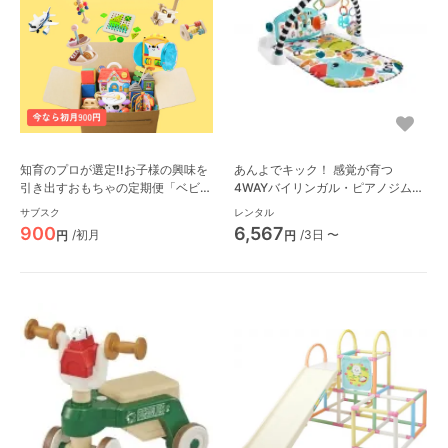
知育のプロが選定!!お子様の興味を
あんよでキック！ 感覚が育つ
引き出すおもちゃの定期便「ベビレ
4WAYバイリンガル・ピアノジム
ンタ・トイ」
ベビージム フィッシャープライス
サブスク
レンタル
(Fisher Price)
900
6,567
/初月
/3日 〜
円
円