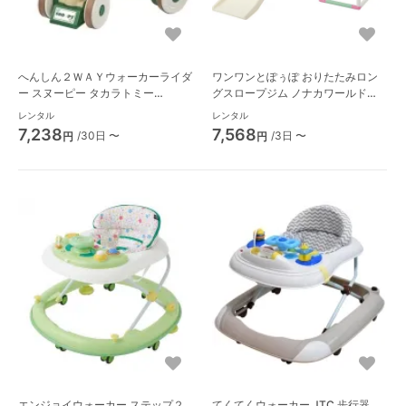
へんしん２ＷＡＹウォーカーライダ
ワンワンとぽぅぽ おりたたみロン
ー スヌーピー タカラトミー
グスロープジム ノナカワールド
(TAKARATOMY) 手押し車
（Nonaka World）
レンタル
レンタル
7,238
7,568
/30日 〜
/3日 〜
円
円
エンジョイウォーカー ステップ２
てくてくウォーカー JTC 歩行器