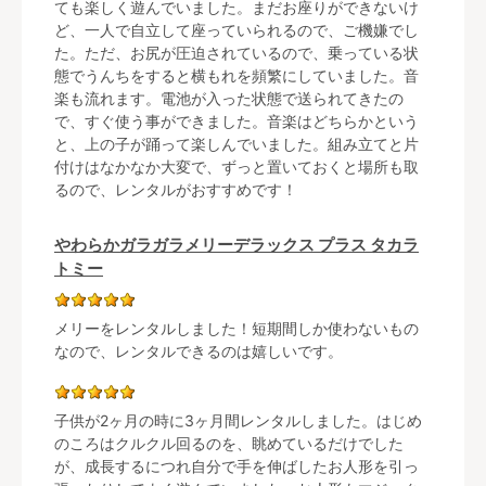
ても楽しく遊んでいました。まだお座りができないけ
ど、一人で自立して座っていられるので、ご機嫌でし
た。ただ、お尻が圧迫されているので、乗っている状
態でうんちをすると横もれを頻繁にしていました。音
楽も流れます。電池が入った状態で送られてきたの
で、すぐ使う事ができました。音楽はどちらかという
と、上の子が踊って楽しんでいました。組み立てと片
付けはなかなか大変で、ずっと置いておくと場所も取
るので、レンタルがおすすめです！
やわらかガラガラメリーデラックス プラス タカラ
トミー
メリーをレンタルしました！短期間しか使わないもの
なので、レンタルできるのは嬉しいです。
子供が2ヶ月の時に3ヶ月間レンタルしました。はじめ
のころはクルクル回るのを、眺めているだけでした
が、成長するにつれ自分で手を伸ばしたお人形を引っ