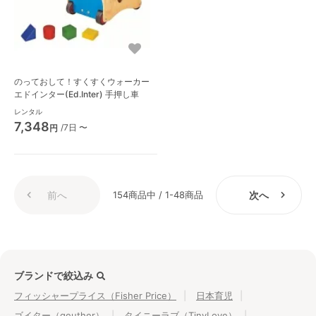
のっておして！すくすくウォーカー
エドインター(Ed.Inter) 手押し車
レンタル
7,348
/7日 〜
円
前へ
154商品中 / 1-48商品
次へ
ブランドで絞込み
フィッシャープライス（Fisher Price）
日本育児
ゴイター（geuther）
タイニーラブ（TinyLove）