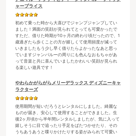
ャープライス
初めて乗った時から大喜びでジャンプジャンプしてい
ました！満面の笑顔が見られてとっても可愛かったで
すただ、借りた時期が10ヶ月の終わり頃だったので、1
歳過ぎたら歩くことの方が嬉しくて使用頻度が減って
いきましたもう少し早く借りたらよかったなあと思っ
ていますジャンパルーの周りにも色んなおもちゃがあ
って音楽と共に喜んでいましたかわいい笑顔が見られ
る楽しい遊具です！
やわらかがらがらメリーデラックス ディズニーキャ
ラクターズ
使用期間が短いだろうとレンタルにしました。綺麗な
ものが届き、安心して使用することができました。生
後2ヶ月頃から半年間レンタルしましたが、気に入って
嬉しそうに目で追ったり手足をばたつかせたり、その
うちあうあうと喋りかけたりする姿がみられて可愛い