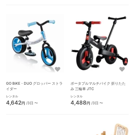
GO BiKE・DUO グロッパー ストラ
ポータブルマルチバイク 折りたた
イダー
み 三輪車 JTC
レンタル
レンタル
4,642
4,488
/3日 〜
/3日 〜
円
円