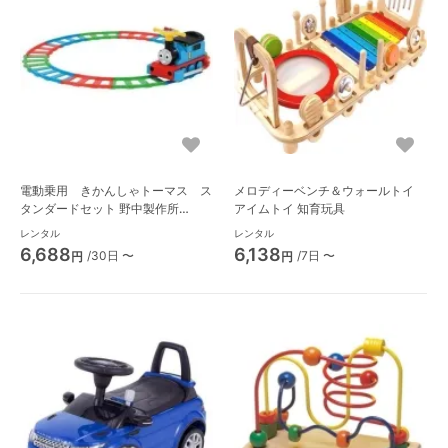
電動乗用 きかんしゃトーマス ス
メロディーベンチ＆ウォールトイ
タンダードセット 野中製作所
アイムトイ 知育玩具
(NONAKA WORLD) 乗用玩具・バ
レンタル
レンタル
ルーン遊具
6,688
6,138
/30日 〜
/7日 〜
円
円