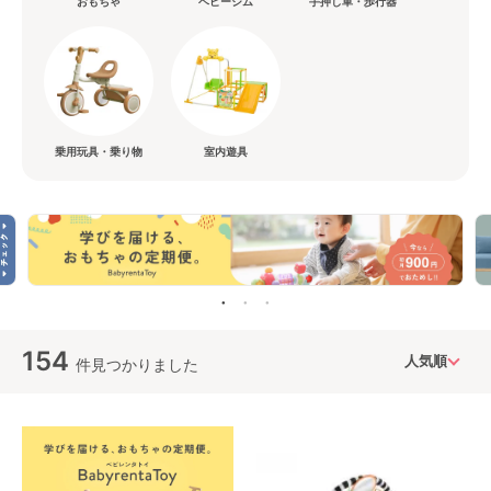
おもちゃ
ベビージム
手押し車・歩行器
乗用玩具・乗り物
室内遊具
154
件見つかりました