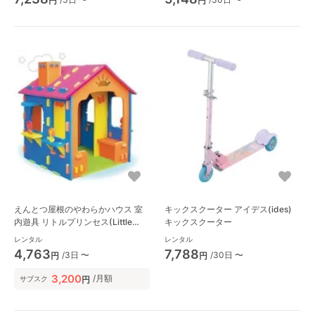
円
円
えんとつ屋根のやわらかハウス 室
キックスクーター アイデス(ides)
内遊具 リトルプリンセス(Little
キックスクーター
Princess)
レンタル
レンタル
4,763
7,788
/3日 〜
/30日 〜
円
円
3,200
/月額
円
サブスク