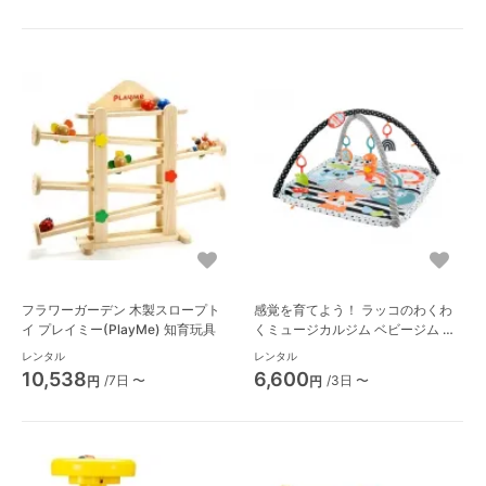
フラワーガーデン 木製スロープト
感覚を育てよう！ ラッコのわくわ
イ プレイミー(PlayMe) 知育玩具
くミュージカルジム ベビージム フ
ィッシャープライス(Fisher Price)
レンタル
レンタル
10,538
6,600
/7日 〜
/3日 〜
円
円