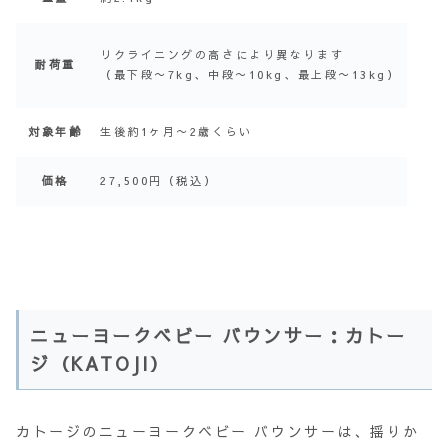
リクライニングの高さにより異なります
耐荷重
（最下段〜7kg、中段〜10kg、最上段〜13kg）
対象年齢
生後約1ヶ月〜2歳くらい
価格
27,500円（税込）
ニューヨークベビー バウンサー：カトー
ジ（KATOJI）
カトージのニューヨークベビー バウンサーは、揺りか