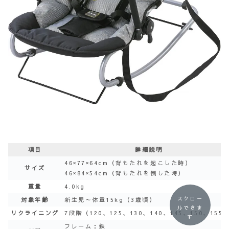
項目
詳細説明
46×77×64cm（背もたれを起こした時）
サイズ
46×84×54cm（背もたれを倒した時）
重量
4.0kg
スクロー
対象年齢
新生児～体重15kg（3歳頃）
ルできま
リクライニング
7段階（120、125、130、140、145、150、155°
す
フレーム：鉄