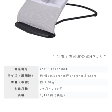
”引用：西松屋公式HPより”
商品番号
4571138755804
サイズ（展開時）
約 幅39.5cm×奥行67cm×高さ62cm
重量（本体）
約 1.9kg
対象月齢
0ヶ月～24ヶ月
価格
5,443円（税込）