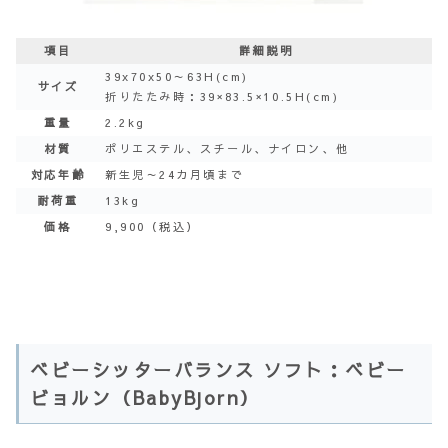
項目
詳細説明
39x70x50～63H(cm)
サイズ
折りたたみ時：39×83.5×10.5H(cm)
重量
2.2kg
材質
ポリエステル、スチール、ナイロン、他
対応年齢
新生児～24カ月頃まで
耐荷重
13kg
価格
9,900（税込）
ベビーシッターバランス ソフト：ベビー
ビョルン（BabyBjorn）