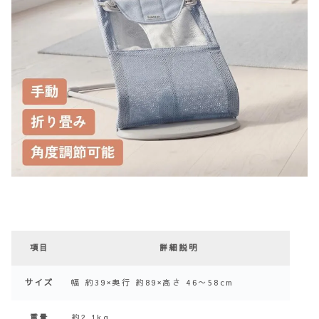
項目
詳細説明
サイズ
幅 約39×奥行 約89×高さ 46〜58cm
重量
約2.1kg