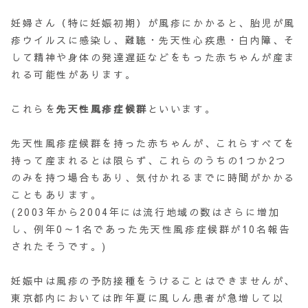
妊婦さん（特に妊娠初期）が風疹にかかると、胎児が風
疹ウイルスに感染し、難聴・先天性心疾患・白内障、そ
して精神や身体の発達遅延などをもった赤ちゃんが産ま
れる可能性があります。
これらを
先天性風疹症候群
といいます。
先天性風疹症候群を持った赤ちゃんが、これらすべてを
持って産まれるとは限らず、これらのうちの1つか2つ
のみを持つ場合もあり、気付かれるまでに時間がかかる
こともあります。
(2003年から2004年には流行地域の数はさらに増加
し、例年0～1名であった先天性風疹症候群が10名報告
されたそうです。)
妊娠中は風疹の予防接種をうけることはできませんが、
東京都内においては昨年夏に風しん患者が急増して以