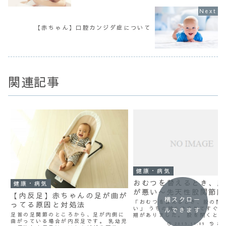
【赤ちゃん】口腔カンジダ症について
関連記事
健康・病気
おむつを替えるとき、股
健康・病気
が悪い〜先天性股関節脱
【内反足】赤ちゃんの足が曲が
横スクロー
「おむつを替えるとき、股の開
ってる原因と対処法
い」 うちの娘も生まれてすぐ、
ルできます
足首の足関節のところから、足が内側に
期がありました。 股を開くとす
曲がっている場合が内反足です。 乳幼児
くてなかなかおむつも変えられ
2015.11.06
201