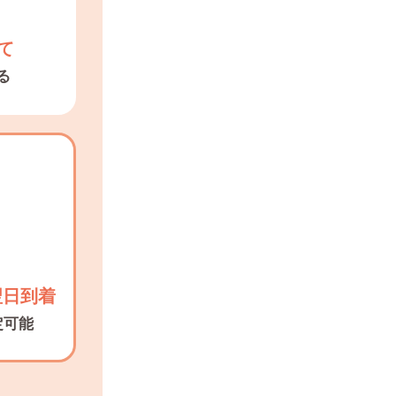
て
る
翌日到着
定可能