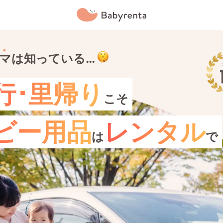
マは知っている…
行･里帰り
こそ
ビー用品
レンタル
は
で