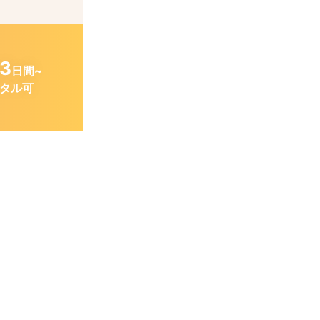
3
日間~
タル可