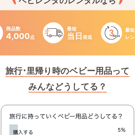
ベビレンタのレンタルなら
商品数
最短
最短
4,000
当日
点
発送
レン
旅行･里帰り時のベビー用品って
みんなどうしてる？