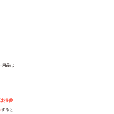
ー用品は
。
は持参
ル
すると