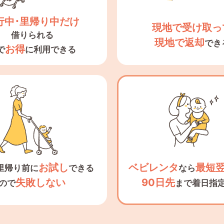
行中･里帰り中だけ
現地で受け取っ
借りられる
現地で返却
でき
お得
で
に利用できる
お試し
ベビレンタ
最短
里帰り前に
できる
なら
失敗しない
90日先
ので
まで着日指