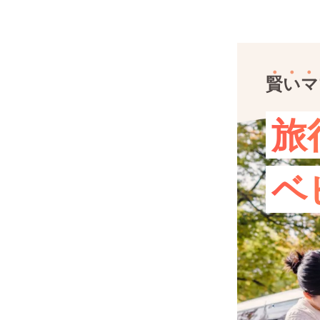
賢いマ
旅
ベ