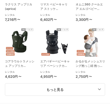
ラクリス アップリカ
リマス ベビーキャリ
オムニ360 クールエ
(aprica)
ア ストッケ
ア エルゴベビー
(STOKKE)
(ergobaby) 抱っこ
レンタル
レンタル
レンタル
紐・おんぶ紐
7,216
6,402
3,300
円 〜
円 〜
円 〜
コアラウルトラメッシ
エアバギーベビーキャ
かるがるメッシュスリ
ュ アップリカ
リア ベーシックカバ
ング抱っこ紐 抱っこ
(aprica) 抱っこ紐・
ー メッシュカバー付
紐・おんぶ紐 スモル
レンタル
レンタル
レンタル
おんぶ紐
き 抱っこ紐・おんぶ
ビ(SMORbi)
4,620
4,950
2,750
円 〜
円 〜
円 〜
紐 エアバギー
(AIRBUGGY)
もっと見る