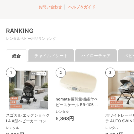
お問い合わせ
ヘルプ＆ガイド
RANKING
レンタルベビー用品ランキング
チャイルドシート
ハイローチェア
ベビ
総合
nometa 授乳量機能付ベ
ビースケール BB-105 タ
ニタ(TANITA) ベビースケ
レンタル
スゴカル エッグショック
ホワイトレーベ
ール・体重計
5,368円
LA A型ベビーカー コンビ
ラ AUTO SWING
(Combi)
Long スリープ
レンタル
レンタル
コンビ(Combi)