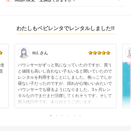
可能ですので、商品のご注文時にご希望のお日にちに
※万が一キャンセルとなった場合には、代金は全額ご
配送日指定をしてください。レンタル開始日は到着日
発送前に限り可能です。
返金いたします。
の翌日となります。
カドルクリック
ベビーキャリー ヴィ
抱っこ紐フレックス
通常、商品到着日の5日前には発送準備が完了してお
CUDL clik ヌナ
ジョン napnap ナップ
サマータイプ（サイズ
りますので、それ以降の受付は出来かねます。
リユース品は返却された商品を点検・クリーニングし
(nuna)
ナップ(napnap) 抱っ
調節可モデル） コニ
レンタル
わたしもベビレンタでレンタルしました!!
また、レンタル期間の変更も商品発送前であれば変更
レンタル
レンタル
てお届けしております。そのため、小さなキズや使用
こ紐・おんぶ紐
ー(Konny) 抱っこ
5,731
3,509
5,313
円 〜
円 〜
円 〜
可能です。
感はございますが、故障や大きなキズ、シミなどのリ
紐・おんぶ紐
商品やレンタル期間の変更は
こちら
からご連絡くださ
ペアできないものは除き、お客様にお出ししていま
い。
す。
点検清掃については
こちら
もご確認ください。
H.I. さん
日使
バウンサーがずっと気になっていたのですが、買う
題
と値段も高いし合わない子もいると聞いていたので
レンタルを利用することにしました。抱っこでしか
ラクリス AB 抱っこ
寝ない子だったのですが、揺れが心地いいみたいで
紐・おんぶ紐 アップ
バウンサーでも寝るようになりました。3ヶ月レン
リカ(Aprica)
レンタル
タルなのでまだまだ活躍してくれそうです。そして
5,841
円 〜
購入検討中です。ありがとうございます。