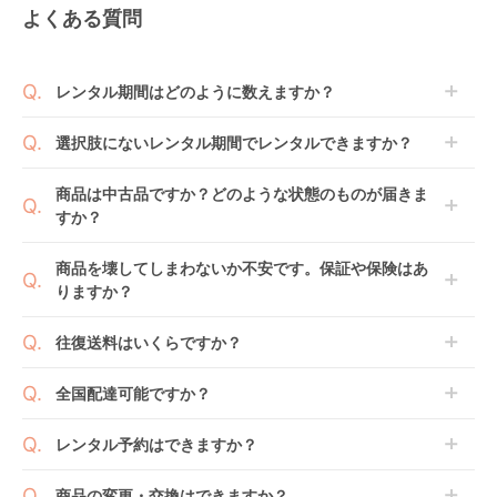
よくある質問
オムニ ブリーズ エル
ツイン 双子用抱っこ
DaG1PLUS テラスベ
ゴベビー(ergobaby)
ひも 抱っこ紐・おん
ビー(Telasbaby) 抱
抱っこ紐・おんぶ紐
ぶ紐 ウィーゴ
っこ紐・おんぶ紐
レンタル
レンタル
レンタル
レンタル期間はどのように数えますか？
(weego)
9,383
3,960
7,117
円 〜
円 〜
円 〜
商品到着日を0日目と起算し、到着日の翌日から利用
選択肢にないレンタル期間でレンタルできますか？
開始日1日目となります。
1ヶ月レンタルなら30日間として、レンタル契約終了
ご注文後にレンタル延長していただくことでご希望期
商品は中古品ですか？どのような状態のものが届きま
日までに配送業者（佐川急便）に商品の引渡しとなり
間の利用が可能です。
すか？
ます。
例えば4ヶ月の場合、3ヶ月レンタル＋1ヶ月延長とし
てご利用いただくか、もしくは6ヶ月レンタルご注文
商品によっては「新品」と「リユース品」を選べるも
商品を壊してしまわないか不安です。保証や保険はあ
の上で、早期にご返却ください。
のもございます。
りますか？
抱っこ紐FLEX(フレッ
ベビーキャリア ハー
クルム ファー
新品商品はメーカーから仕入れた状態のものをお送り
クス) サイズ調節可モ
モニー (HARMONY)
スト 抱っこ紐・おん
します。商品によっては入荷後に開封し組み立て及び
ベビレンタでは「安心補償オプション」をご用意して
デル 抱っこ紐・おん
抱っこ紐・おんぶ紐
ぶ紐 アップリカ
往復送料はいくらですか？
レンタル
レンタル
レンタル
走行テストを行う場合がございます。
おります。
ぶ紐コニー(Konny)
ベビービョルン
(Aprica)
3,025
5,214
8,008
円 〜
円 〜
円 〜
また、新品商品はご注文後にメーカーからお取り寄せ
ご注文時に商品と一緒にカートへ入れ安心補償オプシ
(BabyBjorn)
送料は商品サイズによって異なります。商品をカート
全国配達可能ですか？
となる場合がございます。その際、メーカーの都合に
ョンをご購入ください。
へ入れ、カートページから住所を入力すると送料が確
よっては、表示されているお届け予定日よりも遅れる
２つのプランごとに補償内容は異なります。
認いただけます。
沖縄・離島をのぞくどこでも配送いたします。
場合や、在庫切れによりご注文をキャンセルさせてい
レンタル予約はできますか？
詳しくは
こちら
をご確認ください。
※空港への配達はご対応できかねますのであらかじめ
ただく場合がございます。あらかじめご了承くださ
ご了承ください。
ベビレンタでは配送日を180日後のお日にちまで指定
い。
商品の変更・交換はできますか？