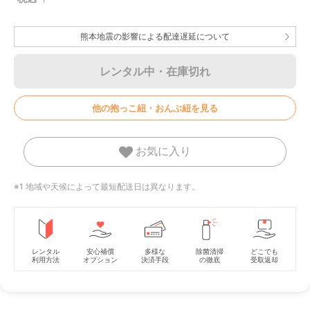
熊本地震の影響による配達遅延について
レンタル中・在庫切れ
他の抱っこ紐・おんぶ紐を見る
お気に入り
※1 地域や天候によって最短配送日は異なります。
レンタル
安心補償
多様な
除菌清掃
どこでも
利用方法
オプション
決済手段
の徹底
受取返却