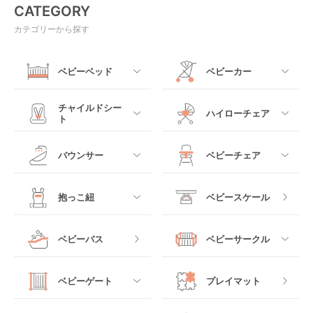
CATEGORY
カテゴリーから探す
ベビーベッド
ベビーカー
すべて
すべて
チャイルドシー
ハイローチェア
ト
ミニサイズベビーベッ
A型ベビーカー
ド
すべて
すべて
バウンサー
ベビーチェア
レギュラーサイズベビ
B型ベビーカー
ーベッド
ベビーシート
電動ハイローチェア
すべて
すべて
抱っこ紐
ベビースケール
ベッドインベッド
二人乗りベビーカー
チャイルドシート
手動ハイローチェア
電動タイプ
ハイチェア
すべて
ベビーバス
ベビーサークル
クーファン
ベビーカーその他
ジュニアシート
バウンシングタイプ
ローチェア
抱っこ紐・おんぶ紐
すべて
マットレス・布団
チャイルドシートその
ベビーゲート
プレイマット
他
ロッキングタイプ
テーブルチェア
スリング
プラスチック製