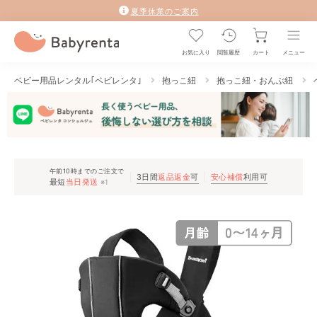
夏季休業のご案内
お気に入り
閲覧履歴
カート
メニュー
ベビー用品レンタル｢ベビレンタ｣
抱っこ紐
抱っこ紐・おんぶ紐
午前10時までのご注文で
3日間
返品返金
可
安心補償
利用可
最短
当日発送
※1