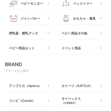
すべて
ベビーベッドその他
ベビーモニター
ベッドメリー
ヒップシート
メッシュ製
おくだけタイプ
ジャンパルー
おもちゃ・遊具
抱っこ紐その他
木製
つっぱりタイプ
すべて
搾乳器・授乳グッズ
ベビー用品その他
マット製
ねじとめタイプ
おもちゃのサブスク
すべて
ベビー用品セット
イベント用品
おもちゃ
電動搾乳器
BRAND
ベビージム
授乳グッズ・ママ用品
ブランドから探す
手押し車・歩行器
アップリカ（Aprica）
カトージ（KATOJI）
乗用玩具・乗り物
サイベックス
コンビ（Combi）
（cybex）
室内遊具