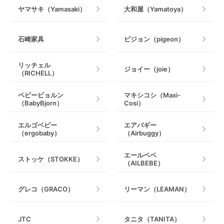
ヤマサキ（Yamasaki）
大和屋（Yamatoya）
石崎家具
ピジョン（pigeon）
リッチェル
ジョイー（joie）
（RICHELL）
ベビービョルン
マキシコシ（Maxi-
（BabyBjorn）
Cosi）
エルゴベビー
エアバギー
（ergobaby）
（Airbuggy）
エールベベ
ストッケ（STOKKE）
（AILBEBE）
グレコ（GRACO）
リーマン（LEAMAN）
JTC
タニタ（TANITA）