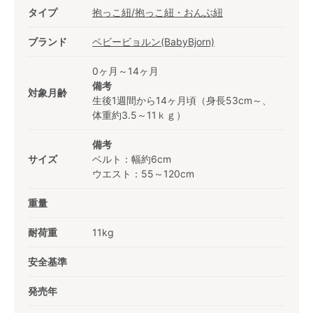
タイプ
抱っこ紐/抱っこ紐・おんぶ紐
ブランド
ベビービョルン(BabyBjorn)
0ヶ月～14ヶ月
備考
対象月齢
生後1週間から14ヶ月頃（身長53cm～、
体重約3.5～11ｋｇ）
備考
サイズ
ベルト：幅約6cm
ウエスト：55～120cm
重量
耐荷重
11kg
安全基準
発売年