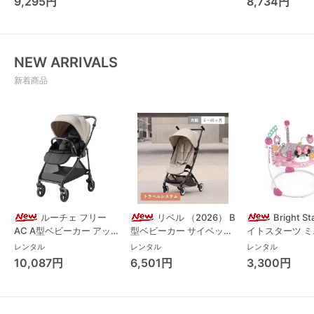
9,295円
8,734円
チェア・ベビー
NEW ARRIVALS
新着商品
ルーチェ フリー
リベル （2026） B
Bright S
AC A型ベビーカー アッ
型ベビーカー サイベック
イトスターツ 
プリカ(Aprica) A型ベビ
ス(cybex)
ス フォーエバー
レンタル
レンタル
レンタル
ーカー アップリカ
レンド ジャンパ
10,087円
6,501円
3,300円
(Aprica)
パルー キッズツ
(Kids2)