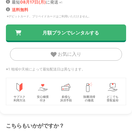
最短
08月17日(月)
に発送
※1
送料無料
※デビットカード、プリペイドカードはご利用いただけません。
月額プランでレンタルする
お気に入り
※1 地域や天候によって最短配送日は異なります。
サブスク
安心補償
多様な
除菌清掃
どこでも
利用方法
付き
決済手段
の徹底
受取返却
こちらもいかがですか？