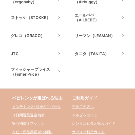
（ergobaby）
（Airbuggy）
エールベベ
ストッケ（STOKKE）
（AILBEBE）
グレコ（GRACO）
リーマン（LEAMAN）
JTC
タニタ（TANITA）
フィッシャープライス
（Fisher Price）
ベビレンタが選ばれる理由
ご利用ガイド
メンテナンス･清掃のこだわり
初めての方へ
３日間返品返金補償
ヘルプ＆ガイド
安心補償オプション
レンタル延長と購入ガイド
ベビー用品高価Web買取
サブスク利用ガイド