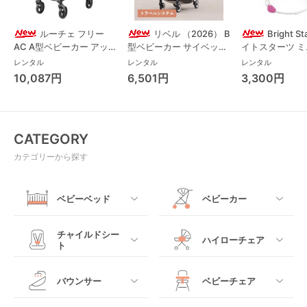
ルーチェ フリー
リベル （2026） B
Bright S
AC A型ベビーカー アッ
型ベビーカー サイベック
イトスターツ 
プリカ(Aprica) A型ベビ
ス(cybex)
ス フォーエバー
レンタル
レンタル
レンタル
ーカー アップリカ
レンド ジャンパ
10,087円
6,501円
3,300円
(Aprica)
パルー キッズツ
(Kids2)
CATEGORY
カテゴリーから探す
ベビーベッド
ベビーカー
すべて
すべて
チャイルドシー
ハイローチェア
ト
ミニサイズベビーベッ
A型ベビーカー
ド
すべて
すべて
バウンサー
ベビーチェア
レギュラーサイズベビ
B型ベビーカー
ーベッド
ベビーシート
電動ハイローチェア