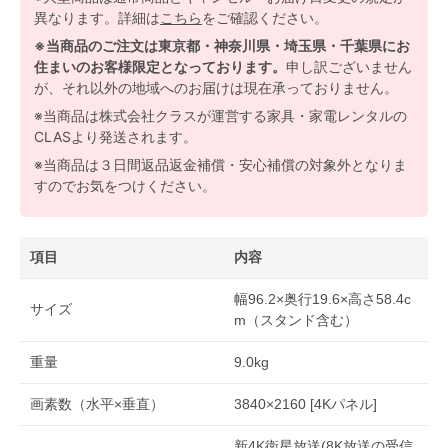
異なります。詳細は
こちら
をご確認ください。
※当商品のご注文は東京都・神奈川県・埼玉県・千葉県にお
住まいのお客様限定となっております。
申し訳ございません
が、それ以外の地域へのお届けは現在承っておりません。
※当商品は株式会社クラスが運営する家具・家電レンタルの
CLASより発送されます。
※当商品は３日間返品返金補償・安心補償の対象外となりま
すのでお気をつけください。
項目
内容
幅96.2×奥行19.6×高さ58.4c
サイズ
m（スタンド含む）
重量
9.0kg
画素数（水平×垂直）
3840×2160 [4Kパネル]
新4K衛星放送(8K放送の受信