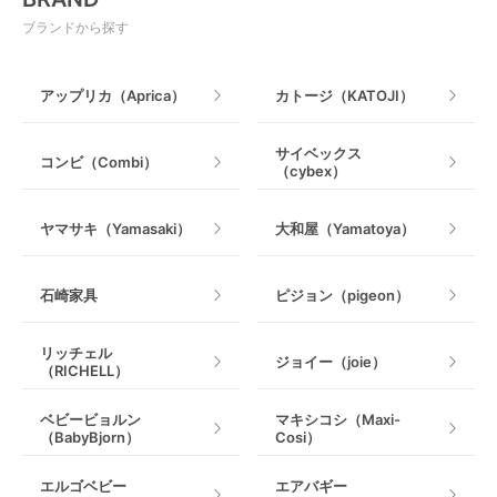
ベビージム
授乳グッズ・ママ用品
ブランドから探す
手押し車・歩行器
アップリカ（Aprica）
カトージ（KATOJI）
乗用玩具・乗り物
サイベックス
コンビ（Combi）
（cybex）
室内遊具
ヤマサキ（Yamasaki）
大和屋（Yamatoya）
石崎家具
ピジョン（pigeon）
リッチェル
ジョイー（joie）
（RICHELL）
ベビービョルン
マキシコシ（Maxi-
（BabyBjorn）
Cosi）
エルゴベビー
エアバギー