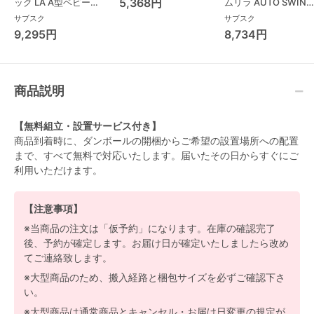
5,368円
ック LA A型ベビーカ
ムリラ AUTO SWING
計
ー コンビ(Combi)
BEDi Long スリープ
サブスク
サブスク
シェル EG コンビ
9,295円
8,734円
(Combi) ハイローチ
ェア・ベビーラック
商品説明
【無料組立・設置サービス付き】
商品到着時に、ダンボールの開梱からご希望の設置場所への配置
まで、すべて無料で対応いたします。届いたその日からすぐにご
利用いただけます。
【注意事項】
※当商品の注文は「仮予約」になります。在庫の確認完了
後、予約が確定します。お届け日が確定いたしましたら改め
てご連絡致します。
※大型商品のため、搬入経路と梱包サイズを必ずご確認下さ
い。
※大型商品は通常商品とキャンセル・お届け日変更の規定が