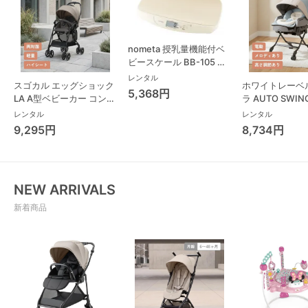
nometa 授乳量機能付ベ
ビースケール BB-105 タ
ニタ(TANITA) ベビースケ
レンタル
スゴカル エッグショック
ホワイトレーベ
ール・体重計
5,368円
LA A型ベビーカー コンビ
ラ AUTO SWING
(Combi)
Long スリープ
レンタル
レンタル
コンビ(Combi)
9,295円
8,734円
チェア・ベビー
NEW ARRIVALS
新着商品