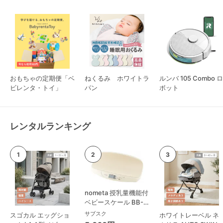
おもちゃの定期便「ベ
ねくるみ ホワイトラ
ルンバ 105 Combo ロ
ビレンタ・トイ」
パン
ボット
レンタルランキング
nometa 授乳量機能付
ベビースケール BB-
105 タニタ(TANITA)
サブスク
スゴカル エッグショ
ホワイトレーベル ネ
ベビースケール・体重