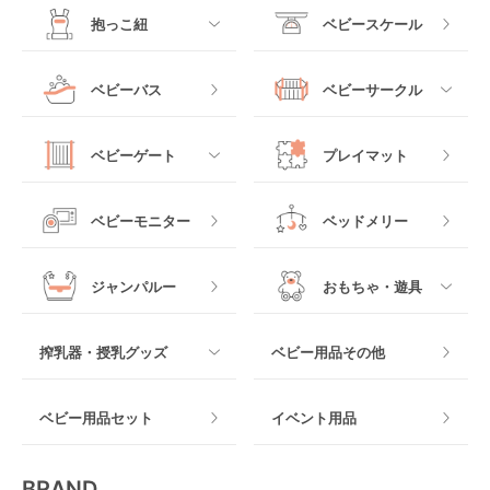
すべて
すべて
抱っこ紐
ベビースケール
ベッドインベッド
二人乗りベビーカー
チャイルドシート
手動ハイローチェア
電動タイプ
ハイチェア
すべて
ベビーバス
ベビーサークル
クーファン
ベビーカーその他
ジュニアシート
バウンシングタイプ
ローチェア
抱っこ紐・おんぶ紐
すべて
マットレス・布団
チャイルドシートその
ベビーゲート
プレイマット
他
ロッキングタイプ
テーブルチェア
スリング
プラスチック製
すべて
ベビーベッドその他
ベビーモニター
ベッドメリー
ヒップシート
メッシュ製
おくだけタイプ
ジャンパルー
おもちゃ・遊具
抱っこ紐その他
木製
つっぱりタイプ
すべて
搾乳器・授乳グッズ
ベビー用品その他
マット製
ねじとめタイプ
おもちゃのサブスク
すべて
ベビー用品セット
イベント用品
おもちゃ
電動搾乳器
BRAND