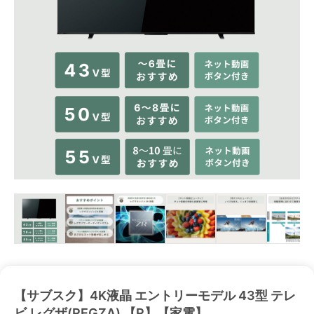
【サブスク】4K液晶 エントリーモデル 43型 テレ
ビ レグザ(REGZA) 【R】【家電】