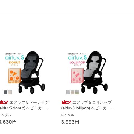
エアラブ 5 ドーナッツ
エアラブ 5 ロリポップ
(airluv5 donut) ベビーカーそ
(airluv5 lollipop) ベビーカーそ
(air
の他 ポレッド(Poled)
の他 ポレッド(Poled)
その他
レンタル
レンタル
レンタ
3,630円
3,993円
4,5