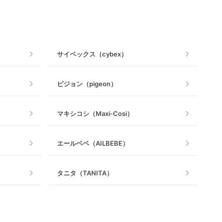
おもちゃ
ベビージム
サイベックス（cybex）
手押し車・歩行器
ピジョン（pigeon）
乗用玩具・乗り物
マキシコシ（Maxi-Cosi）
室内遊具
エールベベ（AILBEBE）
タニタ（TANITA）