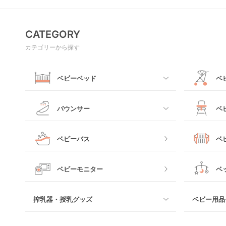
CATEGORY
カテゴリーから探す
ベビーベッド
ベ
すべて
すべて
バウンサー
ベ
ミニサイズベビーベッド
A型ベビー
すべて
すべて
ベビーバス
ベ
レギュラーサイズベビーベッド
B型ベビー
電動タイプ
ハイチェア
すべて
ベビーモニター
ベ
ベッドインベッド
二人乗りベ
バウンシングタイプ
ローチェア
プラスチッ
搾乳器・授乳グッズ
ベビー用品
クーファン
ベビーカー
ロッキングタイプ
テーブルチ
メッシュ製
すべて