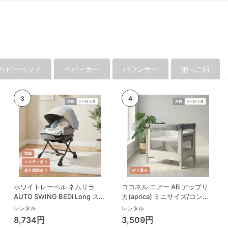
ベビーベッド
ベビーカー
バウンサー
抱っこ紐
ホワイトレーベル ネムリラ
ココネル エアー AB アップリ
AUTO SWING BEDi Long スリ
カ(aprica) ミニサイズ/コンパ
ープシェル EG コンビ(Combi)
クトベビーベッド
レンタル
レンタル
ハイローチェア・ベビーラック
8,734円
3,509円