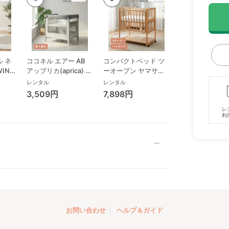
 ネ
ココネル エアー AB
コンパクトベッド ツ
ココネル エアー
WING
アップリカ(aprica) ミ
ーオープン ヤマサキ
ス AB アップリ
リープ
ニサイズ/コンパクト
(Yamasaki) ミニサイ
(aprica) ミニサ
レンタル
レンタル
レンタル
ビ
ベビーベッド
ズ/コンパクトベビー
コンパクトベビ
3,509円
7,898円
3,993円
ローチ
ベッド
ド
ック
レ
利
お問い合わせ
ヘルプ＆ガイド