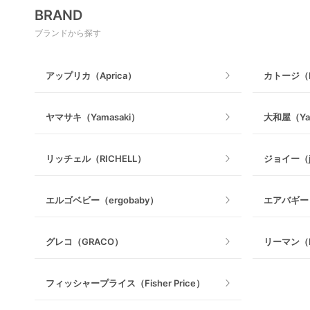
マットレス・布団
BRAND
木製
電動搾乳器
ブランドから探す
ベビーベッドその他
マット製
授乳グッズ・ママ用品
アップリカ（Aprica）
カトージ（K
ヤマサキ（Yamasaki）
大和屋（Ya
リッチェル（RICHELL）
ジョイー（j
エルゴベビー（ergobaby）
エアバギー（
グレコ（GRACO）
リーマン（L
フィッシャープライス（Fisher Price）