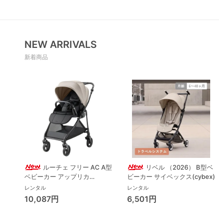
NEW ARRIVALS
新着商品
ルーチェ フリー AC A型
リベル （2026） B型ベ
ベビーカー アップリカ
ビーカー サイベックス(cybex)
(Aprica) A型ベビーカー アッ
レンタル
レンタル
プリカ(Aprica)
10,087円
6,501円