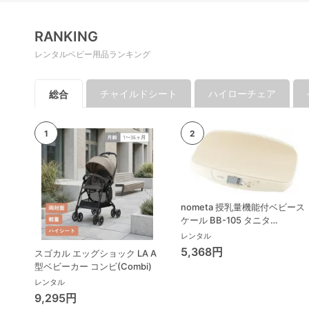
RANKING
レンタルベビー用品ランキング
チャイルドシート
ハイローチェア
総合
nometa 授乳量機能付ベビース
ケール BB-105 タニタ
(TANITA) ベビースケール・体
レンタル
重計
5,368円
スゴカル エッグショック LA A
型ベビーカー コンビ(Combi)
レンタル
9,295円