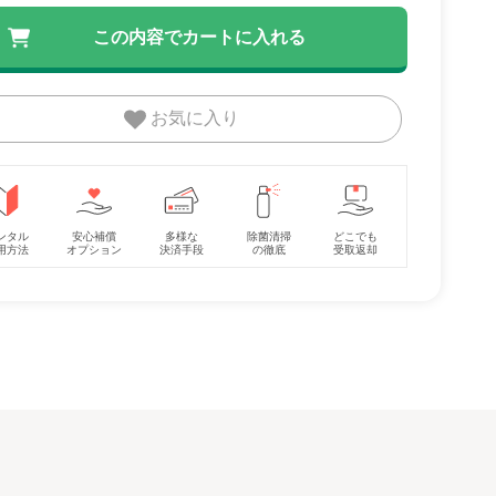
お気に入り
プラ
ハイタイプベッド ツ
バウンサー ブリス ベ
ホワイトレーベ
カ
ーオープン ヤマサキ
ビービョルン
ムリラ AUTO S
イズ/
(Yamasaki) レギュラ
(BabyBjorn) バウンサ
BEDi Long ス
レンタル
レンタル
レンタル
ーベッ
ーサイズベビーベッド
ー・ベビーシッター
シェル EG＋ 
7,150円
4,400円
10,890円
(Combi) ハイ
ェア・ベビーラ
ンタル
安心補償
多様な
除菌清掃
どこでも
用方法
オプション
決済手段
の徹底
受取返却