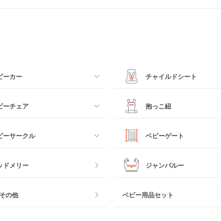
ビーカー
チャイルドシート
すべて
ビーチェア
抱っこ紐
カー
ベビーシート
すべて
ビーサークル
ベビーゲート
カー
チャイルドシート
抱っこ紐・おんぶ紐
すべて
ッドメリー
ジャンパルー
ビーカー
ジュニアシート
スリング
ク製
おくだけタイプ
その他
ベビー用品セット
その他
チャイルドシートその他
ヒップシート
ェア
つっぱりタイプ