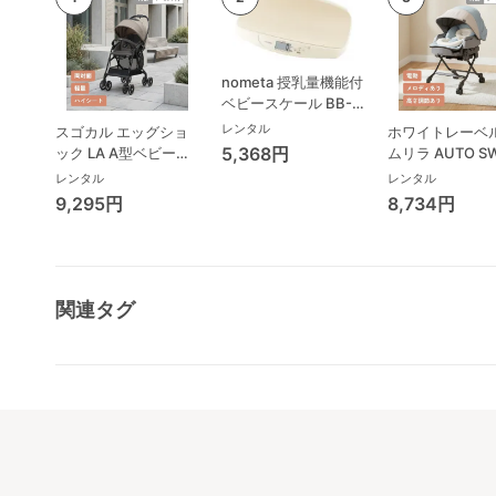
nometa 授乳量機能付
ベビースケール BB-
105 タニタ(TANITA)
レンタル
スゴカル エッグショ
ホワイトレーベル
ベビースケール・体重
5,368円
ック LA A型ベビーカ
ムリラ AUTO S
計
ー コンビ(Combi)
BEDi Long ス
レンタル
レンタル
シェル EG コン
9,295円
8,734円
(Combi) ハイ
ェア・ベビーラ
関連タグ