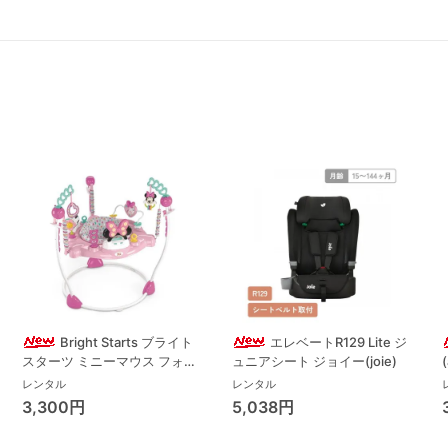
Bright Starts ブライト
エレベートR129 Lite ジ
スターツ ミニーマウス フォー
ュニアシート ジョイー(joie)
エバー ベストフレンド ジャン
レンタル
レンタル
パー ジャンパルー キッズツー
3,300円
5,038円
(Kids2)