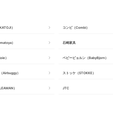
抱っこ紐その他
ねじとめタイプ
ATOJI）
コンビ（Combi）
matoya）
石崎家具
oie）
ベビービョルン（BabyBjorn）
Airbuggy）
ストッケ（STOKKE）
EAMAN）
JTC