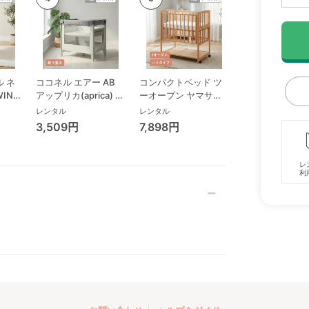
 ネ
ココネル エアー AB
コンパクトベッド ツ
ココネル エアー
WING
アップリカ(aprica) ミ
ーオープン ヤマサキ
ス AB アップリ
リープ
ニサイズ/コンパクト
(Yamasaki) ミニサイ
(aprica) ミニサ
レンタル
レンタル
レンタル
ビ
ベビーベッド
ズ/コンパクトベビー
コンパクトベビ
3,509円
7,898円
3,993円
ローチ
ベッド
ド
ック
レ
利