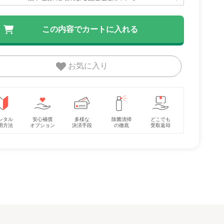
プラ
ハイタイプベッド ツ
バウンサー ブリス ベ
ベビーシート 
お気に入り
カ
ーオープン ヤマサキ
ビービョルン
ジョイー(joie)
イズ/
(Yamasaki) レギュラ
(BabyBjorn) バウンサ
シート
レンタル
レンタル
レンタル
ーベッ
ーサイズベビーベッド
ー・ベビーシッター
7,150円
4,400円
5,643円
ンタル
安心補償
多様な
除菌清掃
どこでも
用方法
オプション
決済手段
の徹底
受取返却