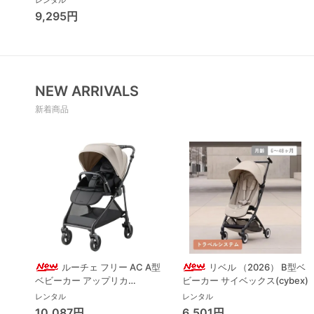
レンタル
9,295円
NEW ARRIVALS
新着商品
ルーチェ フリー AC A型
リベル （2026） B型ベ
ベビーカー アップリカ
ビーカー サイベックス(cybex)
(Aprica) A型ベビーカー アッ
レンタル
レンタル
プリカ(Aprica)
10,087円
6,501円