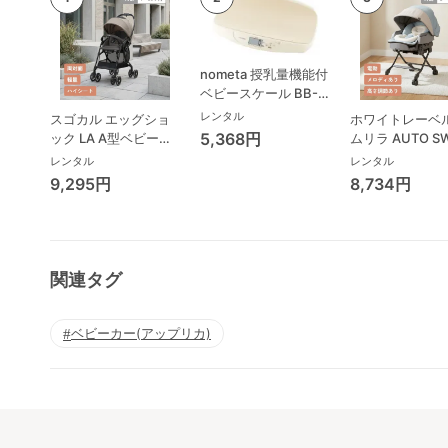
nometa 授乳量機能付
ベビースケール BB-
105 タニタ(TANITA)
レンタル
スゴカル エッグショ
ホワイトレーベル
ベビースケール・体重
5,368円
ック LA A型ベビーカ
ムリラ AUTO S
計
ー コンビ(Combi)
BEDi Long ス
レンタル
レンタル
シェル EG コン
9,295円
8,734円
(Combi) ハイ
ェア・ベビーラ
関連タグ
ベビーカー(アップリカ)