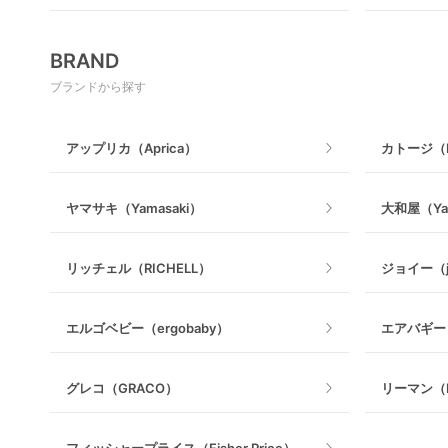
ロッキングタイプ
テーブルチ
メッシュ製
すべて
マットレス・布団
BRAND
木製
電動搾乳器
ブランドから探す
ベビーベッドその他
マット製
授乳グッズ・ママ用品
アップリカ（Aprica）
カトージ（K
ヤマサキ（Yamasaki）
大和屋（Ya
リッチェル（RICHELL）
ジョイー（j
エルゴベビー（ergobaby）
エアバギー（
グレコ（GRACO）
リーマン（L
フィッシャープライス（Fisher Price）