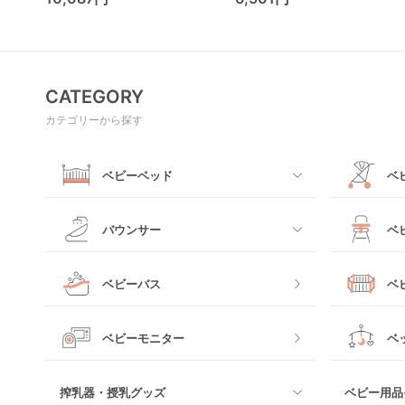
CATEGORY
カテゴリーから探す
ベビーベッド
ベ
すべて
すべて
バウンサー
ベ
ミニサイズベビーベッド
A型ベビー
すべて
すべて
ベビーバス
ベ
レギュラーサイズベビーベッド
B型ベビー
電動タイプ
ハイチェア
すべて
ベビーモニター
ベ
ベッドインベッド
二人乗りベ
バウンシングタイプ
ローチェア
プラスチッ
搾乳器・授乳グッズ
ベビー用品
クーファン
ベビーカー