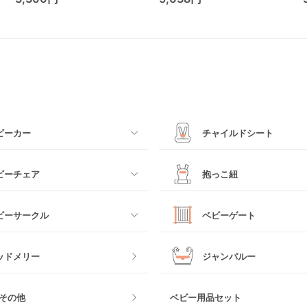
(Kids2)
ビーカー
チャイルドシート
すべて
ビーチェア
抱っこ紐
カー
ベビーシート
すべて
ビーサークル
ベビーゲート
カー
チャイルドシート
抱っこ紐・おんぶ紐
すべて
ッドメリー
ジャンパルー
ビーカー
ジュニアシート
スリング
ク製
おくだけタイプ
その他
ベビー用品セット
その他
チャイルドシートその他