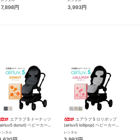
レンタル
レンタル
7,898円
3,993円
エアラブ 5 ドーナッツ
エアラブ 5 ロリポップ
(airluv5 donut) ベビーカーそ
(airluv5 lollipop) ベビーカーそ
(air
の他 ポレッド(Poled)
の他 ポレッド(Poled)
その他
レンタル
レンタル
レンタ
3,630円
3,993円
4,5