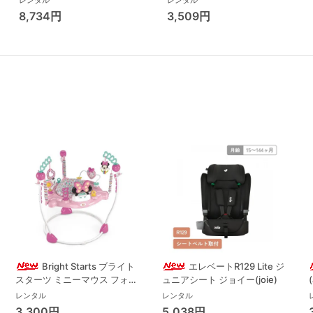
レンタル
レンタル
ハイローチェア・ベビーラック
8,734円
3,509円
Bright Starts ブライト
エレベートR129 Lite ジ
スターツ ミニーマウス フォー
ュニアシート ジョイー(joie)
エバー ベストフレンド ジャン
レンタル
レンタル
パー ジャンパルー キッズツー
3,300円
5,038円