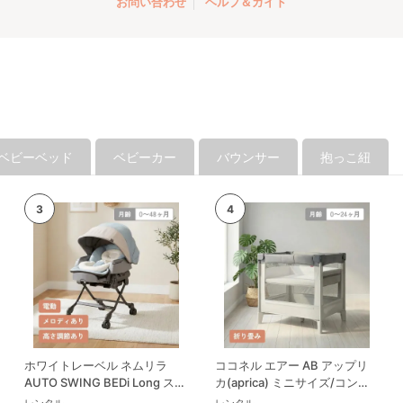
お問い合わせ
ヘルプ＆ガイド
ベビーベッド
ベビーカー
バウンサー
抱っこ紐
ホワイトレーベル ネムリラ
ココネル エアー AB アップリ
AUTO SWING BEDi Long スリ
カ(aprica) ミニサイズ/コンパ
ープシェル EG コンビ(Combi)
クトベビーベッド