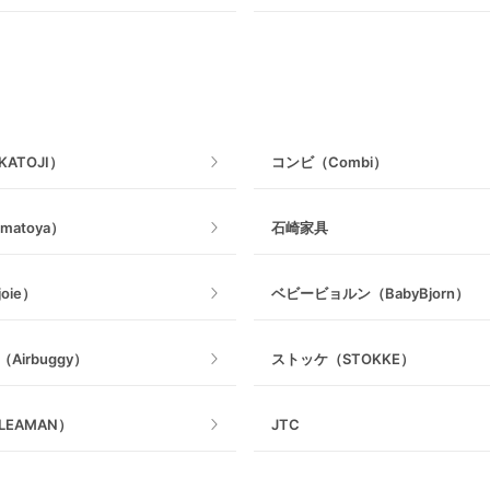
ヒップシート
ェア
つっぱりタイプ
抱っこ紐その他
ねじとめタイプ
ATOJI）
コンビ（Combi）
matoya）
石崎家具
oie）
ベビービョルン（BabyBjorn）
Airbuggy）
ストッケ（STOKKE）
EAMAN）
JTC