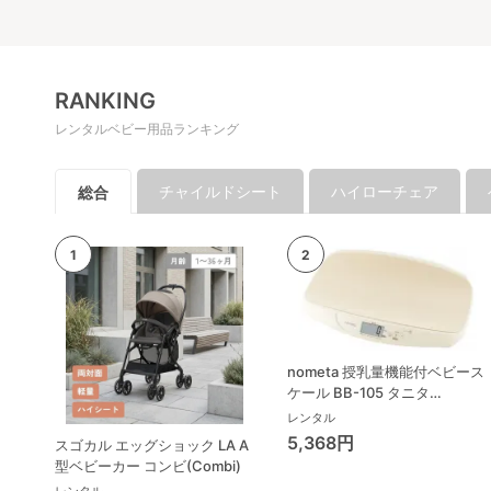
RANKING
レンタルベビー用品ランキング
チャイルドシート
ハイローチェア
総合
nometa 授乳量機能付ベビース
ケール BB-105 タニタ
(TANITA) ベビースケール・体
レンタル
重計
5,368円
スゴカル エッグショック LA A
型ベビーカー コンビ(Combi)