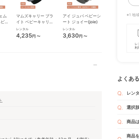
※1 
ェム
マムズキャリー ブラ
アイ ジュバ ベビーシ
エレベート R12
 ベビー
イト ベビーキャリー
ート ジョイー(joie)
ニアシート ジョ
ベビーシート 西松屋
(joie)
レンタル
レンタル
レンタル
4,235
3,630
4,840
円 〜
円 〜
円 〜
レ
利
よくあ
レン
ト
商品
選択
りま
1ヶ月
ご注
商品
者（
です
例えば
商品
商品
くか
す。