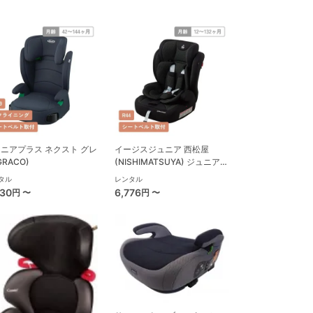
ニアプラス ネクスト グレ
イージスジュニア 西松屋
GRACO)
(NISHIMATSUYA) ジュニアシ
ート
タル
レンタル
630
6,776
円 〜
円 〜