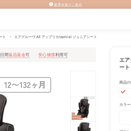
夏季休業のご案内
ート
エアグルーヴ AE アップリカ(aprica) ジュニアシート
3日間
返品返金
可
安心補償
利用可
エア
ート
商品の
カラー