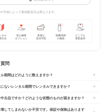
地域や天候によって最短配送日は異なります。
9 ジュ
レジェプラス ネクス
クルムーヴ スマート
イー
ト キャノピー チャイ
ISOFIX エッグショッ
ルドシート 西松屋
ク JL-590 コンビ
レンタル
レンタル
(Combi) チャイルド
7,370
10,208
円 〜
円 〜
シート
ンタル
安心補償
多様な
除菌清掃
どこでも
用方法
オプション
決済手段
の徹底
受取返却
る質問
タル期間はどのように数えますか？
到着日を0日目と起算し、到着日の翌日から利用開始日1日目とな
肢にないレンタル期間でレンタルできますか？
す。
レンタルなら30日間として、レンタル契約終了日までに配送業
文後にレンタル延長していただくことでご希望期間の利用が可能
は中古品ですか？どのような状態のものが届きますか？
佐川急便）に商品の引渡しとなります。
。
4ヶ月の場合、3ヶ月レンタル＋1ヶ月延長としてご利用いただ
によっては「新品」と「リユース品」を選べるものもございま
を壊してしまわないか不安です。保証や保険はあります
、もしくは6ヶ月レンタルご注文の上で、早期にご返却くださ