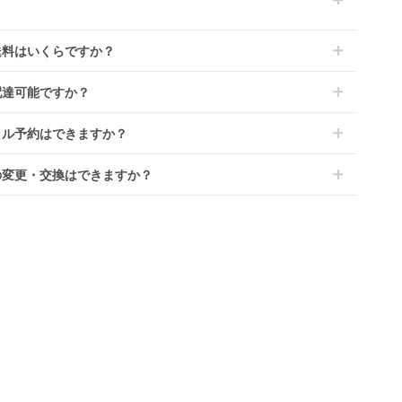
商品はメーカーから仕入れた状態のものをお送りします。商品に
ては入荷後に開封し組み立て及び走行テストを行う場合がござい
レンタでは「安心補償オプション」をご用意しております。
送料はいくらですか？
。
文時に商品と一緒にカートへ入れ安心補償オプションをご購入く
、新品商品はご注文後にメーカーからお取り寄せとなる場合がご
い。
は商品サイズによって異なります。商品をカートへ入れ、カート
ます。その際、メーカーの都合によっては、表示されているお届
配達可能ですか？
のプランごとに補償内容は異なります。
ジから住所を入力すると送料が確認いただけます。
定日よりも遅れる場合や、在庫切れによりご注文をキャンセルさ
くは
こちら
をご確認ください。
・離島をのぞくどこでも配送いたします。
いただく場合がございます。あらかじめご了承ください。
タル予約はできますか？
港への配達はご対応できかねますのであらかじめご了承くださ
が一キャンセルとなった場合には、代金は全額ご返金いたしま
ンタでは配送日を180日後のお日にちまで指定可能ですので、
の変更・交換はできますか？
のご注文時にご希望のお日にちに配送日指定をしてください。レ
ル開始日は到着日の翌日となります。
前に限り可能です。
ース品は返却された商品を点検・クリーニングしてお届けしてお
、商品到着日の5日前には発送準備が完了しておりますので、そ
す。そのため、小さなキズや使用感はございますが、故障や大き
降の受付は出来かねます。
ズ、シミなどのリペアできないものは除き、お客様にお出しして
、レンタル期間の変更も商品発送前であれば変更可能です。
す。
やレンタル期間の変更は
こちら
からご連絡ください。
清掃については
こちら
もご確認ください。