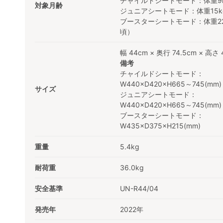
チャイルドシートモード：体重9k
対象月齢
ジュニアシートモード：体重15k
ブースターシートモード：体重22
頃）
幅 44cm × 奥行 74.5cm × 高さ 
備考
チャイルドシートモード：
W440×D420×H665～745(mm)
サイズ
ジュニアシートモード：
W440×D420×H665～745(mm)
ブースターシートモード：
W435×D375×H215(mm)
重量
5.4kg
耐荷重
36.0kg
安全基準
UN-R44/04
発売年
2022年