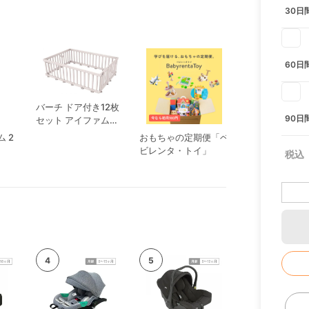
30日
60日
バーチ ドア付き12枚
90日
セット アイファム
(iFam)
 2
おもちゃの定期便「ベ
ねくるみ ホワ
ビレンタ・トイ」
パン