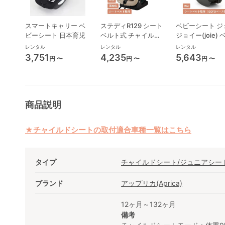
スマートキャリー ベ
ステディR129 シート
ベビーシート ジ
ビーシート 日本育児
ベルト式 チャイルド
ジョイー(joie)
シート ジョイー(joie)
シート
レンタル
レンタル
レンタル
3,751
4,235
5,643
円 〜
円 〜
円 〜
商品説明
★チャイルドシートの取付適合車種一覧はこちら
タイプ
チャイルドシート/ジュニアシー
ブランド
アップリカ(Aprica)
12ヶ月～132ヶ月
備考