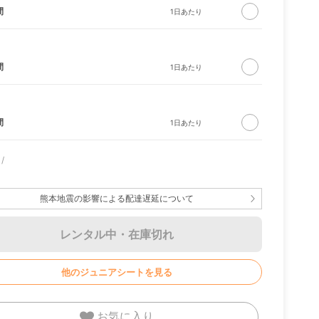
間
間
間
イトラ
ルンバ 105 Combo ロ
CIRCLE ソファ ソリ
バウンサー ブリ
ボット
ッド ナチュラル
ビービョルン
熊本地震の影響による配達遅延について
レンタル中・在庫切れ
他のジュニアシートを見る
お気に入り