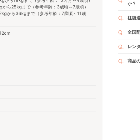
gから18kgまで（参考年齢：12カ月～4歳頃）
か？
い。
新品
gから25kgまで（参考年齢：3歳頃～7歳頃）
よっ
kgから36kgまで（参考年齢：7歳頃～11歳
ベビ
往復
ます
ご注
また
ださ
送料
ざい
全国
42cm
２つ
ペー
け予
詳し
沖縄
せて
レン
※空
※万
い。
ベビレ
す。
商品
商品
ンタ
発送
リユ
通常
りま
れ以
なキ
また
いま
商品
点検