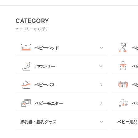
CATEGORY
カテゴリーから探す
ベビーベッド
ベ
すべて
すべて
バウンサー
ベ
ミニサイズベビーベッド
A型ベビー
すべて
すべて
ベビーバス
ベ
レギュラーサイズベビーベッド
B型ベビー
電動タイプ
ハイチェア
すべて
ベビーモニター
ベ
ベッドインベッド
二人乗りベ
バウンシングタイプ
ローチェア
プラスチッ
搾乳器・授乳グッズ
ベビー用品
クーファン
ベビーカー
ロッキングタイプ
テーブルチ
メッシュ製
すべて