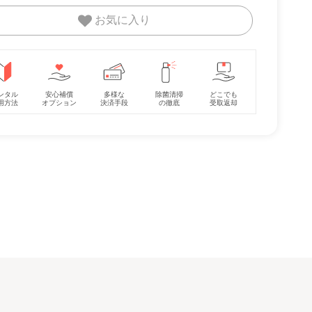
お気に入り
AB
ホワイトレーベル ネ
コンパクトベッド ツ
ココネル エア
ンタル
安心補償
多様な
除菌清掃
どこでも
a) ミ
ムリラ AUTO SWING
ーオープン ヤマサキ
ス AB アップリ
用方法
オプション
決済手段
の徹底
受取返却
パクト
BEDi おやすみドーム
(Yamasaki) ミニサイ
(aprica) ミニ
レンタル
レンタル
レンタル
EG コンビ(Combi) ハ
ズ/コンパクトベビー
コンパクトベビ
9,405円
7,898円
3,993円
イローチェア・ベビー
ベッド
ド
ラック