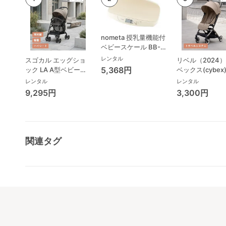
nometa 授乳量機能付
ベビースケール BB-
105 タニタ(TANITA)
レンタル
スゴカル エッグショ
リベル（2024）
ベビースケール・体重
5,368円
ック LA A型ベビーカ
ベックス(cybex
計
ー コンビ(Combi)
レンタル
レンタル
9,295円
3,300円
関連タグ