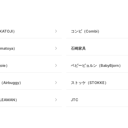
抱っこ紐その他
ねじとめタイプ
ATOJI）
コンビ（Combi）
matoya）
石崎家具
oie）
ベビービョルン（BabyBjorn）
Airbuggy）
ストッケ（STOKKE）
EAMAN）
JTC