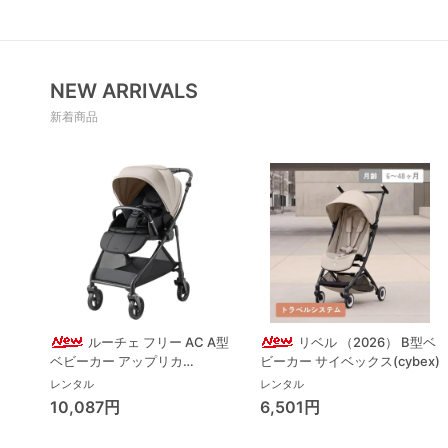
NEW ARRIVALS
新着商品
ルーチェ フリー AC A型
リベル （2026） B型ベ
ベビーカー アップリカ
ビーカー サイベックス(cybex)
(Aprica) A型ベビーカー アッ
レンタル
レンタル
プリカ(Aprica)
10,087円
6,501円