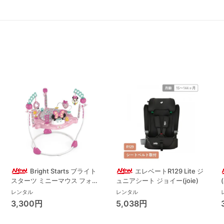
Bright Starts ブライト
エレベートR129 Lite ジ
スターツ ミニーマウス フォー
ュニアシート ジョイー(joie)
エバー ベストフレンド ジャン
レンタル
レンタル
パー ジャンパルー キッズツー
3,300円
5,038円
(Kids2)