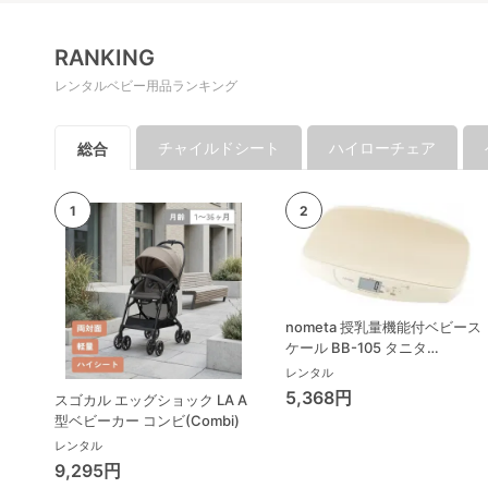
RANKING
レンタルベビー用品ランキング
チャイルドシート
ハイローチェア
総合
nometa 授乳量機能付ベビース
ケール BB-105 タニタ
(TANITA) ベビースケール・体
レンタル
重計
5,368円
スゴカル エッグショック LA A
型ベビーカー コンビ(Combi)
レンタル
9,295円