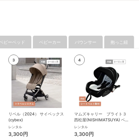
ベビーベッド
ベビーカー
バウンサー
抱っこ紐
リベル（2024） サイベックス
マムズキャリー ブライト３
(cybex)
西松屋(NISHIMATSUYA) ベビ
ーシート
レンタル
レンタル
3,300円
3,300円