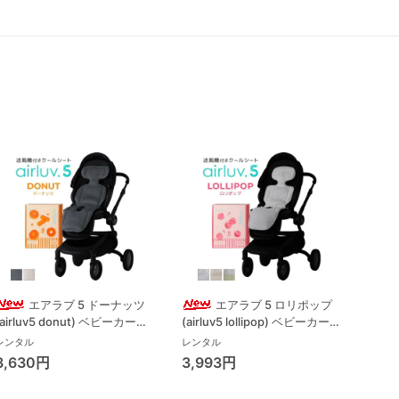
エアラブ 5 ドーナッツ
エアラブ 5 ロリポップ
(airluv5 donut) ベビーカーそ
(airluv5 lollipop) ベビーカーそ
(air
の他 ポレッド(Poled)
の他 ポレッド(Poled)
その他
レンタル
レンタル
レンタ
3,630円
3,993円
4,5