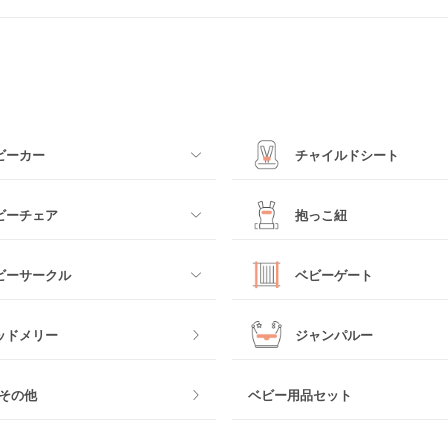
ビーカー
チャイルドシート
すべて
ビーチェア
抱っこ紐
カー
ベビーシート
すべて
ビーサークル
ベビーゲート
カー
チャイルドシート
抱っこ紐・おんぶ紐
すべて
ッドメリー
ジャンパルー
ビーカー
ジュニアシート
スリング
ク製
おくだけタイプ
その他
ベビー用品セット
その他
チャイルドシートその他
ヒップシート
ェア
つっぱりタイプ