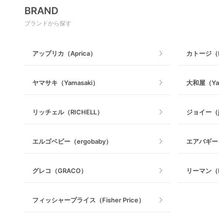
マットレス・布団
BRAND
木製
電動搾乳器
ブランドから探す
ベビーベッドその他
マット製
授乳グッズ・ママ用品
アップリカ（Aprica）
カトージ（K
ヤマサキ（Yamasaki）
大和屋（Ya
リッチェル（RICHELL）
ジョイー（j
エルゴベビー（ergobaby）
エアバギー（
グレコ（GRACO）
リーマン（L
フィッシャープライス（Fisher Price）