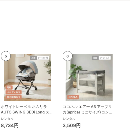
ホワイトレーベル ネムリラ
ココネル エアー AB アップリ
AUTO SWING BEDi Long スリ
カ(aprica) ミニサイズ/コンパ
ープシェル EG コンビ(Combi)
クトベビーベッド
レンタル
レンタル
ハイローチェア・ベビーラック
8,734円
3,509円