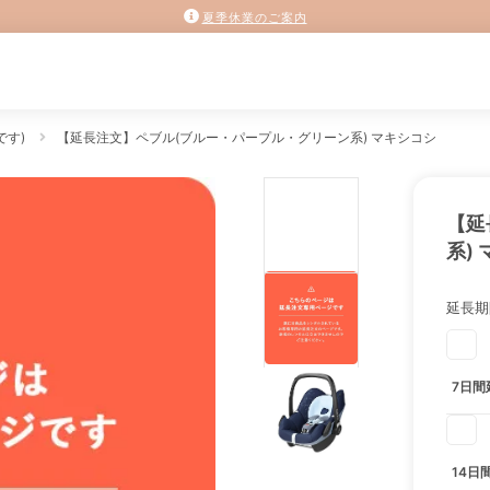
夏季休業のご案内
です)
【延長注文】ペブル(ブルー・パープル・グリーン系) マキシコシ
【延
系)
延長期
7日間
14日