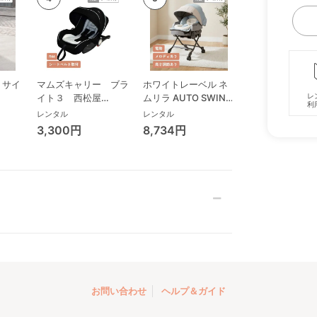
 サイ
マムズキャリー ブラ
ホワイトレーベル ネ
ココネル エアー 
レ
)
イト３ 西松屋
ムリラ AUTO SWING
アップリカ(apric
利
(NISHIMATSUYA) ベ
BEDi Long スリープ
ニサイズ/コン
レンタル
レンタル
レンタル
ビーシート
シェル EG コンビ
ベビーベッド
3,300円
8,734円
3,509円
(Combi) ハイローチ
ェア・ベビーラック
お問い合わせ
ヘルプ＆ガイド