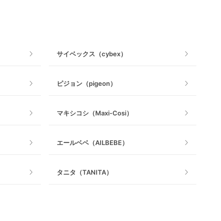
おもちゃ
ベビージム
サイベックス（cybex）
手押し車・歩行器
ピジョン（pigeon）
乗用玩具・乗り物
マキシコシ（Maxi-Cosi）
室内遊具
エールベベ（AILBEBE）
タニタ（TANITA）