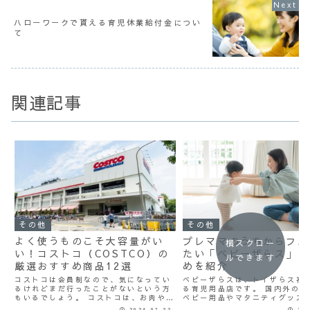
ハローワークで貰える育児休業給付金につい
て
関連記事
その他
その他
よく使うものこそ大容量がい
プレママのうちからフル
横スクロー
い！コストコ（COSTCO）の
たい「ベビーザらス」の
ルできます
厳選おすすめ商品12選
めを紹介
コストコは会員制なので、気になってい
ベビーザらスは、トイザらス社
るけれどまだ行ったことがないという方
る育児用品店です。 国内外のさ
もいるでしょう。 コストコは、お肉やケ
ベビー用品やマタニティグッズ
ーキ、パンなど大容量で人気の食料品だ
富に揃っています。 この記事で
2024.07.22
202