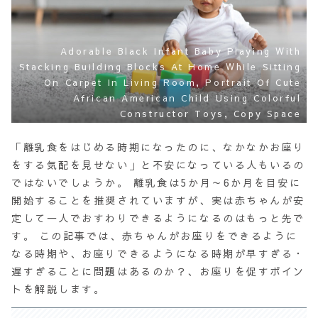
Adorable Black Infant Baby Playing With
Stacking Building Blocks At Home While Sitting
On Carpet In Living Room, Portrait Of Cute
African American Child Using Colorful
Constructor Toys, Copy Space
「離乳食をはじめる時期になったのに、なかなかお座り
をする気配を見せない」
と不安になっている人もいるの
ではないでしょうか。 離乳食は5か月～6か月を目安に
開始することを推奨されていますが、実は赤ちゃんが安
定して一人でおすわりできるようになるのはもっと先で
す。 この記事では、赤ちゃんがお座りをできるように
なる時期や、お座りできるようになる時期が早すぎる・
遅すぎることに問題はあるのか？、お座りを促すポイン
トを解説します。