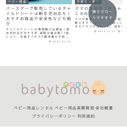
ベビー用品
子育て・育児
バースデーで販売しているチャ
ママの鉄板技！赤ちゃん
横スクロー
イルドシートは新生児対応も！
この仕方教えます！
ルできます
おすすめ商品や安全性なども紹
ママの鉄板技！赤ちゃんの抱っ
介
教えます！ 赤ちゃんの抱っこの
まれてすぐの赤ちゃん、初めて
チャイルドシートは車移動の必需品！新
ってドキドキしますよね。 首も
2015.11.11
201
生児対応がおすすめ 道路交通法第71条
いないしフワフワやわらかい赤
により、生後すぐから6歳未満の子供に
大切な赤ちゃんだから抱っこす
はチャイルドシートの着用が義務づけら
つい、力が入ってし...
2025.02.10
れています。また、6歳を過ぎても身長
150cm未満の場合はチャイルドシートを
着用するのが安全で...
ベビー用品レンタル
ベビー用品高額買取
会社概要
プライバシーポリシー
利用規約