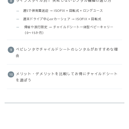
ライフスタイル別！ 失敗しないレンタル機種の選び方
週5で保育園送迎 → ISOFIX × 回転式 × ロングユース
週末ドライブ中心orカーシェア → ISOFIX × 回転式
帰省や旅行限定 → チャイルドシート一体型ベビーキャリー
（0〜15か月）
ベビレンタでチャイルドシートのレンタルがおすすめな理
由
メリット・デメリットを比較してお得にチャイルドシート
を選ぼう