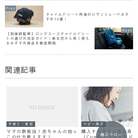
チャイルドシート用後付けサンシェードおす
すめ10選！
【助産師監修】ロングユースチャイルドシー
トの選び方完全ガイド｜新生児から長く使え
るおすすめ商品を徹底解説
関連記事
子育て・育児
ベビー用品
ママの鉄板技！赤ちゃんの抱っ
購入すべき？人気の高い
横スクロー
この仕方教えます！
（Combi）チャイルド